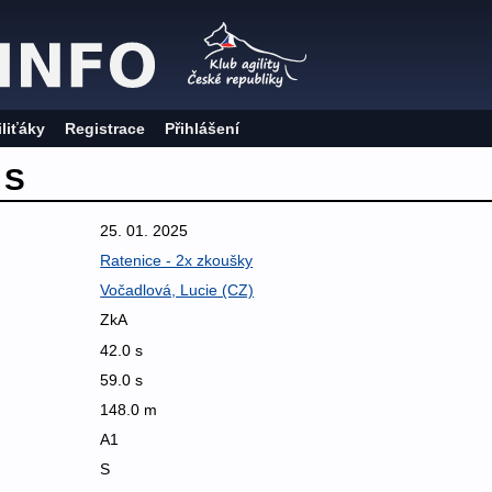
iliťáky
Registrace
Přihlášení
 S
25. 01. 2025
Ratenice - 2x zkoušky
Vočadlová, Lucie (CZ)
ZkA
42.0 s
59.0 s
148.0 m
A1
S