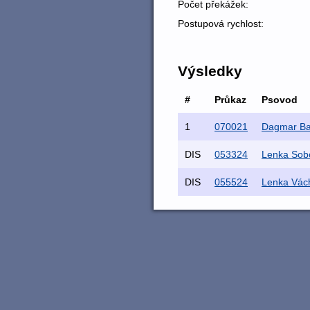
Počet překážek:
Postupová rychlost:
Výsledky
#
Průkaz
Psovod
1
070021
Dagmar B
DIS
053324
Lenka Sob
DIS
055524
Lenka Vác