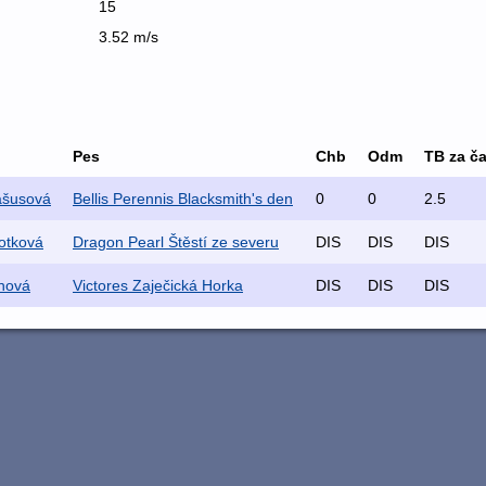
15
3.52 m/s
Pes
Chb
Odm
TB za č
ašusová
Bellis Perennis Blacksmith's den
0
0
2.5
otková
Dragon Pearl Štěstí ze severu
DIS
DIS
DIS
hová
Victores Zaječická Horka
DIS
DIS
DIS