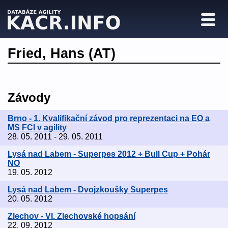
Fried, Hans (AT)
Závody
Brno - 1. Kvalifikační závod pro reprezentaci na EO a
MS FCI v agility
28. 05. 2011 - 29. 05. 2011
Lysá nad Labem - Superpes 2012 + Bull Cup + Pohár
NO
19. 05. 2012
Lysá nad Labem - Dvojzkoušky Superpes
20. 05. 2012
Zlechov - VI. Zlechovské hopsání
22. 09. 2012