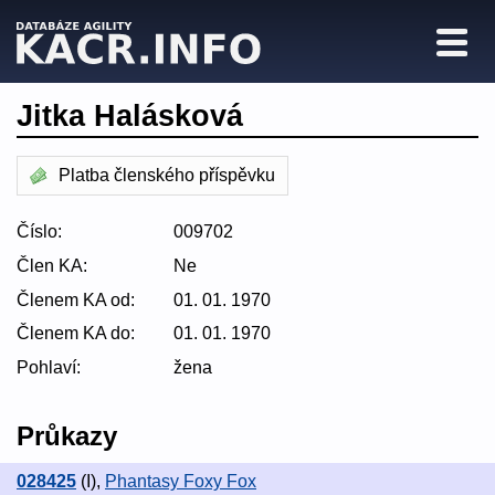
Jitka Halásková
Platba členského příspěvku
Číslo:
009702
Člen KA:
Ne
Členem KA od:
01. 01. 1970
Členem KA do:
01. 01. 1970
Pohlaví:
žena
Průkazy
028425
(I)
,
Phantasy Foxy Fox