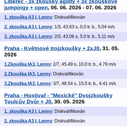
Liberec - 3x zkoušky agility + 3x zkouškové
jumpingy + open
, 06. 06. 2026 - 07. 06. 2026
1. zkouška A3 I
,
Lenny
: Diskvalifikován
2. zkouška A3 I
,
Lenny
: 1/3, 43.63 s, 0.0 tr. b., 5.04 m/s
3. zkouška A3 I
,
Lenny
: 2/3, 43.06 s, 5.0 tr. b., 5.11 m/s
Praha - Květnové trojzkoušky + 2xJ0
, 31. 05.
2026
1.Zkouška IA3
,
Lenny
: 2/7, 45.49 s, 10.0 tr. b., 4.79 m/s
2.Zkouška IA3
,
Lenny
: Diskvalifikován
3.Zkouška IA3
,
Lenny
: 3/7, 48.54 s, 15.0 tr. b., 4.41 m/s
Praha - Hostivař - "Mexické" Dvojzkoušky
Toulcův Dvůr + J0
, 30. 05. 2026
1. zkouška A3 I
,
Lenny
: Diskvalifikován
2. zkouška A3 I
,
Lenny
: Diskvalifikován