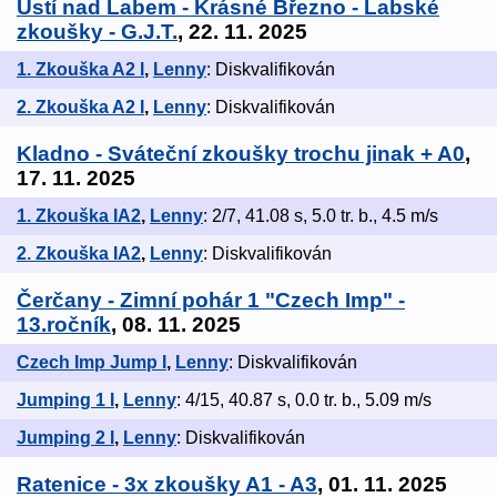
Ústí nad Labem - Krásné Březno - Labské
zkoušky - G.J.T.
, 22. 11. 2025
1. Zkouška A2 I
,
Lenny
: Diskvalifikován
2. Zkouška A2 I
,
Lenny
: Diskvalifikován
Kladno - Sváteční zkoušky trochu jinak + A0
,
17. 11. 2025
1. Zkouška IA2
,
Lenny
: 2/7, 41.08 s, 5.0 tr. b., 4.5 m/s
2. Zkouška IA2
,
Lenny
: Diskvalifikován
Čerčany - Zimní pohár 1 "Czech Imp" -
13.ročník
, 08. 11. 2025
Czech Imp Jump I
,
Lenny
: Diskvalifikován
Jumping 1 I
,
Lenny
: 4/15, 40.87 s, 0.0 tr. b., 5.09 m/s
Jumping 2 I
,
Lenny
: Diskvalifikován
Ratenice - 3x zkoušky A1 - A3
, 01. 11. 2025