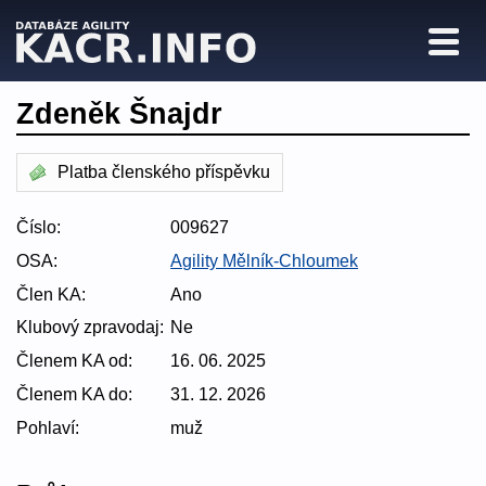
Zdeněk Šnajdr
Platba členského příspěvku
Číslo:
009627
OSA:
Agility Mělník-Chloumek
Člen KA:
Ano
Klubový zpravodaj:
Ne
Členem KA od:
16. 06. 2025
Členem KA do:
31. 12. 2026
Pohlaví:
muž