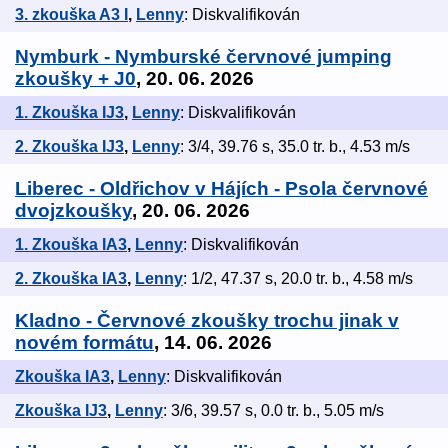
3. zkouška A3 I
,
Lenny
: Diskvalifikován
Nymburk - Nymburské červnové jumping
zkoušky + J0
, 20. 06. 2026
1. Zkouška IJ3
,
Lenny
: Diskvalifikován
2. Zkouška IJ3
,
Lenny
: 3/4, 39.76 s, 35.0 tr. b., 4.53 m/s
Liberec - Oldřichov v Hájích - Psola červnové
dvojzkoušky
, 20. 06. 2026
1. Zkouška IA3
,
Lenny
: Diskvalifikován
2. Zkouška IA3
,
Lenny
: 1/2, 47.37 s, 20.0 tr. b., 4.58 m/s
Kladno - Červnové zkoušky trochu jinak v
novém formátu
, 14. 06. 2026
Zkouška IA3
,
Lenny
: Diskvalifikován
Zkouška IJ3
,
Lenny
: 3/6, 39.57 s, 0.0 tr. b., 5.05 m/s