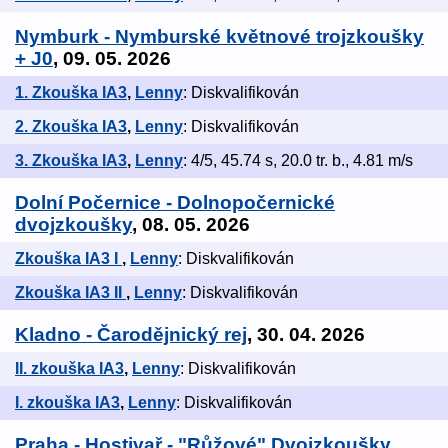
Nymburk - Nymburské květnové trojzkoušky
+ J0
, 09. 05. 2026
1. Zkouška IA3
,
Lenny
: Diskvalifikován
2. Zkouška IA3
,
Lenny
: Diskvalifikován
3. Zkouška IA3
,
Lenny
: 4/5, 45.74 s, 20.0 tr. b., 4.81 m/s
Dolní Počernice - Dolnopočernické
dvojzkoušky
, 08. 05. 2026
Zkouška IA3 I
,
Lenny
: Diskvalifikován
Zkouška IA3 II
,
Lenny
: Diskvalifikován
Kladno - Čarodějnický rej
, 30. 04. 2026
II. zkouška IA3
,
Lenny
: Diskvalifikován
I. zkouška IA3
,
Lenny
: Diskvalifikován
Praha - Hostivař - "Růžové" Dvojzkoušky