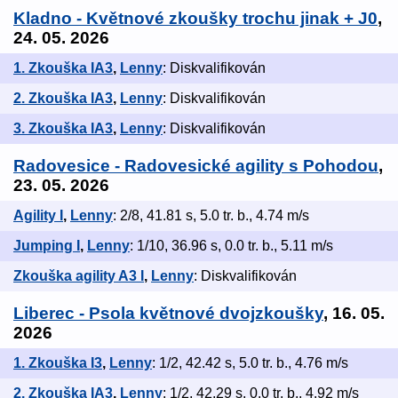
Kladno - Květnové zkoušky trochu jinak + J0
,
24. 05. 2026
1. Zkouška IA3
,
Lenny
: Diskvalifikován
2. Zkouška IA3
,
Lenny
: Diskvalifikován
3. Zkouška IA3
,
Lenny
: Diskvalifikován
Radovesice - Radovesické agility s Pohodou
,
23. 05. 2026
Agility I
,
Lenny
: 2/8, 41.81 s, 5.0 tr. b., 4.74 m/s
Jumping I
,
Lenny
: 1/10, 36.96 s, 0.0 tr. b., 5.11 m/s
Zkouška agility A3 I
,
Lenny
: Diskvalifikován
Liberec - Psola květnové dvojzkoušky
, 16. 05.
2026
1. Zkouška I3
,
Lenny
: 1/2, 42.42 s, 5.0 tr. b., 4.76 m/s
2. Zkouška IA3
,
Lenny
: 1/2, 42.29 s, 0.0 tr. b., 4.92 m/s