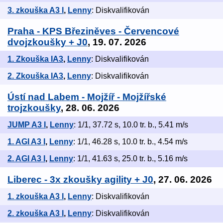
3. zkouška A3 I
,
Lenny
: Diskvalifikován
Praha - KPS Březiněves - Červencové
dvojzkoušky + J0
, 19. 07. 2026
1. Zkouška IA3
,
Lenny
: Diskvalifikován
2. Zkouška IA3
,
Lenny
: Diskvalifikován
Ústí nad Labem - Mojžíř - Mojžířské
trojzkoušky
, 28. 06. 2026
JUMP A3 I
,
Lenny
: 1/1, 37.72 s, 10.0 tr. b., 5.41 m/s
1. AGI A3 I
,
Lenny
: 1/1, 46.28 s, 10.0 tr. b., 4.54 m/s
2. AGI A3 I
,
Lenny
: 1/1, 41.63 s, 25.0 tr. b., 5.16 m/s
Liberec - 3x zkoušky agility + J0
, 27. 06. 2026
1. zkouška A3 I
,
Lenny
: Diskvalifikován
2. zkouška A3 I
,
Lenny
: Diskvalifikován