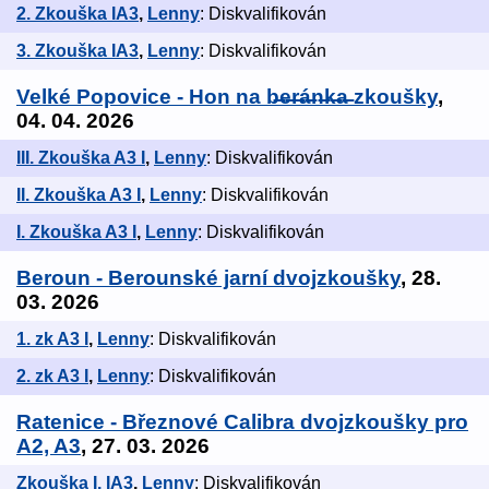
2. Zkouška IA3
,
Lenny
: Diskvalifikován
3. Zkouška IA3
,
Lenny
: Diskvalifikován
Velké Popovice - Hon na b̶e̶r̶á̶n̶k̶a̶ zkoušky
,
04. 04. 2026
III. Zkouška A3 I
,
Lenny
: Diskvalifikován
II. Zkouška A3 I
,
Lenny
: Diskvalifikován
I. Zkouška A3 I
,
Lenny
: Diskvalifikován
Beroun - Berounské jarní dvojzkoušky
, 28.
03. 2026
1. zk A3 I
,
Lenny
: Diskvalifikován
2. zk A3 I
,
Lenny
: Diskvalifikován
Ratenice - Březnové Calibra dvojzkoušky pro
A2, A3
, 27. 03. 2026
Zkouška I. IA3
,
Lenny
: Diskvalifikován