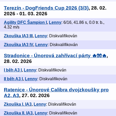
Terezín - DogFriends Cup 2026 (3/3)
, 28. 02.
2026 - 01. 03. 2026
Agility DFC Šampion I
,
Lenny
: 6/16, 41.86 s, 0.0 tr. b.,
4.32 m/s
Zkouška IA3 III
,
Lenny
: Diskvalifikován
Zkouška IA3 IV
,
Lenny
: Diskvalifikován
Stradonice - Únorová zahřívací párty 🔥🧤🔥
,
28. 02. 2026
I běh A3 I
,
Lenny
: Diskvalifikován
II běh A3 I
,
Lenny
: Diskvalifikován
Ratenice - Únorové Calibra dvojzkoušky pro
A2, A3
, 27. 02. 2026
Zkouška I. IA3
,
Lenny
: Diskvalifikován
Zkouška II. IA3
,
Lenny
: Diskvalifikován