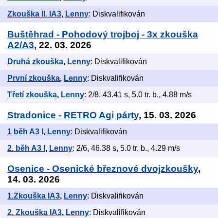
Zkouška II. IA3
,
Lenny
: Diskvalifikován
Buštěhrad - Pohodový trojboj - 3x zkouška
A2/A3
, 22. 03. 2026
Druhá zkouška
,
Lenny
: Diskvalifikován
První zkouška
,
Lenny
: Diskvalifikován
Třetí zkouška
,
Lenny
: 2/8, 43.41 s, 5.0 tr. b., 4.88 m/s
Stradonice - RETRO Agi párty
, 15. 03. 2026
1 běh A3 I
,
Lenny
: Diskvalifikován
2. běh A3 I
,
Lenny
: 2/6, 46.38 s, 5.0 tr. b., 4.29 m/s
Osenice - Osenické březnové dvojzkoušky
,
14. 03. 2026
1.Zkouška IA3
,
Lenny
: Diskvalifikován
2. Zkouška IA3
,
Lenny
: Diskvalifikován