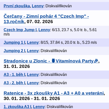
První zkouška
,
Lenny
: Diskvalifikován
Čerčany - Zimní pohár 4 "Czech Imp" -
13.ročník
, 07. 02. 2026
Czech Imp Jump I
,
Lenny
: 6/13, 23.7 s, 5.0 tr. b., 5.61
m/s
Jumping 1 I
,
Lenny
: 8/15, 37.84 s, 20.0 tr. b., 5.23 m/s
Jumping 2 I
,
Lenny
: Diskvalifikován
Stradonice u Zlonic - 🍍Vitamínová Party🎉
,
31. 01. 2026
A3 - 1. běh I
,
Lenny
: Diskvalifikován
A3 - 2. běh I
,
Lenny
: Diskvalifikován
Ratenice - 3x zkoušky A1 - A3 + A0 a veteráni
,
30. 01. 2026 - 31. 01. 2026
1. zkouška A3 I
,
Lenny
: Diskvalifikován