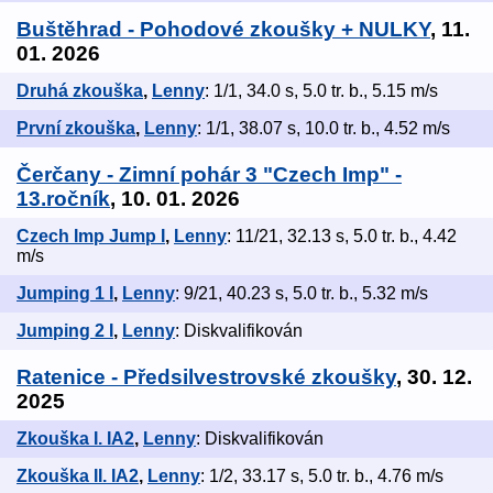
Buštěhrad - Pohodové zkoušky + NULKY
, 11.
01. 2026
Druhá zkouška
,
Lenny
: 1/1, 34.0 s, 5.0 tr. b., 5.15 m/s
První zkouška
,
Lenny
: 1/1, 38.07 s, 10.0 tr. b., 4.52 m/s
Čerčany - Zimní pohár 3 "Czech Imp" -
13.ročník
, 10. 01. 2026
Czech Imp Jump I
,
Lenny
: 11/21, 32.13 s, 5.0 tr. b., 4.42
m/s
Jumping 1 I
,
Lenny
: 9/21, 40.23 s, 5.0 tr. b., 5.32 m/s
Jumping 2 I
,
Lenny
: Diskvalifikován
Ratenice - Předsilvestrovské zkoušky
, 30. 12.
2025
Zkouška I. IA2
,
Lenny
: Diskvalifikován
Zkouška II. IA2
,
Lenny
: 1/2, 33.17 s, 5.0 tr. b., 4.76 m/s