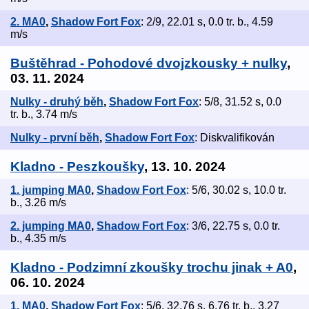
2. MA0
,
Shadow Fort Fox
: 2/9, 22.01 s, 0.0 tr. b., 4.59
m/s
Buštěhrad - Pohodové dvojzkousky + nulky
,
03. 11. 2024
Nulky - druhý běh
,
Shadow Fort Fox
: 5/8, 31.52 s, 0.0
tr. b., 3.74 m/s
Nulky - první běh
,
Shadow Fort Fox
: Diskvalifikován
Kladno - Peszkoušky
, 13. 10. 2024
1. jumping MA0
,
Shadow Fort Fox
: 5/6, 30.02 s, 10.0 tr.
b., 3.26 m/s
2. jumping MA0
,
Shadow Fort Fox
: 3/6, 22.75 s, 0.0 tr.
b., 4.35 m/s
Kladno - Podzimní zkoušky trochu jinak + A0
,
06. 10. 2024
1. MA0
,
Shadow Fort Fox
: 5/6, 32.76 s, 6.76 tr. b., 3.27