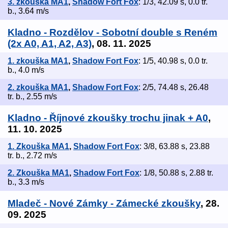
3. zkouška MA1
,
Shadow Fort Fox
: 1/3, 42.09 s, 0.0 tr.
b., 3.64 m/s
Kladno - Rozdělov - Sobotní double s Reném
(2x A0, A1, A2, A3)
, 08. 11. 2025
1. zkouška MA1
,
Shadow Fort Fox
: 1/5, 40.98 s, 0.0 tr.
b., 4.0 m/s
2. zkouška MA1
,
Shadow Fort Fox
: 2/5, 74.48 s, 26.48
tr. b., 2.55 m/s
Kladno - Říjnové zkoušky trochu jinak + A0
,
11. 10. 2025
1. Zkouška MA1
,
Shadow Fort Fox
: 3/8, 63.88 s, 23.88
tr. b., 2.72 m/s
2. Zkouška MA1
,
Shadow Fort Fox
: 1/8, 50.88 s, 2.88 tr.
b., 3.3 m/s
Mladeč - Nové Zámky - Zámecké zkoušky
, 28.
09. 2025