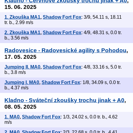
Kladno - Červnové zkoušky trochu jinak + A0
,
15. 06. 2025
1. Zkouška MA1
,
Shadow Fort Fox
: 3/9, 54.11 s, 18.11
tr. b., 2.99 m/s
2. Zkouška MA1
,
Shadow Fort Fox
: 4/9, 48.31 s, 0.0 tr.
b., 3.56 m/s
Radovesice - Radovesické agility s Pohodou
,
17. 05. 2025
Jumping II. MA0
,
Shadow Fort Fox
: 4/8, 33.16 s, 5.0 tr.
b., 3.8 m/s
Jumping I. MA0
,
Shadow Fort Fox
: 1/8, 34.09 s, 0.0 tr.
b., 4.37 m/s
Kladno - Sváteční zkoušky trochu jinak + A0
,
08. 05. 2025
1. MA0
,
Shadow Fort Fox
: 1/3, 24.02 s, 0.0 tr. b., 4.62
m/s
2. MA0
,
Shadow Fort Fox
: 2/3, 22.68 s, 0.0 tr. b., 4.41