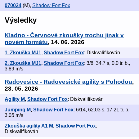
070024
(M)
,
Shadow Fort Fox
Výsledky
Kladno - Červnové zkoušky trochu jinak v
novém formátu
, 14. 06. 2026
1. Zkouška MJ1
,
Shadow Fort Fox
: Diskvalifikován
2. Zkouška MJ1
,
Shadow Fort Fox
: 3/8, 34.7 s, 0.0 tr. b.,
3.89 m/s
Radovesice - Radovesické agility s Pohodou
,
23. 05. 2026
Agility M
,
Shadow Fort Fox
: Diskvalifikován
Jumping M
,
Shadow Fort Fox
: 6/14, 62.03 s, 17.21 tr. b.,
3.05 m/s
Zkouška agility A1 M
,
Shadow Fort Fox
:
Diskvalifikován