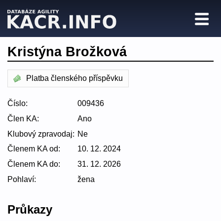
Kristýna Brožková
Platba členského příspěvku
Číslo:
009436
Člen KA:
Ano
Klubový zpravodaj:
Ne
Členem KA od:
10. 12. 2024
Členem KA do:
31. 12. 2026
Pohlaví:
žena
Průkazy