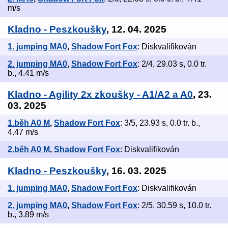
m/s
Kladno - Peszkoušky
, 12. 04. 2025
1. jumping MA0
,
Shadow Fort Fox
: Diskvalifikován
2. jumping MA0
,
Shadow Fort Fox
: 2/4, 29.03 s, 0.0 tr.
b., 4.41 m/s
Kladno - Agility 2x zkoušky - A1/A2 a A0
, 23.
03. 2025
1.běh A0 M
,
Shadow Fort Fox
: 3/5, 23.93 s, 0.0 tr. b.,
4.47 m/s
2.běh A0 M
,
Shadow Fort Fox
: Diskvalifikován
Kladno - Peszkoušky
, 16. 03. 2025
1. jumping MA0
,
Shadow Fort Fox
: Diskvalifikován
2. jumping MA0
,
Shadow Fort Fox
: 2/5, 30.59 s, 10.0 tr.
b., 3.89 m/s