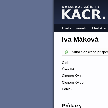
Hledání závodů
Hledat ag
Iva Máková
Platba členského příspě
Číslo:
Člen KA:
Členem KA od:
Členem KA do:
Pohlaví:
Průkazy