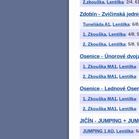
2.zkouška
,
Lentilka
: 2/4, 6
Zdobín - Zvičinská jedni
Tuneliáda A1
,
Lentilka
: 6/8
1. Zkouška
,
Lentilka
: 4/8, 
2. Zkouška
,
Lentilka
: 5/8, 
Osenice - Únorové dvoj
1. Zkouška MA1
,
Lentilka
:
2. Zkouška MA1
,
Lentilka
:
Osenice - Lednové Osen
1. Zkouška MA1
,
Lentilka
:
2. Zkouška MA1
,
Lentilka
:
JIČÍN - JUMPING + JU
JUMPING 1 AO
,
Lentilka
: 6