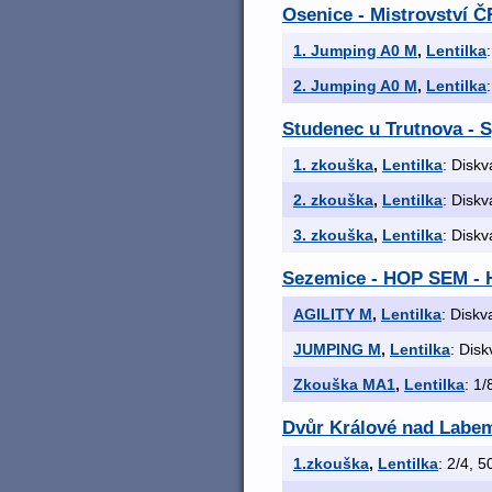
Osenice - Mistrovství Č
1. Jumping A0 M
,
Lentilka
2. Jumping A0 M
,
Lentilka
Studenec u Trutnova - S
1. zkouška
,
Lentilka
: Diskv
2. zkouška
,
Lentilka
: Diskv
3. zkouška
,
Lentilka
: Diskv
Sezemice - HOP SEM - H
AGILITY M
,
Lentilka
: Diskv
JUMPING M
,
Lentilka
: Disk
Zkouška MA1
,
Lentilka
: 1/
Dvůr Králové nad Labe
1.zkouška
,
Lentilka
: 2/4, 5