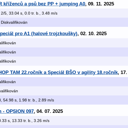
R kříženců a psů bez PP + jumping A0
, 09. 11. 2025
: 2/5, 33.04 s, 0.0 tr. b., 3.48 m/s
: Diskvalifikován
peciál pro A1 (halové trojzkoušky)
, 02. 10. 2025
alifikován
alifikován
alifikován
OP TAM 22.ročník a Speciál BŠO v agility 18.ročník
, 17
alifikován
valifikován
8, 54.98 s, 1.98 tr. b., 2.89 m/s
m - OPSION 097
, 04. 07. 2025
0.33 s, 13.33 tr. b., 3.26 m/s