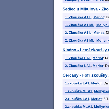
Sedlec u Mikulova - Zk
1. Zkouška A1 L
,
Merlot
: D
1. Zkouška A1 ML
,
Mollyn
2. Zkouška A1 L
,
Merlot
: D
2. Zkouška A1 ML
,
Mollyn
Kladno - Letní zkoušky 
1. Zkouška LA1
,
Merlot
: 6/
2. Zkouška LA1
,
Merlot
: Di
Čerčany - Fofr zkoušky 
1.zkouška LA1
,
Merlot
: Dis
1.zkouška MLA1
,
Mollynk
2.zkouška LA1
,
Merlot
: 5/1
2.zkouška MLA1
,
Mollynk