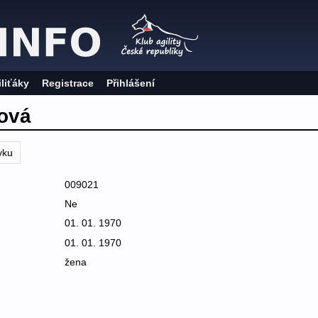
iliťáky
Registrace
Přihlášení
ová
vku
009021
Ne
01. 01. 1970
01. 01. 1970
žena