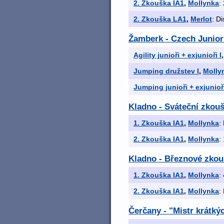
2. Zkouška IA1
,
Mollynka
:
2. Zkouška LA1
,
Merlot
: Di
Žamberk - Czech Junio
Agility junioři + exjunioři I
Jumping družstev I
,
Molly
Jumping junioři + exjunioři
Kladno - Sváteční zkouš
1. Zkouška IA1
,
Mollynka
:
2. Zkouška IA1
,
Mollynka
:
Kladno - Březnové zkouš
1. Zkouška IA1
,
Mollynka
:
2. Zkouška IA1
,
Mollynka
:
Čerčany - "Mistr krátkých