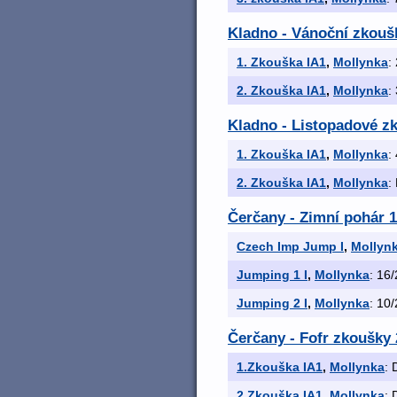
Kladno - Vánoční zkoušk
1. Zkouška IA1
,
Mollynka
:
2. Zkouška IA1
,
Mollynka
:
Kladno - Listopadové zk
1. Zkouška IA1
,
Mollynka
:
2. Zkouška IA1
,
Mollynka
:
Čerčany - Zimní pohár 1
Czech Imp Jump I
,
Mollyn
Jumping 1 I
,
Mollynka
: 16/
Jumping 2 I
,
Mollynka
: 10/
Čerčany - Fofr zkoušky 
1.Zkouška IA1
,
Mollynka
: 
2.Zkouška IA1
,
Mollynka
: 