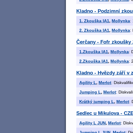
Kladno - Podzimní zkouš
1. Zkouška IA1
,
Mollynka
:
2. Zkouška IA1
,
Mollynka
:
Čerčany - Fofr zkoušky 
1.Zkouška IA1
,
Mollynka
: 
2.Zkouška IA1
,
Mollynka
: 
Kladno - Hvězdy září v z
Agility L
,
Merlot
: Diskvalifi
Jumping L
,
Merlot
: Diskval
Krátký jumping L
,
Merlot
: 
Sedlec u Mikulova - C
Agility L JUN
,
Merlot
: Disk
Jumping L JUN
,
Merlot
: Di