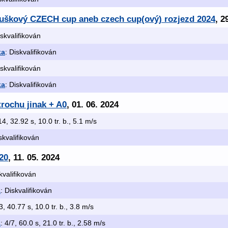
ouškový CZECH cup aneb czech cup(ový) rozjezd 2024
, 2
iskvalifikován
ka
: Diskvalifikován
iskvalifikován
ka
: Diskvalifikován
trochu jinak + A0
, 01. 06. 2024
14, 32.92 s, 10.0 tr. b., 5.1 m/s
skvalifikován
20
, 11. 05. 2024
kvalifikován
a
: Diskvalifikován
3, 40.77 s, 10.0 tr. b., 3.8 m/s
a
: 4/7, 60.0 s, 21.0 tr. b., 2.58 m/s