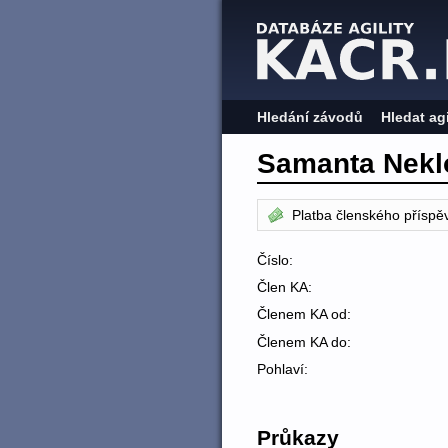
Hledání závodů
Hledat ag
Samanta Nekl
Platba členského příspě
Číslo:
Člen KA:
Členem KA od:
Členem KA do:
Pohlaví:
Průkazy