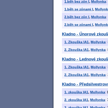
1.běh bez zón I
,
Mollynka
:
1.běh se zónami I
,
Mollyn
2.běh bez zón I
,
Mollynka
:
2.běh se zónami I
,
Mollyn
Kladno - Únorové zkouš
1. Zkouška IA1
,
Mollynka
:
2. Zkouška IA1
,
Mollynka
:
Kladno - Lednové zkouš
1. Zkouška IA1
,
Mollynka
:
2. Zkouška IA1
,
Mollynka
:
Kladno - Předsilvestrov
1. zkouška IA1
,
Mollynka
: 
2. zkouška IA1
,
Mollynka
: 
3. zkouška IA1
,
Mollynka
: 