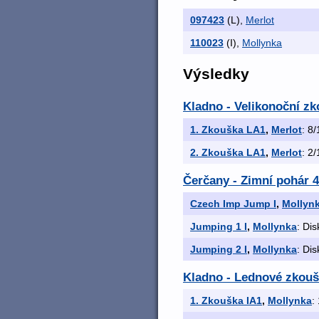
097423
(L)
,
Merlot
110023
(I)
,
Mollynka
Výsledky
Kladno - Velikonoční zko
1. Zkouška LA1
,
Merlot
: 8/
2. Zkouška LA1
,
Merlot
: 2/
Čerčany - Zimní pohár 4
Czech Imp Jump I
,
Mollyn
Jumping 1 I
,
Mollynka
: Dis
Jumping 2 I
,
Mollynka
: Dis
Kladno - Lednové zkoušk
1. Zkouška IA1
,
Mollynka
: