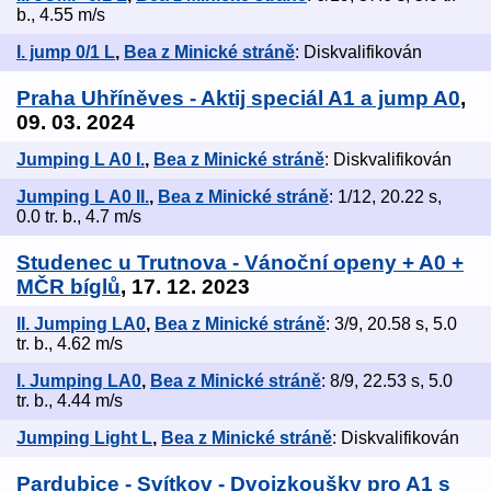
b., 4.55 m/s
I. jump 0/1 L
,
Bea z Minické stráně
: Diskvalifikován
Praha Uhříněves - Aktij speciál A1 a jump A0
,
09. 03. 2024
Jumping L A0 I.
,
Bea z Minické stráně
: Diskvalifikován
Jumping L A0 II.
,
Bea z Minické stráně
: 1/12, 20.22 s,
0.0 tr. b., 4.7 m/s
Studenec u Trutnova - Vánoční openy + A0 +
MČR bíglů
, 17. 12. 2023
II. Jumping LA0
,
Bea z Minické stráně
: 3/9, 20.58 s, 5.0
tr. b., 4.62 m/s
I. Jumping LA0
,
Bea z Minické stráně
: 8/9, 22.53 s, 5.0
tr. b., 4.44 m/s
Jumping Light L
,
Bea z Minické stráně
: Diskvalifikován
Pardubice - Svítkov - Dvojzkoušky pro A1 s