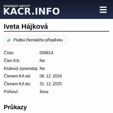
Iveta Hájková
Platba členského příspěvku
Číslo:
008814
Člen KA:
Ne
Klubový zpravodaj:
Ne
Členem KA od:
06. 12. 2024
Členem KA do:
31. 12. 2025
Pohlaví:
žena
Průkazy