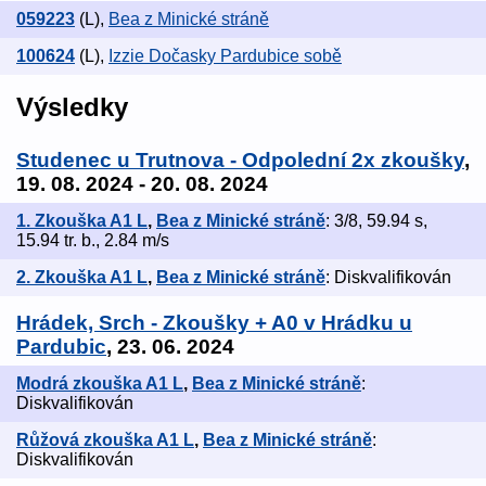
059223
(L)
,
Bea z Minické stráně
100624
(L)
,
Izzie Dočasky Pardubice sobě
Výsledky
Studenec u Trutnova - Odpolední 2x zkoušky
,
19. 08. 2024 - 20. 08. 2024
1. Zkouška A1 L
,
Bea z Minické stráně
: 3/8, 59.94 s,
15.94 tr. b., 2.84 m/s
2. Zkouška A1 L
,
Bea z Minické stráně
: Diskvalifikován
Hrádek, Srch - Zkoušky + A0 v Hrádku u
Pardubic
, 23. 06. 2024
Modrá zkouška A1 L
,
Bea z Minické stráně
:
Diskvalifikován
Růžová zkouška A1 L
,
Bea z Minické stráně
:
Diskvalifikován