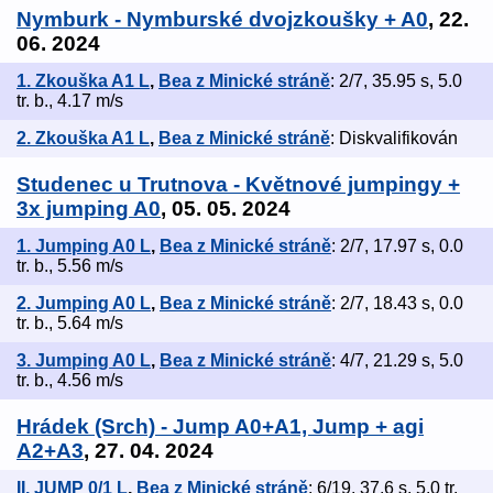
Nymburk - Nymburské dvojzkoušky + A0
, 22.
06. 2024
1. Zkouška A1 L
,
Bea z Minické stráně
: 2/7, 35.95 s, 5.0
tr. b., 4.17 m/s
2. Zkouška A1 L
,
Bea z Minické stráně
: Diskvalifikován
Studenec u Trutnova - Květnové jumpingy +
3x jumping A0
, 05. 05. 2024
1. Jumping A0 L
,
Bea z Minické stráně
: 2/7, 17.97 s, 0.0
tr. b., 5.56 m/s
2. Jumping A0 L
,
Bea z Minické stráně
: 2/7, 18.43 s, 0.0
tr. b., 5.64 m/s
3. Jumping A0 L
,
Bea z Minické stráně
: 4/7, 21.29 s, 5.0
tr. b., 4.56 m/s
Hrádek (Srch) - Jump A0+A1, Jump + agi
A2+A3
, 27. 04. 2024
II. JUMP 0/1 L
,
Bea z Minické stráně
: 6/19, 37.6 s, 5.0 tr.