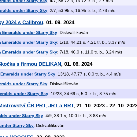
ralds under Starry Sky
: 4/7, 56.72 s, 13.72 tr. b., 2.7 m/s
ralds under Starry Sky
: 2/7, 53.95 s, 16.95 tr. b., 2.78 m/s
ky 2024 s Calibrou
, 01. 09. 2024
 Emeralds under Starry Sky
: Diskvalifikován
 Emeralds under Starry Sky
: 1/18, 44.21 s, 4.21 tr. b., 3.37 m/s
 Emeralds under Starry Sky
: 7/18, 46.0 s, 11.0 tr. b., 3.24 m/s
á Skočka s firmou DELIKAN
, 01. 06. 2024
 Emeralds under Starry Sky
: 13/18, 47.77 s, 0.0 tr. b., 4.4 m/s
ralds under Starry Sky
: Diskvalifikován
ralds under Starry Sky
: 10/23, 34.69 s, 5.0 tr. b., 3.75 m/s
 Mistrovství ČR PRT, JRT a BRT
, 21. 10. 2023 - 22. 10. 202
lds under Starry Sky
: 4/9, 38.1 s, 10.0 tr. b., 3.83 m/s
under Starry Sky
: Diskvalifikován