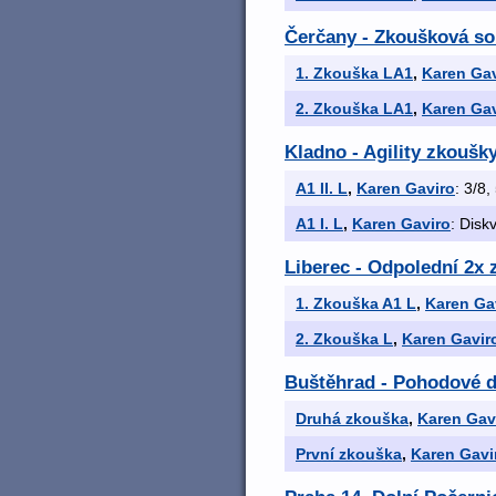
Čerčany - Zkoušková so
1. Zkouška LA1
,
Karen Gav
2. Zkouška LA1
,
Karen Gav
Kladno - Agility zkoušky
A1 II. L
,
Karen Gaviro
: 3/8,
A1 I. L
,
Karen Gaviro
: Disk
Liberec - Odpolední 2x 
1. Zkouška A1 L
,
Karen Ga
2. Zkouška L
,
Karen Gavir
Buštěhrad - Pohodové 
Druhá zkouška
,
Karen Gav
První zkouška
,
Karen Gavi