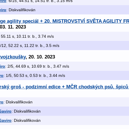
iro
: 6/15, 44.51 s, 14.51 tr. b., 3.15 m/s
iro
: Diskvalifikován
arge agility speciál + 20. MISTROVSTVÍ SVĚTA AGILIT
 03. 11. 2023
 55.11 s, 10.11 tr. b., 3.74 m/s
9/12, 52.22 s, 11.22 tr. b., 3.5 m/s
dvojzkoušky
, 20. 10. 2023
iro
: 2/5, 44.69 s, 10.69 tr. b., 3.47 m/s
ro
: 1/5, 50.53 s, 0.53 tr. b., 3.44 m/s
rský groš - podzimní edice + MČR chodských psů, špiců 
ro
: Diskvalifikován
Gaviro
: Diskvalifikován
Gaviro
: Diskvalifikován