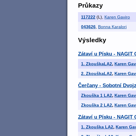
Průkazy
117222
(L)
,
Karen Gaviro
043626
,
Bonna Karalori
Výsledky
Zátaví u Písku - NAGIT C
1. ZkouškaLA2
,
Karen Gav
2. ZkouškaLA2
,
Karen Gav
Čerčany - Sobotní Dvojz
Zkouška 1 LA2
,
Karen Gav
Zkouška 2 LA2
,
Karen Gav
Zátaví u Písku - NAGIT C
1. Zkouška LA2
,
Karen Gav