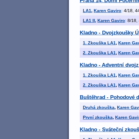
Praha 14, Dolní Počern
LA1
,
Karen Gaviro
: 4/18, 4
LA1 II
,
Karen Gaviro
: 8/18,
Kladno - Dvojzkoušky Ú
1. Zkouška LA1
,
Karen Gav
2. Zkouška LA1
,
Karen Gav
Kladno - Adventní dvojz
1. Zkouška LA1
,
Karen Gav
2. Zkouška LA1
,
Karen Gav
Buštěhrad - Pohodové 
Druhá zkouška
,
Karen Gav
První zkouška
,
Karen Gavi
Kladno - Sváteční zkou