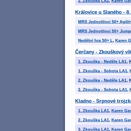
2. Zkouška LA2
,
Karen Gav
Královice u Slaného - 8.
MRS Jednotlivci 50+ Agilit
MRS Jednotlivci 50+ Jump
Nedělní hra 50+ L
,
Karen G
Čerčany - Zkouškový ví
1. Zkouška - Neděle LA1
,
1. Zkouška - Sobota LA1
,
2. Zkouška - Neděle LA1
,
2. Zkouška - Sobota LA1
,
Kladno - Srpnové trojz
1. Zkouška LA1
,
Karen Gav
2. Zkouška LA1
,
Karen Gav
3. Zkouška LA1
,
Karen Gav