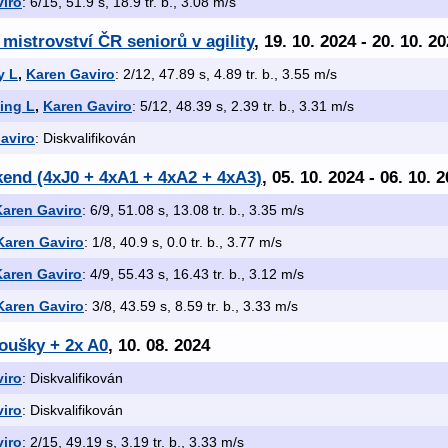
iro
: 6/15, 51.9 s, 18.9 tr. b., 3.08 m/s
 mistrovství ČR seniorů v agility
, 19. 10. 2024 - 20. 10. 2
y L
,
Karen Gaviro
: 2/12, 47.89 s, 4.89 tr. b., 3.55 m/s
ing L
,
Karen Gaviro
: 5/12, 48.39 s, 2.39 tr. b., 3.31 m/s
aviro
: Diskvalifikován
kend (4xJ0 + 4xA1 + 4xA2 + 4xA3)
, 05. 10. 2024 - 06. 10. 
Karen Gaviro
: 6/9, 51.08 s, 13.08 tr. b., 3.35 m/s
Karen Gaviro
: 1/8, 40.9 s, 0.0 tr. b., 3.77 m/s
Karen Gaviro
: 4/9, 55.43 s, 16.43 tr. b., 3.12 m/s
Karen Gaviro
: 3/8, 43.59 s, 8.59 tr. b., 3.33 m/s
koušky + 2x A0
, 10. 08. 2024
iro
: Diskvalifikován
iro
: Diskvalifikován
iro
: 2/15, 49.19 s, 3.19 tr. b., 3.33 m/s