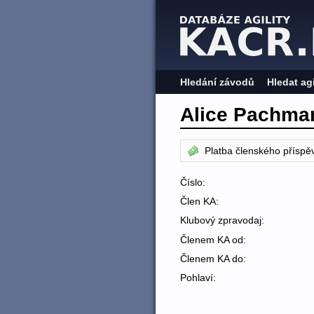
Hledání závodů
Hledat ag
Alice Pachma
Platba členského příspě
Číslo:
Člen KA:
Klubový zpravodaj:
Členem KA od:
Členem KA do:
Pohlaví: