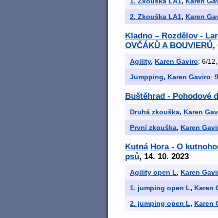
1. Zkouška LA1
,
Karen Gav
2. Zkouška LA1
,
Karen Gav
Kladno – Rozdělov - L
OVČÁKŮ A BOUVIERŮ
,
Agility
,
Karen Gaviro
: 6/12,
Jumpping
,
Karen Gaviro
: 
Buštěhrad - Pohodové 
Druhá zkouška
,
Karen Gav
První zkouška
,
Karen Gavi
Kutná Hora - O kutnoho
psů
, 14. 10. 2023
Agility open L
,
Karen Gavi
1. jumping open L
,
Karen 
2. jumping open L
,
Karen 