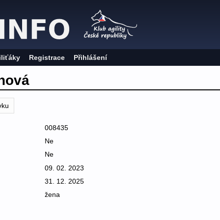
iliťáky
Registrace
Přihlášení
nová
vku
008435
Ne
Ne
09. 02. 2023
31. 12. 2025
žena