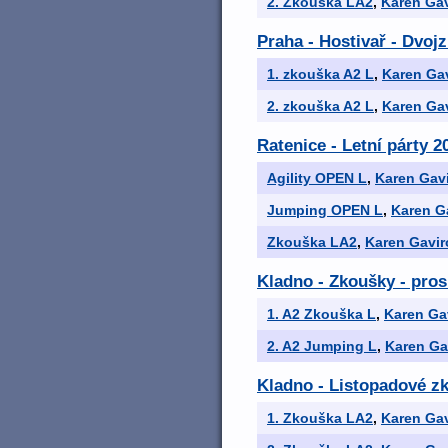
2. Zkouška LA2
,
Karen Gav
Praha - Hostivař - Dvoj
1. zkouška A2 L
,
Karen Ga
2. zkouška A2 L
,
Karen Ga
Ratenice - Letní párty 2
Agility OPEN L
,
Karen Gav
Jumping OPEN L
,
Karen G
Zkouška LA2
,
Karen Gavir
Kladno - Zkoušky - pros
1. A2 Zkouška L
,
Karen Ga
2. A2 Jumping L
,
Karen Ga
Kladno - Listopadové zk
1. Zkouška LA2
,
Karen Gav