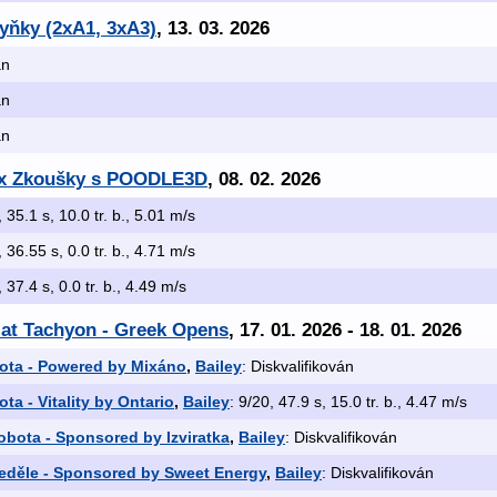
yňky (2xA1, 3xA3)
, 13. 03. 2026
án
án
án
 3x Zkoušky s POODLE3D
, 08. 02. 2026
, 35.1 s, 10.0 tr. b., 5.01 m/s
, 36.55 s, 0.0 tr. b., 4.71 m/s
, 37.4 s, 0.0 tr. b., 4.49 m/s
. at Tachyon - Greek Opens
, 17. 01. 2026 - 18. 01. 2026
obota - Powered by Mixáno
,
Bailey
: Diskvalifikován
ota - Vitality by Ontario
,
Bailey
: 9/20, 47.9 s, 15.0 tr. b., 4.47 m/s
obota - Sponsored by Izviratka
,
Bailey
: Diskvalifikován
Neděle - Sponsored by Sweet Energy
,
Bailey
: Diskvalifikován