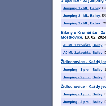
Šlapanice - 3x jumping 
Jumping 1 - ML
,
Bailey
: Di
Jumping 2 - ML
,
Bailey
: 5/
Jumping 3 - ML
,
Bailey
: 7/
Bílany u Kroměříže - 2
Mostkovice
, 18. 02. 202
A0 ML 1.zkouška
,
Bailey
: 
A0 ML 2.zkouška
,
Bailey
: 
Židlochovice - Každý je
Jumping - 1 pro I
,
Bailey
: 
Jumping - 2 pro I
,
Bailey
: 
Židlochovice - Každý je
Jumping - 1 pro I
,
Bailey
: 
Jumping - 2 pro I
,
Bailey
: 