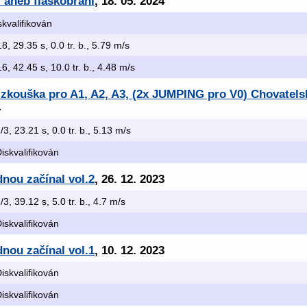
- aneb flaškobraní
, 18. 05. 2024
skvalifikován
18, 29.35 s, 0.0 tr. b., 5.79 m/s
16, 42.45 s, 10.0 tr. b., 4.48 m/s
x zkouška pro A1, A2, A3, (2x JUMPING pro V0) Chovatel
4
2/3, 23.21 s, 0.0 tr. b., 5.13 m/s
Diskvalifikován
dnou začínal vol.2
, 26. 12. 2023
1/3, 39.12 s, 5.0 tr. b., 4.7 m/s
Diskvalifikován
dnou začínal vol.1
, 10. 12. 2023
Diskvalifikován
Diskvalifikován