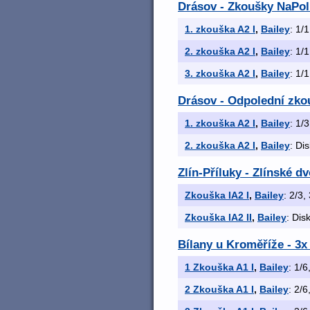
Drásov - Zkoušky NaPoli 
1. zkouška A2 I
,
Bailey
: 1/1
2. zkouška A2 I
,
Bailey
: 1/1
3. zkouška A2 I
,
Bailey
: 1/1
Drásov - Odpolední zkou
1. zkouška A2 I
,
Bailey
: 1/3
2. zkouška A2 I
,
Bailey
: Di
Zlín-Příluky - Zlínské d
Zkouška IA2 I
,
Bailey
: 2/3,
Zkouška IA2 II
,
Bailey
: Dis
Bílany u Kroměříže - 3x
1 Zkouška A1 I
,
Bailey
: 1/6
2 Zkouška A1 I
,
Bailey
: 2/6