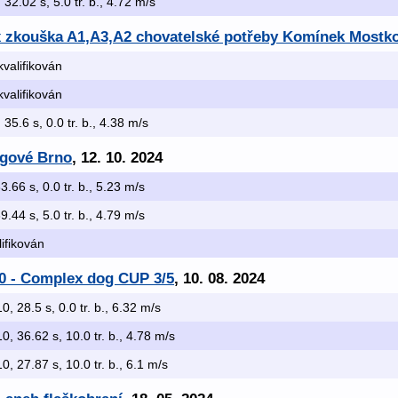
, 32.02 s, 5.0 tr. b., 4.72 m/s
 x zkouška A1,A3,A2 chovatelské potřeby Komínek Mostk
kvalifikován
kvalifikován
, 35.6 s, 0.0 tr. b., 4.38 m/s
ngové Brno
, 12. 10. 2024
33.66 s, 0.0 tr. b., 5.23 m/s
39.44 s, 5.0 tr. b., 4.79 m/s
lifikován
A0 - Complex dog CUP 3/5
, 10. 08. 2024
10, 28.5 s, 0.0 tr. b., 6.32 m/s
10, 36.62 s, 10.0 tr. b., 4.78 m/s
10, 27.87 s, 10.0 tr. b., 6.1 m/s