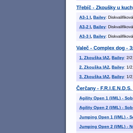
Třebíč - Zkoušky u kuch
A3-1 I
,
Bailey
: Diskvalifikov
A3-2 I
,
Bailey
: Diskvalifikov
A3-3 I
,
Bailey
: Diskvalifikov
Valeč - Complex dog -
1. Zkouška IA2
,
Bailey
: 2/2
2. Zkouška IA2
,
Bailey
: 1/2
3. Zkouška IA2
,
Bailey
: 1/2
Čerčany - F.R.I.E.N.D.S
Agility Open 1 (I/ML) - S
Agility Open 2 (I/ML) - Sob
Jumping Open 1 (I/ML) - S
Jumping Open 2 (I/ML) - 