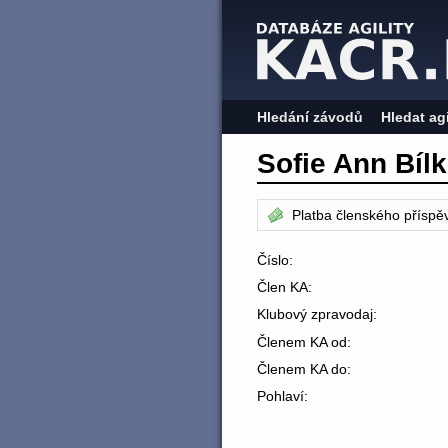
Hledání závodů
Hledat ag
Sofie Ann Bíl
Platba členského příspě
Číslo:
Člen KA:
Klubový zpravodaj:
Členem KA od:
Členem KA do:
Pohlaví: