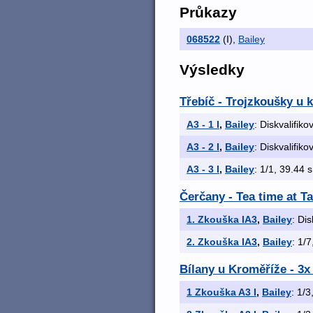
Průkazy
068522
(I)
,
Bailey
Výsledky
Třebíč - Trojzkoušky u 
A3 - 1 I
,
Bailey
: Diskvalifiko
A3 - 2 I
,
Bailey
: Diskvalifiko
A3 - 3 I
,
Bailey
: 1/1, 39.44 s
Čerčany - Tea time at T
1. Zkouška IA3
,
Bailey
: Dis
2. Zkouška IA3
,
Bailey
: 1/7
Bílany u Kroměříže - 3
1 Zkouška A3 I
,
Bailey
: 1/3