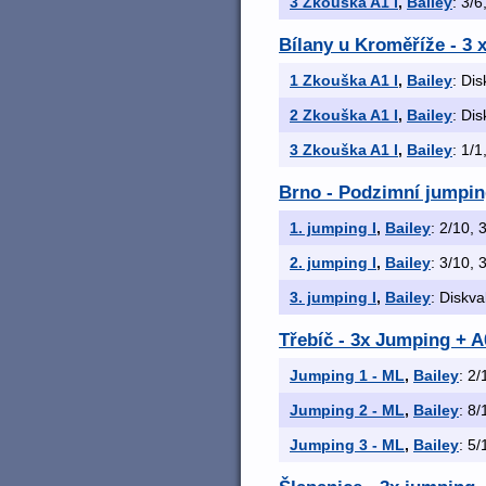
3 Zkouška A1 I
,
Bailey
: 3/6
Bílany u Kroměříže - 3
1 Zkouška A1 I
,
Bailey
: Dis
2 Zkouška A1 I
,
Bailey
: Dis
3 Zkouška A1 I
,
Bailey
: 1/1
Brno - Podzimní jumpi
1. jumping I
,
Bailey
: 2/10, 
2. jumping I
,
Bailey
: 3/10, 
3. jumping I
,
Bailey
: Diskva
Třebíč - 3x Jumping + 
Jumping 1 - ML
,
Bailey
: 2/
Jumping 2 - ML
,
Bailey
: 8/
Jumping 3 - ML
,
Bailey
: 5/