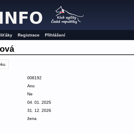
iliťáky
Registrace
Přihlášení
ková
vku
008192
Ano
Ne
04. 01. 2025
31. 12. 2026
žena