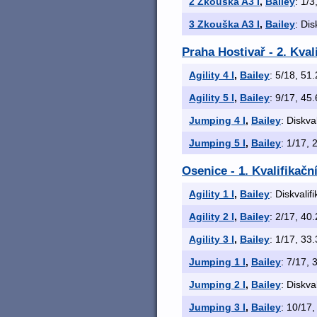
2 Zkouška A3 I
,
Bailey
: 1/3
3 Zkouška A3 I
,
Bailey
: Dis
Praha Hostivař - 2. Kval
Agility 4 I
,
Bailey
: 5/18, 51.
Agility 5 I
,
Bailey
: 9/17, 45.
Jumping 4 I
,
Bailey
: Diskva
Jumping 5 I
,
Bailey
: 1/17, 
Osenice - 1. Kvalifikačn
Agility 1 I
,
Bailey
: Diskvalif
Agility 2 I
,
Bailey
: 2/17, 40.
Agility 3 I
,
Bailey
: 1/17, 33.
Jumping 1 I
,
Bailey
: 7/17, 
Jumping 2 I
,
Bailey
: Diskva
Jumping 3 I
,
Bailey
: 10/17,