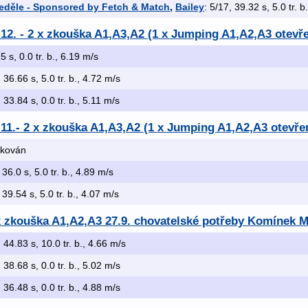
Neděle - Sponsored by Fetch & Match
,
Bailey
: 5/17, 39.32 s, 5.0 tr. b
.12. - 2 x zkouška A1,A3,A2 (1 x Jumping A1,A2,A3 otevře
5 s, 0.0 tr. b., 6.19 m/s
, 36.66 s, 5.0 tr. b., 4.72 m/s
, 33.84 s, 0.0 tr. b., 5.11 m/s
.11.- 2 x zkouška A1,A3,A2 (1 x Jumping A1,A2,A3 otevře
fikován
, 36.0 s, 5.0 tr. b., 4.89 m/s
, 39.54 s, 5.0 tr. b., 4.07 m/s
 x zkouška A1,A2,A3 27.9. chovatelské potřeby Komínek 
, 44.83 s, 10.0 tr. b., 4.66 m/s
, 38.68 s, 0.0 tr. b., 5.02 m/s
, 36.48 s, 0.0 tr. b., 4.88 m/s