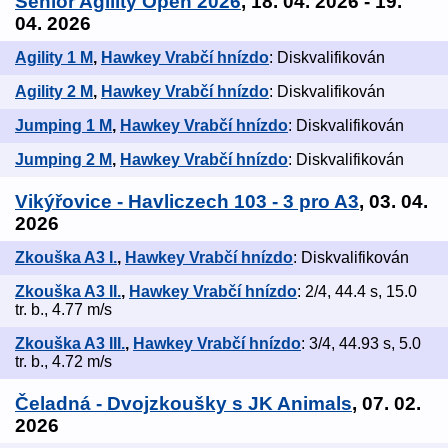
Senior Agility Open 2026
, 18. 04. 2026 - 19.
04. 2026
Agility 1 M
,
Hawkey Vrabčí hnízdo
: Diskvalifikován
Agility 2 M
,
Hawkey Vrabčí hnízdo
: Diskvalifikován
Jumping 1 M
,
Hawkey Vrabčí hnízdo
: Diskvalifikován
Jumping 2 M
,
Hawkey Vrabčí hnízdo
: Diskvalifikován
Vikýřovice - Havliczech 103 - 3 pro A3
, 03. 04.
2026
Zkouška A3 I.
,
Hawkey Vrabčí hnízdo
: Diskvalifikován
Zkouška A3 II.
,
Hawkey Vrabčí hnízdo
: 2/4, 44.4 s, 15.0
tr. b., 4.77 m/s
Zkouška A3 III.
,
Hawkey Vrabčí hnízdo
: 3/4, 44.93 s, 5.0
tr. b., 4.72 m/s
Čeladná - Dvojzkoušky s JK Animals
, 07. 02.
2026