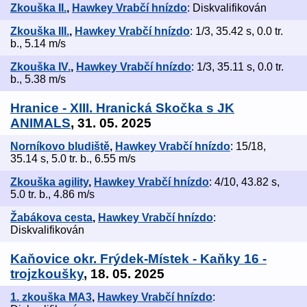
Zkouška II.
,
Hawkey Vrabčí hnízdo
: Diskvalifikován
Zkouška III.
,
Hawkey Vrabčí hnízdo
: 1/3, 35.42 s, 0.0 tr.
b., 5.14 m/s
Zkouška IV.
,
Hawkey Vrabčí hnízdo
: 1/3, 35.11 s, 0.0 tr.
b., 5.38 m/s
Hranice - XIII. Hranická Skočka s JK
ANIMALS
, 31. 05. 2025
Norníkovo bludiště
,
Hawkey Vrabčí hnízdo
: 15/18,
35.14 s, 5.0 tr. b., 6.55 m/s
Zkouška agility
,
Hawkey Vrabčí hnízdo
: 4/10, 43.82 s,
5.0 tr. b., 4.86 m/s
Žabákova cesta
,
Hawkey Vrabčí hnízdo
:
Diskvalifikován
Kaňovice okr. Frýdek-Místek - Kaňky 16 -
trojzkoušky
, 18. 05. 2025
1. zkouška MA3
,
Hawkey Vrabčí hnízdo
: