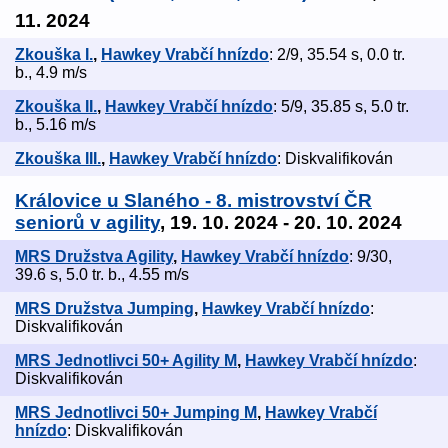
11. 2024
Zkouška I.
,
Hawkey Vrabčí hnízdo
: 2/9, 35.54 s, 0.0 tr.
b., 4.9 m/s
Zkouška II.
,
Hawkey Vrabčí hnízdo
: 5/9, 35.85 s, 5.0 tr.
b., 5.16 m/s
Zkouška III.
,
Hawkey Vrabčí hnízdo
: Diskvalifikován
Královice u Slaného - 8. mistrovství ČR
seniorů v agility
, 19. 10. 2024 - 20. 10. 2024
MRS Družstva Agility
,
Hawkey Vrabčí hnízdo
: 9/30,
39.6 s, 5.0 tr. b., 4.55 m/s
MRS Družstva Jumping
,
Hawkey Vrabčí hnízdo
:
Diskvalifikován
MRS Jednotlivci 50+ Agility M
,
Hawkey Vrabčí hnízdo
:
Diskvalifikován
MRS Jednotlivci 50+ Jumping M
,
Hawkey Vrabčí
hnízdo
: Diskvalifikován