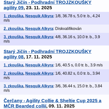
Starý Jičín - Podhradní TROJZKOUŠKY
agility 09
, 23. 11. 2025
1. zkouška
,
Nesquik Alkyra
: 1/8, 36.78 s, 5.0 tr. b., 4.24
m/s
2. zkouška
,
Nesquik Alkyra
: Diskvalifikován
3. zkouška
,
Nesquik Alkyra
: 4/8, 36.16 s, 10.0 tr. b., 3.9
m/s
Starý Jičín - Podhradní TROJZKOUŠKY
agility 08
, 17. 11. 2025
1. zkouška
,
Nesquik Alkyra
: 1/6, 40.5 s, 0.0 tr. b., 3.9 m/s
2. zkouška
,
Nesquik Alkyra
: 1/6, 40.82 s, 0.0 tr. b., 3.94
m/s
3. zkouška
,
Nesquik Alkyra
: 3/6, 36.44 s, 15.0 tr. b., 3.84
m/s
Čerčany - Agility Collie & Sheltie Cup 2025 a
MČR Bearded collií
, 09. 11. 2025