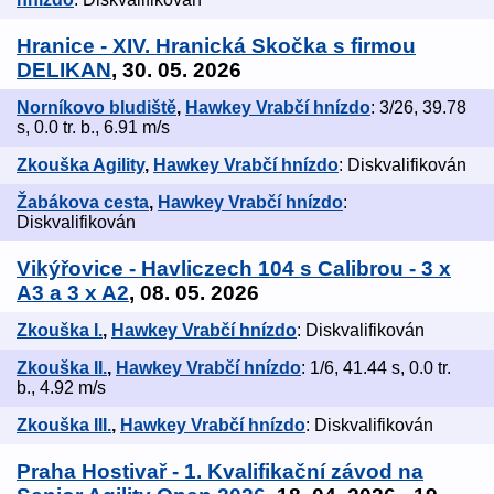
Hranice - XIV. Hranická Skočka s firmou
DELIKAN
, 30. 05. 2026
Norníkovo bludiště
,
Hawkey Vrabčí hnízdo
: 3/26, 39.78
s, 0.0 tr. b., 6.91 m/s
Zkouška Agility
,
Hawkey Vrabčí hnízdo
: Diskvalifikován
Žabákova cesta
,
Hawkey Vrabčí hnízdo
:
Diskvalifikován
Vikýřovice - Havliczech 104 s Calibrou - 3 x
A3 a 3 x A2
, 08. 05. 2026
Zkouška I.
,
Hawkey Vrabčí hnízdo
: Diskvalifikován
Zkouška II.
,
Hawkey Vrabčí hnízdo
: 1/6, 41.44 s, 0.0 tr.
b., 4.92 m/s
Zkouška III.
,
Hawkey Vrabčí hnízdo
: Diskvalifikován
Praha Hostivař - 1. Kvalifikační závod na