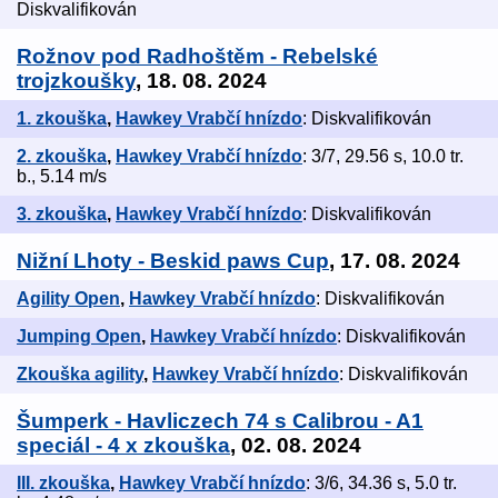
Diskvalifikován
Rožnov pod Radhoštěm - Rebelské
trojzkoušky
, 18. 08. 2024
1. zkouška
,
Hawkey Vrabčí hnízdo
: Diskvalifikován
2. zkouška
,
Hawkey Vrabčí hnízdo
: 3/7, 29.56 s, 10.0 tr.
b., 5.14 m/s
3. zkouška
,
Hawkey Vrabčí hnízdo
: Diskvalifikován
Nižní Lhoty - Beskid paws Cup
, 17. 08. 2024
Agility Open
,
Hawkey Vrabčí hnízdo
: Diskvalifikován
Jumping Open
,
Hawkey Vrabčí hnízdo
: Diskvalifikován
Zkouška agility
,
Hawkey Vrabčí hnízdo
: Diskvalifikován
Šumperk - Havliczech 74 s Calibrou - A1
speciál - 4 x zkouška
, 02. 08. 2024
III. zkouška
,
Hawkey Vrabčí hnízdo
: 3/6, 34.36 s, 5.0 tr.