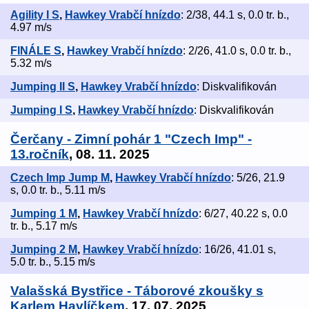
Agility I S
,
Hawkey Vrabčí hnízdo
: 2/38, 44.1 s, 0.0 tr. b.,
4.97 m/s
FINÁLE S
,
Hawkey Vrabčí hnízdo
: 2/26, 41.0 s, 0.0 tr. b.,
5.32 m/s
Jumping II S
,
Hawkey Vrabčí hnízdo
: Diskvalifikován
Jumping I S
,
Hawkey Vrabčí hnízdo
: Diskvalifikován
Čerčany - Zimní pohár 1 "Czech Imp" -
13.ročník
, 08. 11. 2025
Czech Imp Jump M
,
Hawkey Vrabčí hnízdo
: 5/26, 21.9
s, 0.0 tr. b., 5.11 m/s
Jumping 1 M
,
Hawkey Vrabčí hnízdo
: 6/27, 40.22 s, 0.0
tr. b., 5.17 m/s
Jumping 2 M
,
Hawkey Vrabčí hnízdo
: 16/26, 41.01 s,
5.0 tr. b., 5.15 m/s
Valašská Bystřice - Táborové zkoušky s
Karlem Havlíčkem
, 17. 07. 2025