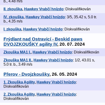
b., 4.48 m/s
II. zkouška
,
Hawkey Vrabčí hnízdo
: Diskvalifikován
IV. zkouška
,
Hawkey Vrabčí hnízdo
: 3/5, 35.42 s, 5.0 tr.
b., 4.35 m/s
I. zkouška
,
Hawkey Vrabčí hnízdo
: Diskvalifikován
Frýdlant nad Ostravicí - Beskid paws
DVOJZKOUŠKY agility IV
, 20. 07. 2024
Zkouška MA1 I.
,
Hawkey Vrabčí hnízdo
: Diskvalifikován
Zkouška MA1 II.
,
Hawkey Vrabčí hnízdo
: 1/2, 43.01 s,
5.0 tr. b., 3.49 m/s
Přerov - Dvojzkoušky
, 26. 05. 2024
1. Zkouška Agility
,
Hawkey Vrabčí hnízdo
:
Diskvalifikován
2. Zkouška Agility
,
Hawkey Vrabčí hnízdo
:
Diskvalifikován