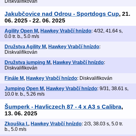
Diskvalifikován
Jakubčovice nad Odrou - Sportdogs Cup
, 21.
06. 2025 - 22. 06. 2025
Agility Open M
,
Hawkey Vrabčí hnízdo
: 4/32, 41.64 s,
0.0 tr. b., 5.0 m/s
Družstva Agility M
,
Hawkey Vrabčí hnízdo
:
Diskvalifikován
Družstva jumping M
,
Hawkey Vrabčí hnízdo
:
Diskvalifikován
Finále M
,
Hawkey Vrabčí hnízdo
: Diskvalifikován
Jumping Open M
,
Hawkey Vrabčí hnízdo
: 9/31, 38.61 s,
10.0 tr. b., 5.26 m/s
Šumperk - Havliczech 87 - 4 x A3 s Calibra
,
13. 06. 2025
Zkouška I.
,
Hawkey Vrabčí hnízdo
: 2/3, 38.03 s, 5.0 tr.
b., 5.0 m/s