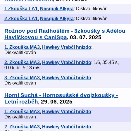
1.Zkouška LA1
,
Nesquik Alkyra
: Diskvalifikován
2.Zkouška LA1
,
Nesquik Alkyra
: Diskvalifikován
Rožnov pod Radhoštěm - 3zkoušky s Adélou
Havlíčkovou s CaniSpa
, 03. 07. 2025
1. Zkouška MA3
,
Hawkey Vrabčí hnízdo
:
Diskvalifikován
2. Zkouška MA3
,
Hawkey Vrabčí hnízdo
: 1/6, 35.45 s,
0.0 tr. b., 5.13 m/s
3. Zkouška MA3
,
Hawkey Vrabčí hnízdo
:
Diskvalifikován
Horní Suchá - Hornosušské dvojzkoušky -
Letní rozběh
, 29. 06. 2025
1. Zkouška MA3
,
Hawkey Vrabčí hnízdo
:
Diskvalifikován
2. Zkouška MA3
,
Hawkey Vrabčí hnízdo
: