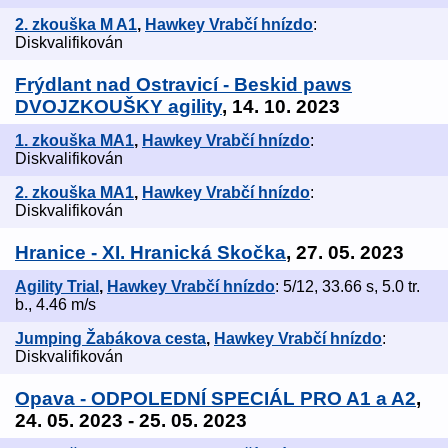
2. zkouška M A1
,
Hawkey Vrabčí hnízdo
:
Diskvalifikován
Frýdlant nad Ostravicí - Beskid paws
DVOJZKOUŠKY agility
, 14. 10. 2023
1. zkouška MA1
,
Hawkey Vrabčí hnízdo
:
Diskvalifikován
2. zkouška MA1
,
Hawkey Vrabčí hnízdo
:
Diskvalifikován
Hranice - XI. Hranická Skočka
, 27. 05. 2023
Agility Trial
,
Hawkey Vrabčí hnízdo
: 5/12, 33.66 s, 5.0 tr.
b., 4.46 m/s
Jumping Žabákova cesta
,
Hawkey Vrabčí hnízdo
:
Diskvalifikován
Opava - ODPOLEDNÍ SPECIÁL PRO A1 a A2
,
24. 05. 2023 - 25. 05. 2023