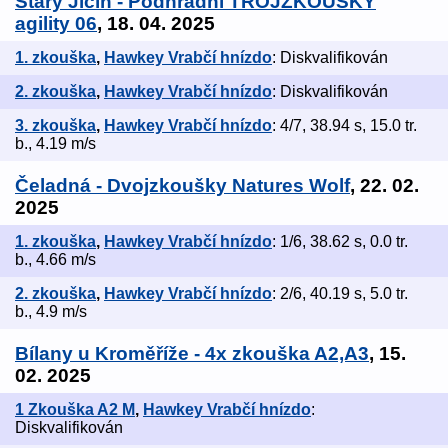
Starý Jičín - Podhradní TROJZKOUŠKY
agility 06
, 18. 04. 2025
1. zkouška
,
Hawkey Vrabčí hnízdo
: Diskvalifikován
2. zkouška
,
Hawkey Vrabčí hnízdo
: Diskvalifikován
3. zkouška
,
Hawkey Vrabčí hnízdo
: 4/7, 38.94 s, 15.0 tr.
b., 4.19 m/s
Čeladná - Dvojzkoušky Natures Wolf
, 22. 02.
2025
1. zkouška
,
Hawkey Vrabčí hnízdo
: 1/6, 38.62 s, 0.0 tr.
b., 4.66 m/s
2. zkouška
,
Hawkey Vrabčí hnízdo
: 2/6, 40.19 s, 5.0 tr.
b., 4.9 m/s
Bílany u Kroměříže - 4x zkouška A2,A3
, 15.
02. 2025
1 Zkouška A2 M
,
Hawkey Vrabčí hnízdo
:
Diskvalifikován