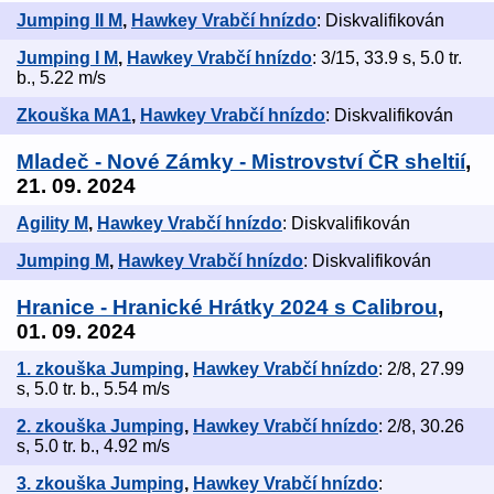
Jumping II M
,
Hawkey Vrabčí hnízdo
: Diskvalifikován
Jumping I M
,
Hawkey Vrabčí hnízdo
: 3/15, 33.9 s, 5.0 tr.
b., 5.22 m/s
Zkouška MA1
,
Hawkey Vrabčí hnízdo
: Diskvalifikován
Mladeč - Nové Zámky - Mistrovství ČR sheltií
,
21. 09. 2024
Agility M
,
Hawkey Vrabčí hnízdo
: Diskvalifikován
Jumping M
,
Hawkey Vrabčí hnízdo
: Diskvalifikován
Hranice - Hranické Hrátky 2024 s Calibrou
,
01. 09. 2024
1. zkouška Jumping
,
Hawkey Vrabčí hnízdo
: 2/8, 27.99
s, 5.0 tr. b., 5.54 m/s
2. zkouška Jumping
,
Hawkey Vrabčí hnízdo
: 2/8, 30.26
s, 5.0 tr. b., 4.92 m/s
3. zkouška Jumping
,
Hawkey Vrabčí hnízdo
: