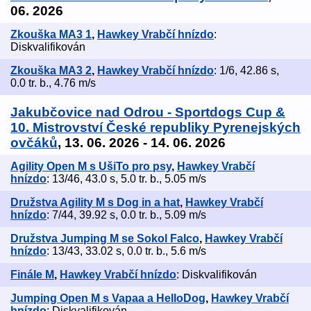
06. 2026
Zkouška MA3 1
,
Hawkey Vrabčí hnízdo
:
Diskvalifikován
Zkouška MA3 2
,
Hawkey Vrabčí hnízdo
: 1/6, 42.86 s,
0.0 tr. b., 4.76 m/s
Jakubčovice nad Odrou - Sportdogs Cup &
10. Mistrovství České republiky Pyrenejských
ovčáků
, 13. 06. 2026 - 14. 06. 2026
Agility Open M s UšiTo pro psy
,
Hawkey Vrabčí
hnízdo
: 13/46, 43.0 s, 5.0 tr. b., 5.05 m/s
Družstva Agility M s Dog in a hat
,
Hawkey Vrabčí
hnízdo
: 7/44, 39.92 s, 0.0 tr. b., 5.09 m/s
Družstva Jumping M se Sokol Falco
,
Hawkey Vrabčí
hnízdo
: 13/43, 33.02 s, 0.0 tr. b., 5.6 m/s
Finále M
,
Hawkey Vrabčí hnízdo
: Diskvalifikován
Jumping Open M s Vapaa a HelloDog
,
Hawkey Vrabčí
hnízdo
: Diskvalifikován