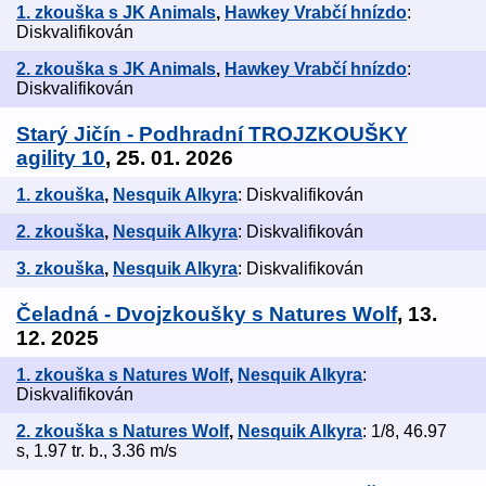
1. zkouška s JK Animals
,
Hawkey Vrabčí hnízdo
:
Diskvalifikován
2. zkouška s JK Animals
,
Hawkey Vrabčí hnízdo
:
Diskvalifikován
Starý Jičín - Podhradní TROJZKOUŠKY
agility 10
, 25. 01. 2026
1. zkouška
,
Nesquik Alkyra
: Diskvalifikován
2. zkouška
,
Nesquik Alkyra
: Diskvalifikován
3. zkouška
,
Nesquik Alkyra
: Diskvalifikován
Čeladná - Dvojzkoušky s Natures Wolf
, 13.
12. 2025
1. zkouška s Natures Wolf
,
Nesquik Alkyra
:
Diskvalifikován
2. zkouška s Natures Wolf
,
Nesquik Alkyra
: 1/8, 46.97
s, 1.97 tr. b., 3.36 m/s