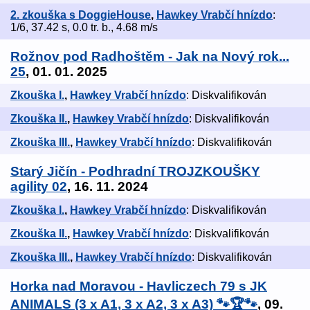
2. zkouška s DoggieHouse
,
Hawkey Vrabčí hnízdo
:
1/6, 37.42 s, 0.0 tr. b., 4.68 m/s
Rožnov pod Radhoštěm - Jak na Nový rok...
25
, 01. 01. 2025
Zkouška I.
,
Hawkey Vrabčí hnízdo
: Diskvalifikován
Zkouška II.
,
Hawkey Vrabčí hnízdo
: Diskvalifikován
Zkouška III.
,
Hawkey Vrabčí hnízdo
: Diskvalifikován
Starý Jičín - Podhradní TROJZKOUŠKY
agility 02
, 16. 11. 2024
Zkouška I.
,
Hawkey Vrabčí hnízdo
: Diskvalifikován
Zkouška II.
,
Hawkey Vrabčí hnízdo
: Diskvalifikován
Zkouška III.
,
Hawkey Vrabčí hnízdo
: Diskvalifikován
Horka nad Moravou - Havliczech 79 s JK
ANIMALS (3 x A1, 3 x A2, 3 x A3) 🐾🏆🐾
, 09.