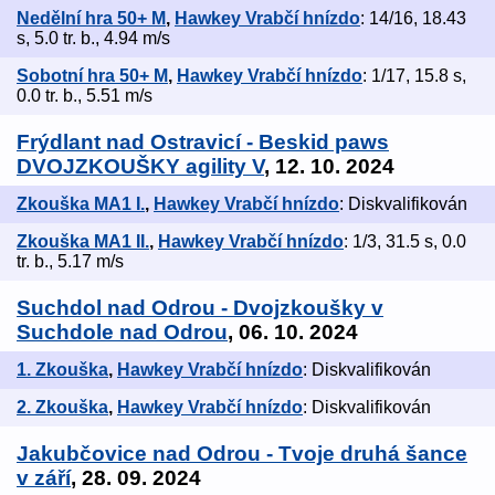
Nedělní hra 50+ M
,
Hawkey Vrabčí hnízdo
: 14/16, 18.43
s, 5.0 tr. b., 4.94 m/s
Sobotní hra 50+ M
,
Hawkey Vrabčí hnízdo
: 1/17, 15.8 s,
0.0 tr. b., 5.51 m/s
Frýdlant nad Ostravicí - Beskid paws
DVOJZKOUŠKY agility V
, 12. 10. 2024
Zkouška MA1 I.
,
Hawkey Vrabčí hnízdo
: Diskvalifikován
Zkouška MA1 II.
,
Hawkey Vrabčí hnízdo
: 1/3, 31.5 s, 0.0
tr. b., 5.17 m/s
Suchdol nad Odrou - Dvojzkoušky v
Suchdole nad Odrou
, 06. 10. 2024
1. Zkouška
,
Hawkey Vrabčí hnízdo
: Diskvalifikován
2. Zkouška
,
Hawkey Vrabčí hnízdo
: Diskvalifikován
Jakubčovice nad Odrou - Tvoje druhá šance
v září
, 28. 09. 2024