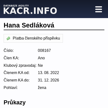
Hana Sedláková
Platba členského příspěvku
Číslo:
008167
Člen KA:
Ano
Klubový zpravodaj:
Ne
Členem KA od:
13. 08. 2022
Členem KA do:
31. 12. 2026
Pohlaví:
žena
Průkazy