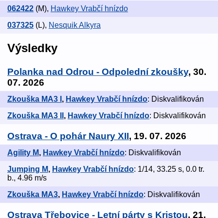
062422
(M)
,
Hawkey Vrabčí hnízdo
037325
(L)
,
Nesquik Alkyra
Výsledky
Polanka nad Odrou - Odpolední zkoušky
, 30.
07. 2026
Zkouška MA3 I
,
Hawkey Vrabčí hnízdo
: Diskvalifikován
Zkouška MA3 II
,
Hawkey Vrabčí hnízdo
: Diskvalifikován
Ostrava - O pohár Naury XII
, 19. 07. 2026
Agility M
,
Hawkey Vrabčí hnízdo
: Diskvalifikován
Jumping M
,
Hawkey Vrabčí hnízdo
: 1/14, 33.25 s, 0.0 tr.
b., 4.96 m/s
Zkouška MA3
,
Hawkey Vrabčí hnízdo
: Diskvalifikován
Ostrava Třebovice - Letní párty s Kristou
, 21.