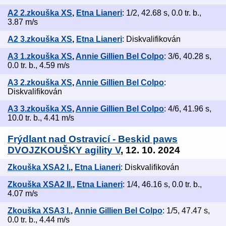
A2 2.zkouška XS
,
Etna Lianeri
: 1/2, 42.68 s, 0.0 tr. b.,
3.87 m/s
A2 3.zkouška XS
,
Etna Lianeri
: Diskvalifikován
A3 1.zkouška XS
,
Annie Gillien Bel Colpo
: 3/6, 40.28 s,
0.0 tr. b., 4.59 m/s
A3 2.zkouška XS
,
Annie Gillien Bel Colpo
:
Diskvalifikován
A3 3.zkouška XS
,
Annie Gillien Bel Colpo
: 4/6, 41.96 s,
10.0 tr. b., 4.41 m/s
Frýdlant nad Ostravicí - Beskid paws
DVOJZKOUŠKY agility V
, 12. 10. 2024
Zkouška XSA2 I.
,
Etna Lianeri
: Diskvalifikován
Zkouška XSA2 II.
,
Etna Lianeri
: 1/4, 46.16 s, 0.0 tr. b.,
4.07 m/s
Zkouška XSA3 I.
,
Annie Gillien Bel Colpo
: 1/5, 47.47 s,
0.0 tr. b., 4.44 m/s