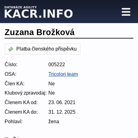
Zuzana Brožková
Platba členského příspěvku
Číslo:
005222
OSA:
Tricolori team
Člen KA:
Ne
Klubový zpravodaj:
Ne
Členem KA od:
23. 06. 2021
Členem KA do:
31. 12. 2025
Pohlaví:
žena