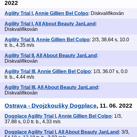
2022
Agility Trial I
,
Annie Gillien Bel Colpo
: Diskvalifikován
Agility Trial I
,
All About Beauty JanLand
:
Diskvalifikován
Agility Trial II
,
Annie Gillien Bel Colpo
: 2/3, 38.64 s, 10.0
tr. b., 4.35 m/s
Agility Trial II
,
All About Beauty JanLand
:
Diskvalifikován
Agility Trial III
,
Annie Gillien Bel Colpo
: 1/3, 36.07 s, 0.0
tr. b., 4.44 m/s
Agility Trial III
,
All About Beauty JanLand
:
Diskvalifikován
Ostrava - Dvojzkoušky Dogplace
, 11. 06. 2022
Dogplace Agility Trial I
,
Annie Gillien Bel Colpo
: 1/3,
37.88 s, 0.0 tr. b., 4.33 m/s
Dogplace Agility Trial I
,
All About Beauty JanLand
: 3/3,