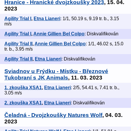
Hranice - Hranické dvojzkoušky 2023
, 15. 04.
2023
Agility Trial I
,
Etna Lianeri
: 1/1, 50.19 s, 9.19 tr. b., 3.15
m/s
Agility Trial I
,
Annie Gillien Bel Colpo
: Diskvalifikován
Agility Trial II
,
Annie Gillien Bel Colpo
: 1/1, 46.02 s, 15.0
tr. b., 3.95 m/s
Agility Trial II
,
Etna Lianeri
: Diskvalifikován
Sviadnov u Frýdku - Místku - Březnové
Tukobraní s JK Animals
, 11. 03. 2023
1. zkouška XSA1
,
Etna Lianeri
: 2/5, 54.41 s, 7.41 tr. b.,
3.05 m/s
2. zkouška XSA1
,
Etna Lianeri
: Diskvalifikován
Čeladná - Dvojzkoušky Natures Wolf
, 04. 03.
2023