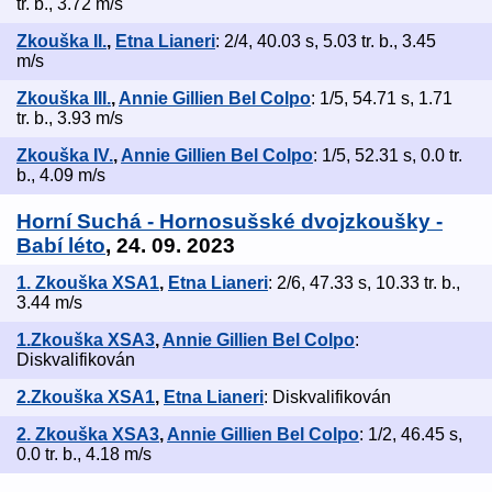
tr. b., 3.72 m/s
Zkouška II.
,
Etna Lianeri
: 2/4, 40.03 s, 5.03 tr. b., 3.45
m/s
Zkouška III.
,
Annie Gillien Bel Colpo
: 1/5, 54.71 s, 1.71
tr. b., 3.93 m/s
Zkouška IV.
,
Annie Gillien Bel Colpo
: 1/5, 52.31 s, 0.0 tr.
b., 4.09 m/s
Horní Suchá - Hornosušské dvojzkoušky -
Babí léto
, 24. 09. 2023
1. Zkouška XSA1
,
Etna Lianeri
: 2/6, 47.33 s, 10.33 tr. b.,
3.44 m/s
1.Zkouška XSA3
,
Annie Gillien Bel Colpo
:
Diskvalifikován
2.Zkouška XSA1
,
Etna Lianeri
: Diskvalifikován
2. Zkouška XSA3
,
Annie Gillien Bel Colpo
: 1/2, 46.45 s,
0.0 tr. b., 4.18 m/s