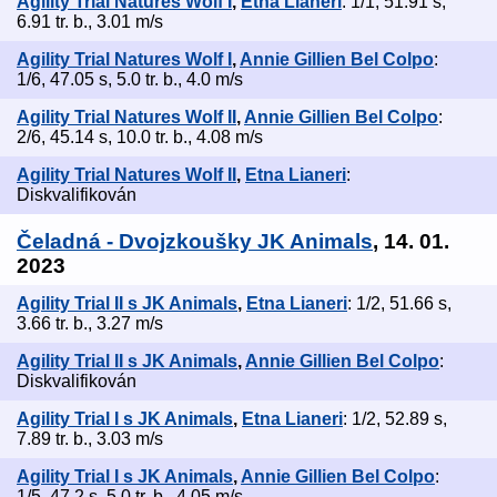
Agility Trial Natures Wolf I
,
Etna Lianeri
: 1/1, 51.91 s,
6.91 tr. b., 3.01 m/s
Agility Trial Natures Wolf I
,
Annie Gillien Bel Colpo
:
1/6, 47.05 s, 5.0 tr. b., 4.0 m/s
Agility Trial Natures Wolf II
,
Annie Gillien Bel Colpo
:
2/6, 45.14 s, 10.0 tr. b., 4.08 m/s
Agility Trial Natures Wolf II
,
Etna Lianeri
:
Diskvalifikován
Čeladná - Dvojzkoušky JK Animals
, 14. 01.
2023
Agility Trial II s JK Animals
,
Etna Lianeri
: 1/2, 51.66 s,
3.66 tr. b., 3.27 m/s
Agility Trial II s JK Animals
,
Annie Gillien Bel Colpo
:
Diskvalifikován
Agility Trial I s JK Animals
,
Etna Lianeri
: 1/2, 52.89 s,
7.89 tr. b., 3.03 m/s
Agility Trial I s JK Animals
,
Annie Gillien Bel Colpo
:
1/5, 47.2 s, 5.0 tr. b., 4.05 m/s