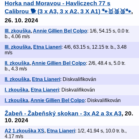
Horka nad Moravou - Havliczech 77 s
Calibrou 🐕 (3 x A3, 3 x A2, 3 X A1) 🐾🥇🥈🥉🐾
,
26. 10. 2024
III. zkouška
,
Annie Gillien Bel Colpo
: 1/6, 54.15 s, 0.0 tr.
b., 4.06 m/s
III. zkouška
,
Etna Lianeri
: 4/6, 63.15 s, 12.15 tr. b., 3.48
m/s
II. zkouška
,
Annie Gillien Bel Colpo
: 2/6, 48.4 s, 5.0 tr.
b., 4.3 m/s
II. zkouška
,
Etna Lianeri
: Diskvalifikován
I. zkouška
,
Etna Lianeri
: Diskvalifikován
I. zkouška
,
Annie Gillien Bel Colpo
: Diskvalifikován
Žabeň - Žabeňský skokan - 3x A2 a 3x A3
, 20.
10. 2024
A2 1.zkouška XS
,
Etna Lianeri
: 1/2, 41.94 s, 10.0 tr. b.,
4.17 m/s