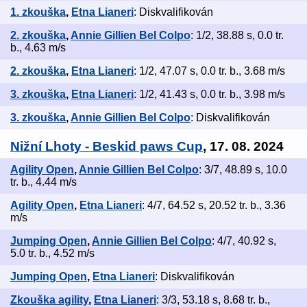
1. zkouška
,
Etna Lianeri
: Diskvalifikován
2. zkouška
,
Annie Gillien Bel Colpo
: 1/2, 38.88 s, 0.0 tr.
b., 4.63 m/s
2. zkouška
,
Etna Lianeri
: 1/2, 47.07 s, 0.0 tr. b., 3.68 m/s
3. zkouška
,
Etna Lianeri
: 1/2, 41.43 s, 0.0 tr. b., 3.98 m/s
3. zkouška
,
Annie Gillien Bel Colpo
: Diskvalifikován
Nižní Lhoty - Beskid paws Cup
, 17. 08. 2024
Agility Open
,
Annie Gillien Bel Colpo
: 3/7, 48.89 s, 10.0
tr. b., 4.44 m/s
Agility Open
,
Etna Lianeri
: 4/7, 64.52 s, 20.52 tr. b., 3.36
m/s
Jumping Open
,
Annie Gillien Bel Colpo
: 4/7, 40.92 s,
5.0 tr. b., 4.52 m/s
Jumping Open
,
Etna Lianeri
: Diskvalifikován
Zkouška agility
,
Etna Lianeri
: 3/3, 53.18 s, 8.68 tr. b.,