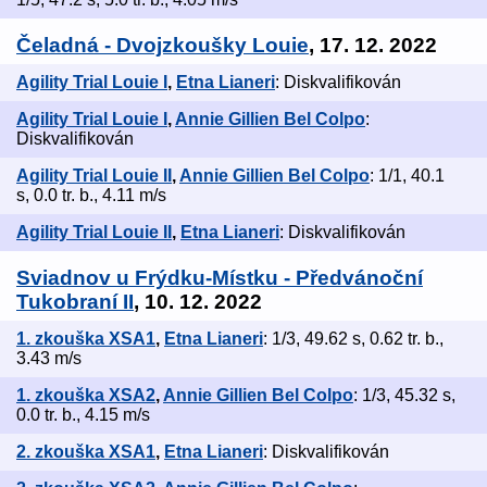
Čeladná - Dvojzkoušky Louie
, 17. 12. 2022
Agility Trial Louie I
,
Etna Lianeri
: Diskvalifikován
Agility Trial Louie I
,
Annie Gillien Bel Colpo
:
Diskvalifikován
Agility Trial Louie II
,
Annie Gillien Bel Colpo
: 1/1, 40.1
s, 0.0 tr. b., 4.11 m/s
Agility Trial Louie II
,
Etna Lianeri
: Diskvalifikován
Sviadnov u Frýdku-Místku - Předvánoční
Tukobraní II
, 10. 12. 2022
1. zkouška XSA1
,
Etna Lianeri
: 1/3, 49.62 s, 0.62 tr. b.,
3.43 m/s
1. zkouška XSA2
,
Annie Gillien Bel Colpo
: 1/3, 45.32 s,
0.0 tr. b., 4.15 m/s
2. zkouška XSA1
,
Etna Lianeri
: Diskvalifikován