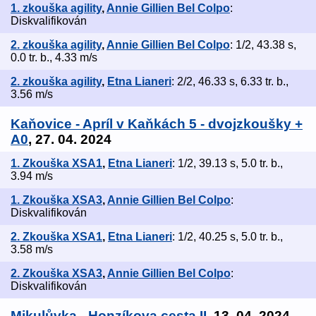
1. zkouška agility
,
Annie Gillien Bel Colpo
:
Diskvalifikován
2. zkouška agility
,
Annie Gillien Bel Colpo
: 1/2, 43.38 s,
0.0 tr. b., 4.33 m/s
2. zkouška agility
,
Etna Lianeri
: 2/2, 46.33 s, 6.33 tr. b.,
3.56 m/s
Kaňovice - Apríl v Kaňkách 5 - dvojzkoušky +
A0
, 27. 04. 2024
1. Zkouška XSA1
,
Etna Lianeri
: 1/2, 39.13 s, 5.0 tr. b.,
3.94 m/s
1. Zkouška XSA3
,
Annie Gillien Bel Colpo
:
Diskvalifikován
2. Zkouška XSA1
,
Etna Lianeri
: 1/2, 40.25 s, 5.0 tr. b.,
3.58 m/s
2. Zkouška XSA3
,
Annie Gillien Bel Colpo
:
Diskvalifikován
Mikulůvka - Honzíkova cesta II
, 13. 04. 2024