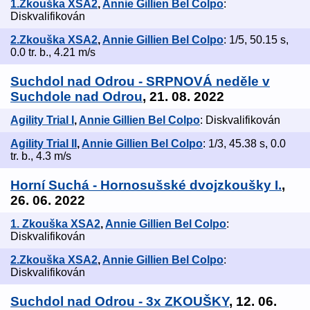
1.Zkouška XSA2
,
Annie Gillien Bel Colpo
:
Diskvalifikován
2.Zkouška XSA2
,
Annie Gillien Bel Colpo
: 1/5, 50.15 s,
0.0 tr. b., 4.21 m/s
Suchdol nad Odrou - SRPNOVÁ neděle v
Suchdole nad Odrou
, 21. 08. 2022
Agility Trial I
,
Annie Gillien Bel Colpo
: Diskvalifikován
Agility Trial II
,
Annie Gillien Bel Colpo
: 1/3, 45.38 s, 0.0
tr. b., 4.3 m/s
Horní Suchá - Hornosušské dvojzkoušky I.
,
26. 06. 2022
1. Zkouška XSA2
,
Annie Gillien Bel Colpo
:
Diskvalifikován
2.Zkouška XSA2
,
Annie Gillien Bel Colpo
:
Diskvalifikován
Suchdol nad Odrou - 3x ZKOUŠKY
, 12. 06.