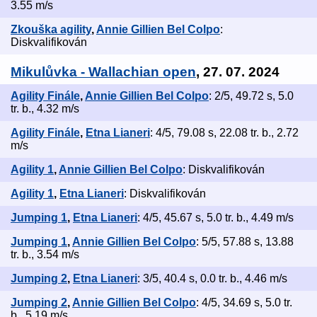
3.55 m/s
Zkouška agility
,
Annie Gillien Bel Colpo
:
Diskvalifikován
Mikulůvka - Wallachian open
, 27. 07. 2024
Agility Finále
,
Annie Gillien Bel Colpo
: 2/5, 49.72 s, 5.0
tr. b., 4.32 m/s
Agility Finále
,
Etna Lianeri
: 4/5, 79.08 s, 22.08 tr. b., 2.72
m/s
Agility 1
,
Annie Gillien Bel Colpo
: Diskvalifikován
Agility 1
,
Etna Lianeri
: Diskvalifikován
Jumping 1
,
Etna Lianeri
: 4/5, 45.67 s, 5.0 tr. b., 4.49 m/s
Jumping 1
,
Annie Gillien Bel Colpo
: 5/5, 57.88 s, 13.88
tr. b., 3.54 m/s
Jumping 2
,
Etna Lianeri
: 3/5, 40.4 s, 0.0 tr. b., 4.46 m/s
Jumping 2
,
Annie Gillien Bel Colpo
: 4/5, 34.69 s, 5.0 tr.
b., 5.19 m/s