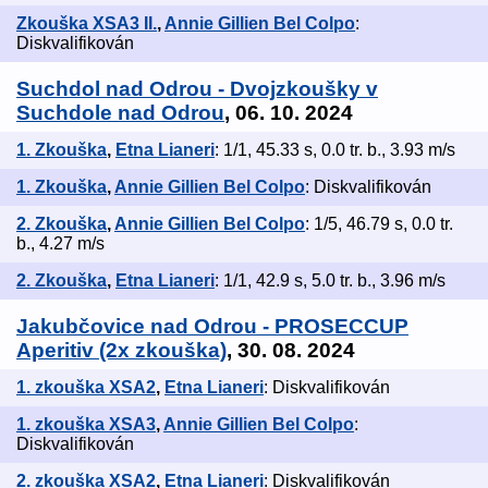
Zkouška XSA3 II.
,
Annie Gillien Bel Colpo
:
Diskvalifikován
Suchdol nad Odrou - Dvojzkoušky v
Suchdole nad Odrou
, 06. 10. 2024
1. Zkouška
,
Etna Lianeri
: 1/1, 45.33 s, 0.0 tr. b., 3.93 m/s
1. Zkouška
,
Annie Gillien Bel Colpo
: Diskvalifikován
2. Zkouška
,
Annie Gillien Bel Colpo
: 1/5, 46.79 s, 0.0 tr.
b., 4.27 m/s
2. Zkouška
,
Etna Lianeri
: 1/1, 42.9 s, 5.0 tr. b., 3.96 m/s
Jakubčovice nad Odrou - PROSECCUP
Aperitiv (2x zkouška)
, 30. 08. 2024
1. zkouška XSA2
,
Etna Lianeri
: Diskvalifikován
1. zkouška XSA3
,
Annie Gillien Bel Colpo
:
Diskvalifikován
2. zkouška XSA2
,
Etna Lianeri
: Diskvalifikován