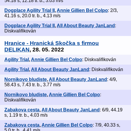
54.18 s, 12.18 tr. b., 3.03 m/s
Dogplace Agility Trial II
,
Annie Gillien Bel Colpo
: 2/3,
41.16 s, 20.0 tr. b., 4.13 m/s
Dogplace Agility Trial II
,
All About Beauty JanLand
:
Diskvalifikován
Hranice - Hranická Skočka s firmou
DELIKAN
, 28. 05. 2022
Agility Trial
,
Annie Gillien Bel Colpo
: Diskvalifikován
Agility Trial
,
All About Beauty JanLand
: Diskvalifikován
Nornikovo bludiste
,
All About Beauty JanLand
: 4/9,
58.43 s, 7.43 tr. b., 3.77 m/s
Nornikovo bludiste
,
Annie Gillien Bel Colpo
:
Diskvalifikován
Zabakova cesta
,
All About Beauty JanLand
: 6/9, 44.19
s, 1.19 tr. b., 4.03 m/s
Zabakova cesta
,
Annie Gillien Bel Colpo
: 7/9, 40.33 s,
5.0 tr. b., 4.41 m/s