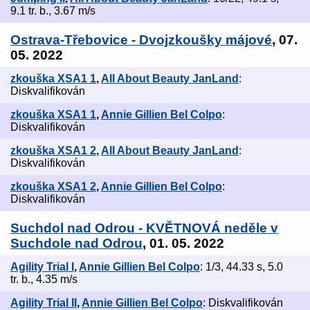
9.1 tr. b., 3.67 m/s
Ostrava-Třebovice - Dvojzkoušky májové
, 07.
05. 2022
zkouška XSA1 1
,
All About Beauty JanLand
:
Diskvalifikován
zkouška XSA1 1
,
Annie Gillien Bel Colpo
:
Diskvalifikován
zkouška XSA1 2
,
All About Beauty JanLand
:
Diskvalifikován
zkouška XSA1 2
,
Annie Gillien Bel Colpo
:
Diskvalifikován
Suchdol nad Odrou - KVĚTNOVÁ neděle v
Suchdole nad Odrou
, 01. 05. 2022
Agility Trial I
,
Annie Gillien Bel Colpo
: 1/3, 44.33 s, 5.0
tr. b., 4.35 m/s
Agility Trial II
,
Annie Gillien Bel Colpo
: Diskvalifikován