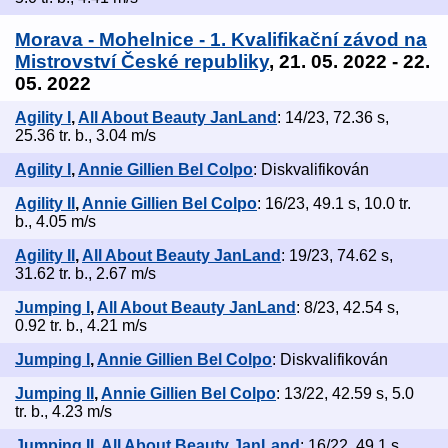
Morava - Mohelnice - 1. Kvalifikační závod na
Mistrovství České republiky
, 21. 05. 2022 - 22.
05. 2022
Agility I
,
All About Beauty JanLand
: 14/23, 72.36 s,
25.36 tr. b., 3.04 m/s
Agility I
,
Annie Gillien Bel Colpo
: Diskvalifikován
Agility II
,
Annie Gillien Bel Colpo
: 16/23, 49.1 s, 10.0 tr.
b., 4.05 m/s
Agility II
,
All About Beauty JanLand
: 19/23, 74.62 s,
31.62 tr. b., 2.67 m/s
Jumping I
,
All About Beauty JanLand
: 8/23, 42.54 s,
0.92 tr. b., 4.21 m/s
Jumping I
,
Annie Gillien Bel Colpo
: Diskvalifikován
Jumping II
,
Annie Gillien Bel Colpo
: 13/22, 42.59 s, 5.0
tr. b., 4.23 m/s
Jumping II
,
All About Beauty JanLand
: 16/22, 49.1 s,