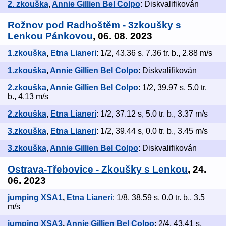
2. zkouška
,
Annie Gillien Bel Colpo
: Diskvalifikován
Rožnov pod Radhoštěm - 3zkoušky s
Lenkou Pánkovou
, 06. 08. 2023
1.zkouška
,
Etna Lianeri
: 1/2, 43.36 s, 7.36 tr. b., 2.88 m/s
1.zkouška
,
Annie Gillien Bel Colpo
: Diskvalifikován
2.zkouška
,
Annie Gillien Bel Colpo
: 1/2, 39.97 s, 5.0 tr.
b., 4.13 m/s
2.zkouška
,
Etna Lianeri
: 1/2, 37.12 s, 5.0 tr. b., 3.37 m/s
3.zkouška
,
Etna Lianeri
: 1/2, 39.44 s, 0.0 tr. b., 3.45 m/s
3.zkouška
,
Annie Gillien Bel Colpo
: Diskvalifikován
Ostrava-Třebovice - Zkoušky s Lenkou
, 24.
06. 2023
jumping XSA1
,
Etna Lianeri
: 1/8, 38.59 s, 0.0 tr. b., 3.5
m/s
jumping XSA3
,
Annie Gillien Bel Colpo
: 2/4, 43.41 s,