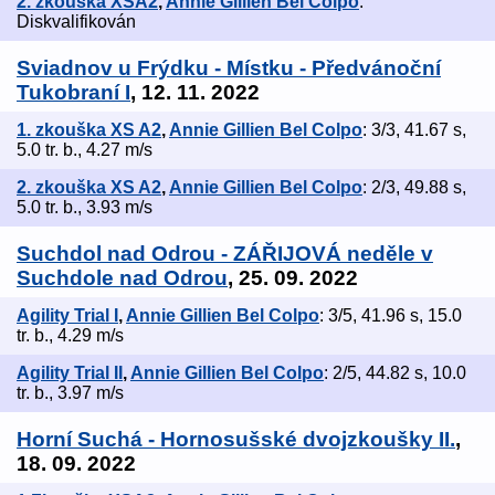
2. zkouška XSA2
,
Annie Gillien Bel Colpo
:
Diskvalifikován
Sviadnov u Frýdku - Místku - Předvánoční
Tukobraní I
, 12. 11. 2022
1. zkouška XS A2
,
Annie Gillien Bel Colpo
: 3/3, 41.67 s,
5.0 tr. b., 4.27 m/s
2. zkouška XS A2
,
Annie Gillien Bel Colpo
: 2/3, 49.88 s,
5.0 tr. b., 3.93 m/s
Suchdol nad Odrou - ZÁŘIJOVÁ neděle v
Suchdole nad Odrou
, 25. 09. 2022
Agility Trial I
,
Annie Gillien Bel Colpo
: 3/5, 41.96 s, 15.0
tr. b., 4.29 m/s
Agility Trial II
,
Annie Gillien Bel Colpo
: 2/5, 44.82 s, 10.0
tr. b., 3.97 m/s
Horní Suchá - Hornosušské dvojzkoušky II.
,
18. 09. 2022