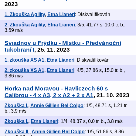
2023
1. Zkouška Agility
,
Etna Lianeri
: Diskvalifikován
2. Zkouška Agility
,
Etna Lianeri
: 3/5, 41.77 s, 10.0 tr. b.,
3.59 m/s
Sviadnov u Frýdku - Místku - Předvánoční
tukobraní I
, 25. 11. 2023
1. zkouška XS A1
,
Etna Lianeri
: Diskvalifikován
2. zkouška XS A1
,
Etna Lianeri
: 4/5, 37.86 s, 15.0 tr. b.,
3.86 m/s
Horka nad Moravou - Havliczech 60 s
Calibrou - 4 x A3, 2 x A2 + 2 x A1
, 21. 10. 2023
Zkouška I.
,
Annie Gillien Bel Colpo
: 1/5, 48.71 s, 1.21 tr.
b., 3.9 m/s
Zkouška I.
,
Etna Lianeri
: 1/4, 48.37 s, 0.0 tr. b., 3.8 m/s
Zkouška II.
,
Annie Gillien Bel Colpo
: 1/5, 51.86 s, 8.86