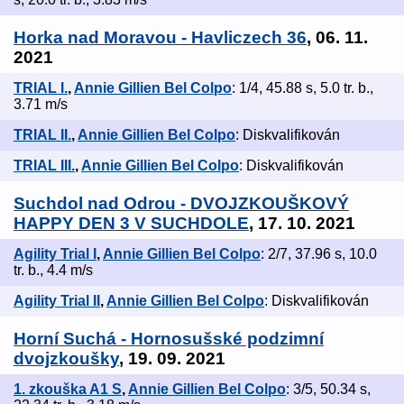
Horka nad Moravou - Havliczech 36
, 06. 11.
2021
TRIAL I.
,
Annie Gillien Bel Colpo
: 1/4, 45.88 s, 5.0 tr. b.,
3.71 m/s
TRIAL II.
,
Annie Gillien Bel Colpo
: Diskvalifikován
TRIAL III.
,
Annie Gillien Bel Colpo
: Diskvalifikován
Suchdol nad Odrou - DVOJZKOUŠKOVÝ
HAPPY DEN 3 V SUCHDOLE
, 17. 10. 2021
Agility Trial I
,
Annie Gillien Bel Colpo
: 2/7, 37.96 s, 10.0
tr. b., 4.4 m/s
Agility Trial II
,
Annie Gillien Bel Colpo
: Diskvalifikován
Horní Suchá - Hornosušské podzimní
dvojzkoušky
, 19. 09. 2021
1. zkouška A1 S
,
Annie Gillien Bel Colpo
: 3/5, 50.34 s,