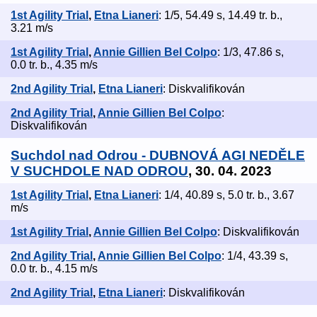
1st Agility Trial
,
Etna Lianeri
: 1/5, 54.49 s, 14.49 tr. b.,
3.21 m/s
1st Agility Trial
,
Annie Gillien Bel Colpo
: 1/3, 47.86 s,
0.0 tr. b., 4.35 m/s
2nd Agility Trial
,
Etna Lianeri
: Diskvalifikován
2nd Agility Trial
,
Annie Gillien Bel Colpo
:
Diskvalifikován
Suchdol nad Odrou - DUBNOVÁ AGI NEDĚLE
V SUCHDOLE NAD ODROU
, 30. 04. 2023
1st Agility Trial
,
Etna Lianeri
: 1/4, 40.89 s, 5.0 tr. b., 3.67
m/s
1st Agility Trial
,
Annie Gillien Bel Colpo
: Diskvalifikován
2nd Agility Trial
,
Annie Gillien Bel Colpo
: 1/4, 43.39 s,
0.0 tr. b., 4.15 m/s
2nd Agility Trial
,
Etna Lianeri
: Diskvalifikován