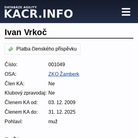
Ivan Vrkoč
Platba členského příspěvku
Číslo:
001049
OSA:
ZKO Žamberk
Člen KA:
Ne
Klubový zpravodaj:
Ne
Členem KA od:
03. 12. 2009
Členem KA do:
31. 12. 2025
Pohlaví:
muž