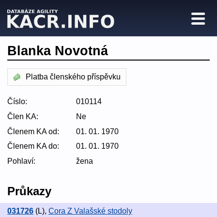
Blanka Novotná
Platba členského příspěvku
Číslo:
010114
Člen KA:
Ne
Členem KA od:
01. 01. 1970
Členem KA do:
01. 01. 1970
Pohlaví:
žena
Průkazy
031726
(L)
,
Cora Z Valašské stodoly