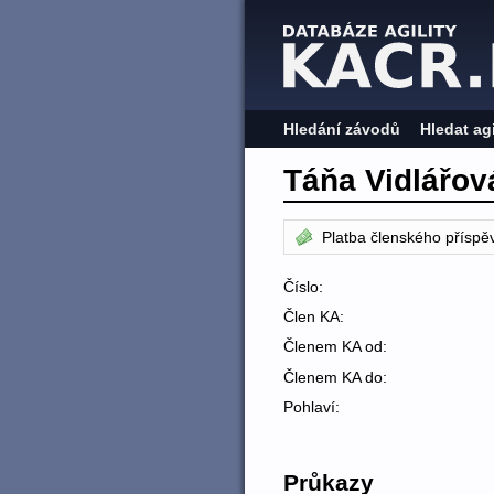
Hledání závodů
Hledat ag
Táňa Vidlářov
Platba členského příspě
Číslo:
Člen KA:
Členem KA od:
Členem KA do:
Pohlaví:
Průkazy