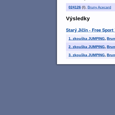
024126
(I)
,
Bruny Acecard
Výsledky
Starý Jičín - Free Spor
1. zkouška JUMPING
,
Brun
2. zkouška JUMPING
,
Brun
3. zkouška JUMPING
,
Brun