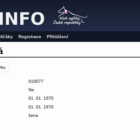
iliťáky
Registrace
Přihlášení
á
vku
010077
Ne
01. 01. 1970
01. 01. 1970
žena