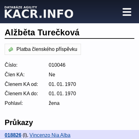
Alžběta Turečková
Platba členského příspěvku
Číslo:
010046
Člen KA:
Ne
Členem KA od:
01. 01. 1970
Členem KA do:
01. 01. 1970
Pohlaví:
žena
Průkazy
018826
(I)
,
Vincenzo Nia Alba