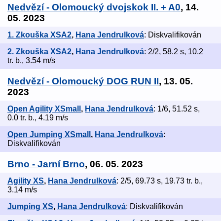
Nedvězí - Olomoucký dvojskok II. + A0
, 14.
05. 2023
1. Zkouška XSA2
,
Hana Jendrulková
: Diskvalifikován
2. Zkouška XSA2
,
Hana Jendrulková
: 2/2, 58.2 s, 10.2
tr. b., 3.54 m/s
Nedvězí - Olomoucký DOG RUN II
, 13. 05.
2023
Open Agility XSmall
,
Hana Jendrulková
: 1/6, 51.52 s,
0.0 tr. b., 4.19 m/s
Open Jumping XSmall
,
Hana Jendrulková
:
Diskvalifikován
Brno - Jarní Brno
, 06. 05. 2023
Agility XS
,
Hana Jendrulková
: 2/5, 69.73 s, 19.73 tr. b.,
3.14 m/s
Jumping XS
,
Hana Jendrulková
: Diskvalifikován