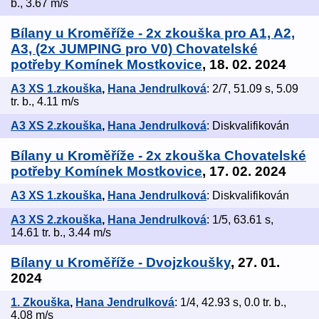
b., 3.67 m/s
Bílany u Kroměříže - 2x zkouška pro A1, A2,
A3, (2x JUMPING pro V0) Chovatelské
potřeby Komínek Mostkovice
, 18. 02. 2024
A3 XS 1.zkouška
,
Hana Jendrulková
: 2/7, 51.09 s, 5.09
tr. b., 4.11 m/s
A3 XS 2.zkouška
,
Hana Jendrulková
: Diskvalifikován
Bílany u Kroměříže - 2x zkouška Chovatelské
potřeby Komínek Mostkovice
, 17. 02. 2024
A3 XS 1.zkouška
,
Hana Jendrulková
: Diskvalifikován
A3 XS 2.zkouška
,
Hana Jendrulková
: 1/5, 63.61 s,
14.61 tr. b., 3.44 m/s
Bílany u Kroměříže - Dvojzkoušky
, 27. 01.
2024
1. Zkouška
,
Hana Jendrulková
: 1/4, 42.93 s, 0.0 tr. b.,
4.08 m/s