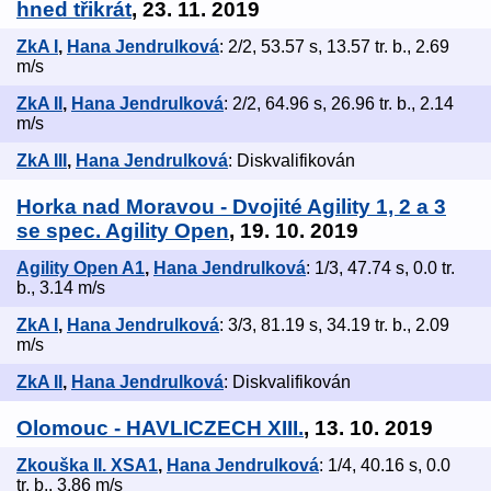
hned třikrát
, 23. 11. 2019
ZkA I
,
Hana Jendrulková
: 2/2, 53.57 s, 13.57 tr. b., 2.69
m/s
ZkA II
,
Hana Jendrulková
: 2/2, 64.96 s, 26.96 tr. b., 2.14
m/s
ZkA III
,
Hana Jendrulková
: Diskvalifikován
Horka nad Moravou - Dvojité Agility 1, 2 a 3
se spec. Agility Open
, 19. 10. 2019
Agility Open A1
,
Hana Jendrulková
: 1/3, 47.74 s, 0.0 tr.
b., 3.14 m/s
ZkA I
,
Hana Jendrulková
: 3/3, 81.19 s, 34.19 tr. b., 2.09
m/s
ZkA II
,
Hana Jendrulková
: Diskvalifikován
Olomouc - HAVLICZECH XIII.
, 13. 10. 2019
Zkouška II. XSA1
,
Hana Jendrulková
: 1/4, 40.16 s, 0.0
tr. b., 3.86 m/s