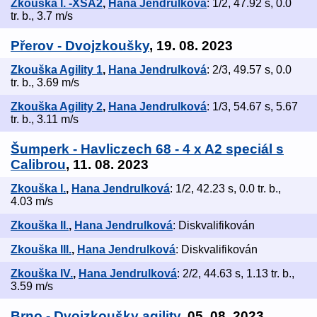
Zkouška I. -XSA2
,
Hana Jendrulková
: 1/2, 47.92 s, 0.0
tr. b., 3.7 m/s
Přerov - Dvojzkoušky
, 19. 08. 2023
Zkouška Agility 1
,
Hana Jendrulková
: 2/3, 49.57 s, 0.0
tr. b., 3.69 m/s
Zkouška Agility 2
,
Hana Jendrulková
: 1/3, 54.67 s, 5.67
tr. b., 3.11 m/s
Šumperk - Havliczech 68 - 4 x A2 speciál s
Calibrou
, 11. 08. 2023
Zkouška I.
,
Hana Jendrulková
: 1/2, 42.23 s, 0.0 tr. b.,
4.03 m/s
Zkouška II.
,
Hana Jendrulková
: Diskvalifikován
Zkouška III.
,
Hana Jendrulková
: Diskvalifikován
Zkouška IV.
,
Hana Jendrulková
: 2/2, 44.63 s, 1.13 tr. b.,
3.59 m/s
Brno - Dvojzkoušky agility
, 05. 08. 2023