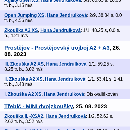
Agility open XS
,
Hana Jendrulková
: 3/9, 60.05 s, 10.05
tr. b., 3.15 m/s
Open Jumping XS
,
Hana Jendrulková
: 2/9, 38.34 s, 0.0
tr. b., 4.56 m/s
Zkouška A2 XS
,
Hana Jendrulková
: 1/1, 48.25 s, 0.0 tr.
b., 4.21 m/s
Prostějov - Prostějovský trojboj A2 + A3
, 26.
08. 2023
III. Zkouška A2 XS
,
Hana Jendrulková
: 1/1, 59.25 s,
8.25 tr. b., 3.02 m/s
II. Zkouška A2 XS
,
Hana Jendrulková
: 1/1, 53.41 s, 1.41
tr. b., 3.48 m/s
I. Zkouška A2 XS
,
Hana Jendrulková
: Diskvalifikován
Třebíč - MINI dvojzkoušky
, 25. 08. 2023
Zkouška II. -XSA2
,
Hana Jendrulková
: 1/2, 52.62 s,
2.62 tr. b., 3.52 m/s