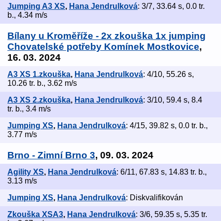
Jumping A3 XS
,
Hana Jendrulková
: 3/7, 33.64 s, 0.0 tr.
b., 4.34 m/s
Bílany u Kroměříže - 2x zkouška 1x jumping
Chovatelské potřeby Komínek Mostkovice
,
16. 03. 2024
A3 XS 1.zkouška
,
Hana Jendrulková
: 4/10, 55.26 s,
10.26 tr. b., 3.62 m/s
A3 XS 2.zkouška
,
Hana Jendrulková
: 3/10, 59.4 s, 8.4
tr. b., 3.4 m/s
Jumping XS
,
Hana Jendrulková
: 4/15, 39.82 s, 0.0 tr. b.,
3.77 m/s
Brno - Zimní Brno 3
, 09. 03. 2024
Agility XS
,
Hana Jendrulková
: 6/11, 67.83 s, 14.83 tr. b.,
3.13 m/s
Jumping XS
,
Hana Jendrulková
: Diskvalifikován
Zkouška XSA3
,
Hana Jendrulková
: 3/6, 59.35 s, 5.35 tr.