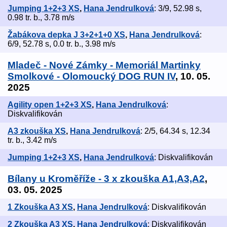
Jumping 1+2+3 XS
,
Hana Jendrulková
: 3/9, 52.98 s,
0.98 tr. b., 3.78 m/s
Žabákova depka J 3+2+1+0 XS
,
Hana Jendrulková
:
6/9, 52.78 s, 0.0 tr. b., 3.98 m/s
Mladeč - Nové Zámky - Memoriál Martinky
Smolkové - Olomoucký DOG RUN IV
, 10. 05.
2025
Agility open 1+2+3 XS
,
Hana Jendrulková
:
Diskvalifikován
A3 zkouška XS
,
Hana Jendrulková
: 2/5, 64.34 s, 12.34
tr. b., 3.42 m/s
Jumping 1+2+3 XS
,
Hana Jendrulková
: Diskvalifikován
Bílany u Kroměříže - 3 x zkouška A1,A3,A2
,
03. 05. 2025
1 Zkouška A3 XS
,
Hana Jendrulková
: Diskvalifikován
2 Zkouška A3 XS
,
Hana Jendrulková
: Diskvalifikován