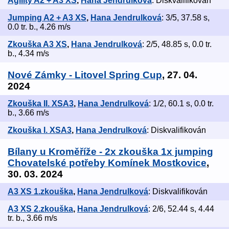
Agility A2 + A3 XS
,
Hana Jendrulková
: Diskvalifikován
Jumping A2 + A3 XS
,
Hana Jendrulková
: 3/5, 37.58 s,
0.0 tr. b., 4.26 m/s
Zkouška A3 XS
,
Hana Jendrulková
: 2/5, 48.85 s, 0.0 tr.
b., 4.34 m/s
Nové Zámky - Litovel Spring Cup
, 27. 04.
2024
Zkouška II. XSA3
,
Hana Jendrulková
: 1/2, 60.1 s, 0.0 tr.
b., 3.66 m/s
Zkouška I. XSA3
,
Hana Jendrulková
: Diskvalifikován
Bílany u Kroměříže - 2x zkouška 1x jumping
Chovatelské potřeby Komínek Mostkovice
,
30. 03. 2024
A3 XS 1.zkouška
,
Hana Jendrulková
: Diskvalifikován
A3 XS 2.zkouška
,
Hana Jendrulková
: 2/6, 52.44 s, 4.44
tr. b., 3.66 m/s