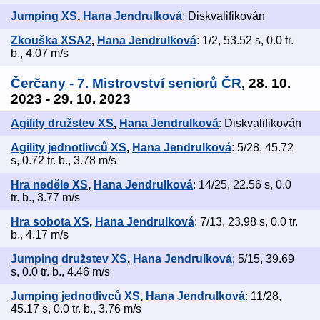
Jumping XS
,
Hana Jendrulková
: Diskvalifikován
Zkouška XSA2
,
Hana Jendrulková
: 1/2, 53.52 s, 0.0 tr.
b., 4.07 m/s
Čerčany - 7. Mistrovství seniorů ČR
, 28. 10.
2023 - 29. 10. 2023
Agility družstev XS
,
Hana Jendrulková
: Diskvalifikován
Agility jednotlivců XS
,
Hana Jendrulková
: 5/28, 45.72
s, 0.72 tr. b., 3.78 m/s
Hra neděle XS
,
Hana Jendrulková
: 14/25, 22.56 s, 0.0
tr. b., 3.77 m/s
Hra sobota XS
,
Hana Jendrulková
: 7/13, 23.98 s, 0.0 tr.
b., 4.17 m/s
Jumping družstev XS
,
Hana Jendrulková
: 5/15, 39.69
s, 0.0 tr. b., 4.46 m/s
Jumping jednotlivců XS
,
Hana Jendrulková
: 11/28,
45.17 s, 0.0 tr. b., 3.76 m/s