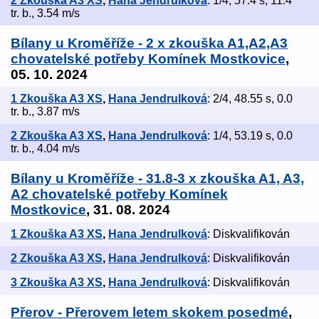
2 Zkouška A3 XS
,
Hana Jendrulková
: 1/4, 57.4 s, 11.4
tr. b., 3.54 m/s
Bílany u Kroměříže - 2 x zkouška A1,A2,A3
chovatelské potřeby Komínek Mostkovice
,
05. 10. 2024
1 Zkouška A3 XS
,
Hana Jendrulková
: 2/4, 48.55 s, 0.0
tr. b., 3.87 m/s
2 Zkouška A3 XS
,
Hana Jendrulková
: 1/4, 53.19 s, 0.0
tr. b., 4.04 m/s
Bílany u Kroměříže - 31.8-3 x zkouška A1, A3,
A2 chovatelské potřeby Komínek
Mostkovice
, 31. 08. 2024
1 Zkouška A3 XS
,
Hana Jendrulková
: Diskvalifikován
2 Zkouška A3 XS
,
Hana Jendrulková
: Diskvalifikován
3 Zkouška A3 XS
,
Hana Jendrulková
: Diskvalifikován
Přerov - Přerovem letem skokem posedmé
,