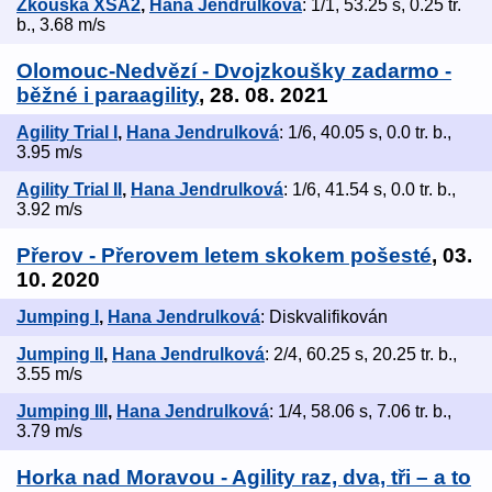
Zkouška XSA2
,
Hana Jendrulková
: 1/1, 53.25 s, 0.25 tr.
b., 3.68 m/s
Olomouc-Nedvězí - Dvojzkoušky zadarmo -
běžné i paraagility
, 28. 08. 2021
Agility Trial I
,
Hana Jendrulková
: 1/6, 40.05 s, 0.0 tr. b.,
3.95 m/s
Agility Trial II
,
Hana Jendrulková
: 1/6, 41.54 s, 0.0 tr. b.,
3.92 m/s
Přerov - Přerovem letem skokem pošesté
, 03.
10. 2020
Jumping I
,
Hana Jendrulková
: Diskvalifikován
Jumping II
,
Hana Jendrulková
: 2/4, 60.25 s, 20.25 tr. b.,
3.55 m/s
Jumping III
,
Hana Jendrulková
: 1/4, 58.06 s, 7.06 tr. b.,
3.79 m/s
Horka nad Moravou - Agility raz, dva, tři – a to