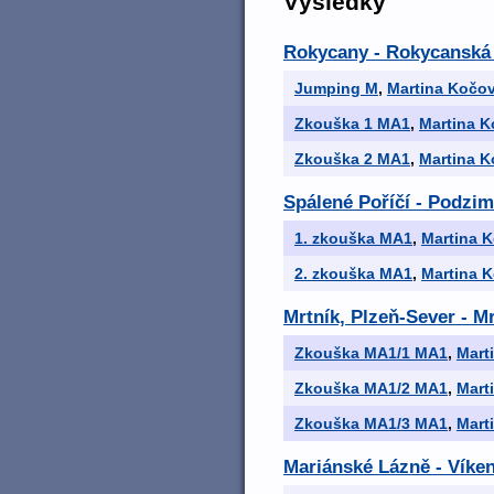
Výsledky
Rokycany - Rokycanská
Jumping M
,
Martina Kočo
Zkouška 1 MA1
,
Martina 
Zkouška 2 MA1
,
Martina 
Spálené Poříčí - Podzim
1. zkouška MA1
,
Martina 
2. zkouška MA1
,
Martina 
Mrtník, Plzeň-Sever - M
Zkouška MA1/1 MA1
,
Mart
Zkouška MA1/2 MA1
,
Mart
Zkouška MA1/3 MA1
,
Mart
Mariánské Lázně - Víke