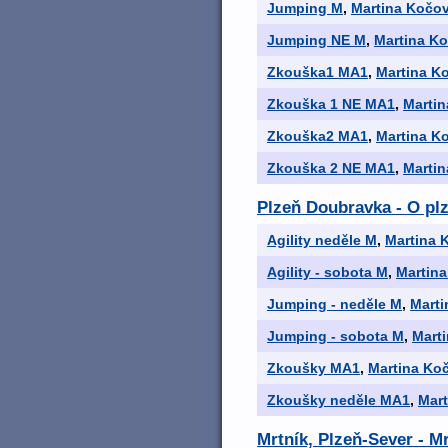
Jumping M
,
Martina Kočo
Jumping NE M
,
Martina K
Zkouška1 MA1
,
Martina K
Zkouška 1 NE MA1
,
Marti
Zkouška2 MA1
,
Martina K
Zkouška 2 NE MA1
,
Marti
Plzeň Doubravka - O plz
Agility neděle M
,
Martina 
Agility - sobota M
,
Martin
Jumping - neděle M
,
Mart
Jumping - sobota M
,
Mart
Zkoušky MA1
,
Martina Ko
Zkoušky neděle MA1
,
Mar
Mrtník, Plzeň-Sever - M