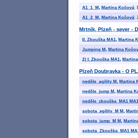
A1_1_M
,
Martina Kočová
: 
A1_2_M
,
Martina Kočová
: 
Mrtník, Plzeň - sever
II. Zkouška MA1
,
Martina 
Jumping M
,
Martina Kočo
2) I. Zkouška MA1
,
Martin
Plzeň Doubravka - O 
neděle_agility M
,
Martina
neděle_jump M
,
Martina K
neděle_zkouška_MA1 MA
sobota_agility_M M
,
Marti
sobota_jump_M M
,
Martin
sobota_Zkouška_MA1 MA