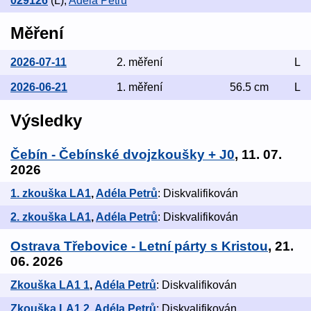
029126
(L)
,
Adéla Petrů
Měření
2026-07-11
2. měření
L
2026-06-21
1. měření
56.5 cm
L
Výsledky
Čebín - Čebínské dvojzkoušky + J0
, 11. 07.
2026
1. zkouška LA1
,
Adéla Petrů
: Diskvalifikován
2. zkouška LA1
,
Adéla Petrů
: Diskvalifikován
Ostrava Třebovice - Letní párty s Kristou
, 21.
06. 2026
Zkouška LA1 1
,
Adéla Petrů
: Diskvalifikován
Zkouška LA1 2
,
Adéla Petrů
: Diskvalifikován