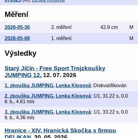
Měření
2026-05-30
2. měření
42.9 cm
M
2026-05-08
1. měření
M
Výsledky
Starý Jičín - Free Sport Trojzkoušky
JUMPING 12
, 12. 07. 2026
1. zkouška JUMPING
,
Lenka Klosová
: Diskvalifikován
2. zkouška JUMPING
,
Lenka Klosová
: 1/1, 31.22 s, 0.0
tr. b., 4.61 m/s
3. zkouška JUMPING
,
Lenka Klosová
: 1/1, 33.22 s, 0.0
tr. b., 4.36 m/s
Hranice - XIV. Hranická Skočka s firmou
DELIKAN
, 30. 05. 2026