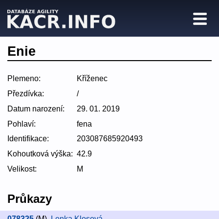
Enie
Plemeno:
Kříženec
Přezdívka:
/
Datum narození:
29. 01. 2019
Pohlaví:
fena
Identifikace:
203087685920493
Kohoutková výška:
42.9
Velikost:
M
Průkazy
078325
(M)
,
Lenka Klosová