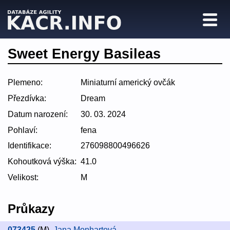
Sweet Energy Basileas
Plemeno:
Miniaturní americký ovčák
Přezdívka:
Dream
Datum narození:
30. 03. 2024
Pohlaví:
fena
Identifikace:
276098800496626
Kohoutková výška:
41.0
Velikost:
M
Průkazy
073425
(M)
,
Jana Monhartová