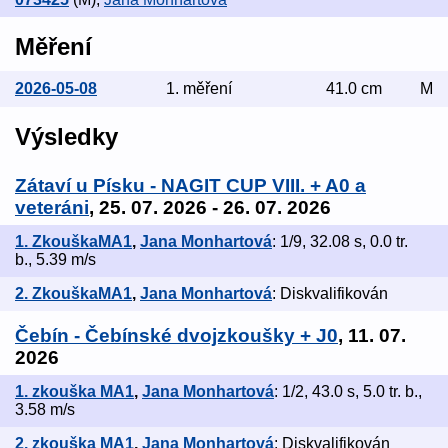
Měření
2026-05-08
1. měření
41.0 cm
M
Výsledky
Zátaví u Písku - NAGIT CUP VIII. + A0 a
veteráni
, 25. 07. 2026 - 26. 07. 2026
1. ZkouškaMA1
,
Jana Monhartová
: 1/9, 32.08 s, 0.0 tr.
b., 5.39 m/s
2. ZkouškaMA1
,
Jana Monhartová
: Diskvalifikován
Čebín - Čebínské dvojzkoušky + J0
, 11. 07.
2026
1. zkouška MA1
,
Jana Monhartová
: 1/2, 43.0 s, 5.0 tr. b.,
3.58 m/s
2. zkouška MA1
,
Jana Monhartová
: Diskvalifikován