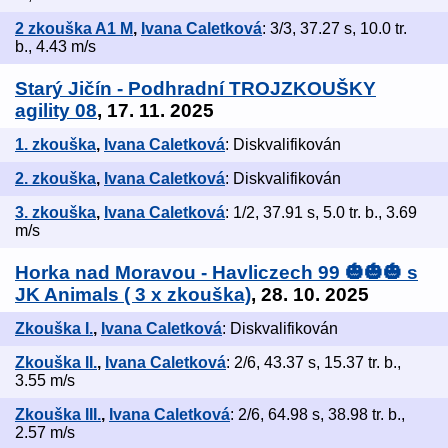
2 zkouška A1 M
,
Ivana Caletková
: 3/3, 37.27 s, 10.0 tr.
b., 4.43 m/s
Starý Jičín - Podhradní TROJZKOUŠKY
agility 08
, 17. 11. 2025
1. zkouška
,
Ivana Caletková
: Diskvalifikován
2. zkouška
,
Ivana Caletková
: Diskvalifikován
3. zkouška
,
Ivana Caletková
: 1/2, 37.91 s, 5.0 tr. b., 3.69
m/s
Horka nad Moravou - Havliczech 99 🎃🎃🎃 s
JK Animals ( 3 x zkouška)
, 28. 10. 2025
Zkouška I.
,
Ivana Caletková
: Diskvalifikován
Zkouška II.
,
Ivana Caletková
: 2/6, 43.37 s, 15.37 tr. b.,
3.55 m/s
Zkouška III.
,
Ivana Caletková
: 2/6, 64.98 s, 38.98 tr. b.,
2.57 m/s