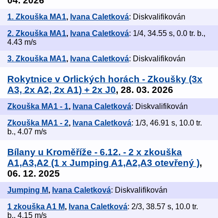
04. 2026
1. Zkouška MA1
,
Ivana Caletková
: Diskvalifikován
2. Zkouška MA1
,
Ivana Caletková
: 1/4, 34.55 s, 0.0 tr. b.,
4.43 m/s
3. Zkouška MA1
,
Ivana Caletková
: Diskvalifikován
Rokytnice v Orlických horách - Zkoušky (3x
A3, 2x A2, 2x A1) + 2x J0
, 28. 03. 2026
Zkouška MA1 - 1
,
Ivana Caletková
: Diskvalifikován
Zkouška MA1 - 2
,
Ivana Caletková
: 1/3, 46.91 s, 10.0 tr.
b., 4.07 m/s
Bílany u Kroměříže - 6.12. - 2 x zkouška
A1,A3,A2 (1 x Jumping A1,A2,A3 otevřený )
,
06. 12. 2025
Jumping M
,
Ivana Caletková
: Diskvalifikován
1 zkouška A1 M
,
Ivana Caletková
: 2/3, 38.57 s, 10.0 tr.
b., 4.15 m/s