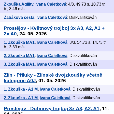
Zkouška Agility
,
Ivana Caletková
: 4/8, 49.73 s, 10.73 tr.
b., 3.46 m/s
Žabákova cesta
,
Ivana Caletková
: Diskvalifikován
Prostějov - Květnový trojboj 3x A3, A2, A1 +
2x A0
, 24. 05. 2026
1. Zkouška MA1
,
Ivana Caletková
: 3/3, 54.73 s, 14.73 tr.
b., 3.33 m/s
2. Zkouška MA1
,
Ivana Caletková
: Diskvalifikován
3. Zkouška MA1
,
Ivana Caletková
: Diskvalifikován
Zlín - Příluky - Zlínské dvojzkoušky včetně
kategorie A0J
, 01. 05. 2026
1. Zkouška - A1 M
,
Ivana Caletková
: Diskvalifikován
2. Zkouška - A1 M
,
Ivana Caletková
: Diskvalifikován
Prostějov - Dubnový trojboj 3x A3, A2, A1
, 11.