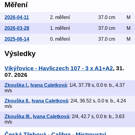
Měření
2026-04-11
2. měření
37.0 cm
M
2026-03-28
1. měření
37.0 cm
M
2025-06-14
0. měření
37.0 cm
M
Výsledky
Vikýřovice - Havliczech 107 - 3 x A1+A2
, 31.
07. 2026
Zkouška I.
,
Ivana Caletková
: 1/4, 37.78 s, 0.0 tr. b., 4.37
m/s
Zkouška II.
,
Ivana Caletková
: 2/4, 36.52 s, 0.0 tr. b., 4.24
m/s
Zkouška III.
,
Ivana Caletková
: 2/4, 42.7 s, 0.0 tr. b., 3.63
m/s
Česká Třebová - Calibra - Mistrovství