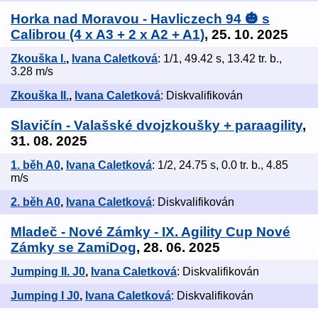
Horka nad Moravou - Havliczech 94 🎃 s
Calibrou (4 x A3 + 2 x A2 + A1)
, 25. 10. 2025
Zkouška I.
,
Ivana Caletková
: 1/1, 49.42 s, 13.42 tr. b.,
3.28 m/s
Zkouška II.
,
Ivana Caletková
: Diskvalifikován
Slavičín - Valašské dvojzkoušky + paraagility
,
31. 08. 2025
1. běh A0
,
Ivana Caletková
: 1/2, 24.75 s, 0.0 tr. b., 4.85
m/s
2. běh A0
,
Ivana Caletková
: Diskvalifikován
Mladeč - Nové Zámky - IX. Agility Cup Nové
Zámky se ZamiDog
, 28. 06. 2025
Jumping II. J0
,
Ivana Caletková
: Diskvalifikován
Jumping I J0
,
Ivana Caletková
: Diskvalifikován