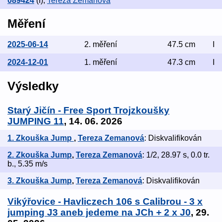
089424
(I)
,
Tereza Zemanová
Měření
2025-06-14
2. měření
47.5 cm
I
2024-12-01
1. měření
47.3 cm
I
Výsledky
Starý Jičín - Free Sport Trojzkoušky
JUMPING 11
, 14. 06. 2026
1. Zkouška Jump
,
Tereza Zemanová
: Diskvalifikován
2. Zkouška Jump
,
Tereza Zemanová
: 1/2, 28.97 s, 0.0 tr.
b., 5.35 m/s
3. Zkouška Jump
,
Tereza Zemanová
: Diskvalifikován
Vikýřovice - Havliczech 106 s Calibrou - 3 x
jumping J3 aneb jedeme na JCh + 2 x J0
, 29.