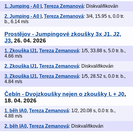
1. Jumping - A0 I
,
Tereza Zemanová
: Diskvalifikován
2. Jumping - A0 I
,
Tereza Zemanová
: 3/4, 15.95 s, 0.0 tr.
b., 6.14 m/s
Prostějov - Jumpingové zkoušky 3x J1, J2,
J3
, 26. 04. 2026
1. Zkouška IJ1
,
Tereza Zemanová
: 1/5, 33.88 s, 5.0 tr. b.,
4.66 m/s
2. Zkouška IJ1
,
Tereza Zemanová
: Diskvalifikován
3. Zkouška IJ1
,
Tereza Zemanová
: 1/5, 28.52 s, 0.0 tr. b.,
4.84 m/s
Čebín - Dvojzkoušky nejen o zkoušky I. + J0
,
18. 04. 2026
1. běh IA0
,
Tereza Zemanová
: 1/2, 20.08 s, 0.0 tr. b.,
4.88 m/s
2. běh IA0
,
Tereza Zemanová
: Diskvalifikován