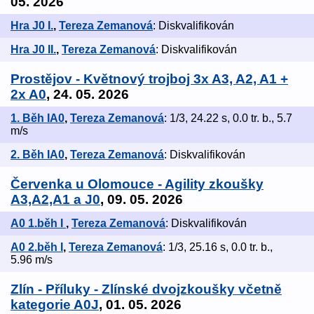
05. 2026
Hra J0 I.
,
Tereza Zemanová
: Diskvalifikován
Hra J0 II.
,
Tereza Zemanová
: Diskvalifikován
Prostějov - Květnový trojboj 3x A3, A2, A1 +
2x A0
, 24. 05. 2026
1. Běh IA0
,
Tereza Zemanová
: 1/3, 24.22 s, 0.0 tr. b., 5.7
m/s
2. Běh IA0
,
Tereza Zemanová
: Diskvalifikován
Červenka u Olomouce - Agility zkoušky
A3,A2,A1 a J0
, 09. 05. 2026
A0 1.běh I
,
Tereza Zemanová
: Diskvalifikován
A0 2.běh I
,
Tereza Zemanová
: 1/3, 25.16 s, 0.0 tr. b.,
5.96 m/s
Zlín - Příluky - Zlínské dvojzkoušky včetně
kategorie A0J
, 01. 05. 2026