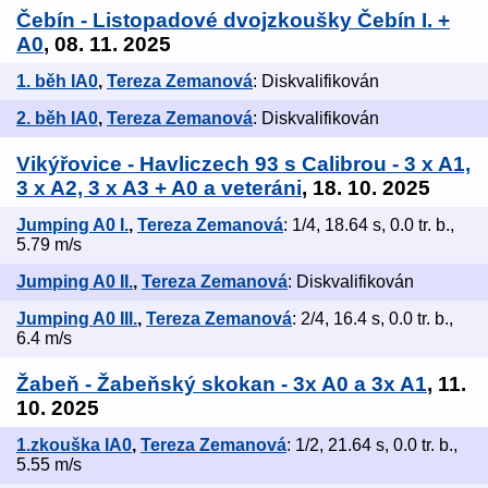
Čebín - Listopadové dvojzkoušky Čebín I. +
A0
, 08. 11. 2025
1. běh IA0
,
Tereza Zemanová
: Diskvalifikován
2. běh IA0
,
Tereza Zemanová
: Diskvalifikován
Vikýřovice - Havliczech 93 s Calibrou - 3 x A1,
3 x A2, 3 x A3 + A0 a veteráni
, 18. 10. 2025
Jumping A0 I.
,
Tereza Zemanová
: 1/4, 18.64 s, 0.0 tr. b.,
5.79 m/s
Jumping A0 II.
,
Tereza Zemanová
: Diskvalifikován
Jumping A0 III.
,
Tereza Zemanová
: 2/4, 16.4 s, 0.0 tr. b.,
6.4 m/s
Žabeň - Žabeňský skokan - 3x A0 a 3x A1
, 11.
10. 2025
1.zkouška IA0
,
Tereza Zemanová
: 1/2, 21.64 s, 0.0 tr. b.,
5.55 m/s