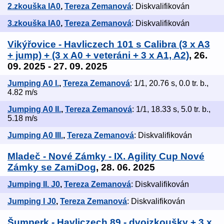
2.zkouška IA0
,
Tereza Zemanová
: Diskvalifikován
3.zkouška IA0
,
Tereza Zemanová
: Diskvalifikován
Vikýřovice - Havliczech 101 s Calibra (3 x A3
+ jump) + (3 x A0 + veteráni + 3 x A1, A2)
, 26.
09. 2025 - 27. 09. 2025
Jumping A0 I.
,
Tereza Zemanová
: 1/1, 20.76 s, 0.0 tr. b.,
4.82 m/s
Jumping A0 II.
,
Tereza Zemanová
: 1/1, 18.33 s, 5.0 tr. b.,
5.18 m/s
Jumping A0 III.
,
Tereza Zemanová
: Diskvalifikován
Mladeč - Nové Zámky - IX. Agility Cup Nové
Zámky se ZamiDog
, 28. 06. 2025
Jumping II. J0
,
Tereza Zemanová
: Diskvalifikován
Jumping I J0
,
Tereza Zemanová
: Diskvalifikován
Šumperk - Havliczech 89 - dvojzkoušky + 3 x