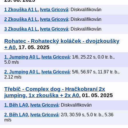
1 Zkouška A1 L
,
Iveta Gricová
: Diskvalifikován
2 Zkouška A1 L
,
Iveta Gricová
: Diskvalifikován
3 Zkouška A1 L
,
Iveta Gricová
: Diskvalifikován
Rohatec - Rohatecký koláček - dvojzkoušky
+ A0
, 17. 05. 2025
1. Jumping A0 L
,
Iveta Gricová
: 1/6, 25.22 s, 0.0 tr. b.,
5.0 m/s
2. Jumping A0 L
,
Iveta Gricová
: 5/6, 56.97 s, 11.97 tr. b.,
2.12 m/s
Třebíč - Complex dog - Hračkobraní 2x
jumping, 1x zkouška + 2x A0
, 01. 05. 2025
1. Běh LA0
,
Iveta Gricová
: Diskvalifikován
2. Běh LA0
,
Iveta Gricová
: 2/3, 30.59 s, 5.0 tr. b., 5.36
m/s