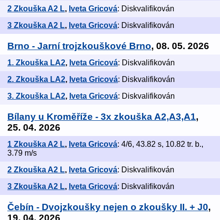
2 Zkouška A2 L
,
Iveta Gricová
: Diskvalifikován
3 Zkouška A2 L
,
Iveta Gricová
: Diskvalifikován
Brno - Jarní trojzkouškové Brno
, 08. 05. 2026
1. Zkouška LA2
,
Iveta Gricová
: Diskvalifikován
2. Zkouška LA2
,
Iveta Gricová
: Diskvalifikován
3. Zkouška LA2
,
Iveta Gricová
: Diskvalifikován
Bílany u Kroměříže - 3x zkouška A2,A3,A1
,
25. 04. 2026
1 Zkouška A2 L
,
Iveta Gricová
: 4/6, 43.82 s, 10.82 tr. b.,
3.79 m/s
2 Zkouška A2 L
,
Iveta Gricová
: Diskvalifikován
3 Zkouška A2 L
,
Iveta Gricová
: Diskvalifikován
Čebín - Dvojzkoušky nejen o zkoušky II. + J0
,
19. 04. 2026