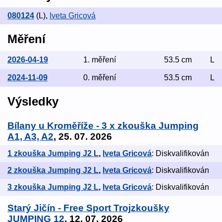
080124
(L)
,
Iveta Gricová
Měření
2026-04-19
1. měření
53.5 cm
L
2024-11-09
0. měření
53.5 cm
L
Výsledky
Bílany u Kroměříže - 3 x zkouška Jumping
A1, A3, A2
, 25. 07. 2026
1 zkouška Jumping J2 L
,
Iveta Gricová
: Diskvalifikován
2 zkouška Jumping J2 L
,
Iveta Gricová
: Diskvalifikován
3 zkouška Jumping J2 L
,
Iveta Gricová
: Diskvalifikován
Starý Jičín - Free Sport Trojzkoušky
JUMPING 12
, 12. 07. 2026