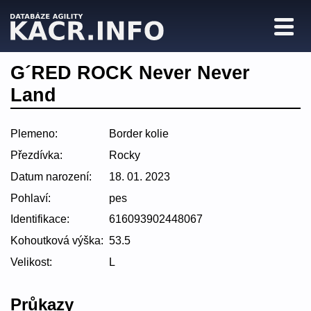
G´RED ROCK Never Never
Land
Plemeno:
Border kolie
Přezdívka:
Rocky
Datum narození:
18. 01. 2023
Pohlaví:
pes
Identifikace:
616093902448067
Kohoutková výška:
53.5
Velikost:
L
Průkazy