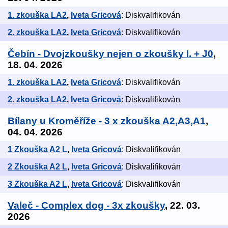
1. zkouška LA2
,
Iveta Gricová
: Diskvalifikován
2. zkouška LA2
,
Iveta Gricová
: Diskvalifikován
Čebín - Dvojzkoušky nejen o zkoušky I. + J0
,
18. 04. 2026
1. zkouška LA2
,
Iveta Gricová
: Diskvalifikován
2. zkouška LA2
,
Iveta Gricová
: Diskvalifikován
Bílany u Kroměříže - 3 x zkouška A2,A3,A1
,
04. 04. 2026
1 Zkouška A2 L
,
Iveta Gricová
: Diskvalifikován
2 Zkouška A2 L
,
Iveta Gricová
: Diskvalifikován
3 Zkouška A2 L
,
Iveta Gricová
: Diskvalifikován
Valeč - Complex dog - 3x zkoušky
, 22. 03.
2026