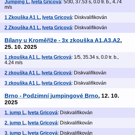
Jumping L
,
Iveta Gricová
: 5/30, 37.53 s, 0.0 tr. b., 4.74
m/s
1 Zkouška A1 L
,
Iveta Gricová
: Diskvalifikován
2 Zkouška A1 L
,
Iveta Gricová
: Diskvalifikován
Bílany u Kroměříže - 3x zkouška A1,A3,A2
,
25. 10. 2025
1 zkouška A1 L
,
Iveta Gricová
: 1/5, 35.34 s, 0.0 tr. b.,
4.24 m/s
2 zkouška A1 L
,
Iveta Gricová
: Diskvalifikován
3 zkouška A1 L
,
Iveta Gricová
: Diskvalifikován
Brno - Podzimní jumpingové Brno
, 12. 10.
2025
1. jump L
,
Iveta Gricová
: Diskvalifikován
2. jump L
,
Iveta Gricová
: Diskvalifikován
3. jump L
,
Iveta Gricová
: Diskvalifikován