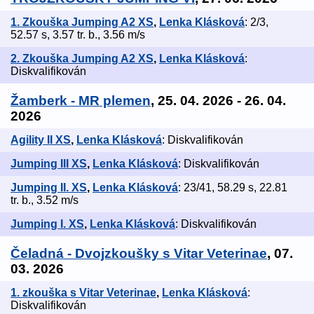
1. Zkouška Jumping A2 XS
,
Lenka Klásková
: 2/3,
52.57 s, 3.57 tr. b., 3.56 m/s
2. Zkouška Jumping A2 XS
,
Lenka Klásková
:
Diskvalifikován
Žamberk - MR plemen
, 25. 04. 2026 - 26. 04.
2026
Agility II XS
,
Lenka Klásková
: Diskvalifikován
Jumping III XS
,
Lenka Klásková
: Diskvalifikován
Jumping II. XS
,
Lenka Klásková
: 23/41, 58.29 s, 22.81
tr. b., 3.52 m/s
Jumping I. XS
,
Lenka Klásková
: Diskvalifikován
Čeladná - Dvojzkoušky s Vitar Veterinae
, 07.
03. 2026
1. zkouška s Vitar Veterinae
,
Lenka Klásková
:
Diskvalifikován