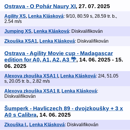
Ostrava - O Pohár Naury XI
, 27. 07. 2025
Agility XS
,
Lenka Klásková
: 9/10, 80.59 s, 28.59 tr. b.,
2.54 m/s
Jumping XS
,
Lenka Klásková
: Diskvalifikován
Zkouška XSA1
,
Lenka Klásková
: Diskvalifikován
Ostrava - Agility Movie cup - Madagascar
edition for A0, A1, A2, A3 🌴
, 14. 06. 2025 - 15.
06. 2025
Alexova zkouška XSA1 I
,
Lenka Klásková
: 2/4, 51.05
s, 20.05 tr. b., 2.82 m/s
Alexova zkouška XSA1 II
,
Lenka Klásková
:
Diskvalifikován
Šumperk - Havliczech 89 - dvojzkoušky + 3 x
A0 s Calibra
, 14. 06. 2025
Zkouška I.
,
Lenka Klásková
: Diskvalifikován