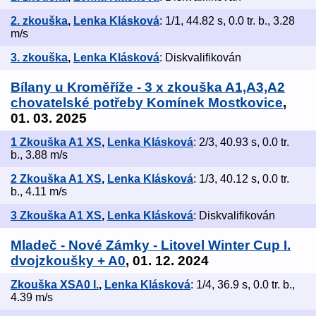
2. zkouška
,
Lenka Klásková
: 1/1, 44.82 s, 0.0 tr. b., 3.28
m/s
3. zkouška
,
Lenka Klásková
: Diskvalifikován
Bílany u Kroměříže - 3 x zkouška A1,A3,A2
chovatelské potřeby Komínek Mostkovice
,
01. 03. 2025
1 Zkouška A1 XS
,
Lenka Klásková
: 2/3, 40.93 s, 0.0 tr.
b., 3.88 m/s
2 Zkouška A1 XS
,
Lenka Klásková
: 1/3, 40.12 s, 0.0 tr.
b., 4.11 m/s
3 Zkouška A1 XS
,
Lenka Klásková
: Diskvalifikován
Mladeč - Nové Zámky - Litovel Winter Cup I.
dvojzkoušky + A0
, 01. 12. 2024
Zkouška XSA0 I.
,
Lenka Klásková
: 1/4, 36.9 s, 0.0 tr. b.,
4.39 m/s