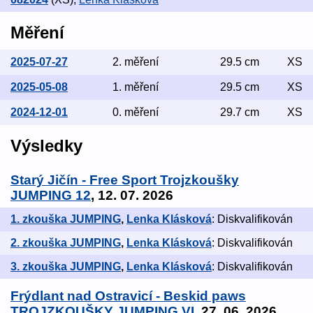
Měření
2025-07-27
2. měření
29.5 cm
XS
2025-05-08
1. měření
29.5 cm
XS
2024-12-01
0. měření
29.7 cm
XS
Výsledky
Starý Jičín - Free Sport Trojzkoušky
JUMPING 12
, 12. 07. 2026
1. zkouška JUMPING
,
Lenka Klásková
: Diskvalifikován
2. zkouška JUMPING
,
Lenka Klásková
: Diskvalifikován
3. zkouška JUMPING
,
Lenka Klásková
: Diskvalifikován
Frýdlant nad Ostravicí - Beskid paws
TROJZKOUŠKY JUMPING VI
, 27. 06. 2026