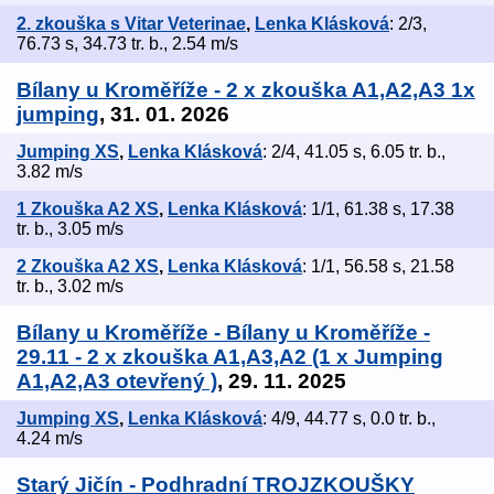
2. zkouška s Vitar Veterinae
,
Lenka Klásková
: 2/3,
76.73 s, 34.73 tr. b., 2.54 m/s
Bílany u Kroměříže - 2 x zkouška A1,A2,A3 1x
jumping
, 31. 01. 2026
Jumping XS
,
Lenka Klásková
: 2/4, 41.05 s, 6.05 tr. b.,
3.82 m/s
1 Zkouška A2 XS
,
Lenka Klásková
: 1/1, 61.38 s, 17.38
tr. b., 3.05 m/s
2 Zkouška A2 XS
,
Lenka Klásková
: 1/1, 56.58 s, 21.58
tr. b., 3.02 m/s
Bílany u Kroměříže - Bílany u Kroměříže -
29.11 - 2 x zkouška A1,A3,A2 (1 x Jumping
A1,A2,A3 otevřený )
, 29. 11. 2025
Jumping XS
,
Lenka Klásková
: 4/9, 44.77 s, 0.0 tr. b.,
4.24 m/s
Starý Jičín - Podhradní TROJZKOUŠKY