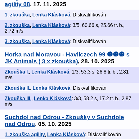
agility 08
, 17. 11. 2025
1. zkouška
,
Lenka Klásková
: Diskvalifikován
2. zkouška
,
Lenka Klásková
: 3/5, 60.66 s, 25.66 tr. b.,
2.72 m/s
3. zkouška
,
Lenka Klásková
: Diskvalifikován
Horka nad Moravou - Havliczech 99 🎃🎃🎃 s
JK Animals ( 3 x zkouška)
, 28. 10. 2025
Zkouška I.
,
Lenka Klásková
: 1/3, 53.3 s, 26.8 tr. b., 2.81
m/s
Zkouška II.
,
Lenka Klásková
: Diskvalifikován
Zkouška III.
,
Lenka Klásková
: 3/3, 58.2 s, 17.2 tr. b., 2.87
m/s
Suchdol nad Odrou - Zkoušky v Suchdole
nad Odrou
, 05. 10. 2025
1. zkouška agility
,
Lenka Klásková
: Diskvalifikován