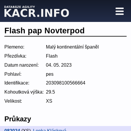
Flash pap Novterpod
Plemeno:
Malý kontinentální španěl
Přezdívka:
Flash
Datum narození:
04. 05. 2023
Pohlaví:
pes
Identifikace:
203098100566664
Kohoutková výška:
29.5
Velikost:
XS
Průkazy
082024
(XS)
,
Lenka Klásková