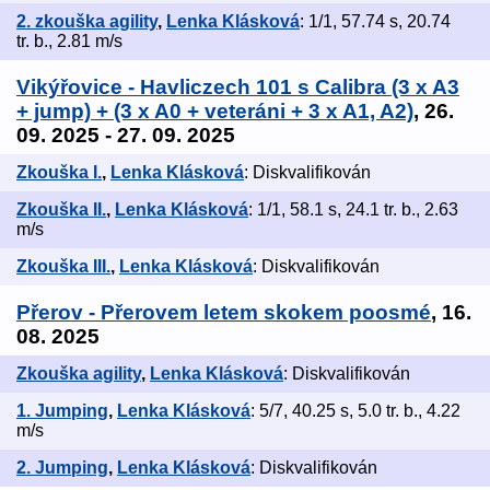
2. zkouška agility
,
Lenka Klásková
: 1/1, 57.74 s, 20.74
tr. b., 2.81 m/s
Vikýřovice - Havliczech 101 s Calibra (3 x A3
+ jump) + (3 x A0 + veteráni + 3 x A1, A2)
, 26.
09. 2025 - 27. 09. 2025
Zkouška I.
,
Lenka Klásková
: Diskvalifikován
Zkouška II.
,
Lenka Klásková
: 1/1, 58.1 s, 24.1 tr. b., 2.63
m/s
Zkouška III.
,
Lenka Klásková
: Diskvalifikován
Přerov - Přerovem letem skokem poosmé
, 16.
08. 2025
Zkouška agility
,
Lenka Klásková
: Diskvalifikován
1. Jumping
,
Lenka Klásková
: 5/7, 40.25 s, 5.0 tr. b., 4.22
m/s
2. Jumping
,
Lenka Klásková
: Diskvalifikován