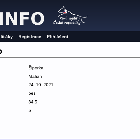
iliťáky
Registrace
Přihlášení
o
Šiperka
Mafián
24. 10. 2021
pes
34.5
S