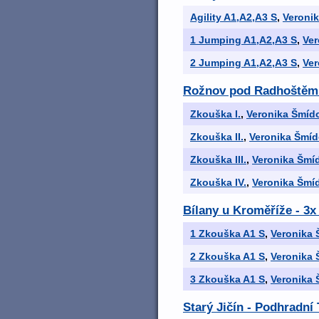
Agility A1,A2,A3 S
,
Veroni
1 Jumping A1,A2,A3 S
,
Ver
2 Jumping A1,A2,A3 S
,
Ver
Rožnov pod Radhoštěm 
Zkouška I.
,
Veronika Šmíd
Zkouška II.
,
Veronika Šmí
Zkouška III.
,
Veronika Šmí
Zkouška IV.
,
Veronika Šmí
Bílany u Kroměříže - 3
1 Zkouška A1 S
,
Veronika
2 Zkouška A1 S
,
Veronika
3 Zkouška A1 S
,
Veronika
Starý Jičín - Podhradn