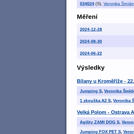
034024
(S)
,
Veronika Šmído
Měření
2024-12-28
2024-08-30
2024-06-22
Výsledky
Bílany u Kroměříže - 22
Jumping S
,
Veronika Šmíd
1 zkouška A2 S
,
Veronika 
Velká Polom - Ostrava A
Agility ZAMI DOG S
,
Veron
Jumping FOX PET S
,
Vero