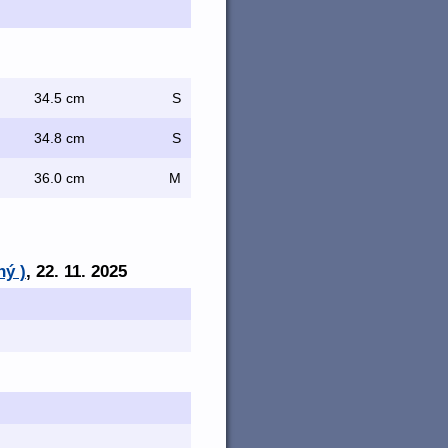
34.5 cm
S
34.8 cm
S
36.0 cm
M
ný )
, 22. 11. 2025