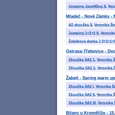
Jumping Jane4Dog S
,
Ver
Mladeč - Nové Zámky - 
A2 zkouška S
,
Veronika Š
Jumping 1+2+3 S
,
Veronik
Žabákova depka J 3+2+1+
Ostrava-Třebovice - Dv
Zkouška SA2 1
,
Veronika 
ZKouška SA2 2
,
Veronika 
Žabeň - Spring warm up
Zkouška SA2 I
,
Veronika 
Zkouška SA2 II
,
Veronika 
Zkouška SA2 III
,
Veronika
Bílany u Kroměříže - 15