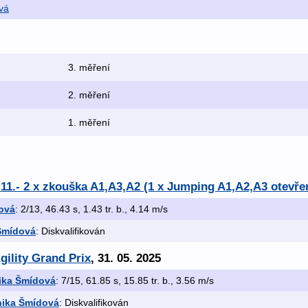
vá
3. měření
2. měření
1. měření
.11.- 2 x zkouška A1,A3,A2 (1 x Jumping A1,A2,A3 otevře
ová
: 2/13, 46.43 s, 1.43 tr. b., 4.14 m/s
Šmídová
: Diskvalifikován
gility Grand Prix
, 31. 05. 2025
ika Šmídová
: 7/15, 61.85 s, 15.85 tr. b., 3.56 m/s
nika Šmídová
: Diskvalifikován