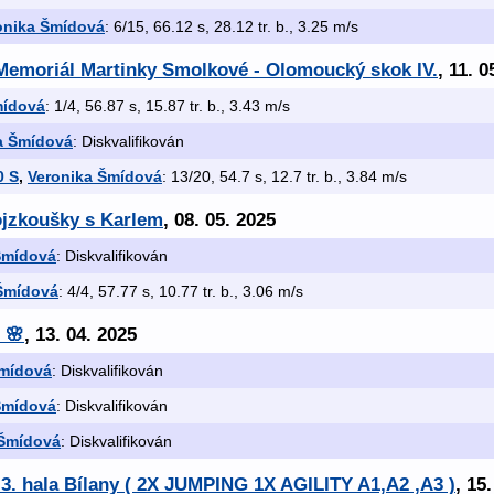
onika Šmídová
: 6/15, 66.12 s, 28.12 tr. b., 3.25 m/s
Memoriál Martinky Smolkové - Olomoucký skok IV.
, 11. 0
mídová
: 1/4, 56.87 s, 15.87 tr. b., 3.43 m/s
a Šmídová
: Diskvalifikován
0 S
,
Veronika Šmídová
: 13/20, 54.7 s, 12.7 tr. b., 3.84 m/s
ojzkoušky s Karlem
, 08. 05. 2025
Šmídová
: Diskvalifikován
Šmídová
: 4/4, 57.77 s, 10.77 tr. b., 3.06 m/s
 🌸
, 13. 04. 2025
Šmídová
: Diskvalifikován
Šmídová
: Diskvalifikován
 Šmídová
: Diskvalifikován
.3. hala Bílany ( 2X JUMPING 1X AGILITY A1,A2 ,A3 )
, 15