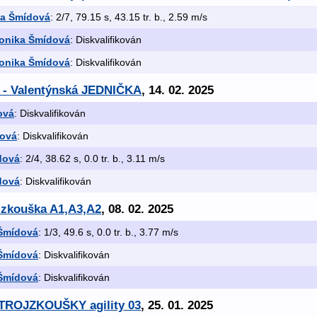
ka Šmídová
: 2/7, 79.15 s, 43.15 tr. b., 2.59 m/s
onika Šmídová
: Diskvalifikován
onika Šmídová
: Diskvalifikován
- Valentýnská JEDNIČKA
, 14. 02. 2025
ová
: Diskvalifikován
dová
: Diskvalifikován
dová
: 2/4, 38.62 s, 0.0 tr. b., 3.11 m/s
dová
: Diskvalifikován
x zkouška A1,A3,A2
, 08. 02. 2025
 Šmídová
: 1/3, 49.6 s, 0.0 tr. b., 3.77 m/s
 Šmídová
: Diskvalifikován
 Šmídová
: Diskvalifikován
í TROJZKOUŠKY agility 03
, 25. 01. 2025