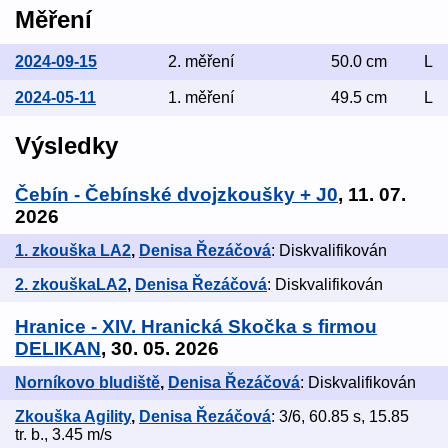
Měření
2024-09-15
2. měření
50.0 cm
L
2024-05-11
1. měření
49.5 cm
L
Výsledky
Čebín - Čebínské dvojzkoušky + J0
, 11. 07.
2026
1. zkouška LA2
,
Denisa Řezáčová
: Diskvalifikován
2. zkouškaLA2
,
Denisa Řezáčová
: Diskvalifikován
Hranice - XIV. Hranická Skočka s firmou
DELIKAN
, 30. 05. 2026
Norníkovo bludiště
,
Denisa Řezáčová
: Diskvalifikován
Zkouška Agility
,
Denisa Řezáčová
: 3/6, 60.85 s, 15.85
tr. b., 3.45 m/s