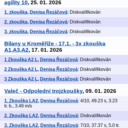
agility 10
, 25. 01. 2026
1. zkouška
,
Denisa Řezáčová
: Diskvalifikován
2. zkouška
,
Denisa Řezáčová
: Diskvalifikován
3. zkouška
,
Denisa Řezáčová
: Diskvalifikován
Bílany u Kroměříže - 17.1. - 3x zkouška
A1,A3,A2
, 17. 01. 2026
1 Zkouška A2 L
,
Denisa Řezáčová
: Diskvalifikován
2 Zkouška A2 L
,
Denisa Řezáčová
: Diskvalifikován
3 Zkouška A2 L
,
Denisa Řezáčová
: Diskvalifikován
Valeč - Odpolední trojzkoušky
, 09. 01. 2026
1. Zkouška LA2
,
Denisa Řezáčová
: 4/10, 49.23 s, 3.23
tr. b., 3.49 m/s
2. Zkouška LA2
,
Denisa Řezáčová
: Diskvalifikován
3. Zkouška LA2
,
Denisa Řezáčová
: 7/10, 37.37 s, 5.0 tr.