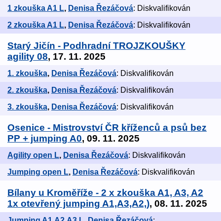
1 zkouška A1 L
,
Denisa Řezáčová
: Diskvalifikován
2 zkouška A1 L
,
Denisa Řezáčová
: Diskvalifikován
Starý Jičín - Podhradní TROJZKOUŠKY
agility 08
, 17. 11. 2025
1. zkouška
,
Denisa Řezáčová
: Diskvalifikován
2. zkouška
,
Denisa Řezáčová
: Diskvalifikován
3. zkouška
,
Denisa Řezáčová
: Diskvalifikován
Osenice - Mistrovství ČR kříženců a psů bez
PP + jumping A0
, 09. 11. 2025
Agility open L
,
Denisa Řezáčová
: Diskvalifikován
Jumping open L
,
Denisa Řezáčová
: Diskvalifikován
Bílany u Kroměříže - 2 x zkouška A1, A3, A2
1x otevřený jumping A1,A3,A2,)
, 08. 11. 2025
Jumping A1,A2,A3 L
,
Denisa Řezáčová
: