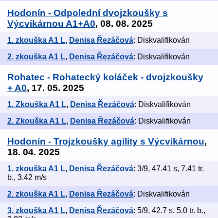
Hodonín - Odpolední dvojzkoušky s
Výcvikárnou A1+A0
, 08. 08. 2025
1. zkouška A1 L
,
Denisa Řezáčová
: Diskvalifikován
2. zkouška A1 L
,
Denisa Řezáčová
: Diskvalifikován
Rohatec - Rohatecký koláček - dvojzkoušky
+ A0
, 17. 05. 2025
1. Zkouška A1 L
,
Denisa Řezáčová
: Diskvalifikován
2. Zkouška A1 L
,
Denisa Řezáčová
: Diskvalifikován
Hodonín - Trojzkoušky agility s Výcvikárnou
,
18. 04. 2025
1. zkouška A1 L
,
Denisa Řezáčová
: 3/9, 47.41 s, 7.41 tr.
b., 3.42 m/s
2. zkouška A1 L
,
Denisa Řezáčová
: Diskvalifikován
3. zkouška A1 L
,
Denisa Řezáčová
: 5/9, 42.7 s, 5.0 tr. b.,