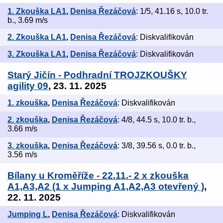
1. Zkouška LA1
,
Denisa Řezáčová
: 1/5, 41.16 s, 10.0 tr.
b., 3.69 m/s
2. Zkouška LA1
,
Denisa Řezáčová
: Diskvalifikován
3. Zkouška LA1
,
Denisa Řezáčová
: Diskvalifikován
Starý Jičín - Podhradní TROJZKOUŠKY
agility 09
, 23. 11. 2025
1. zkouška
,
Denisa Řezáčová
: Diskvalifikován
2. zkouška
,
Denisa Řezáčová
: 4/8, 44.5 s, 10.0 tr. b.,
3.66 m/s
3. zkouška
,
Denisa Řezáčová
: 3/8, 39.56 s, 0.0 tr. b.,
3.56 m/s
Bílany u Kroměříže - 22.11.- 2 x zkouška
A1,A3,A2 (1 x Jumping A1,A2,A3 otevřený )
,
22. 11. 2025
Jumping L
,
Denisa Řezáčová
: Diskvalifikován