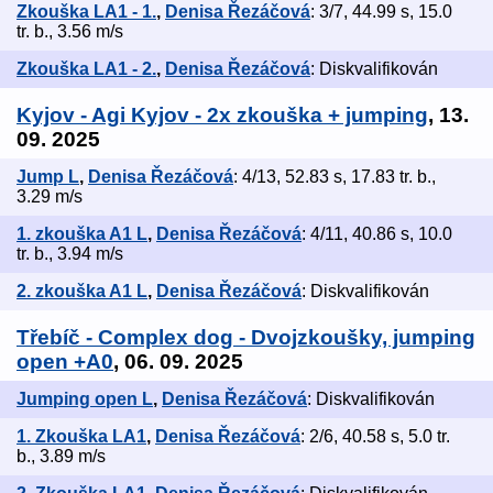
Zkouška LA1 - 1.
,
Denisa Řezáčová
: 3/7, 44.99 s, 15.0
tr. b., 3.56 m/s
Zkouška LA1 - 2.
,
Denisa Řezáčová
: Diskvalifikován
Kyjov - Agi Kyjov - 2x zkouška + jumping
, 13.
09. 2025
Jump L
,
Denisa Řezáčová
: 4/13, 52.83 s, 17.83 tr. b.,
3.29 m/s
1. zkouška A1 L
,
Denisa Řezáčová
: 4/11, 40.86 s, 10.0
tr. b., 3.94 m/s
2. zkouška A1 L
,
Denisa Řezáčová
: Diskvalifikován
Třebíč - Complex dog - Dvojzkoušky, jumping
open +A0
, 06. 09. 2025
Jumping open L
,
Denisa Řezáčová
: Diskvalifikován
1. Zkouška LA1
,
Denisa Řezáčová
: 2/6, 40.58 s, 5.0 tr.
b., 3.89 m/s