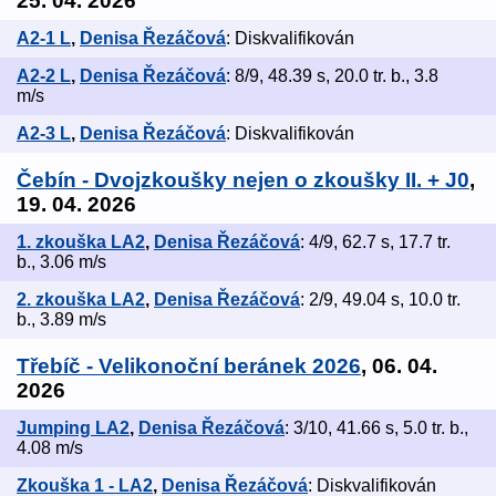
25. 04. 2026
A2-1 L
,
Denisa Řezáčová
: Diskvalifikován
A2-2 L
,
Denisa Řezáčová
: 8/9, 48.39 s, 20.0 tr. b., 3.8
m/s
A2-3 L
,
Denisa Řezáčová
: Diskvalifikován
Čebín - Dvojzkoušky nejen o zkoušky II. + J0
,
19. 04. 2026
1. zkouška LA2
,
Denisa Řezáčová
: 4/9, 62.7 s, 17.7 tr.
b., 3.06 m/s
2. zkouška LA2
,
Denisa Řezáčová
: 2/9, 49.04 s, 10.0 tr.
b., 3.89 m/s
Třebíč - Velikonoční beránek 2026
, 06. 04.
2026
Jumping LA2
,
Denisa Řezáčová
: 3/10, 41.66 s, 5.0 tr. b.,
4.08 m/s
Zkouška 1 - LA2
,
Denisa Řezáčová
: Diskvalifikován