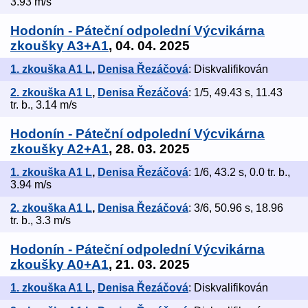
3.93 m/s
Hodonín - Páteční odpolední Výcvikárna
zkoušky A3+A1
, 04. 04. 2025
1. zkouška A1 L
,
Denisa Řezáčová
: Diskvalifikován
2. zkouška A1 L
,
Denisa Řezáčová
: 1/5, 49.43 s, 11.43
tr. b., 3.14 m/s
Hodonín - Páteční odpolední Výcvikárna
zkoušky A2+A1
, 28. 03. 2025
1. zkouška A1 L
,
Denisa Řezáčová
: 1/6, 43.2 s, 0.0 tr. b.,
3.94 m/s
2. zkouška A1 L
,
Denisa Řezáčová
: 3/6, 50.96 s, 18.96
tr. b., 3.3 m/s
Hodonín - Páteční odpolední Výcvikárna
zkoušky A0+A1
, 21. 03. 2025
1. zkouška A1 L
,
Denisa Řezáčová
: Diskvalifikován