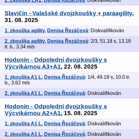
2. Zkouška LA1
,
Denisa Řezáčová
: Diskvalifikován
Slavičín - Valašské dvojzkoušky + paraagility
,
31. 08. 2025
1. zkouška agility
,
Denisa Řezáčová
: Diskvalifikován
2. zkouška agility
,
Denisa Řezáčová
: 2/3, 51.18 s, 13.18
tr. b., 3.34 m/s
Hodonín - Odpolední dvojzkoušky s
Výcvikárnou A3+A1
, 22. 08. 2025
1. zkouška A1 L
,
Denisa Řezáčová
: 1/4, 49.19 s, 10.0 tr.
b., 3.62 m/s
2. zkouška A1 L
,
Denisa Řezáčová
: Diskvalifikován
Hodonín - Odpolední dvojzkoušky s
Výcvikárnou A2+A1
, 15. 08. 2025
1. zkouška A1 L
,
Denisa Řezáčová
: Diskvalifikován
2. zkouška A1 L
,
Denisa Řezáčová
: Diskvalifikován