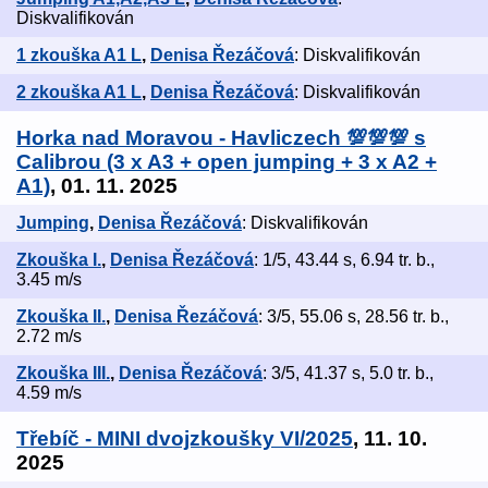
Diskvalifikován
1 zkouška A1 L
,
Denisa Řezáčová
: Diskvalifikován
2 zkouška A1 L
,
Denisa Řezáčová
: Diskvalifikován
Horka nad Moravou - Havliczech 💯💯💯 s
Calibrou (3 x A3 + open jumping + 3 x A2 +
A1)
, 01. 11. 2025
Jumping
,
Denisa Řezáčová
: Diskvalifikován
Zkouška I.
,
Denisa Řezáčová
: 1/5, 43.44 s, 6.94 tr. b.,
3.45 m/s
Zkouška II.
,
Denisa Řezáčová
: 3/5, 55.06 s, 28.56 tr. b.,
2.72 m/s
Zkouška III.
,
Denisa Řezáčová
: 3/5, 41.37 s, 5.0 tr. b.,
4.59 m/s
Třebíč - MINI dvojzkoušky VI/2025
, 11. 10.
2025