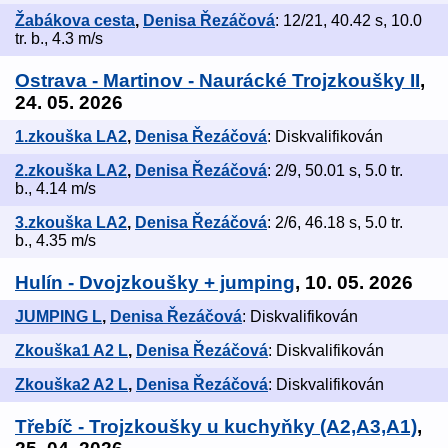
Žabákova cesta
,
Denisa Řezáčová
: 12/21, 40.42 s, 10.0
tr. b., 4.3 m/s
Ostrava - Martinov - Naurácké Trojzkoušky II
,
24. 05. 2026
1.zkouška LA2
,
Denisa Řezáčová
: Diskvalifikován
2.zkouška LA2
,
Denisa Řezáčová
: 2/9, 50.01 s, 5.0 tr.
b., 4.14 m/s
3.zkouška LA2
,
Denisa Řezáčová
: 2/6, 46.18 s, 5.0 tr.
b., 4.35 m/s
Hulín - Dvojzkoušky + jumping
, 10. 05. 2026
JUMPING L
,
Denisa Řezáčová
: Diskvalifikován
Zkouška1 A2 L
,
Denisa Řezáčová
: Diskvalifikován
Zkouška2 A2 L
,
Denisa Řezáčová
: Diskvalifikován
Třebíč - Trojzkoušky u kuchyňky (A2,A3,A1)
,