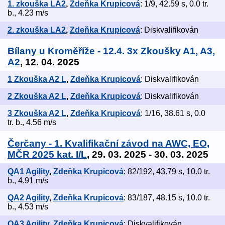
1. zkouška LA2
,
Zdeňka Krupicová
: 1/9, 42.59 s, 0.0 tr.
b., 4.23 m/s
2. zkouška LA2
,
Zdeňka Krupicová
: Diskvalifikován
Bílany u Kroměříže - 12.4. 3x Zkoušky A1, A3,
A2
, 12. 04. 2025
1 Zkouška A2 L
,
Zdeňka Krupicová
: Diskvalifikován
2 Zkouška A2 L
,
Zdeňka Krupicová
: Diskvalifikován
3 Zkouška A2 L
,
Zdeňka Krupicová
: 1/16, 38.61 s, 0.0
tr. b., 4.56 m/s
Čerčany - 1. Kvalifikační závod na AWC, EO,
MČR 2025 kat. I/L
, 29. 03. 2025 - 30. 03. 2025
QA1 Agility
,
Zdeňka Krupicová
: 82/192, 43.79 s, 10.0 tr.
b., 4.91 m/s
QA2 Agility
,
Zdeňka Krupicová
: 83/187, 48.15 s, 10.0 tr.
b., 4.53 m/s
QA3 Agility
,
Zdeňka Krupicová
: Diskvalifikován