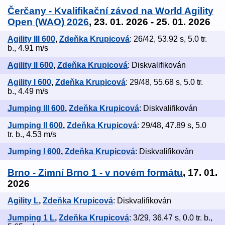
Čerčany - Kvalifikační závod na World Agility
Open (WAO) 2026
, 23. 01. 2026 - 25. 01. 2026
Agility III 600
,
Zdeňka Krupicová
: 26/42, 53.92 s, 5.0 tr.
b., 4.91 m/s
Agility II 600
,
Zdeňka Krupicová
: Diskvalifikován
Agility I 600
,
Zdeňka Krupicová
: 29/48, 55.68 s, 5.0 tr.
b., 4.49 m/s
Jumping III 600
,
Zdeňka Krupicová
: Diskvalifikován
Jumping II 600
,
Zdeňka Krupicová
: 29/48, 47.89 s, 5.0
tr. b., 4.53 m/s
Jumping I 600
,
Zdeňka Krupicová
: Diskvalifikován
Brno - Zimní Brno 1 - v novém formátu
, 17. 01.
2026
Agility L
,
Zdeňka Krupicová
: Diskvalifikován
Jumping 1 L
,
Zdeňka Krupicová
: 3/29, 36.47 s, 0.0 tr. b.,