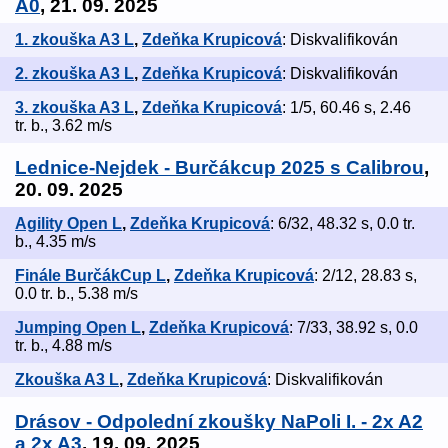
A0
, 21. 09. 2025
1. zkouška A3 L
,
Zdeňka Krupicová
: Diskvalifikován
2. zkouška A3 L
,
Zdeňka Krupicová
: Diskvalifikován
3. zkouška A3 L
,
Zdeňka Krupicová
: 1/5, 60.46 s, 2.46
tr. b., 3.62 m/s
Lednice-Nejdek - Burčákcup 2025 s Calibrou
,
20. 09. 2025
Agility Open L
,
Zdeňka Krupicová
: 6/32, 48.32 s, 0.0 tr.
b., 4.35 m/s
Finále BurčákCup L
,
Zdeňka Krupicová
: 2/12, 28.83 s,
0.0 tr. b., 5.38 m/s
Jumping Open L
,
Zdeňka Krupicová
: 7/33, 38.92 s, 0.0
tr. b., 4.88 m/s
Zkouška A3 L
,
Zdeňka Krupicová
: Diskvalifikován
Drásov - Odpolední zkoušky NaPoli I. - 2x A2
a 2x A3
, 19. 09. 2025