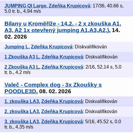
JUMPING QI Large
,
Zdeňka Krupicová
: 17/36, 40.66 s,
5.0 tr. b., 4.94 m/s
Bílany u Kroměříže - 14.2. - 2 x zkouška A1,
A3, A2 1x otevřený jumping A1,A3,A2,)
, 14.
02. 2026
Jumping L
,
Zdeňka Krupicová
: Diskvalifikován
1 Zkouška A3 L
,
Zdeňka Krupicová
: Diskvalifikován
2 Zkouška A3 L
,
Zdeňka Krupicová
: 2/16, 52.14 s, 5.0
tr. b., 4.2 m/s
Valeč - Complex dog - 3x Zkoušky s
POODLE3D
, 08. 02. 2026
1. zkouška LA3
,
Zdeňka Krupicová
: Diskvalifikován
2. zkouška LA3
,
Zdeňka Krupicová
: Diskvalifikován
3. zkouška LA3
,
Zdeňka Krupicová
: 5/16, 45.52 s, 0.0
tr. b., 4.35 m/s