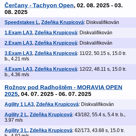
Čerčany - Tachyon Open
, 02. 08. 2025 - 03.
08. 2025
Speedstakes L
,
Zdeňka Krupicová
: Diskvalifikován
1.Exam LA3
,
Zdeňka Krupicová
: Diskvalifikován
2.Exam LA3
,
Zdeňka Krupicová
: Diskvalifikován
3.Exam LA3
,
Zdeňka Krupicová
: 11/22, 50.15 s, 15.0 tr.
b., 4.21 m/s
4.Exam LA3
,
Zdeňka Krupicová
: 12/22, 48.11 s, 15.0 tr.
b., 4.36 m/s
Rožnov pod Radhoštěm - MORAVIA OPEN
2025
, 04. 07. 2025 - 06. 07. 2025
Agility 1 LA3
,
Zdeňka Krupicová
: Diskvalifikován
Agility 2 L
,
Zdeňka Krupicová
: 43/182, 55.4 s, 5.4 tr. b.,
3.97 m/s
Agility 3 L
,
Zdeňka Krupicová
: 62/173, 43.68 s, 15.0 tr.
b., 4.92 m/s