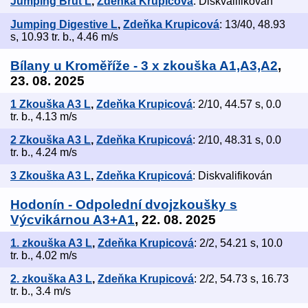
Jumping Brut L
,
Zdeňka Krupicová
: Diskvalifikován
Jumping Digestive L
,
Zdeňka Krupicová
: 13/40, 48.93
s, 10.93 tr. b., 4.46 m/s
Bílany u Kroměříže - 3 x zkouška A1,A3,A2
,
23. 08. 2025
1 Zkouška A3 L
,
Zdeňka Krupicová
: 2/10, 44.57 s, 0.0
tr. b., 4.13 m/s
2 Zkouška A3 L
,
Zdeňka Krupicová
: 2/10, 48.31 s, 0.0
tr. b., 4.24 m/s
3 Zkouška A3 L
,
Zdeňka Krupicová
: Diskvalifikován
Hodonín - Odpolední dvojzkoušky s
Výcvikárnou A3+A1
, 22. 08. 2025
1. zkouška A3 L
,
Zdeňka Krupicová
: 2/2, 54.21 s, 10.0
tr. b., 4.02 m/s
2. zkouška A3 L
,
Zdeňka Krupicová
: 2/2, 54.73 s, 16.73
tr. b., 3.4 m/s