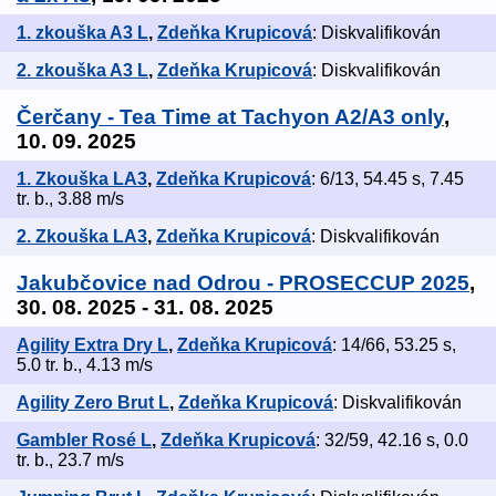
1. zkouška A3 L
,
Zdeňka Krupicová
: Diskvalifikován
2. zkouška A3 L
,
Zdeňka Krupicová
: Diskvalifikován
Čerčany - Tea Time at Tachyon A2/A3 only
,
10. 09. 2025
1. Zkouška LA3
,
Zdeňka Krupicová
: 6/13, 54.45 s, 7.45
tr. b., 3.88 m/s
2. Zkouška LA3
,
Zdeňka Krupicová
: Diskvalifikován
Jakubčovice nad Odrou - PROSECCUP 2025
,
30. 08. 2025 - 31. 08. 2025
Agility Extra Dry L
,
Zdeňka Krupicová
: 14/66, 53.25 s,
5.0 tr. b., 4.13 m/s
Agility Zero Brut L
,
Zdeňka Krupicová
: Diskvalifikován
Gambler Rosé L
,
Zdeňka Krupicová
: 32/59, 42.16 s, 0.0
tr. b., 23.7 m/s