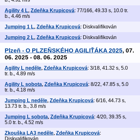
Agility 4 L
,
Zdeňka Krupicová
: 77/166, 49.33 s, 10.0 tr.
b., 4.46 m/s
Jumping 1 L
,
Zdeňka Krupicová
: Diskvalifikován
Jumping 2 L
,
Zdeňka Krupicová
: Diskvalifikován
Plzeň - O PLZEŇSKÉHO AGILIŤÁKA 2025
, 07.
06. 2025 - 08. 06. 2025
Agility L neděle
,
Zdeňka Krupicová
: 3/18, 41.32 s, 5.0
tr. b., 4.89 m/s
Agility L sobota
,
Zdeňka Krupicová
: 8/22, 47.85 s, 5.0
tr. b., 4.18 m/s
Jumping L neděle
,
Zdeňka Krupicová
: 6/16, 44.73 s,
13.73 tr. b., 3.8 m/s
Jumping L sobota
,
Zdeňka Krupicová
: 4/20, 39.35 s,
5.0 tr. b., 4.52 m/s
Zkouška LA3 neděle
,
Zdeňka Krupicová
:
Diskvalifikován