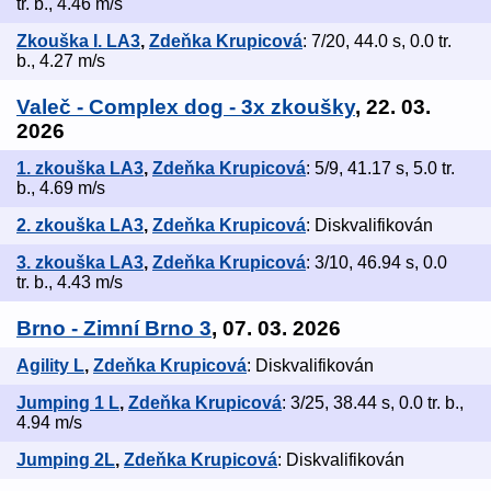
tr. b., 4.46 m/s
Zkouška I. LA3
,
Zdeňka Krupicová
: 7/20, 44.0 s, 0.0 tr.
b., 4.27 m/s
Valeč - Complex dog - 3x zkoušky
, 22. 03.
2026
1. zkouška LA3
,
Zdeňka Krupicová
: 5/9, 41.17 s, 5.0 tr.
b., 4.69 m/s
2. zkouška LA3
,
Zdeňka Krupicová
: Diskvalifikován
3. zkouška LA3
,
Zdeňka Krupicová
: 3/10, 46.94 s, 0.0
tr. b., 4.43 m/s
Brno - Zimní Brno 3
, 07. 03. 2026
Agility L
,
Zdeňka Krupicová
: Diskvalifikován
Jumping 1 L
,
Zdeňka Krupicová
: 3/25, 38.44 s, 0.0 tr. b.,
4.94 m/s
Jumping 2L
,
Zdeňka Krupicová
: Diskvalifikován