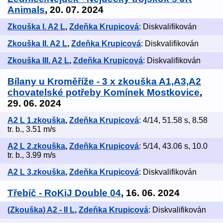
Animals
, 20. 07. 2024
Zkouška I. A2 L
,
Zdeňka Krupicová
: Diskvalifikován
Zkouška II. A2 L
,
Zdeňka Krupicová
: Diskvalifikován
Zkouška III. A2 L
,
Zdeňka Krupicová
: Diskvalifikován
Bílany u Kroměříže - 3 x zkouška A1,A3,A2
chovatelské potřeby Komínek Mostkovice
,
29. 06. 2024
A2 L 1.zkouška
,
Zdeňka Krupicová
: 4/14, 51.58 s, 8.58
tr. b., 3.51 m/s
A2 L 2.zkouška
,
Zdeňka Krupicová
: 5/14, 43.06 s, 10.0
tr. b., 3.99 m/s
A2 L 3.zkouška
,
Zdeňka Krupicová
: Diskvalifikován
Třebíč - RoKiJ Double 04
, 16. 06. 2024
(Zkouška) A2 - II L
,
Zdeňka Krupicová
: Diskvalifikován