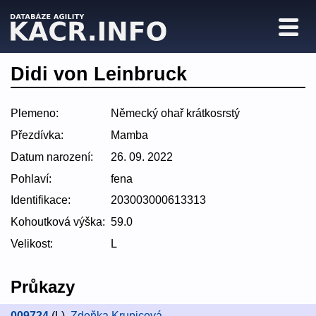
Didi von Leinbruck
Plemeno:
Německý ohař krátkosrstý
Přezdívka:
Mamba
Datum narození:
26. 09. 2022
Pohlaví:
fena
Identifikace:
203003000613313
Kohoutková výška:
59.0
Velikost:
L
Průkazy
009724
(L)
,
Zdeňka Krupicová