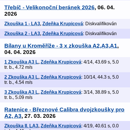
Třebíč - Velikonoční beránek 2026
, 06. 04.
2026
Zkouška 1 - LA3
,
Zdeňka Krupicová
: Diskvalifikován
Zkouška 2 - LA3
,
Zdeňka Krupicová
: Diskvalifikován
Bílany u Kroměříže - 3 x zkouška A2,A3,A1
,
04. 04. 2026
1 Zkouška A3 L
,
Zdeňka Krupicová
: 4/14, 43.69 s, 5.0
tr. b., 4.72 m/s
2 Zkouška A3 L
,
Zdeňka Krupicová
: 10/14, 44.3 s, 5.0
tr. b., 4.54 m/s
3 Zkouška A3 L
,
Zdeňka Krupicová
: 3/14, 38.89 s, 5.0
tr. b., 5.09 m/s
Ratenice - Březnové Calibra dvojzkoušky pro
A2, A3
, 27. 03. 2026
Zkouška II. LA3
,
Zdeňka Krupicová
: 4/19, 40.61 s, 0.0