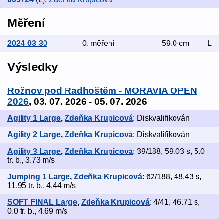
Měření
2024-03-30
0. měření
59.0 cm
L
Výsledky
Rožnov pod Radhoštěm - MORAVIA OPEN
2026
, 03. 07. 2026 - 05. 07. 2026
Agility 1 Large
,
Zdeňka Krupicová
: Diskvalifikován
Agility 2 Large
,
Zdeňka Krupicová
: Diskvalifikován
Agility 3 Large
,
Zdeňka Krupicová
: 39/188, 59.03 s, 5.0
tr. b., 3.73 m/s
Jumping 1 Large
,
Zdeňka Krupicová
: 62/188, 48.43 s,
11.95 tr. b., 4.44 m/s
SOFT FINAL Large
,
Zdeňka Krupicová
: 4/41, 46.71 s,
0.0 tr. b., 4.69 m/s