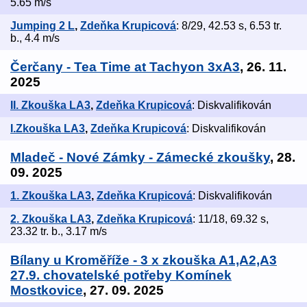
5.65 m/s
Jumping 2 L
,
Zdeňka Krupicová
: 8/29, 42.53 s, 6.53 tr.
b., 4.4 m/s
Čerčany - Tea Time at Tachyon 3xA3
, 26. 11.
2025
II. Zkouška LA3
,
Zdeňka Krupicová
: Diskvalifikován
I.Zkouška LA3
,
Zdeňka Krupicová
: Diskvalifikován
Mladeč - Nové Zámky - Zámecké zkoušky
, 28.
09. 2025
1. Zkouška LA3
,
Zdeňka Krupicová
: Diskvalifikován
2. Zkouška LA3
,
Zdeňka Krupicová
: 11/18, 69.32 s,
23.32 tr. b., 3.17 m/s
Bílany u Kroměříže - 3 x zkouška A1,A2,A3
27.9. chovatelské potřeby Komínek
Mostkovice
, 27. 09. 2025