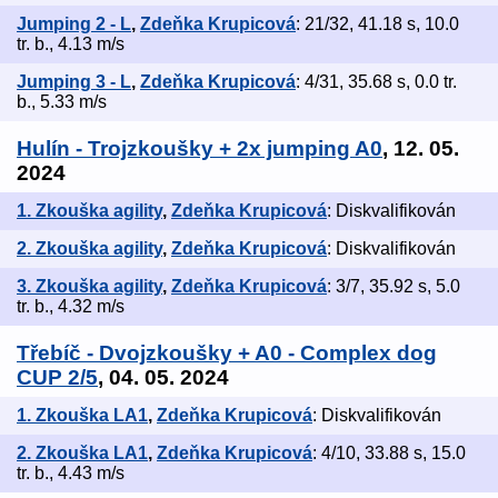
Jumping 2 - L
,
Zdeňka Krupicová
: 21/32, 41.18 s, 10.0
tr. b., 4.13 m/s
Jumping 3 - L
,
Zdeňka Krupicová
: 4/31, 35.68 s, 0.0 tr.
b., 5.33 m/s
Hulín - Trojzkoušky + 2x jumping A0
, 12. 05.
2024
1. Zkouška agility
,
Zdeňka Krupicová
: Diskvalifikován
2. Zkouška agility
,
Zdeňka Krupicová
: Diskvalifikován
3. Zkouška agility
,
Zdeňka Krupicová
: 3/7, 35.92 s, 5.0
tr. b., 4.32 m/s
Třebíč - Dvojzkoušky + A0 - Complex dog
CUP 2/5
, 04. 05. 2024
1. Zkouška LA1
,
Zdeňka Krupicová
: Diskvalifikován
2. Zkouška LA1
,
Zdeňka Krupicová
: 4/10, 33.88 s, 15.0
tr. b., 4.43 m/s