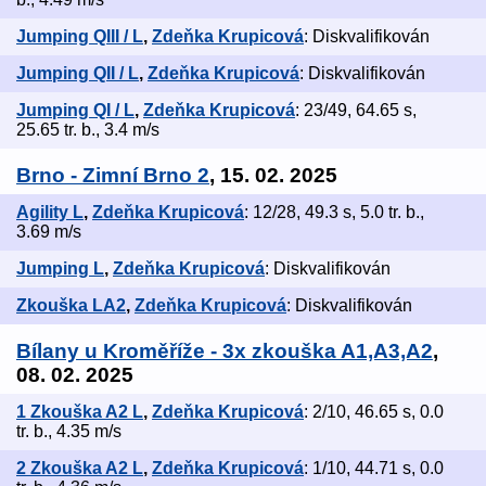
Jumping QIII / L
,
Zdeňka Krupicová
: Diskvalifikován
Jumping QII / L
,
Zdeňka Krupicová
: Diskvalifikován
Jumping QI / L
,
Zdeňka Krupicová
: 23/49, 64.65 s,
25.65 tr. b., 3.4 m/s
Brno - Zimní Brno 2
, 15. 02. 2025
Agility L
,
Zdeňka Krupicová
: 12/28, 49.3 s, 5.0 tr. b.,
3.69 m/s
Jumping L
,
Zdeňka Krupicová
: Diskvalifikován
Zkouška LA2
,
Zdeňka Krupicová
: Diskvalifikován
Bílany u Kroměříže - 3x zkouška A1,A3,A2
,
08. 02. 2025
1 Zkouška A2 L
,
Zdeňka Krupicová
: 2/10, 46.65 s, 0.0
tr. b., 4.35 m/s
2 Zkouška A2 L
,
Zdeňka Krupicová
: 1/10, 44.71 s, 0.0