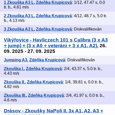
1 Zkouška A3 L
,
Zdeňka Krupicová
: 1/12, 47.47 s, 0.0
tr. b., 4.61 m/s
2 Zkouška A3 L
,
Zdeňka Krupicová
: 4/12, 48.7 s, 5.0 tr.
b., 4.13 m/s
3 Zkouška A3 L
,
Zdeňka Krupicová
: Diskvalifikován
Vikýřovice - Havliczech 101 s Calibra (3 x A3
+ jump) + (3 x A0 + veteráni + 3 x A1, A2)
, 26.
09. 2025 - 27. 09. 2025
Jumping A3
,
Zdeňka Krupicová
: Diskvalifikován
Zkouška I.
,
Zdeňka Krupicová
: 2/4, 43.37 s, 5.0 tr. b.,
4.43 m/s
Zkouška II.
,
Zdeňka Krupicová
: 1/4, 39.81 s, 0.0 tr. b.,
4.82 m/s
Zkouška III.
,
Zdeňka Krupicová
: 2/4, 41.97 s, 0.0 tr. b.,
4.6 m/s
Drásov - Zkoušky NaPoli II. 3x A1, A2, A3 +