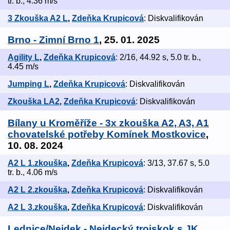
tr. b., 4.36 m/s
3 Zkouška A2 L
,
Zdeňka Krupicová
: Diskvalifikován
Brno - Zimní Brno 1
, 25. 01. 2025
Agility L
,
Zdeňka Krupicová
: 2/16, 44.92 s, 5.0 tr. b.,
4.45 m/s
Jumping L
,
Zdeňka Krupicová
: Diskvalifikován
Zkouška LA2
,
Zdeňka Krupicová
: Diskvalifikován
Bílany u Kroměříže - 3x zkouška A2, A3, A1
chovatelské potřeby Komínek Mostkovice
,
10. 08. 2024
A2 L 1.zkouška
,
Zdeňka Krupicová
: 3/13, 37.67 s, 5.0
tr. b., 4.06 m/s
A2 L 2.zkouška
,
Zdeňka Krupicová
: Diskvalifikován
A2 L 3.zkouška
,
Zdeňka Krupicová
: Diskvalifikován
Lednice/Nejdek - Nejdecký trojskok s JK