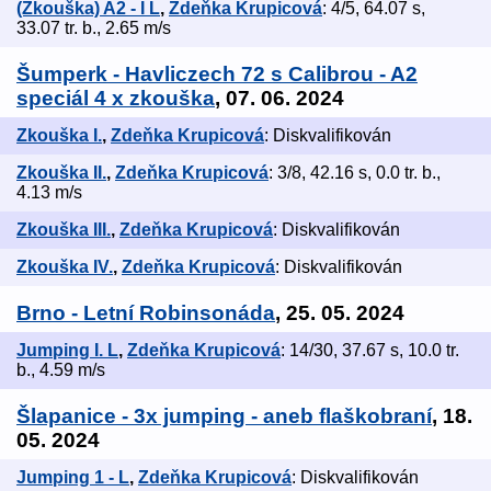
(Zkouška) A2 - I L
,
Zdeňka Krupicová
: 4/5, 64.07 s,
33.07 tr. b., 2.65 m/s
Šumperk - Havliczech 72 s Calibrou - A2
speciál 4 x zkouška
, 07. 06. 2024
Zkouška I.
,
Zdeňka Krupicová
: Diskvalifikován
Zkouška II.
,
Zdeňka Krupicová
: 3/8, 42.16 s, 0.0 tr. b.,
4.13 m/s
Zkouška III.
,
Zdeňka Krupicová
: Diskvalifikován
Zkouška IV.
,
Zdeňka Krupicová
: Diskvalifikován
Brno - Letní Robinsonáda
, 25. 05. 2024
Jumping I. L
,
Zdeňka Krupicová
: 14/30, 37.67 s, 10.0 tr.
b., 4.59 m/s
Šlapanice - 3x jumping - aneb flaškobraní
, 18.
05. 2024
Jumping 1 - L
,
Zdeňka Krupicová
: Diskvalifikován