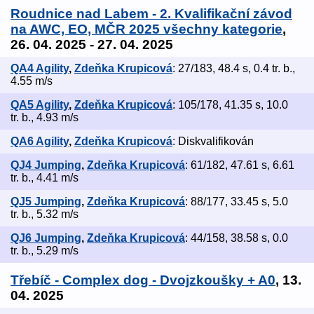
Roudnice nad Labem - 2. Kvalifikační závod
na AWC, EO, MČR 2025 všechny kategorie
,
26. 04. 2025 - 27. 04. 2025
QA4 Agility
,
Zdeňka Krupicová
: 27/183, 48.4 s, 0.4 tr. b.,
4.55 m/s
QA5 Agility
,
Zdeňka Krupicová
: 105/178, 41.35 s, 10.0
tr. b., 4.93 m/s
QA6 Agility
,
Zdeňka Krupicová
: Diskvalifikován
QJ4 Jumping
,
Zdeňka Krupicová
: 61/182, 47.61 s, 6.61
tr. b., 4.41 m/s
QJ5 Jumping
,
Zdeňka Krupicová
: 88/177, 33.45 s, 5.0
tr. b., 5.32 m/s
QJ6 Jumping
,
Zdeňka Krupicová
: 44/158, 38.58 s, 0.0
tr. b., 5.29 m/s
Třebíč - Complex dog - Dvojzkoušky + A0
, 13.
04. 2025