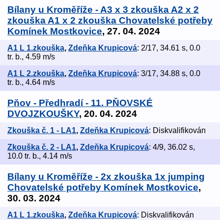
Bílany u Kroměříže - A3 x 3 zkouška A2 x 2
zkouška A1 x 2 zkouška Chovatelské potřeby
Komínek Mostkovice
, 27. 04. 2024
A1 L 1.zkouška
,
Zdeňka Krupicová
: 2/17, 34.61 s, 0.0
tr. b., 4.59 m/s
A1 L 2.zkouška
,
Zdeňka Krupicová
: 3/17, 34.88 s, 0.0
tr. b., 4.64 m/s
Pňov - Předhradí - 11. PŇOVSKÉ
DVOJZKOUŠKY
, 20. 04. 2024
Zkouška č. 1 - LA1
,
Zdeňka Krupicová
: Diskvalifikován
Zkouška č. 2 - LA1
,
Zdeňka Krupicová
: 4/9, 36.02 s,
10.0 tr. b., 4.14 m/s
Bílany u Kroměříže - 2x zkouška 1x jumping
Chovatelské potřeby Komínek Mostkovice
,
30. 03. 2024
A1 L 1.zkouška
,
Zdeňka Krupicová
: Diskvalifikován