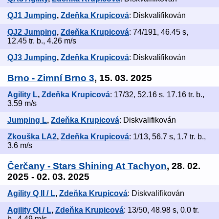
QJ1 Jumping
,
Zdeňka Krupicová
: Diskvalifikován
QJ2 Jumping
,
Zdeňka Krupicová
: 74/191, 46.45 s,
12.45 tr. b., 4.26 m/s
QJ3 Jumping
,
Zdeňka Krupicová
: Diskvalifikován
Brno - Zimní Brno 3
, 15. 03. 2025
Agility L
,
Zdeňka Krupicová
: 17/32, 52.16 s, 17.16 tr. b.,
3.59 m/s
Jumping L
,
Zdeňka Krupicová
: Diskvalifikován
Zkouška LA2
,
Zdeňka Krupicová
: 1/13, 56.7 s, 1.7 tr. b.,
3.6 m/s
Čerčany - Stars Shining At Tachyon
, 28. 02.
2025 - 02. 03. 2025
Agility Q II / L
,
Zdeňka Krupicová
: Diskvalifikován
Agility QI / L
,
Zdeňka Krupicová
: 13/50, 48.98 s, 0.0 tr.
b., 4.49 m/s