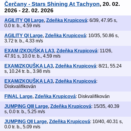
Čerčany - Stars Shining At Tachyon
, 20. 02.
2026 - 22. 02. 2026
AGILITY QII Large
,
Zdeňka Krupicová
: 6/39, 47.95 s,
0.0 tr. b., 4.59 m/s
AGILITY QI Large
,
Zdeňka Krupicová
: 10/35, 50.86 s,
3.72 tr. b., 4.33 m/s
EXAM /ZKOUŠKA LA3
,
Zdeňka Krupicová
: 11/26,
47.91 s, 10.0 tr. b., 4.59 m/s
EXAM/ZKOUŠKA LA3
,
Zdeňka Krupicová
: 8/21, 55.24
s, 10.24 tr. b., 3.98 m/s
EXAM/ZKOUŠKA LA3
,
Zdeňka Krupicová
:
Diskvalifikován
FINAL Large
,
Zdeňka Krupicová
: Diskvalifikován
JUMPING QIII Large
,
Zdeňka Krupicová
: 15/35, 40.39
s, 0.0 tr. b., 5.25 m/s
JUMPING QII Large
,
Zdeňka Krupicová
: 10/40, 40.31 s,
0.0 tr. b., 5.09 m/s