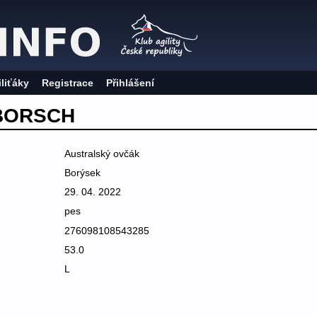
iliťáky
Registrace
Přihlášení
BORSCH
Australský ovčák
Borýsek
29. 04. 2022
pes
276098108543285
53.0
L