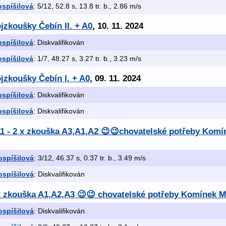
ospíšilová
: 5/12, 52.8 s, 13.8 tr. b., 2.86 m/s
jzkoušky Čebín II. + A0
, 10. 11. 2024
ospíšilová
: Diskvalifikován
ospíšilová
: 1/7, 48.27 s, 3.27 tr. b., 3.23 m/s
jzkoušky Čebín I. + A0
, 09. 11. 2024
ospíšilová
: Diskvalifikován
ospíšilová
: Diskvalifikován
.11 - 2 x zkouška A3,A1,A2 😉😉chovatelské potřeby Kom
ospíšilová
: 3/12, 46.37 s, 0.37 tr. b., 3.49 m/s
ospíšilová
: Diskvalifikován
 x zkouška A1,A2,A3 😉😉 chovatelské potřeby Komínek 
ospíšilová
: Diskvalifikován