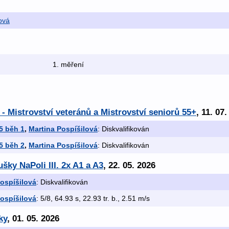
ová
1. měření
 - Mistrovství veteránů a Mistrovství seniorů 55+
, 11. 07
55 běh 1
,
Martina Pospíšilová
: Diskvalifikován
55 běh 2
,
Martina Pospíšilová
: Diskvalifikován
šky NaPoli III. 2x A1 a A3
, 22. 05. 2026
ospíšilová
: Diskvalifikován
ospíšilová
: 5/8, 64.93 s, 22.93 tr. b., 2.51 m/s
ky
, 01. 05. 2026