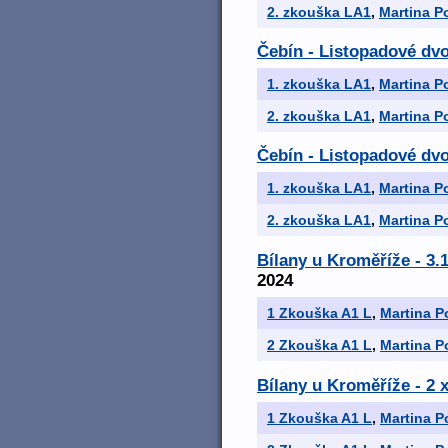
2. zkouška LA1
,
Martina P
Čebín - Listopadové dvo
1. zkouška LA1
,
Martina P
2. zkouška LA1
,
Martina P
Čebín - Listopadové dvo
1. zkouška LA1
,
Martina P
2. zkouška LA1
,
Martina P
Bílany u Kroměříže - 3
2024
1 Zkouška A1 L
,
Martina P
2 Zkouška A1 L
,
Martina P
Bílany u Kroměříže - 2
1 Zkouška A1 L
,
Martina P