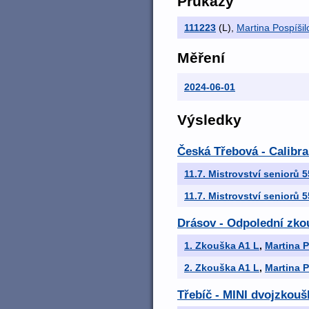
Průkazy
111223
(L)
,
Martina Pospíšil
Měření
2024-06-01
Výsledky
Česká Třebová - Calibra
11.7. Mistrovství seniorů 
11.7. Mistrovství seniorů 
Drásov - Odpolední zkou
1. Zkouška A1 L
,
Martina P
2. Zkouška A1 L
,
Martina P
Třebíč - MINI dvojzkouš