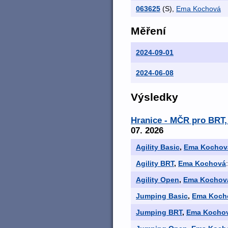
063625
(S)
,
Ema Kochová
Měření
2024-09-01
2024-06-08
Výsledky
Hranice - MČR pro BRT, 
07. 2026
Agility Basic
,
Ema Kochov
Agility BRT
,
Ema Kochová
Agility Open
,
Ema Kochov
Jumping Basic
,
Ema Koch
Jumping BRT
,
Ema Kocho