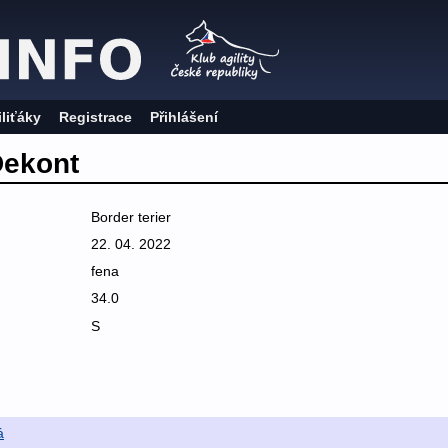
iliťáky
Registrace
Přihlášení
Dekont
Border terier
22. 04. 2022
fena
34.0
S
á