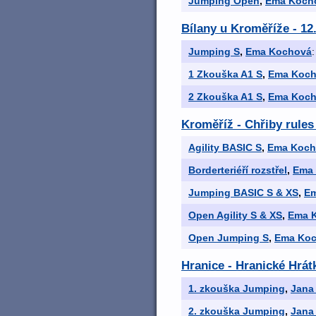
Jumping Open
,
Ema Koch
Bílany u Kroměříže - 12
Jumping S
,
Ema Kochová
:
1 Zkouška A1 S
,
Ema Koc
2 Zkouška A1 S
,
Ema Koc
Kroměříž - Chřiby rules
Agility BASIC S
,
Ema Koch
Borderteriéří rozstřel
,
Ema
Jumping BASIC S & XS
,
E
Open Agility S & XS
,
Ema 
Open Jumping S
,
Ema Ko
Hranice - Hranické Hrát
1. zkouška Jumping
,
Jana
2. zkouška Jumping
,
Jana