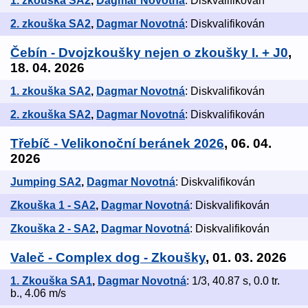
1. zkouška SA2
,
Dagmar Novotná
: Diskvalifikován
2. zkouška SA2
,
Dagmar Novotná
: Diskvalifikován
Čebín - Dvojzkoušky nejen o zkoušky I. + J0
,
18. 04. 2026
1. zkouška SA2
,
Dagmar Novotná
: Diskvalifikován
2. zkouška SA2
,
Dagmar Novotná
: Diskvalifikován
Třebíč - Velikonoční beránek 2026
, 06. 04.
2026
Jumping SA2
,
Dagmar Novotná
: Diskvalifikován
Zkouška 1 - SA2
,
Dagmar Novotná
: Diskvalifikován
Zkouška 2 - SA2
,
Dagmar Novotná
: Diskvalifikován
Valeč - Complex dog - Zkoušky
, 01. 03. 2026
1. Zkouška SA1
,
Dagmar Novotná
: 1/3, 40.87 s, 0.0 tr.
b., 4.06 m/s