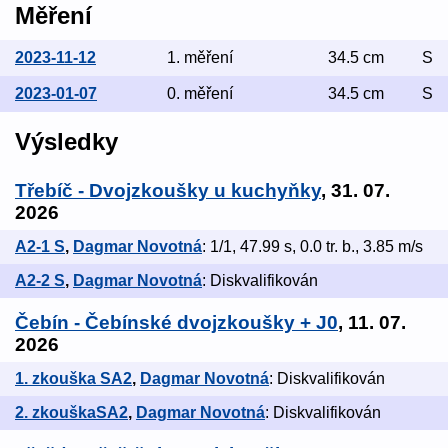
Měření
2023-11-12
1. měření
34.5 cm
S
2023-01-07
0. měření
34.5 cm
S
Výsledky
Třebíč - Dvojzkoušky u kuchyňky
, 31. 07.
2026
A2-1 S
,
Dagmar Novotná
: 1/1, 47.99 s, 0.0 tr. b., 3.85 m/s
A2-2 S
,
Dagmar Novotná
: Diskvalifikován
Čebín - Čebínské dvojzkoušky + J0
, 11. 07.
2026
1. zkouška SA2
,
Dagmar Novotná
: Diskvalifikován
2. zkouškaSA2
,
Dagmar Novotná
: Diskvalifikován