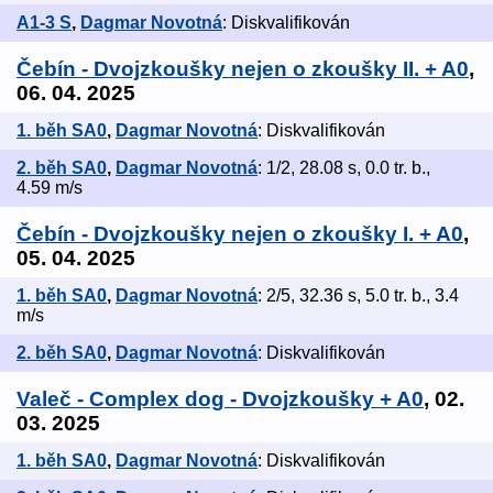
A1-3 S
,
Dagmar Novotná
: Diskvalifikován
Čebín - Dvojzkoušky nejen o zkoušky II. + A0
,
06. 04. 2025
1. běh SA0
,
Dagmar Novotná
: Diskvalifikován
2. běh SA0
,
Dagmar Novotná
: 1/2, 28.08 s, 0.0 tr. b.,
4.59 m/s
Čebín - Dvojzkoušky nejen o zkoušky I. + A0
,
05. 04. 2025
1. běh SA0
,
Dagmar Novotná
: 2/5, 32.36 s, 5.0 tr. b., 3.4
m/s
2. běh SA0
,
Dagmar Novotná
: Diskvalifikován
Valeč - Complex dog - Dvojzkoušky + A0
, 02.
03. 2025
1. běh SA0
,
Dagmar Novotná
: Diskvalifikován