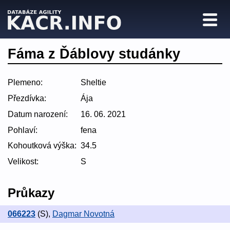
Fáma z Ďáblovy studánky
Plemeno:
Sheltie
Přezdívka:
Ája
Datum narození:
16. 06. 2021
Pohlaví:
fena
Kohoutková výška:
34.5
Velikost:
S
Průkazy
066223
(S)
,
Dagmar Novotná