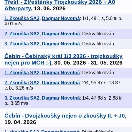
Třešť - Ztřeštěnky Trojzkoušky 2026 + A0
Afterparty
, 13. 06. 2026
1. Zkouška SA2
,
Dagmar Novotná
: 1/1, 48.1 s, 5.0 tr. b.,
4.01 m/s
2. Zkouška SA2
,
Dagmar Novotná
: Diskvalifikován
3. Zkouška SA2
,
Dagmar Novotná
: Diskvalifikován
Čebín - Čebínský král 1/3 2026 - trojzkoušky
nejen pro MČR :-)
, 30. 05. 2026 - 31. 05. 2026
1. Zkouška SA2
,
Dagmar Novotná
: Diskvalifikován
2. Zkouška SA2
,
Dagmar Novotná
: 2/4, 55.87 s, 13.87
tr. b., 3.26 m/s
3. Zkouška SA2
,
Dagmar Novotná
: 1/4, 47.68 s, 2.68 tr.
b., 3.65 m/s
Čebín - Dvojzkoušky nejen o zkoušky II. + J0
,
19. 04. 2026