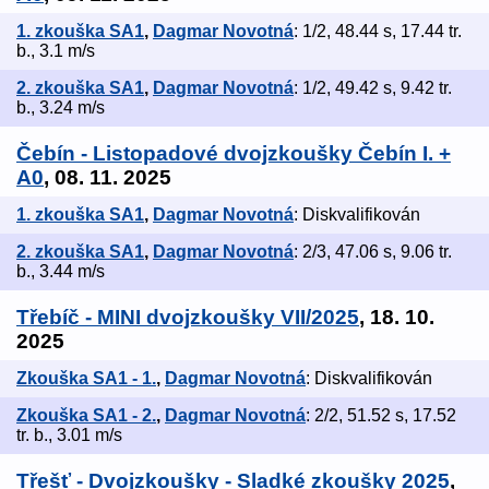
1. zkouška SA1
,
Dagmar Novotná
: 1/2, 48.44 s, 17.44 tr.
b., 3.1 m/s
2. zkouška SA1
,
Dagmar Novotná
: 1/2, 49.42 s, 9.42 tr.
b., 3.24 m/s
Čebín - Listopadové dvojzkoušky Čebín I. +
A0
, 08. 11. 2025
1. zkouška SA1
,
Dagmar Novotná
: Diskvalifikován
2. zkouška SA1
,
Dagmar Novotná
: 2/3, 47.06 s, 9.06 tr.
b., 3.44 m/s
Třebíč - MINI dvojzkoušky VII/2025
, 18. 10.
2025
Zkouška SA1 - 1.
,
Dagmar Novotná
: Diskvalifikován
Zkouška SA1 - 2.
,
Dagmar Novotná
: 2/2, 51.52 s, 17.52
tr. b., 3.01 m/s
Třešť - Dvojzkoušky - Sladké zkoušky 2025
,