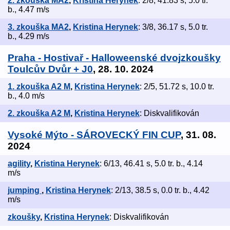
2. zkouška MA2
,
Kristina Herynek
: 2/8, 41.83 s, 5.0 tr.
b., 4.47 m/s
3. zkouška MA2
,
Kristina Herynek
: 3/8, 36.17 s, 5.0 tr.
b., 4.29 m/s
Praha - Hostivař - Halloweenské dvojzkoušky
Toulcův Dvůr + J0
, 28. 10. 2024
1. zkouška A2 M
,
Kristina Herynek
: 2/5, 51.72 s, 10.0 tr.
b., 4.0 m/s
2. zkouška A2 M
,
Kristina Herynek
: Diskvalifikován
Vysoké Mýto - SÁROVECKÝ FIN CUP
, 31. 08.
2024
agility
,
Kristina Herynek
: 6/13, 46.41 s, 5.0 tr. b., 4.14
m/s
jumping
,
Kristina Herynek
: 2/13, 38.5 s, 0.0 tr. b., 4.42
m/s
zkoušky
,
Kristina Herynek
: Diskvalifikován