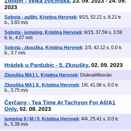
Zdobín - Velká zvičinská
, 23. 09. 2023 - 24. 09.
2023
Sobota - agility
,
Kristina Herynek
: 9/15, 52.21 s, 8.21 tr.
b., 3.93 m/s
Sobota - jumping
,
Kristina Herynek
: 6/15, 37.59 s, 3.59
tr. b., 4.07 m/s
Sobota - zkouška
,
Kristina Herynek
: 2/3, 42.12 s, 0.0 tr.
b., 3.7 m/s
Hrádek u Pardubic - 5. Zkoušky
, 02. 09. 2023
Zkouška MA1 I.
,
Kristina Herynek
: Diskvalifikován
Zkouška MA1 II.
,
Kristina Herynek
: 1/6, 41.06 s, 0.0 tr.
b., 3.75 m/s
Čerčany - Tea Time At Tachyon For A0/A1
Only
, 02. 08. 2023
jumping II / M / 0
,
Kristina Herynek
: 4/4, 25.41 s, 0.0 tr.
b., 5.39 m/s