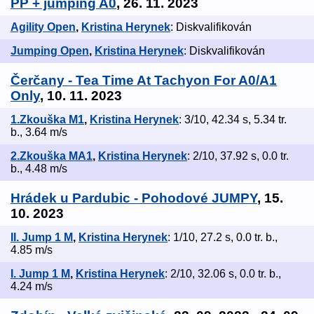
PP + jumping A0
, 26. 11. 2023
Agility Open
,
Kristina Herynek
: Diskvalifikován
Jumping Open
,
Kristina Herynek
: Diskvalifikován
Čerčany - Tea Time At Tachyon For A0/A1
Only
, 10. 11. 2023
1.Zkouška M1
,
Kristina Herynek
: 3/10, 42.34 s, 5.34 tr.
b., 3.64 m/s
2.Zkouška MA1
,
Kristina Herynek
: 2/10, 37.92 s, 0.0 tr.
b., 4.48 m/s
Hrádek u Pardubic - Pohodové JUMPY
, 15.
10. 2023
II. Jump 1 M
,
Kristina Herynek
: 1/10, 27.2 s, 0.0 tr. b.,
4.85 m/s
I. Jump 1 M
,
Kristina Herynek
: 2/10, 32.06 s, 0.0 tr. b.,
4.24 m/s