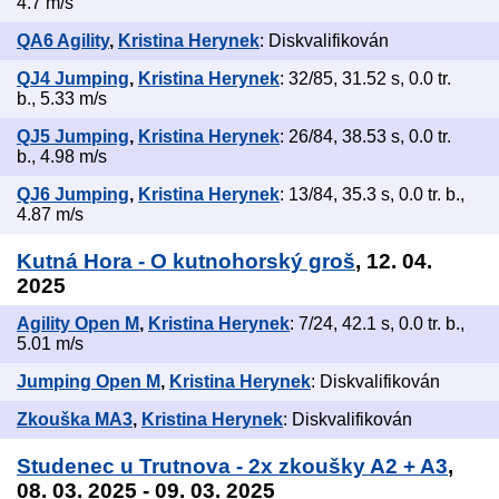
4.7 m/s
QA6 Agility
,
Kristina Herynek
: Diskvalifikován
QJ4 Jumping
,
Kristina Herynek
: 32/85, 31.52 s, 0.0 tr.
b., 5.33 m/s
QJ5 Jumping
,
Kristina Herynek
: 26/84, 38.53 s, 0.0 tr.
b., 4.98 m/s
QJ6 Jumping
,
Kristina Herynek
: 13/84, 35.3 s, 0.0 tr. b.,
4.87 m/s
Kutná Hora - O kutnohorský groš
, 12. 04.
2025
Agility Open M
,
Kristina Herynek
: 7/24, 42.1 s, 0.0 tr. b.,
5.01 m/s
Jumping Open M
,
Kristina Herynek
: Diskvalifikován
Zkouška MA3
,
Kristina Herynek
: Diskvalifikován
Studenec u Trutnova - 2x zkoušky A2 + A3
,
08. 03. 2025 - 09. 03. 2025