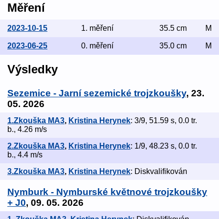
Měření
2023-10-15
1. měření
35.5 cm
M
2023-06-25
0. měření
35.0 cm
M
Výsledky
Sezemice - Jarní sezemické trojzkoušky
, 23.
05. 2026
1.Zkouška MA3
,
Kristina Herynek
: 3/9, 51.59 s, 0.0 tr.
b., 4.26 m/s
2.Zkouška MA3
,
Kristina Herynek
: 1/9, 48.23 s, 0.0 tr.
b., 4.4 m/s
3.Zkouška MA3
,
Kristina Herynek
: Diskvalifikován
Nymburk - Nymburské květnové trojzkoušky
+ J0
, 09. 05. 2026