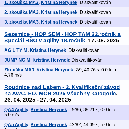
1. zkouška MA3
,
Kristina Herynek
: Diskvalifikován
2. zkouška MA3
,
Kristina Herynek
: Diskvalifikován
3. zkouška MA3
,
Kristina Herynek
: Diskvalifikován
Sezemice - HOP SEM - HOP TAM 22.ročník a
Speciál BŠO v agility 18.ročník
, 17. 08. 2025
AGILITY M
,
Kristina Herynek
: Diskvalifikován
JUMPING M
,
Kristina Herynek
: Diskvalifikován
Zkouška MA3
,
Kristina Herynek
: 2/9, 40.76 s, 0.0 tr. b.,
4.76 m/s
Roudnice nad Labem - 2. Kvalifikační závod
na AWC, EO, MČR 2025 všechny kategorie
,
26. 04. 2025 - 27. 04. 2025
QA4 Agility
,
Kristina Herynek
: 19/86, 39.21 s, 0.0 tr. b.,
5.0 m/s
QA5 Agility
,
Kristina Herynek
: 42/82, 44.49 s, 5.0 tr. b.,