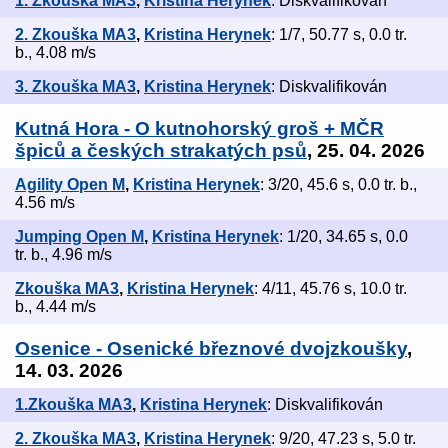
1. Zkouška MA3
,
Kristina Herynek
: Diskvalifikován
2. Zkouška MA3
,
Kristina Herynek
: 1/7, 50.77 s, 0.0 tr.
b., 4.08 m/s
3. Zkouška MA3
,
Kristina Herynek
: Diskvalifikován
Kutná Hora - O kutnohorský groš + MČR
špiců a českých strakatých psů
, 25. 04. 2026
Agility Open M
,
Kristina Herynek
: 3/20, 45.6 s, 0.0 tr. b.,
4.56 m/s
Jumping Open M
,
Kristina Herynek
: 1/20, 34.65 s, 0.0
tr. b., 4.96 m/s
Zkouška MA3
,
Kristina Herynek
: 4/11, 45.76 s, 10.0 tr.
b., 4.44 m/s
Osenice - Osenické březnové dvojzkoušky
,
14. 03. 2026
1.Zkouška MA3
,
Kristina Herynek
: Diskvalifikován
2. Zkouška MA3
,
Kristina Herynek
: 9/20, 47.23 s, 5.0 tr.