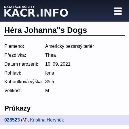
Héra Johanna"s Dogs
Plemeno:
Americký bezsrstý teriér
Přezdívka:
Thea
Datum narození:
10. 09. 2021
Pohlaví:
fena
Kohoutková výška:
35.5
Velikost:
M
Průkazy
028523
(M)
,
Kristina Herynek