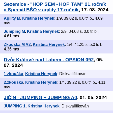
Sezemice - "HOP SEM - HOP TAM" 21.ročník
a Speciál BŠO v agility 17.ročník
, 17. 08. 2024
Agility M
,
Kristina Herynek
: 1/9, 39.02 s, 0.0 tr. b., 4.69
m/s
Jumping M
,
Kristina Herynek
: 2/9, 34.68 s, 0.0 tr. b.,
4.61 m/s
Zkouška M A2
,
Kristina Herynek
: 1/4, 41.25 s, 5.0 tr. b.,
4.36 m/s
Dvůr Králové nad Labem - OPSION 092
, 05.
07. 2024
1.zkouška
,
Kristina Herynek
: Diskvalifikován
2.zkouška
,
Kristina Herynek
: 1/4, 39.22 s, 0.0 tr. b., 4.11
m/s
JIČÍN - JUMPING + JUMPING A0
, 01. 05. 2024
JUMPING 1
,
Kristina Herynek
: Diskvalifikován