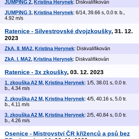
JUMPING 2
,
Kristina Herynek
: Diskvalifikován
JUMPING 3
,
Kristina Herynek
: 6/14, 39.66 s, 0.0 tr. b.,
4.92 m/s
Ratenice - Silvestrovské dvojzkoušky
, 31. 12.
2023
ZkA. II. MA2
,
Kristina Herynek
: Diskvalifikován
ZkA. I. MA2
,
Kristina Herynek
: Diskvalifikován
Ratenice - 3x zkoušky
, 03. 12. 2023
1. zkouška A2 M
,
Kristina Herynek
: 1/5, 38.01 s, 0.0 tr.
b., 4.34 m/s
2. zkouška A2 M
,
Kristina Herynek
: 4/5, 40.16 s, 5.0 tr.
b., 4.11 m/s
3. zkouška A2 M
,
Kristina Herynek
: 2/5, 40.84 s, 0.0 tr.
b., 4.26 m/s
Osenice - Mistrovství ČR kříženců a psů bez