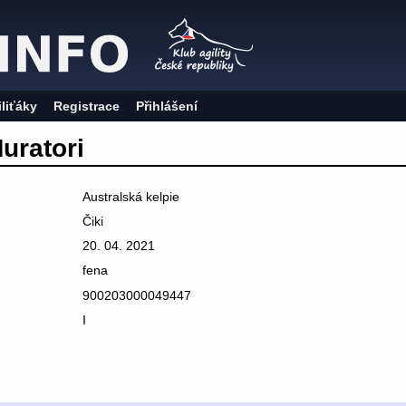
iliťáky
Registrace
Přihlášení
uratori
Australská kelpie
Čiki
20. 04. 2021
fena
900203000049447
I