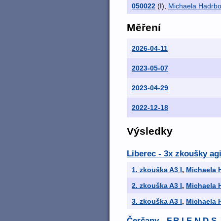
050022
(I)
,
Michaela Hadrbo
Měření
2026-04-11
2023-05-07
2023-04-29
2022-12-18
Výsledky
Liberec - 3x zkoušky agi
1. zkouška A3 I
,
Michaela 
2. zkouška A3 I
,
Michaela 
3. zkouška A3 I
,
Michaela 
Čerčany - F.R.I.E.N.D.S