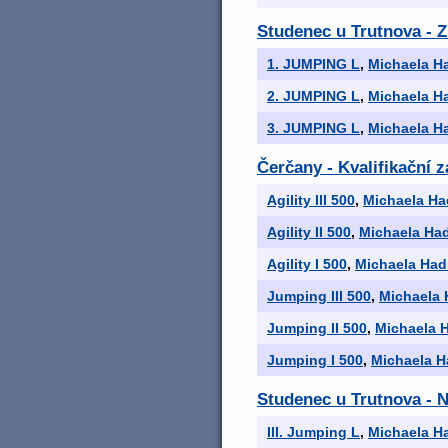
Studenec u Trutnova - 
1. JUMPING L
,
Michaela H
2. JUMPING L
,
Michaela H
3. JUMPING L
,
Michaela H
Čerčany - Kvalifikační 
Agility III 500
,
Michaela Ha
Agility II 500
,
Michaela Ha
Agility I 500
,
Michaela Had
Jumping III 500
,
Michaela 
Jumping II 500
,
Michaela 
Jumping I 500
,
Michaela H
Studenec u Trutnova - 
III. Jumping L
,
Michaela H