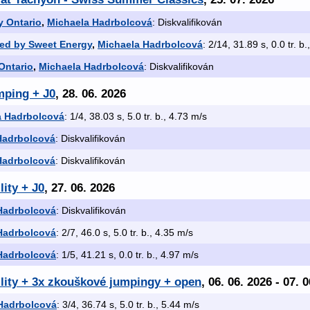
y Ontario
,
Michaela Hadrbolcová
: Diskvalifikován
ed by Sweet Energy
,
Michaela Hadrbolcová
: 2/14, 31.89 s, 0.0 tr. b
Ontario
,
Michaela Hadrbolcová
: Diskvalifikován
mping + J0
, 28. 06. 2026
a Hadrbolcová
: 1/4, 38.03 s, 5.0 tr. b., 4.73 m/s
Hadrbolcová
: Diskvalifikován
Hadrbolcová
: Diskvalifikován
lity + J0
, 27. 06. 2026
Hadrbolcová
: Diskvalifikován
Hadrbolcová
: 2/7, 46.0 s, 5.0 tr. b., 4.35 m/s
Hadrbolcová
: 1/5, 41.21 s, 0.0 tr. b., 4.97 m/s
ility + 3x zkouškové jumpingy + open
, 06. 06. 2026 - 07. 
Hadrbolcová
: 3/4, 36.74 s, 5.0 tr. b., 5.44 m/s