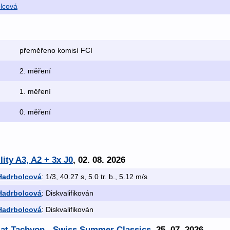
lcová
přeměřeno komisí FCI
2. měření
1. měření
0. měření
lity A3, A2 + 3x J0
, 02. 08. 2026
Hadrbolcová
: 1/3, 40.27 s, 5.0 tr. b., 5.12 m/s
Hadrbolcová
: Diskvalifikován
Hadrbolcová
: Diskvalifikován
. at Tachyon - Swiss Summer Classics
, 25. 07. 2026