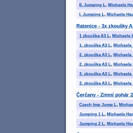
II. Jumping L
,
Michaela Ha
I. Jumping L
,
Michaela Ha
Ratenice - 3x zkoušky A1
1 zkouška A3 L
,
Michaela 
1. zkouška A3 L
,
Michaela
2. zkouška A3 L
,
Michaela
2. zkouška A3 L
,
Michaela
3. zkouška A3 L
,
Michaela
3. zkouška A3 L
,
Michaela
Čerčany - Zimní pohár 2
Czech Imp Jump L
,
Michae
Jumping 1 L
,
Michaela Ha
Jumping 2 L
,
Michaela Ha