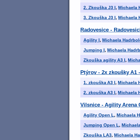
2. Zkouška J3 I
,
Michaela 
3. Zkouška J3 I
,
Michaela 
Radovesice - Radovesic
Agility I
,
Michaela Hadrbo
Jumping I
,
Michaela Hadr
Zkouška agility A3 I
,
Micha
Ptýrov - 2x zkoušky A1 
1. zkouška A3 I
,
Michaela 
2. zkouška A3 I
,
Michaela 
Vilsnice - Agility Aren
Agility Open L
,
Michaela 
Jumping Open L
,
Michael
Zkouška LA3
,
Michaela H