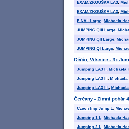
EXAM/ZKOUŠKA LA3
,
Mic
EXAM/ZKOUŠKA LA3
,
Mic
FINAL Large
,
Michaela Ha
JUMPING QIII Large
,
Micha
JUMPING QII Large
,
Micha
JUMPING QI Large
,
Michae
Děčín, Vilsnice - 3x Jum
Jumping LA3 I.
,
Michaela 
Jumping LA3 II.
,
Michaela
Jumping LA3 III.
,
Michaela
Čerčany - Zimní pohár 4
Czech Imp Jump L
,
Michae
Jumping 1 L
,
Michaela Ha
Jumping 2 L
,
Michaela Ha