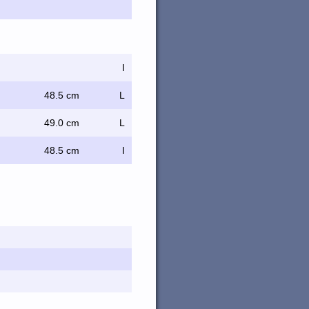
I
48.5 cm
L
49.0 cm
L
48.5 cm
I