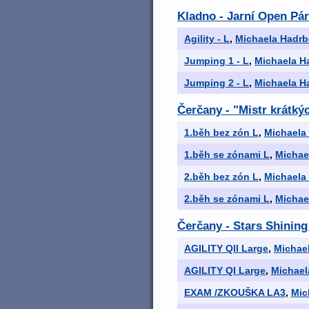
Kladno - Jarní Open Párt
Agility - L
,
Michaela Hadrb
Jumping 1 - L
,
Michaela H
Jumping 2 - L
,
Michaela H
Čerčany - "Mistr krátkýc
1.běh bez zón L
,
Michaela
1.běh se zónami L
,
Michae
2.běh bez zón L
,
Michaela
2.běh se zónami L
,
Michae
Čerčany - Stars Shining
AGILITY QII Large
,
Michae
AGILITY QI Large
,
Michael
EXAM /ZKOUŠKA LA3
,
Mic