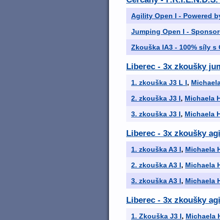
Agility Open I - Powered b
Jumping Open I - Sponsor
Zkouška IA3 - 100% síly s 
Liberec - 3x zkoušky ju
1. zkouška J3 L I
,
Michael
2. zkouška J3 I
,
Michaela 
3. zkouška J3 I
,
Michaela 
Liberec - 3x zkoušky agi
1. zkouška A3 I
,
Michaela 
2. zkouška A3 I
,
Michaela 
3. zkouška A3 I
,
Michaela 
Liberec - 3x zkoušky ag
1. Zkouška J3 I
,
Michaela 