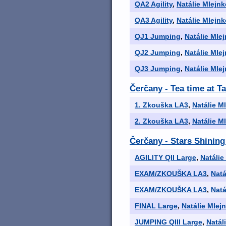
QA2 Agility
,
Natálie Mlejn
QA3 Agility
,
Natálie Mlejn
QJ1 Jumping
,
Natálie Mle
QJ2 Jumping
,
Natálie Mle
QJ3 Jumping
,
Natálie Mle
Čerčany - Tea time at T
1. Zkouška LA3
,
Natálie M
2. Zkouška LA3
,
Natálie M
Čerčany - Stars Shining
AGILITY QII Large
,
Natálie
EXAM/ZKOUŠKA LA3
,
Natá
EXAM/ZKOUŠKA LA3
,
Natá
FINAL Large
,
Natálie Mlej
JUMPING QIII Large
,
Natál