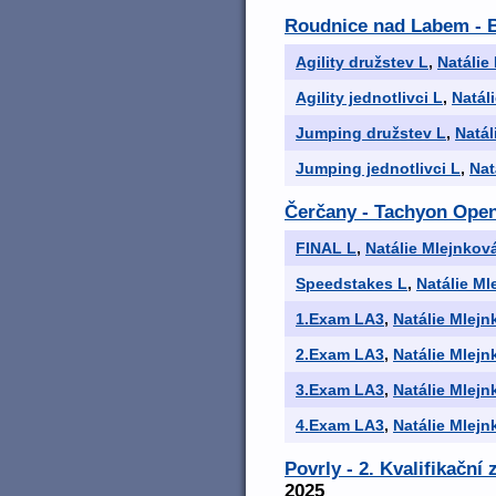
Roudnice nad Labem - B
Agility družstev L
,
Natálie
Agility jednotlivci L
,
Natál
Jumping družstev L
,
Natál
Jumping jednotlivci L
,
Nat
Čerčany - Tachyon Ope
FINAL L
,
Natálie Mlejnkov
Speedstakes L
,
Natálie Ml
1.Exam LA3
,
Natálie Mlejn
2.Exam LA3
,
Natálie Mlejn
3.Exam LA3
,
Natálie Mlejn
4.Exam LA3
,
Natálie Mlejn
Povrly - 2. Kvalifikačn
2025