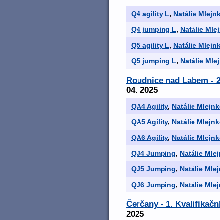
Q4 agility L
,
Natálie Mlejn
Q4 jumping L
,
Natálie Mle
Q5 agility L
,
Natálie Mlejn
Q5 jumping L
,
Natálie Mle
Roudnice nad Labem - 2
04. 2025
QA4 Agility
,
Natálie Mlejn
QA5 Agility
,
Natálie Mlejn
QA6 Agility
,
Natálie Mlejn
QJ4 Jumping
,
Natálie Mle
QJ5 Jumping
,
Natálie Mle
QJ6 Jumping
,
Natálie Mle
Čerčany - 1. Kvalifikač
2025