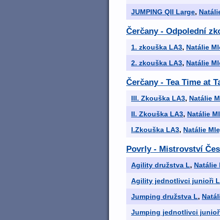
JUMPING QII Large
,
Natáli
Čerčany - Odpolední zk
1. zkouška LA3
,
Natálie M
2. zkouška LA3
,
Natálie M
Čerčany - Tea Time at 
III. Zkouška LA3
,
Natálie 
II. Zkouška LA3
,
Natálie M
I.Zkouška LA3
,
Natálie Ml
Povrly - Mistrovství Če
Agility družstva L
,
Natálie
Agility jednotlivci junioři L
Jumping družstva L
,
Natál
Jumping jednotlivci junioř