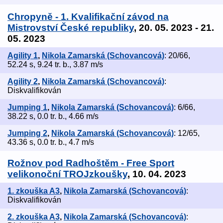
Chropyně - 1. Kvalifikační závod na
Mistrovství České republiky
, 20. 05. 2023 - 21.
05. 2023
Agility 1
,
Nikola Zamarská (Schovancová)
: 20/66,
52.24 s, 9.24 tr. b., 3.87 m/s
Agility 2
,
Nikola Zamarská (Schovancová)
:
Diskvalifikován
Jumping 1
,
Nikola Zamarská (Schovancová)
: 6/66,
38.22 s, 0.0 tr. b., 4.66 m/s
Jumping 2
,
Nikola Zamarská (Schovancová)
: 12/65,
43.36 s, 0.0 tr. b., 4.7 m/s
Rožnov pod Radhoštěm - Free Sport
velikonoční TROJzkoušky
, 10. 04. 2023
1. zkouška A3
,
Nikola Zamarská (Schovancová)
:
Diskvalifikován
2. zkouška A3
,
Nikola Zamarská (Schovancová)
: