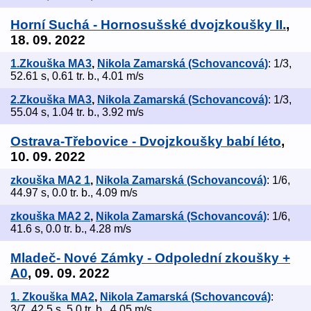
Horní Suchá - Hornosušské dvojzkoušky II.
,
18. 09. 2022
1.Zkouška MA3
,
Nikola Zamarská (Schovancová)
: 1/3,
52.61 s, 0.61 tr. b., 4.01 m/s
2.Zkouška MA3
,
Nikola Zamarská (Schovancová)
: 1/3,
55.04 s, 1.04 tr. b., 3.92 m/s
Ostrava-Třebovice - Dvojzkoušky babí léto
,
10. 09. 2022
zkouška MA2 1
,
Nikola Zamarská (Schovancová)
: 1/6,
44.97 s, 0.0 tr. b., 4.09 m/s
zkouška MA2 2
,
Nikola Zamarská (Schovancová)
: 1/6,
41.6 s, 0.0 tr. b., 4.28 m/s
Mladeč- Nové Zámky - Odpolední zkoušky +
A0
, 09. 09. 2022
1. Zkouška MA2
,
Nikola Zamarská (Schovancová)
:
3/7, 42.5 s, 5.0 tr. b., 4.05 m/s