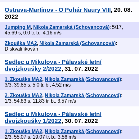
Ostrava-Martinov - O Pohár Naury VIII
, 20. 08.
2022
Jumping M
,
Nikola Zamarská (Schovancová)
: 5/17,
45.69 s, 0.0 tr. b., 4.16 m/s
Zkouška MA2
,
Nikola Zamarská (Schovancová)
:
Diskvalifikován
Sedlec u Mikulova - Pálavské letní
dvojzkoušky 2/2022
, 31. 07. 2022
1. Zkouška MA2
,
Nikola Zamarská (Schovancová)
:
3/3, 39.85 s, 5.0 tr. b., 4.52 m/s
2. Zkouška MA2
,
Nikola Zamarská (Schovancová)
:
1/3, 54.83 s, 11.83 tr. b., 3.57 m/s
Sedlec u Mikulova - Pálavské letní
dvojzkoušky 1/2022
, 30. 07. 2022
1. Zkouška MA2
,
Nikola Zamarská (Schovancová)
:
2/3, 55.07 s, 19.07 tr. b., 3.56 m/s