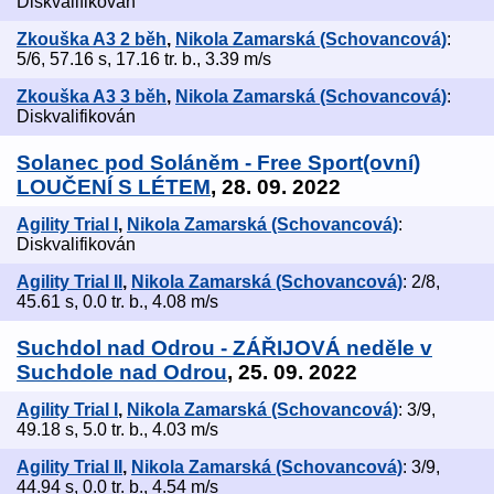
Diskvalifikován
Zkouška A3 2 běh
,
Nikola Zamarská (Schovancová)
:
5/6, 57.16 s, 17.16 tr. b., 3.39 m/s
Zkouška A3 3 běh
,
Nikola Zamarská (Schovancová)
:
Diskvalifikován
Solanec pod Soláněm - Free Sport(ovní)
LOUČENÍ S LÉTEM
, 28. 09. 2022
Agility Trial I
,
Nikola Zamarská (Schovancová)
:
Diskvalifikován
Agility Trial II
,
Nikola Zamarská (Schovancová)
: 2/8,
45.61 s, 0.0 tr. b., 4.08 m/s
Suchdol nad Odrou - ZÁŘIJOVÁ neděle v
Suchdole nad Odrou
, 25. 09. 2022
Agility Trial I
,
Nikola Zamarská (Schovancová)
: 3/9,
49.18 s, 5.0 tr. b., 4.03 m/s
Agility Trial II
,
Nikola Zamarská (Schovancová)
: 3/9,
44.94 s, 0.0 tr. b., 4.54 m/s