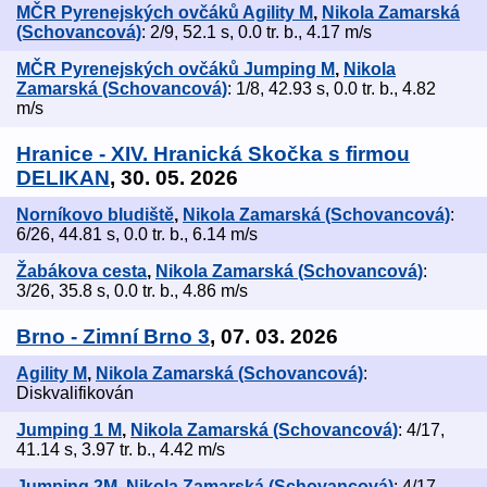
MČR Pyrenejských ovčáků Agility M
,
Nikola Zamarská
(Schovancová)
: 2/9, 52.1 s, 0.0 tr. b., 4.17 m/s
MČR Pyrenejských ovčáků Jumping M
,
Nikola
Zamarská (Schovancová)
: 1/8, 42.93 s, 0.0 tr. b., 4.82
m/s
Hranice - XIV. Hranická Skočka s firmou
DELIKAN
, 30. 05. 2026
Norníkovo bludiště
,
Nikola Zamarská (Schovancová)
:
6/26, 44.81 s, 0.0 tr. b., 6.14 m/s
Žabákova cesta
,
Nikola Zamarská (Schovancová)
:
3/26, 35.8 s, 0.0 tr. b., 4.86 m/s
Brno - Zimní Brno 3
, 07. 03. 2026
Agility M
,
Nikola Zamarská (Schovancová)
:
Diskvalifikován
Jumping 1 M
,
Nikola Zamarská (Schovancová)
: 4/17,
41.14 s, 3.97 tr. b., 4.42 m/s
Jumping 2M
,
Nikola Zamarská (Schovancová)
: 4/17,