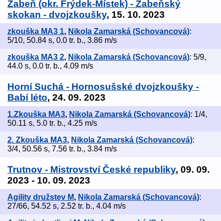
Žabeň (okr. Frýdek-Místek) - Žabeňský
skokan - dvojzkoušky
, 15. 10. 2023
zkouška MA3 1
,
Nikola Zamarská (Schovancová)
:
5/10, 50.84 s, 0.0 tr. b., 3.86 m/s
zkouška MA3 2
,
Nikola Zamarská (Schovancová)
: 5/9,
44.0 s, 0.0 tr. b., 4.09 m/s
Horní Suchá - Hornosušské dvojzkoušky -
Babí léto
, 24. 09. 2023
1.Zkouška MA3
,
Nikola Zamarská (Schovancová)
: 1/4,
50.11 s, 5.0 tr. b., 4.25 m/s
2. Zkouška MA3
,
Nikola Zamarská (Schovancová)
:
3/4, 50.56 s, 7.56 tr. b., 3.84 m/s
Trutnov - Mistrovství České republiky
, 09. 09.
2023 - 10. 09. 2023
Agility družstev M
,
Nikola Zamarská (Schovancová)
:
27/66, 54.52 s, 2.52 tr. b., 4.04 m/s