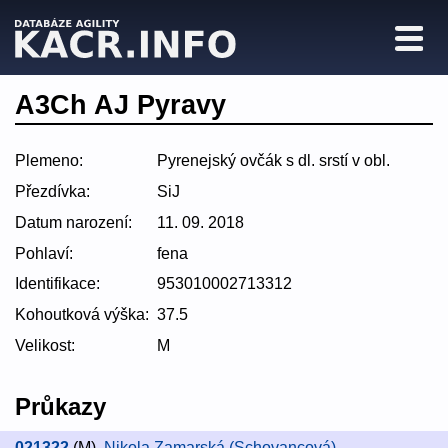
A3Ch AJ Pyravy
Plemeno:
Pyrenejský ovčák s dl. srstí v obl.
Přezdívka:
SiJ
Datum narození:
11. 09. 2018
Pohlaví:
fena
Identifikace:
953010002713312
Kohoutková výška:
37.5
Velikost:
M
Průkazy
021322
(M)
,
Nikola Zamarská (Schovancová)