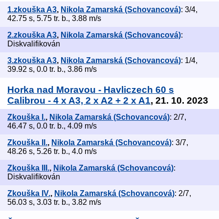
1.zkouška A3
,
Nikola Zamarská (Schovancová)
: 3/4,
42.75 s, 5.75 tr. b., 3.88 m/s
2.zkouška A3
,
Nikola Zamarská (Schovancová)
:
Diskvalifikován
3.zkouška A3
,
Nikola Zamarská (Schovancová)
: 1/4,
39.92 s, 0.0 tr. b., 3.86 m/s
Horka nad Moravou - Havliczech 60 s
Calibrou - 4 x A3, 2 x A2 + 2 x A1
, 21. 10. 2023
Zkouška I.
,
Nikola Zamarská (Schovancová)
: 2/7,
46.47 s, 0.0 tr. b., 4.09 m/s
Zkouška II.
,
Nikola Zamarská (Schovancová)
: 3/7,
48.26 s, 5.26 tr. b., 4.0 m/s
Zkouška III.
,
Nikola Zamarská (Schovancová)
:
Diskvalifikován
Zkouška IV.
,
Nikola Zamarská (Schovancová)
: 2/7,
56.03 s, 3.03 tr. b., 3.82 m/s