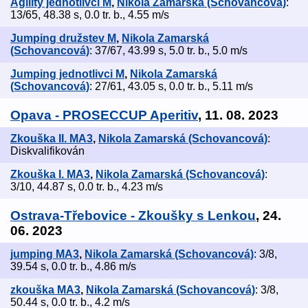
Agility jednotlivci M
,
Nikola Zamarská (Schovancová)
:
13/65, 48.38 s, 0.0 tr. b., 4.55 m/s
Jumping družstev M
,
Nikola Zamarská
(Schovancová)
: 37/67, 43.99 s, 5.0 tr. b., 5.0 m/s
Jumping jednotlivci M
,
Nikola Zamarská
(Schovancová)
: 27/61, 43.05 s, 0.0 tr. b., 5.11 m/s
Opava - PROSECCUP Aperitiv
, 11. 08. 2023
Zkouška II. MA3
,
Nikola Zamarská (Schovancová)
:
Diskvalifikován
Zkouška I. MA3
,
Nikola Zamarská (Schovancová)
:
3/10, 44.87 s, 0.0 tr. b., 4.23 m/s
Ostrava-Třebovice - Zkoušky s Lenkou
, 24.
06. 2023
jumping MA3
,
Nikola Zamarská (Schovancová)
: 3/8,
39.54 s, 0.0 tr. b., 4.86 m/s
zkouška MA3
,
Nikola Zamarská (Schovancová)
: 3/8,
50.44 s, 0.0 tr. b., 4.2 m/s