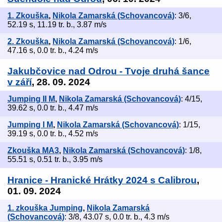
1. Zkouška
,
Nikola Zamarská (Schovancová)
: 3/6,
52.19 s, 11.19 tr. b., 3.87 m/s
2. Zkouška
,
Nikola Zamarská (Schovancová)
: 1/6,
47.16 s, 0.0 tr. b., 4.24 m/s
Jakubčovice nad Odrou - Tvoje druhá šance
v září
, 28. 09. 2024
Jumping II M
,
Nikola Zamarská (Schovancová)
: 4/15,
39.62 s, 0.0 tr. b., 4.47 m/s
Jumping I M
,
Nikola Zamarská (Schovancová)
: 1/15,
39.19 s, 0.0 tr. b., 4.52 m/s
Zkouška MA3
,
Nikola Zamarská (Schovancová)
: 1/8,
55.51 s, 0.51 tr. b., 3.95 m/s
Hranice - Hranické Hrátky 2024 s Calibrou
,
01. 09. 2024
1. zkouška Jumping
,
Nikola Zamarská
(Schovancová)
: 3/8, 43.07 s, 0.0 tr. b., 4.3 m/s