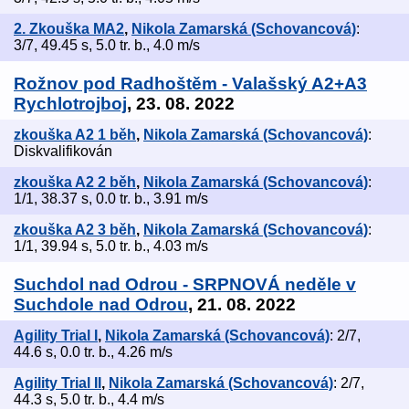
2. Zkouška MA2
,
Nikola Zamarská (Schovancová)
:
3/7, 49.45 s, 5.0 tr. b., 4.0 m/s
Rožnov pod Radhoštěm - Valašský A2+A3
Rychlotrojboj
, 23. 08. 2022
zkouška A2 1 běh
,
Nikola Zamarská (Schovancová)
:
Diskvalifikován
zkouška A2 2 běh
,
Nikola Zamarská (Schovancová)
:
1/1, 38.37 s, 0.0 tr. b., 3.91 m/s
zkouška A2 3 běh
,
Nikola Zamarská (Schovancová)
:
1/1, 39.94 s, 5.0 tr. b., 4.03 m/s
Suchdol nad Odrou - SRPNOVÁ neděle v
Suchdole nad Odrou
, 21. 08. 2022
Agility Trial I
,
Nikola Zamarská (Schovancová)
: 2/7,
44.6 s, 0.0 tr. b., 4.26 m/s
Agility Trial II
,
Nikola Zamarská (Schovancová)
: 2/7,
44.3 s, 5.0 tr. b., 4.4 m/s