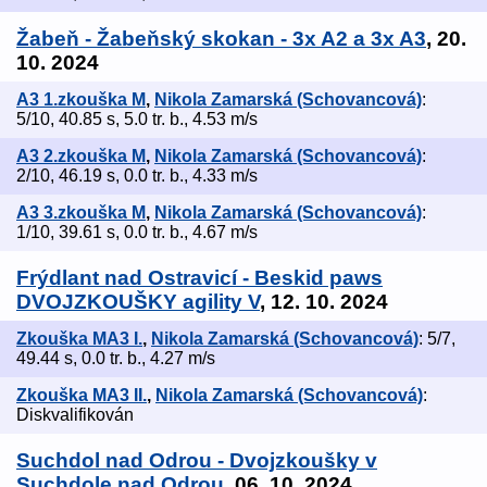
Žabeň - Žabeňský skokan - 3x A2 a 3x A3
, 20.
10. 2024
A3 1.zkouška M
,
Nikola Zamarská (Schovancová)
:
5/10, 40.85 s, 5.0 tr. b., 4.53 m/s
A3 2.zkouška M
,
Nikola Zamarská (Schovancová)
:
2/10, 46.19 s, 0.0 tr. b., 4.33 m/s
A3 3.zkouška M
,
Nikola Zamarská (Schovancová)
:
1/10, 39.61 s, 0.0 tr. b., 4.67 m/s
Frýdlant nad Ostravicí - Beskid paws
DVOJZKOUŠKY agility V
, 12. 10. 2024
Zkouška MA3 I.
,
Nikola Zamarská (Schovancová)
: 5/7,
49.44 s, 0.0 tr. b., 4.27 m/s
Zkouška MA3 II.
,
Nikola Zamarská (Schovancová)
:
Diskvalifikován
Suchdol nad Odrou - Dvojzkoušky v
Suchdole nad Odrou
, 06. 10. 2024