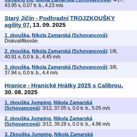
43.95 s, 0.07 tr. b., 4.23 m/s
Starý Jičín - Podhradní TROJZKOUŠKY
agility 07
, 13. 09. 2025
1. zkouška
,
Nikola Zamarská (Schovancová)
:
Diskvalifikován
2. zkouška
,
Nikola Zamarská (Schovancová)
: 1/8,
40.91 s, 0.0 tr. b., 4.45 m/s
3. zkouška
,
Nikola Zamarská (Schovancová)
: 3/8,
37.94 s, 0.0 tr. b., 4.4 m/s
Hranice - Hranické Hrátky 2025 s Calibrou
,
30. 08. 2025
1. zkouška Jumping
,
Nikola Zamarská
(Schovancová)
: 3/12, 37.05 s, 0.0 tr. b., 5.05 m/s
2. zkouška Jumping
,
Nikola Zamarská
(Schovancová)
: 3/12, 39.28 s, 0.0 tr. b., 4.96 m/s
3. Zkouška Jumping
,
Nikola Zamarská