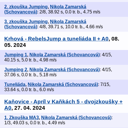
2. zkouška Jumping
,
Nikola Zamarská
(Schovancová)
: 2/8, 38.92 s, 0.0 tr. b., 4.75 m/s
3. zkouška Jumping
,
Nikola Zamarská
(Schovancová)
: 4/8, 39.71 s, 10.0 tr. b., 4.66 m/s
Krhová - RebelsJump a tuneliáda II + A0
, 08.
05. 2024
Jumping 1
,
Nikola Zamarská (Schovancová)
: 4/15,
40.15 s, 5.0 tr. b., 4.98 m/s
Jumping 2
,
Nikola Zamarská (Schovancová)
: 4/15,
37.06 s, 0.0 tr. b., 5.18 m/s
Tuneliáda
,
Nikola Zamarská (Schovancová)
: 7/15,
33.64 s, 0.0 tr. b., 6.0 m/s
Kaňovice - Apríl v Kaňkách 5 - dvojzkoušky +
A0
, 27. 04. 2024
1. Zkouška MA3
,
Nikola Zamarská (Schovancová)
:
1/3, 49.03 s, 0.0 tr. b., 4.49 m/s