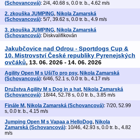
(Schovancová)
: 2/4, 40.68 s, 0.0 tr. b., 4.62 m/s
2. zkouška JUMPING
,
Nikola Zamarská
(Schovancová)
: 5/7, 39.62 s, 0.0 tr. b., 4.9 m/s
3. zkouška JUMPING
,
Nikola Zamarská
(Schovancová)
: Diskvalifikován
Jakubčovice nad Odrou - Sportdogs Cup &
10. Mistrovství České republiky Pyrenejských
ovčáků
, 13. 06. 2026 - 14. 06. 2026
Agility Open M s UšiTo pro psy
,
Nikola Zamarská
(Schovancová)
: 6/46, 52.1 s, 0.0 tr. b., 4.17 m/s
Družstva Agility M s Dog in a hat
,
Nikola Zamarská
(Schovancová)
: 18/44, 52.78 s, 0.0 tr. b., 3.85 m/s
Finále M
,
Nikola Zamarská (Schovancová)
: 7/20, 52.99
s, 0.0 tr. b., 4.15 m/s
Jumping Open M s Vapaa a HelloDog
,
Nikola
Zamarská (Schovancová)
: 10/46, 42.93 s, 0.0 tr. b., 4.82
m/s