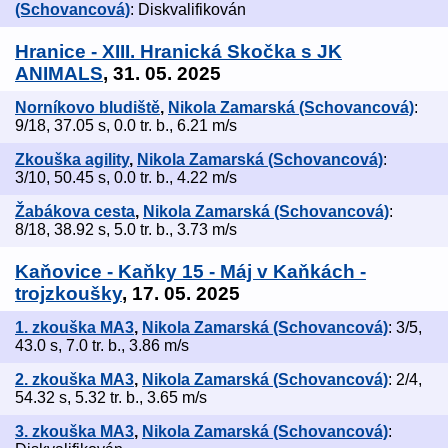
(Schovancová)
: Diskvalifikován
Hranice - XIII. Hranická Skočka s JK
ANIMALS
, 31. 05. 2025
Norníkovo bludiště
,
Nikola Zamarská (Schovancová)
:
9/18, 37.05 s, 0.0 tr. b., 6.21 m/s
Zkouška agility
,
Nikola Zamarská (Schovancová)
:
3/10, 50.45 s, 0.0 tr. b., 4.22 m/s
Žabákova cesta
,
Nikola Zamarská (Schovancová)
:
8/18, 38.92 s, 5.0 tr. b., 3.73 m/s
Kaňovice - Kaňky 15 - Máj v Kaňkách -
trojzkoušky
, 17. 05. 2025
1. zkouška MA3
,
Nikola Zamarská (Schovancová)
: 3/5,
43.0 s, 7.0 tr. b., 3.86 m/s
2. zkouška MA3
,
Nikola Zamarská (Schovancová)
: 2/4,
54.32 s, 5.32 tr. b., 3.65 m/s
3. zkouška MA3
,
Nikola Zamarská (Schovancová)
: