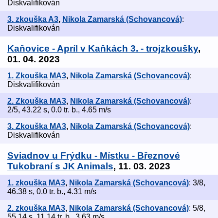
Diskvalifikován
3. zkouška A3
,
Nikola Zamarská (Schovancová)
:
Diskvalifikován
Kaňovice - Apríl v Kaňkách 3. - trojzkoušky
,
01. 04. 2023
1. Zkouška MA3
,
Nikola Zamarská (Schovancová)
:
Diskvalifikován
2. Zkouška MA3
,
Nikola Zamarská (Schovancová)
:
2/5, 43.22 s, 0.0 tr. b., 4.65 m/s
3. Zkouška MA3
,
Nikola Zamarská (Schovancová)
:
Diskvalifikován
Sviadnov u Frýdku - Místku - Březnové
Tukobraní s JK Animals
, 11. 03. 2023
1. zkouška MA3
,
Nikola Zamarská (Schovancová)
: 3/8,
46.38 s, 0.0 tr. b., 4.31 m/s
2. zkouška MA3
,
Nikola Zamarská (Schovancová)
: 5/8,
55.14 s, 11.14 tr. b., 3.63 m/s