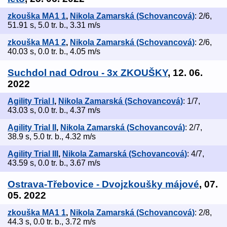
zkouška MA1 1
,
Nikola Zamarská (Schovancová)
: 2/6,
51.91 s, 5.0 tr. b., 3.31 m/s
zkouška MA1 2
,
Nikola Zamarská (Schovancová)
: 2/6,
40.03 s, 0.0 tr. b., 4.05 m/s
Suchdol nad Odrou - 3x ZKOUŠKY
, 12. 06.
2022
Agility Trial I
,
Nikola Zamarská (Schovancová)
: 1/7,
43.03 s, 0.0 tr. b., 4.37 m/s
Agility Trial II
,
Nikola Zamarská (Schovancová)
: 2/7,
38.9 s, 5.0 tr. b., 4.32 m/s
Agility Trial III
,
Nikola Zamarská (Schovancová)
: 4/7,
43.59 s, 0.0 tr. b., 3.67 m/s
Ostrava-Třebovice - Dvojzkoušky májové
, 07.
05. 2022
zkouška MA1 1
,
Nikola Zamarská (Schovancová)
: 2/8,
44.3 s, 0.0 tr. b., 3.72 m/s