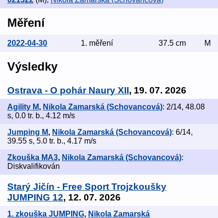
Měření
2022-04-30
1. měření
37.5 cm
M
Výsledky
Ostrava - O pohár Naury XII
, 19. 07. 2026
Agility M
,
Nikola Zamarská (Schovancová)
: 2/14, 48.08
s, 0.0 tr. b., 4.12 m/s
Jumping M
,
Nikola Zamarská (Schovancová)
: 6/14,
39.55 s, 5.0 tr. b., 4.17 m/s
Zkouška MA3
,
Nikola Zamarská (Schovancová)
:
Diskvalifikován
Starý Jičín - Free Sport Trojzkoušky
JUMPING 12
, 12. 07. 2026
1. zkouška JUMPING
,
Nikola Zamarská