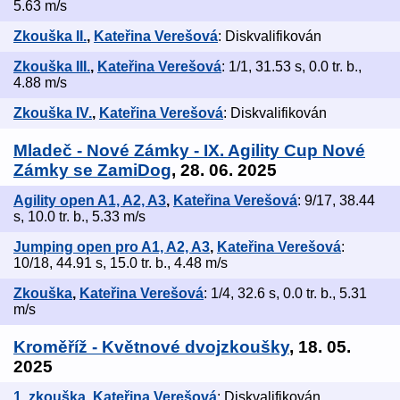
5.63 m/s
Zkouška II.
,
Kateřina Verešová
: Diskvalifikován
Zkouška III.
,
Kateřina Verešová
: 1/1, 31.53 s, 0.0 tr. b.,
4.88 m/s
Zkouška IV.
,
Kateřina Verešová
: Diskvalifikován
Mladeč - Nové Zámky - IX. Agility Cup Nové
Zámky se ZamiDog
, 28. 06. 2025
Agility open A1, A2, A3
,
Kateřina Verešová
: 9/17, 38.44
s, 10.0 tr. b., 5.33 m/s
Jumping open pro A1, A2, A3
,
Kateřina Verešová
:
10/18, 44.91 s, 15.0 tr. b., 4.48 m/s
Zkouška
,
Kateřina Verešová
: 1/4, 32.6 s, 0.0 tr. b., 5.31
m/s
Kroměříž - Květnové dvojzkoušky
, 18. 05.
2025
1. zkouška
,
Kateřina Verešová
: Diskvalifikován