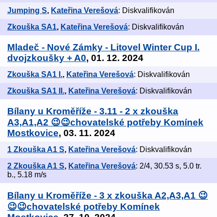
Jumping S
,
Kateřina Verešová
: Diskvalifikován
Zkouška SA1
,
Kateřina Verešová
: Diskvalifikován
Mladeč - Nové Zámky - Litovel Winter Cup I.
dvojzkoušky + A0
, 01. 12. 2024
Zkouška SA1 I.
,
Kateřina Verešová
: Diskvalifikován
Zkouška SA1 II.
,
Kateřina Verešová
: Diskvalifikován
Bílany u Kroměříže - 3.11 - 2 x zkouška
A3,A1,A2 😉😉chovatelské potřeby Komínek
Mostkovice
, 03. 11. 2024
1 Zkouška A1 S
,
Kateřina Verešová
: Diskvalifikován
2 Zkouška A1 S
,
Kateřina Verešová
: 2/4, 30.53 s, 5.0 tr.
b., 5.18 m/s
Bílany u Kroměříže - 3 x zkouška A2,A3,A1 😉
😉😉chovatelské potřeby Komínek