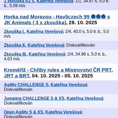
2 zkouška A2 S
,
Kateřina Verešová
: 1/1, 34.97 s, 5.0 tr.
b., 5.09 m/s
Horka nad Moravou - Havliczech 99 🎃🎃🎃 s
JK Animals ( 3 x zkouška)
, 28. 10. 2025
Zkouška I.
,
Kateřina Verešová
: 2/4, 40.0 s, 5.0 tr. b., 5.0
m/s
Zkouška II.
,
Kateřina Verešová
: Diskvalifikován
Zkouška III.
,
Kateřina Verešová
: 2/4, 34.96 s, 5.0 tr. b.,
4.63 m/s
Kroměříž - Chřiby rules a Mistrovství ČR PRT,
JRT a BRT
, 04. 10. 2025 - 05. 10. 2025
Agility CHALLENGE S
,
Kateřina Verešová
:
Diskvalifikován
Jumping CHALLENGE S & XS
,
Kateřina Verešová
:
Diskvalifikován
Open Agility S & XS
,
Kateřina Verešová
:
Diskvalifikován