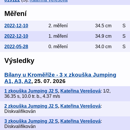
Měření
2022-12-10
2. měření
34.5 cm
S
2022-12-10
1. měření
34.9 cm
S
2022-05-28
0. měření
34.0 cm
S
Výsledky
Bílany u Kroměříže - 3 x zkouška Jumping
A1, A3, A2
, 25. 07. 2026
1 zkouška Jumping J2 S
,
Kateřina Verešová
: 1/2,
36.35 s, 10.0 tr. b., 4.37 m/s
2 zkouška Jumping J2 S
,
Kateřina Verešová
:
Diskvalifikován
3 zkouška Jumping J2 S
,
Kateřina Verešová
:
Diskvalifikován