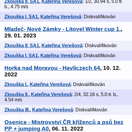
Zkouška II. SA1
,
Kateřina Verešová
: 1/2, 30.94 s, 5.0 tr.
b., 4.75 m/s
Zkouška I. SA1
,
Kateřina Verešová
: Diskvalifikován
Mladeč- Nové Zámky - Litovel Winter cup 1.
,
29. 01. 2023
Zkouška II. SA1
,
Kateřina Verešová
: Diskvalifikován
Zkouška I. SA1
,
Kateřina Verešová
: Diskvalifikován
Horka nad Moravou - Havliczech 64
, 10. 12.
2022
Zkouška I.
,
Kateřina Verešová
: Diskvalifikován
Zkouška II.
,
Kateřina Verešová
: 2/4, 32.16 s, 5.0 tr. b.,
4.54 m/s
Zkouška III.
,
Kateřina Verešová
: Diskvalifikován
Osenice - Mistrovství ČR kříženců a psů bez
PP + jumping A0
, 06. 11. 2022