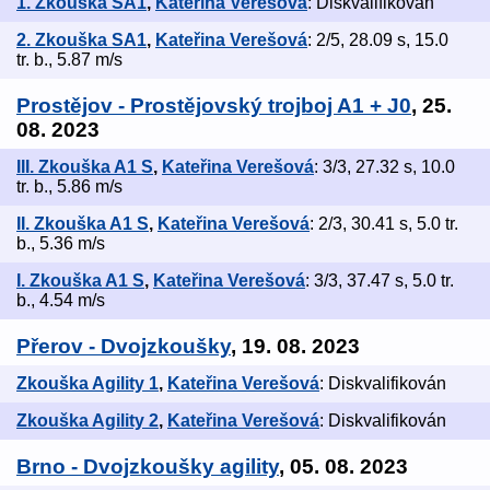
1. Zkouška SA1
,
Kateřina Verešová
: Diskvalifikován
2. Zkouška SA1
,
Kateřina Verešová
: 2/5, 28.09 s, 15.0
tr. b., 5.87 m/s
Prostějov - Prostějovský trojboj A1 + J0
, 25.
08. 2023
III. Zkouška A1 S
,
Kateřina Verešová
: 3/3, 27.32 s, 10.0
tr. b., 5.86 m/s
II. Zkouška A1 S
,
Kateřina Verešová
: 2/3, 30.41 s, 5.0 tr.
b., 5.36 m/s
I. Zkouška A1 S
,
Kateřina Verešová
: 3/3, 37.47 s, 5.0 tr.
b., 4.54 m/s
Přerov - Dvojzkoušky
, 19. 08. 2023
Zkouška Agility 1
,
Kateřina Verešová
: Diskvalifikován
Zkouška Agility 2
,
Kateřina Verešová
: Diskvalifikován
Brno - Dvojzkoušky agility
, 05. 08. 2023