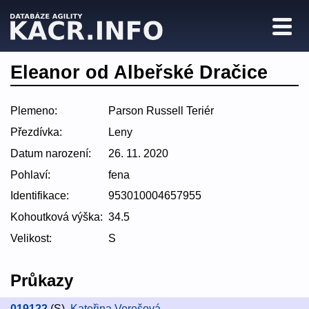
Eleanor od Albeřské Dračice
Plemeno:
Parson Russell Teriér
Přezdívka:
Leny
Datum narození:
26. 11. 2020
Pohlaví:
fena
Identifikace:
953010004657955
Kohoutková výška:
34.5
Velikost:
S
Průkazy
019122
(S)
,
Kateřina Verešová