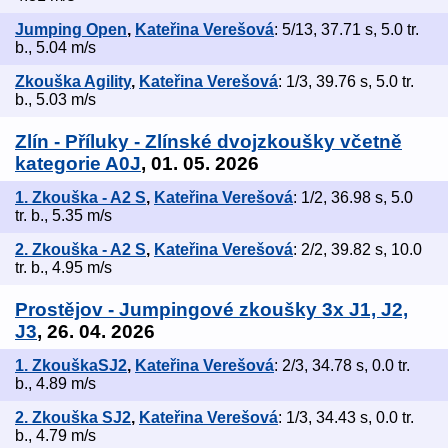
Jumping Open
,
Kateřina Verešová
: 5/13, 37.71 s, 5.0 tr.
b., 5.04 m/s
Zkouška Agility
,
Kateřina Verešová
: 1/3, 39.76 s, 5.0 tr.
b., 5.03 m/s
Zlín - Příluky - Zlínské dvojzkoušky včetně
kategorie A0J
, 01. 05. 2026
1. Zkouška - A2 S
,
Kateřina Verešová
: 1/2, 36.98 s, 5.0
tr. b., 5.35 m/s
2. Zkouška - A2 S
,
Kateřina Verešová
: 2/2, 39.82 s, 10.0
tr. b., 4.95 m/s
Prostějov - Jumpingové zkoušky 3x J1, J2,
J3
, 26. 04. 2026
1. ZkouškaSJ2
,
Kateřina Verešová
: 2/3, 34.78 s, 0.0 tr.
b., 4.89 m/s
2. Zkouška SJ2
,
Kateřina Verešová
: 1/3, 34.43 s, 0.0 tr.
b., 4.79 m/s