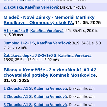
2. zkouška
,
Kateřina Verešová
: Diskvalifikován
Mladeč - Nové Zámky - Memoriál Martinky
Smolkové - Olomoucký skok IV.
, 11. 05. 2025
A1 zkouška S
,
Kateřina Verešová
: 5/5, 35.41 s, 20.0 tr.
b., 5.08 m/s
Jumping 1+2+3 S
,
Kateřina Verešová
: 3/19, 34.81 s, 5.0
tr. b., 5.75 m/s
Žabákova depka J 3+2+1+0 S
,
Kateřina Verešová
:
15/20, 35.5 s, 15.0 tr. b., 5.92 m/s
Bílany u Kroměříže - 3 x zkouška A1,A3,A2
chovatelské potřeby Komínek Mostkovice
,
01. 03. 2025
1 Zkouška A1 S
,
Kateřina Verešová
: Diskvalifikován
2 Zkouška A1 S
,
Kateřina Verešová
: Diskvalifikován
3 Zkouška A1 S
,
Kateřina Verešová
: Diskvalifikován