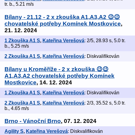
tr. b., 5.21 m/s
Bílany - 21.12 - 2 x zkouška A1,A3,A2 😉😉
chovatelské potřeby Komínek Mostkovice
,
21. 12. 2024
1 Zkouška A1 S
,
Kateřina Verešová
: 2/5, 28.93 s, 5.0 tr.
b., 5.25 m/s
2 Zkouška A1 S
,
Kateřina Verešová
: Diskvalifikován
Bílany u Kroměříže - 2 x zkouška 😉😉
A1,A3,A2 chovatelské potřeby Komínek
Mostkovice
, 14. 12. 2024
1 Zkouška A1 S
,
Kateřina Verešová
: Diskvalifikován
2 Zkouška A1 S
,
Kateřina Verešová
: 2/3, 35.52 s, 5.0 tr.
b., 4.65 m/s
Brno - Vánoční Brno
, 07. 12. 2024
Agility S
,
Kateřina Verešová
: Diskvalifikován