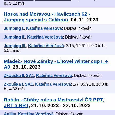
b., 5.12 m/s
Horka nad Moravou - Havliczech 62 -
Jumping speciál s Calibrou
, 04. 11. 2023
Jumping I.
,
Kateřina Verešová
: Diskvalifikován
Jumping II.
,
Kateřina Verešová
: Diskvalifikován
Jumping III.
,
Kateřina Verešová
: 3/15, 19.61 s, 0.0 tr. b.,
5.51 m/s
Mladeč- Nové Zámky - Litovel Winter cup I. +
A0
, 29. 10. 2023
Zkouška II. SA1
,
Kateřina Verešová
: Diskvalifikován
Zkouška I. SA1
,
Kateřina Verešová
: 1/7, 35.91 s, 10.0 tr.
b., 4.32 m/s
Roštín - Chřiby rules a Mistrovství ČR PRT,
JRT a BRT
, 21. 10. 2023 - 22. 10. 2023
Agility
,
Kateřina Verešová
: Diskvalifikován