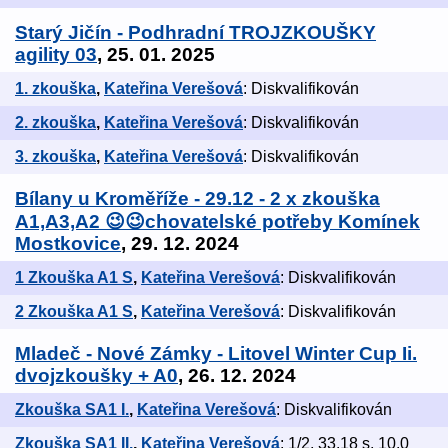
Starý Jičín - Podhradní TROJZKOUŠKY
agility 03
, 25. 01. 2025
1. zkouška
,
Kateřina Verešová
: Diskvalifikován
2. zkouška
,
Kateřina Verešová
: Diskvalifikován
3. zkouška
,
Kateřina Verešová
: Diskvalifikován
Bílany u Kroměříže - 29.12 - 2 x zkouška
A1,A3,A2 😉😉chovatelské potřeby Komínek
Mostkovice
, 29. 12. 2024
1 Zkouška A1 S
,
Kateřina Verešová
: Diskvalifikován
2 Zkouška A1 S
,
Kateřina Verešová
: Diskvalifikován
Mladeč - Nové Zámky - Litovel Winter Cup Ii.
dvojzkoušky + A0
, 26. 12. 2024
Zkouška SA1 I.
,
Kateřina Verešová
: Diskvalifikován
Zkouška SA1 II.
,
Kateřina Verešová
: 1/2, 33.18 s, 10.0