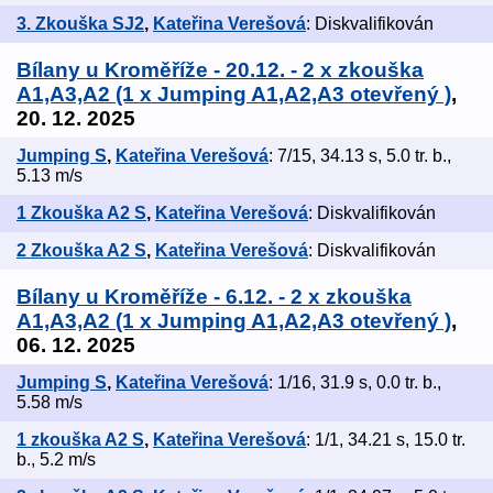
3. Zkouška SJ2
,
Kateřina Verešová
: Diskvalifikován
Bílany u Kroměříže - 20.12. - 2 x zkouška
A1,A3,A2 (1 x Jumping A1,A2,A3 otevřený )
,
20. 12. 2025
Jumping S
,
Kateřina Verešová
: 7/15, 34.13 s, 5.0 tr. b.,
5.13 m/s
1 Zkouška A2 S
,
Kateřina Verešová
: Diskvalifikován
2 Zkouška A2 S
,
Kateřina Verešová
: Diskvalifikován
Bílany u Kroměříže - 6.12. - 2 x zkouška
A1,A3,A2 (1 x Jumping A1,A2,A3 otevřený )
,
06. 12. 2025
Jumping S
,
Kateřina Verešová
: 1/16, 31.9 s, 0.0 tr. b.,
5.58 m/s
1 zkouška A2 S
,
Kateřina Verešová
: 1/1, 34.21 s, 15.0 tr.
b., 5.2 m/s