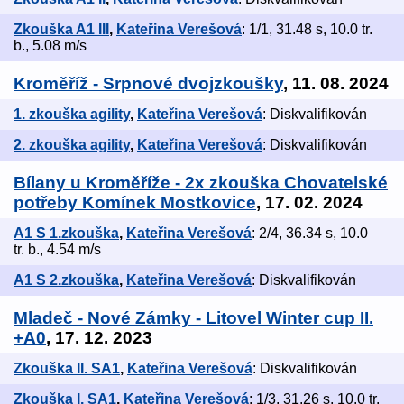
Zkouška A1 III
,
Kateřina Verešová
: 1/1, 31.48 s, 10.0 tr.
b., 5.08 m/s
Kroměříž - Srpnové dvojzkoušky
, 11. 08. 2024
1. zkouška agility
,
Kateřina Verešová
: Diskvalifikován
2. zkouška agility
,
Kateřina Verešová
: Diskvalifikován
Bílany u Kroměříže - 2x zkouška Chovatelské
potřeby Komínek Mostkovice
, 17. 02. 2024
A1 S 1.zkouška
,
Kateřina Verešová
: 2/4, 36.34 s, 10.0
tr. b., 4.54 m/s
A1 S 2.zkouška
,
Kateřina Verešová
: Diskvalifikován
Mladeč - Nové Zámky - Litovel Winter cup II.
+A0
, 17. 12. 2023
Zkouška II. SA1
,
Kateřina Verešová
: Diskvalifikován
Zkouška I. SA1
,
Kateřina Verešová
: 1/3, 31.26 s, 10.0 tr.