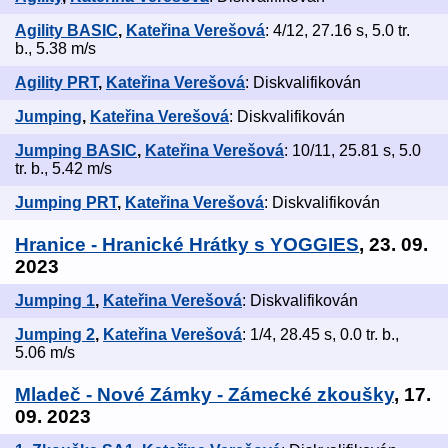
Agility BASIC
,
Kateřina Verešová
: 4/12, 27.16 s, 5.0 tr.
b., 5.38 m/s
Agility PRT
,
Kateřina Verešová
: Diskvalifikován
Jumping
,
Kateřina Verešová
: Diskvalifikován
Jumping BASIC
,
Kateřina Verešová
: 10/11, 25.81 s, 5.0
tr. b., 5.42 m/s
Jumping PRT
,
Kateřina Verešová
: Diskvalifikován
Hranice - Hranické Hrátky s YOGGIES
, 23. 09.
2023
Jumping 1
,
Kateřina Verešová
: Diskvalifikován
Jumping 2
,
Kateřina Verešová
: 1/4, 28.45 s, 0.0 tr. b.,
5.06 m/s
Mladeč - Nové Zámky - Zámecké zkoušky
, 17.
09. 2023