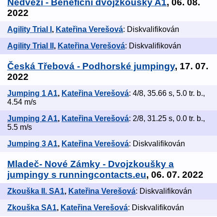
Nedvězí - Benefiční dvojzkoušky A1
, 06. 08.
2022
Agility Trial I
,
Kateřina Verešová
: Diskvalifikován
Agility Trial II
,
Kateřina Verešová
: Diskvalifikován
Česká Třebová - Podhorské jumpingy
, 17. 07.
2022
Jumping 1 A1
,
Kateřina Verešová
: 4/8, 35.66 s, 5.0 tr. b.,
4.54 m/s
Jumping 2 A1
,
Kateřina Verešová
: 2/8, 31.25 s, 0.0 tr. b.,
5.5 m/s
Jumping 3 A1
,
Kateřina Verešová
: Diskvalifikován
Mladeč- Nové Zámky - Dvojzkoušky a
jumpingy s runningcontacts.eu
, 06. 07. 2022
Zkouška II. SA1
,
Kateřina Verešová
: Diskvalifikován
Zkouška SA1
,
Kateřina Verešová
: Diskvalifikován