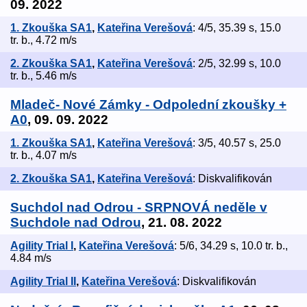
09. 2022
1. Zkouška SA1
,
Kateřina Verešová
: 4/5, 35.39 s, 15.0
tr. b., 4.72 m/s
2. Zkouška SA1
,
Kateřina Verešová
: 2/5, 32.99 s, 10.0
tr. b., 5.46 m/s
Mladeč- Nové Zámky - Odpolední zkoušky +
A0
, 09. 09. 2022
1. Zkouška SA1
,
Kateřina Verešová
: 3/5, 40.57 s, 25.0
tr. b., 4.07 m/s
2. Zkouška SA1
,
Kateřina Verešová
: Diskvalifikován
Suchdol nad Odrou - SRPNOVÁ neděle v
Suchdole nad Odrou
, 21. 08. 2022
Agility Trial I
,
Kateřina Verešová
: 5/6, 34.29 s, 10.0 tr. b.,
4.84 m/s
Agility Trial II
,
Kateřina Verešová
: Diskvalifikován