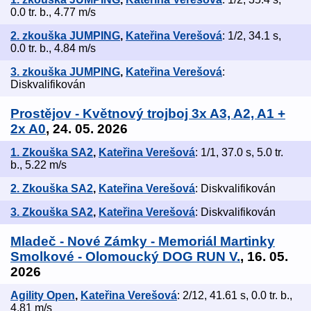
0.0 tr. b., 4.77 m/s
2. zkouška JUMPING
,
Kateřina Verešová
: 1/2, 34.1 s,
0.0 tr. b., 4.84 m/s
3. zkouška JUMPING
,
Kateřina Verešová
:
Diskvalifikován
Prostějov - Květnový trojboj 3x A3, A2, A1 +
2x A0
, 24. 05. 2026
1. Zkouška SA2
,
Kateřina Verešová
: 1/1, 37.0 s, 5.0 tr.
b., 5.22 m/s
2. Zkouška SA2
,
Kateřina Verešová
: Diskvalifikován
3. Zkouška SA2
,
Kateřina Verešová
: Diskvalifikován
Mladeč - Nové Zámky - Memoriál Martinky
Smolkové - Olomoucký DOG RUN V.
, 16. 05.
2026
Agility Open
,
Kateřina Verešová
: 2/12, 41.61 s, 0.0 tr. b.,
4.81 m/s