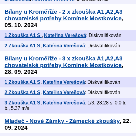
Bílany u Kroměříže - 2 x zkouška A1,A2,A3
chovatelské potřeby Komínek Mostkovice
,
05. 10. 2024
1 Zkouška A1 S
,
Kateřina Verešová
: Diskvalifikován
2 Zkouška A1 S
,
Kateřina Verešová
: Diskvalifikován
Bílany u Kroměříže - 3 x zkouška A1,A2,A3
chovatelské potřeby Komínek Mostkovice
,
28. 09. 2024
1 Zkouška A1 S
,
Kateřina Verešová
: Diskvalifikován
2 Zkouška A1 S
,
Kateřina Verešová
: Diskvalifikován
3 Zkouška A1 S
,
Kateřina Verešová
: 1/3, 28.28 s, 0.0 tr.
b., 5.37 m/s
Mladeč - Nové Zámky - Zámecké zkoušky
, 22.
09. 2024