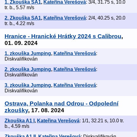
1. Zkouška SA1
,
Kateřina Verešová
: 3/4, 31.75 s, 10.0
tr. b., 5.57 m/s
2. Zkouška SA1
,
Kateřina Verešová
: 2/4, 40.25 s, 20.0
tr. b., 4.22 m/s
Hranice - Hranické Hrátky 2024 s Calibrou
,
01. 09. 2024
1. zkouška Jumping
,
Kateřina Verešová
:
Diskvalifikován
2. zkouška Jumping
,
Kateřina Verešová
:
Diskvalifikován
3. zkouška Jumping
,
Kateřina Verešová
:
Diskvalifikován
Ostrava, Polanka nad Odrou - Odpolední
zkoušky
, 17. 08. 2024
Zkouška A1 I
,
Kateřina Verešová
: 1/1, 32.21 s, 10.0 tr.
b., 4.59 m/s
Zkouška A1 II
,
Kateřina Verešová
: Diskvalifikován