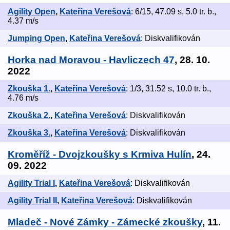
Agility Open
,
Kateřina Verešová
: 6/15, 47.09 s, 5.0 tr. b.,
4.37 m/s
Jumping Open
,
Kateřina Verešová
: Diskvalifikován
Horka nad Moravou - Havliczech 47
, 28. 10.
2022
Zkouška 1.
,
Kateřina Verešová
: 1/3, 31.52 s, 10.0 tr. b.,
4.76 m/s
Zkouška 2.
,
Kateřina Verešová
: Diskvalifikován
Zkouška 3.
,
Kateřina Verešová
: Diskvalifikován
Kroměříž - Dvojzkoušky s Krmiva Hulín
, 24.
09. 2022
Agility Trial I
,
Kateřina Verešová
: Diskvalifikován
Agility Trial II
,
Kateřina Verešová
: Diskvalifikován
Mladeč - Nové Zámky - Zámecké zkoušky
, 11.