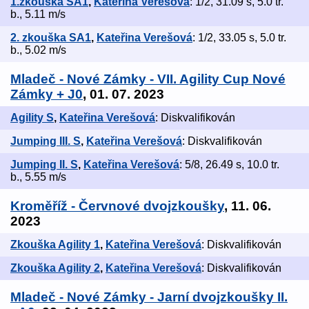
1.zkouška SA1
,
Kateřina Verešová
: 1/2, 31.09 s, 5.0 tr.
b., 5.11 m/s
2. zkouška SA1
,
Kateřina Verešová
: 1/2, 33.05 s, 5.0 tr.
b., 5.02 m/s
Mladeč - Nové Zámky - VII. Agility Cup Nové
Zámky + J0
, 01. 07. 2023
Agility S
,
Kateřina Verešová
: Diskvalifikován
Jumping III. S
,
Kateřina Verešová
: Diskvalifikován
Jumping II. S
,
Kateřina Verešová
: 5/8, 26.49 s, 10.0 tr.
b., 5.55 m/s
Kroměříž - Červnové dvojzkoušky
, 11. 06.
2023
Zkouška Agility 1
,
Kateřina Verešová
: Diskvalifikován
Zkouška Agility 2
,
Kateřina Verešová
: Diskvalifikován
Mladeč - Nové Zámky - Jarní dvojzkoušky II.