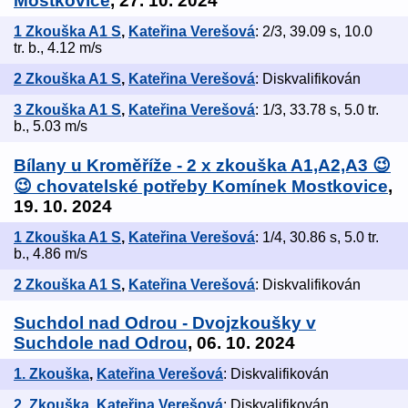
Mostkovice
, 27. 10. 2024
1 Zkouška A1 S
,
Kateřina Verešová
: 2/3, 39.09 s, 10.0
tr. b., 4.12 m/s
2 Zkouška A1 S
,
Kateřina Verešová
: Diskvalifikován
3 Zkouška A1 S
,
Kateřina Verešová
: 1/3, 33.78 s, 5.0 tr.
b., 5.03 m/s
Bílany u Kroměříže - 2 x zkouška A1,A2,A3 😉
😉 chovatelské potřeby Komínek Mostkovice
,
19. 10. 2024
1 Zkouška A1 S
,
Kateřina Verešová
: 1/4, 30.86 s, 5.0 tr.
b., 4.86 m/s
2 Zkouška A1 S
,
Kateřina Verešová
: Diskvalifikován
Suchdol nad Odrou - Dvojzkoušky v
Suchdole nad Odrou
, 06. 10. 2024
1. Zkouška
,
Kateřina Verešová
: Diskvalifikován
2. Zkouška
,
Kateřina Verešová
: Diskvalifikován