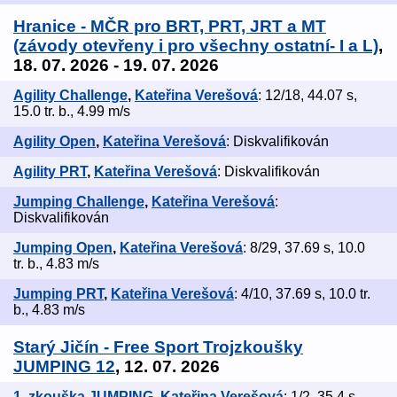
Hranice - MČR pro BRT, PRT, JRT a MT
(závody otevřeny i pro všechny ostatní- I a L)
,
18. 07. 2026 - 19. 07. 2026
Agility Challenge
,
Kateřina Verešová
: 12/18, 44.07 s,
15.0 tr. b., 4.99 m/s
Agility Open
,
Kateřina Verešová
: Diskvalifikován
Agility PRT
,
Kateřina Verešová
: Diskvalifikován
Jumping Challenge
,
Kateřina Verešová
:
Diskvalifikován
Jumping Open
,
Kateřina Verešová
: 8/29, 37.69 s, 10.0
tr. b., 4.83 m/s
Jumping PRT
,
Kateřina Verešová
: 4/10, 37.69 s, 10.0 tr.
b., 4.83 m/s
Starý Jičín - Free Sport Trojzkoušky
JUMPING 12
, 12. 07. 2026
1. zkouška JUMPING
,
Kateřina Verešová
: 1/2, 35.4 s,