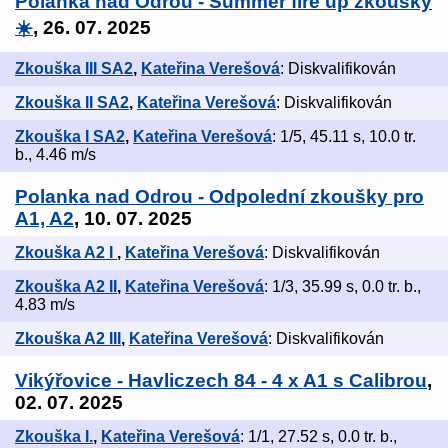
Polanka nad Odrou - Summer fire up zkoušky
☀️
, 26. 07. 2025
Zkouška III SA2
,
Kateřina Verešová
: Diskvalifikován
Zkouška II SA2
,
Kateřina Verešová
: Diskvalifikován
Zkouška I SA2
,
Kateřina Verešová
: 1/5, 45.11 s, 10.0 tr.
b., 4.46 m/s
Polanka nad Odrou - Odpolední zkoušky pro
A1, A2
, 10. 07. 2025
Zkouška A2 I
,
Kateřina Verešová
: Diskvalifikován
Zkouška A2 II
,
Kateřina Verešová
: 1/3, 35.99 s, 0.0 tr. b.,
4.83 m/s
Zkouška A2 III
,
Kateřina Verešová
: Diskvalifikován
Vikýřovice - Havliczech 84 - 4 x A1 s Calibrou
,
02. 07. 2025
Zkouška I.
,
Kateřina Verešová
: 1/1, 27.52 s, 0.0 tr. b.,