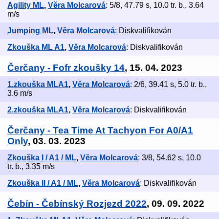
Agility ML
,
Věra Molcarová
: 5/8, 47.79 s, 10.0 tr. b., 3.64
m/s
Jumping ML
,
Věra Molcarová
: Diskvalifikován
Zkouška ML A1
,
Věra Molcarová
: Diskvalifikován
Čerčany - Fofr zkoušky 14
, 15. 04. 2023
1.zkouška MLA1
,
Věra Molcarová
: 2/6, 39.41 s, 5.0 tr. b.,
3.6 m/s
2.zkouška MLA1
,
Věra Molcarová
: Diskvalifikován
Čerčany - Tea Time At Tachyon For A0/A1
Only
, 03. 03. 2023
Zkouška I / A1 / ML
,
Věra Molcarová
: 3/8, 54.62 s, 10.0
tr. b., 3.35 m/s
Zkouška II / A1 / ML
,
Věra Molcarová
: Diskvalifikován
Čebín - Čebínský Rozjezd 2022
, 09. 09. 2022