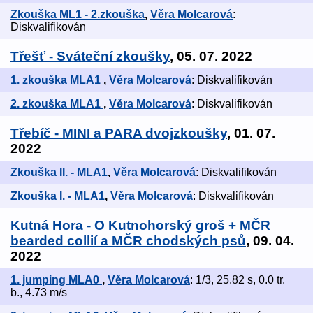
Zkouška ML1 - 2.zkouška
,
Věra Molcarová
:
Diskvalifikován
Třešť - Sváteční zkoušky
, 05. 07. 2022
1. zkouška MLA1
,
Věra Molcarová
: Diskvalifikován
2. zkouška MLA1
,
Věra Molcarová
: Diskvalifikován
Třebíč - MINI a PARA dvojzkoušky
, 01. 07.
2022
Zkouška II. - MLA1
,
Věra Molcarová
: Diskvalifikován
Zkouška I. - MLA1
,
Věra Molcarová
: Diskvalifikován
Kutná Hora - O Kutnohorský groš + MČR
bearded collií a MČR chodských psů
, 09. 04.
2022
1. jumping MLA0
,
Věra Molcarová
: 1/3, 25.82 s, 0.0 tr.
b., 4.73 m/s