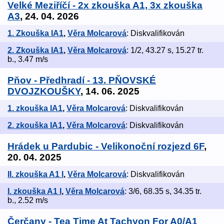
Velké Meziříčí - 2x zkouška A1, 3x zkouška
A3
, 24. 04. 2026
1. Zkouška IA1
,
Věra Molcarová
: Diskvalifikován
2. Zkouška IA1
,
Věra Molcarová
: 1/2, 43.27 s, 15.27 tr.
b., 3.47 m/s
Pňov - Předhradí - 13. PŇOVSKÉ
DVOJZKOUŠKY
, 14. 06. 2025
1. zkouška IA1
,
Věra Molcarová
: Diskvalifikován
2. zkouška IA1
,
Věra Molcarová
: Diskvalifikován
Hrádek u Pardubic - Velikonoční rozjezd 6F
,
20. 04. 2025
II. zkouška A1 I
,
Věra Molcarová
: Diskvalifikován
I. zkouška A1 I
,
Věra Molcarová
: 3/6, 68.35 s, 34.35 tr.
b., 2.52 m/s
Čerčany - Tea Time At Tachyon For A0/A1