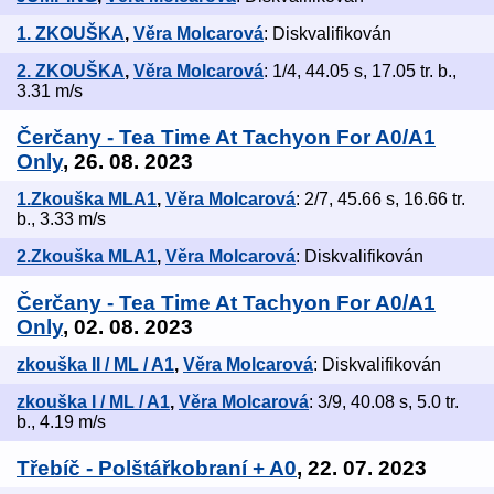
1. ZKOUŠKA
,
Věra Molcarová
: Diskvalifikován
2. ZKOUŠKA
,
Věra Molcarová
: 1/4, 44.05 s, 17.05 tr. b.,
3.31 m/s
Čerčany - Tea Time At Tachyon For A0/A1
Only
, 26. 08. 2023
1.Zkouška MLA1
,
Věra Molcarová
: 2/7, 45.66 s, 16.66 tr.
b., 3.33 m/s
2.Zkouška MLA1
,
Věra Molcarová
: Diskvalifikován
Čerčany - Tea Time At Tachyon For A0/A1
Only
, 02. 08. 2023
zkouška II / ML / A1
,
Věra Molcarová
: Diskvalifikován
zkouška I / ML / A1
,
Věra Molcarová
: 3/9, 40.08 s, 5.0 tr.
b., 4.19 m/s
Třebíč - Polštářkobraní + A0
, 22. 07. 2023