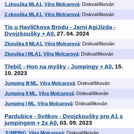
1.zkouška MLA1
,
Věra Molcarová
: Diskvalifikován
2.zkouška MLA1
,
Věra Molcarová
: Diskvalifikován
Tis u Havlíčkova Brodu - Jarní AgiJízda -
Dvojzkoušky + A0
, 27. 04. 2024
Zkouška II MLA1
,
Věra Molcarová
: Diskvalifikován
Zkouška I MLA1
,
Věra Molcarová
: Diskvalifikován
Třebíč - Hon na myšky - Jumpingy + A0
, 15.
10. 2023
Jumping III ML
,
Věra Molcarová
: Diskvalifikován
Jumping II ML
,
Věra Molcarová
: Diskvalifikován
Jumping I ML
,
Věra Molcarová
: Diskvalifikován
Pardubice - Svítkov - Dvojzkoušky pro A1 s
jumpingem + 2x A0
, 03. 09. 2023
JUMPING
,
Věra Molcarová
: Diskvalifikován