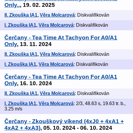
Only..
, 19. 02. 2025
II. Zkouška IA1
,
Věra Molcarová
: Diskvalifikován
I. Zkouška IA1
,
Věra Molcarová
: Diskvalifikován
Čerčany - Tea Time At Tachyon For A0/A1
Only
, 13. 11. 2024
II. Zkouška IA1
,
Věra Molcarová
: Diskvalifikován
I. Zkouška IA1
,
Věra Molcarová
: Diskvalifikován
Čerčany - Tea Time At Tachyon For A0/A1
Only
, 16. 10. 2024
II. Zkouška IA1
,
Věra Molcarová
: Diskvalifikován
I. Zkouška IA1
,
Věra Molcarová
: 2/3, 48.63 s, 19.63 tr. b.,
3.25 m/s
Čerčany - Zkouškový víkend (4xJ0 + 4xA1 +
4xA2 + 4xA3)
, 05. 10. 2024 - 06. 10. 2024