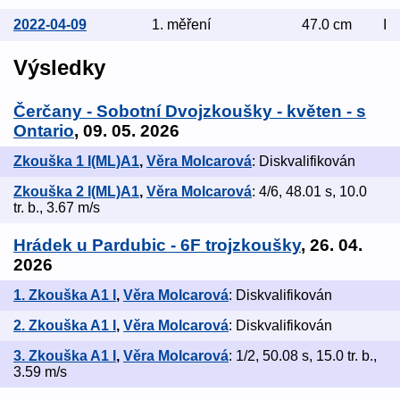
2022-04-09
1. měření
47.0 cm
I
Výsledky
Čerčany - Sobotní Dvojzkoušky - květen - s
Ontario
, 09. 05. 2026
Zkouška 1 I(ML)A1
,
Věra Molcarová
: Diskvalifikován
Zkouška 2 I(ML)A1
,
Věra Molcarová
: 4/6, 48.01 s, 10.0
tr. b., 3.67 m/s
Hrádek u Pardubic - 6F trojzkoušky
, 26. 04.
2026
1. Zkouška A1 I
,
Věra Molcarová
: Diskvalifikován
2. Zkouška A1 I
,
Věra Molcarová
: Diskvalifikován
3. Zkouška A1 I
,
Věra Molcarová
: 1/2, 50.08 s, 15.0 tr. b.,
3.59 m/s