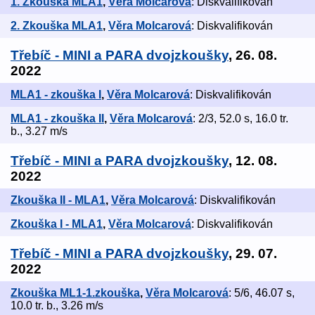
1. Zkouška MLA1
,
Věra Molcarová
: Diskvalifikován
2. Zkouška MLA1
,
Věra Molcarová
: Diskvalifikován
Třebíč - MINI a PARA dvojzkoušky
, 26. 08.
2022
MLA1 - zkouška I
,
Věra Molcarová
: Diskvalifikován
MLA1 - zkouška II
,
Věra Molcarová
: 2/3, 52.0 s, 16.0 tr.
b., 3.27 m/s
Třebíč - MINI a PARA dvojzkoušky
, 12. 08.
2022
Zkouška II - MLA1
,
Věra Molcarová
: Diskvalifikován
Zkouška I - MLA1
,
Věra Molcarová
: Diskvalifikován
Třebíč - MINI a PARA dvojzkoušky
, 29. 07.
2022
Zkouška ML1-1.zkouška
,
Věra Molcarová
: 5/6, 46.07 s,
10.0 tr. b., 3.26 m/s