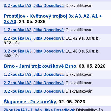
3. Zkouška IA3
,
Jitka Dosedlová
: Diskvalifikován
Prostějov - Květnový trojboj 3x A3, A2, A1 +
2x A0
, 24. 05. 2026
1. Zkouška IA3
,
Jitka Dosedlová
: Diskvalifikován
2. Zkouška IA3
,
Jitka Dosedlová
: 1/1, 42.9 s, 0.0 tr. b.,
5.13 m/s
3. Zkouška IA3
,
Jitka Dosedlová
: 1/1, 48.0 s, 5.0 tr. b.,
4.58 m/s
Brno - Jarní trojzkouškové Brno
, 08. 05. 2026
1. Zkouška IA3
,
Jitka Dosedlová
: Diskvalifikován
2. Zkouška IA3
,
Jitka Dosedlová
: Diskvalifikován
3. Zkouška IA3
,
Jitka Dosedlová
: Diskvalifikován
Šlapanice - 2x zkoušky
, 02. 05. 2026
Zkouška IA3 - 1. běh
,
Jitka Dosedlová
: Diskvalifikován