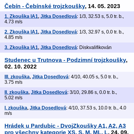
Čebín - Čebínské trojzkoušky
, 14. 05. 2023
1. Zkouška IA1
,
Jitka Dosedlová
: 1/3, 32.53 s, 5.0 tr. b.,
4.73 m/s
2. Zkouška IA1
,
Jitka Dosedlová
: 1/3, 32.97 s, 0.0 tr. b.,
4.85 m/s
3. Zkouška IA1
,
Jitka Dosedlová
: Diskvalifikován
Studenec u Trutnova - Podzimní trojzkoušky
,
02. 10. 2022
III. zkouška
,
Jitka Dosedlová
: 4/10, 40.05 s, 5.0 tr. b.,
3.75 m/s
II. zkouška
,
Jitka Dosedlová
: 3/10, 29.86 s, 0.0 tr. b.,
5.02 m/s
I. zkouška
,
Jitka Dosedlová
: 4/10, 37.53 s, 10.0 tr. b., 4.0
m/s
Hrádek u Pardubic - DvojZkoušky A1, A2, A3
pro všechny kategorie XS, S, M, ML, L
, 24. 09.