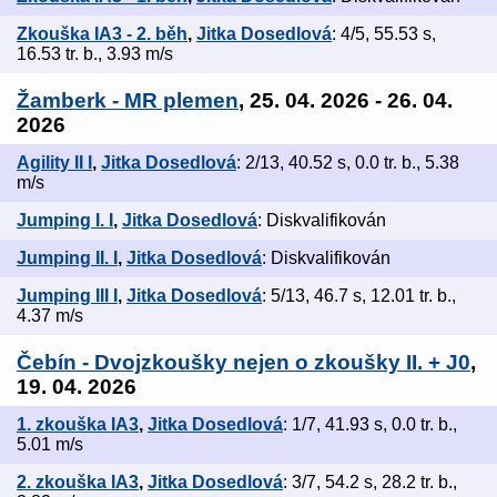
Zkouška IA3 - 2. běh
,
Jitka Dosedlová
: 4/5, 55.53 s,
16.53 tr. b., 3.93 m/s
Žamberk - MR plemen
, 25. 04. 2026 - 26. 04.
2026
Agility II I
,
Jitka Dosedlová
: 2/13, 40.52 s, 0.0 tr. b., 5.38
m/s
Jumping I. I
,
Jitka Dosedlová
: Diskvalifikován
Jumping II. I
,
Jitka Dosedlová
: Diskvalifikován
Jumping III I
,
Jitka Dosedlová
: 5/13, 46.7 s, 12.01 tr. b.,
4.37 m/s
Čebín - Dvojzkoušky nejen o zkoušky II. + J0
,
19. 04. 2026
1. zkouška IA3
,
Jitka Dosedlová
: 1/7, 41.93 s, 0.0 tr. b.,
5.01 m/s
2. zkouška IA3
,
Jitka Dosedlová
: 3/7, 54.2 s, 28.2 tr. b.,