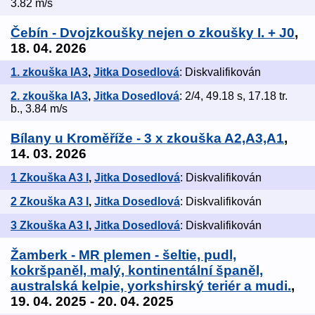
3.82 m/s
Čebín - Dvojzkoušky nejen o zkoušky I. + J0
,
18. 04. 2026
1. zkouška IA3
,
Jitka Dosedlová
: Diskvalifikován
2. zkouška IA3
,
Jitka Dosedlová
: 2/4, 49.18 s, 17.18 tr.
b., 3.84 m/s
Bílany u Kroměříže - 3 x zkouška A2,A3,A1
,
14. 03. 2026
1 Zkouška A3 I
,
Jitka Dosedlová
: Diskvalifikován
2 Zkouška A3 I
,
Jitka Dosedlová
: Diskvalifikován
3 Zkouška A3 I
,
Jitka Dosedlová
: Diskvalifikován
Žamberk - MR plemen - šeltie, pudl,
kokršpaněl, malý, kontinentální španěl,
australská kelpie, yorkshirský teriér a mudi.
,
19. 04. 2025 - 20. 04. 2025