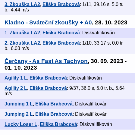
3. Zkouška LA2
,
Eliška Brabcová
: 1/11, 39.16 s, 5.0 tr.
b., 4.44 m/s
Kladno - Sváteční zkoušky + A0
, 28. 10. 2023
1. Zkouška LA2
,
Eliška Brabcová
: Diskvalifikován
2. Zkouška LA2
,
Eliška Brabcová
: 1/10, 33.17 s, 0.0 tr.
b., 6.03 m/s
Čerčany - As Fast As Tachyon
, 30. 09. 2023 -
01. 10. 2023
Agility 1 L
,
Eliška Brabcová
: Diskvalifikován
Agility 2 L
,
Eliška Brabcová
: 9/37, 36.0 s, 5.0 tr. b., 5.64
m/s
Jumping 1 L
,
Eliška Brabcová
: Diskvalifikován
Jumping 2 L
,
Eliška Brabcová
: Diskvalifikován
Lucky Loser L
,
Eliška Brabcová
: Diskvalifikován