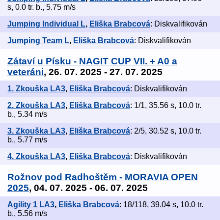
s, 0.0 tr. b., 5.75 m/s
Jumping Individual L
,
Eliška Brabcová
: Diskvalifikován
Jumping Team L
,
Eliška Brabcová
: Diskvalifikován
Zátaví u Písku - NAGIT CUP VII. + A0 a
veteráni
, 26. 07. 2025 - 27. 07. 2025
1. Zkouška LA3
,
Eliška Brabcová
: Diskvalifikován
2. Zkouška LA3
,
Eliška Brabcová
: 1/1, 35.56 s, 10.0 tr.
b., 5.34 m/s
3. Zkouška LA3
,
Eliška Brabcová
: 2/5, 30.52 s, 10.0 tr.
b., 5.77 m/s
4. Zkouška LA3
,
Eliška Brabcová
: Diskvalifikován
Rožnov pod Radhoštěm - MORAVIA OPEN
2025
, 04. 07. 2025 - 06. 07. 2025
Agility 1 LA3
,
Eliška Brabcová
: 18/118, 39.04 s, 10.0 tr.
b., 5.56 m/s