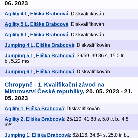
06. 2023
Agility 4 L
,
Eliška Brabcová
: Diskvalifikován
Agility 5 L
,
Eliška Brabcová
: Diskvalifikován
Agility 6 L
,
Eliška Brabcová
: Diskvalifikován
Jumping 4 L
,
Eliška Brabcová
: Diskvalifikován
Jumping 5 L
,
Eliška Brabcová
: 39/69, 39.86 s, 15.0 tr.
b., 5.22 m/s
Jumping 6 L
,
Eliška Brabcová
: Diskvalifikován
Chropyně - 1. Kvalifikační závod na
Mistrovství České republiky
, 20. 05. 2023 - 21.
05. 2023
Agility 1
,
Eliška Brabcová
: Diskvalifikován
Agility 2
,
Eliška Brabcová
: 25/110, 41.88 s, 5.0 tr. b., 4.8
m/s
Jumping 1
,
Eliška Brabcová
: 62/116, 34.64 s, 25.0 tr. b.,