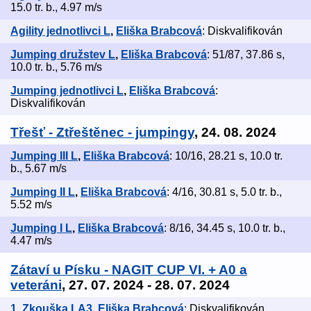
15.0 tr. b., 4.97 m/s
Agility jednotlivci L
,
Eliška Brabcová
: Diskvalifikován
Jumping družstev L
,
Eliška Brabcová
: 51/87, 37.86 s,
10.0 tr. b., 5.76 m/s
Jumping jednotlivci L
,
Eliška Brabcová
:
Diskvalifikován
Třešť - Ztřeštěnec - jumpingy
, 24. 08. 2024
Jumping III L
,
Eliška Brabcová
: 10/16, 28.21 s, 10.0 tr.
b., 5.67 m/s
Jumping II L
,
Eliška Brabcová
: 4/16, 30.81 s, 5.0 tr. b.,
5.52 m/s
Jumping I L
,
Eliška Brabcová
: 8/16, 34.45 s, 10.0 tr. b.,
4.47 m/s
Zátaví u Písku - NAGIT CUP VI. + A0 a
veteráni
, 27. 07. 2024 - 28. 07. 2024
1. Zkouška LA3
,
Eliška Brabcová
: Diskvalifikován