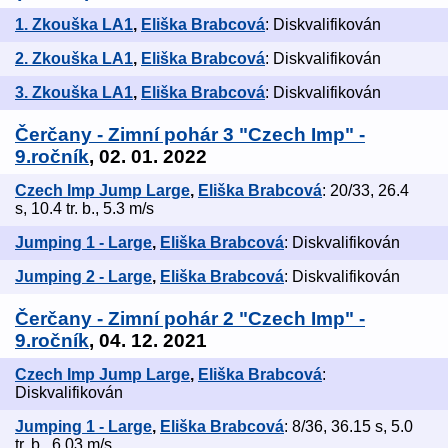
1. Zkouška LA1
,
Eliška Brabcová
: Diskvalifikován
2. Zkouška LA1
,
Eliška Brabcová
: Diskvalifikován
3. Zkouška LA1
,
Eliška Brabcová
: Diskvalifikován
Čerčany - Zimní pohár 3 "Czech Imp" -
9.ročník
, 02. 01. 2022
Czech Imp Jump Large
,
Eliška Brabcová
: 20/33, 26.4
s, 10.4 tr. b., 5.3 m/s
Jumping 1 - Large
,
Eliška Brabcová
: Diskvalifikován
Jumping 2 - Large
,
Eliška Brabcová
: Diskvalifikován
Čerčany - Zimní pohár 2 "Czech Imp" -
9.ročník
, 04. 12. 2021
Czech Imp Jump Large
,
Eliška Brabcová
:
Diskvalifikován
Jumping 1 - Large
,
Eliška Brabcová
: 8/36, 36.15 s, 5.0
tr. b., 6.03 m/s