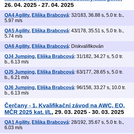
26. 04. 2025 - 27. 04. 2025
QA4 Agility
,
Eliška Brabcová
: 32/183, 36.88 s, 5.0 tr. b.,
5.97 m/s
QA5 Agility
,
Eliška Brabcová
: 43/178, 35.51 s, 5.0 tr. b.,
5.74 m/s
QA6 Agility
,
Eliška Brabcová
: Diskvalifikován
QJ4 Jumping
,
Eliška Brabcová
: 31/182, 34.27 s, 5.0 tr.
b., 6.13 m/s
QJ5 Jumping
,
Eliška Brabcová
: 63/177, 28.65 s, 5.0 tr.
b., 6.21 m/s
QJ6 Jumping
,
Eliška Brabcová
: 96/158, 33.27 s, 10.0 tr.
b., 6.13 m/s
Čerčany - 1. Kvalifikační závod na AWC, EO,
MČR 2025 kat. I/L
, 29. 03. 2025 - 30. 03. 2025
QA1 Agility
,
Eliška Brabcová
: 28/192, 35.67 s, 5.0 tr. b.,
6.03 m/s