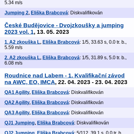
5.34 m/s
Jumping 2
,
Eliška Brabcová
: Diskvalifikován
České Budějovice - Dvojzkoušky a jumping
2023 vol. 1
, 13. 05. 2023
1. A2 zkouška L
,
Eliška Brabcová
: 1/5, 33.63 s, 0.0 tr. b.,
5.59 m/s
2. A2 zkouška L
,
Eliška Brabcová
: 1/5, 31.89 s, 5.0 tr. b.,
6.08 m/s
Roudnice nad Labem - 1. Kvalifikační závod
na AWC, EO, IMCA
, 22. 04. 2023 - 23. 04. 2023
QA1 Agility
,
Eliška Brabcová
: Diskvalifikován
QA2 Agility
,
Eliška Brabcová
: Diskvalifikován
QA3 Agility
,
Eliška Brabcová
: Diskvalifikován
QJ1 Jumping
,
Eliška Brabcová
: Diskvalifikován
QJ2 Jumping
,
Eliška Brabcová
: 5/112, 39.1 s, 0.0 tr. b.,