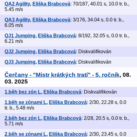
QA2 Agility
,
Eliška Brabcová
: 70/187, 40.01 s, 10.0 tr. b.,
5.45 m/s
QA3 Agility
,
Eliška Brabcová
: 3/176, 34.04 s, 0.0 tr. b.,
6.05 m/s
QJ1 Jumping
,
Eliška Brabcová
: 8/192, 32.05 s, 0.0 tr. b.,
6.21 m/s
QJ2 Jumping
,
Eliška Brabcová
: Diskvalifikován
QJ3 Jumping
,
Eliška Brabcová
: Diskvalifikován
Čerčany - "Mistr krátkých tratí" - 5. ročník
, 08.
03. 2025
1.běh bez zón L
,
Eliška Brabcová
: Diskvalifikován
1.běh se zónami L
,
Eliška Brabcová
: 2/30, 22.28 s, 0.0
tr. b., 5.48 m/s
2.běh bez zón L
,
Eliška Brabcová
: 2/28, 20.5 s, 0.0 tr. b.,
5.71 m/s
2.běh se zónami L
,
Eliška Brabcová
: 2/30, 23.45 s, 0.0