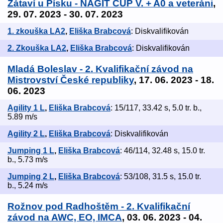
Zátaví u Písku - NAGIT CUP V. + A0 a veteráni
,
29. 07. 2023 - 30. 07. 2023
1. zkouška LA2
,
Eliška Brabcová
: Diskvalifikován
2. Zkouška LA2
,
Eliška Brabcová
: Diskvalifikován
Mladá Boleslav - 2. Kvalifikační závod na
Mistrovství České republiky
, 17. 06. 2023 - 18.
06. 2023
Agility 1 L
,
Eliška Brabcová
: 15/117, 33.42 s, 5.0 tr. b.,
5.89 m/s
Agility 2 L
,
Eliška Brabcová
: Diskvalifikován
Jumping 1 L
,
Eliška Brabcová
: 46/114, 32.48 s, 15.0 tr.
b., 5.73 m/s
Jumping 2 L
,
Eliška Brabcová
: 53/108, 31.5 s, 15.0 tr.
b., 5.24 m/s
Rožnov pod Radhoštěm - 2. Kvalifikační
závod na AWC, EO, IMCA
, 03. 06. 2023 - 04.