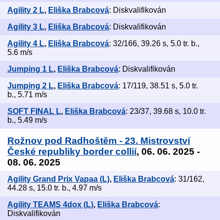
Agility 2 L
,
Eliška Brabcová
: Diskvalifikován
Agility 3 L
,
Eliška Brabcová
: Diskvalifikován
Agility 4 L
,
Eliška Brabcová
: 32/166, 39.26 s, 5.0 tr. b.,
5.6 m/s
Jumping 1 L
,
Eliška Brabcová
: Diskvalifikován
Jumping 2 L
,
Eliška Brabcová
: 17/119, 38.51 s, 5.0 tr.
b., 5.71 m/s
SOFT FINAL L
,
Eliška Brabcová
: 23/37, 39.68 s, 10.0 tr.
b., 5.49 m/s
Rožnov pod Radhoštěm - 23. Mistrovství
České republiky border collií
, 06. 06. 2025 -
08. 06. 2025
Agility Grand Prix Vapaa (L)
,
Eliška Brabcová
: 31/162,
44.28 s, 15.0 tr. b., 4.97 m/s
Agility TEAMS 4dox (L)
,
Eliška Brabcová
:
Diskvalifikován