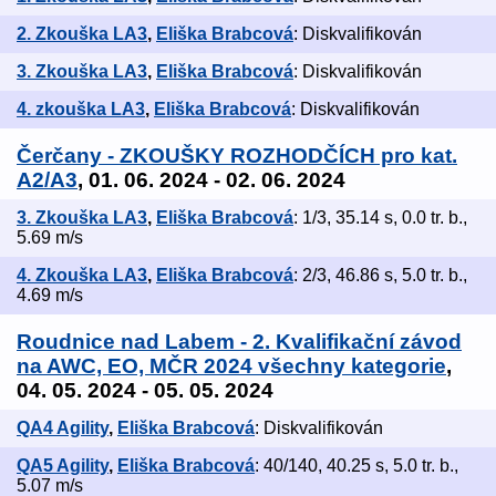
2. Zkouška LA3
,
Eliška Brabcová
: Diskvalifikován
3. Zkouška LA3
,
Eliška Brabcová
: Diskvalifikován
4. zkouška LA3
,
Eliška Brabcová
: Diskvalifikován
Čerčany - ZKOUŠKY ROZHODČÍCH pro kat.
A2/A3
, 01. 06. 2024 - 02. 06. 2024
3. Zkouška LA3
,
Eliška Brabcová
: 1/3, 35.14 s, 0.0 tr. b.,
5.69 m/s
4. Zkouška LA3
,
Eliška Brabcová
: 2/3, 46.86 s, 5.0 tr. b.,
4.69 m/s
Roudnice nad Labem - 2. Kvalifikační závod
na AWC, EO, MČR 2024 všechny kategorie
,
04. 05. 2024 - 05. 05. 2024
QA4 Agility
,
Eliška Brabcová
: Diskvalifikován
QA5 Agility
,
Eliška Brabcová
: 40/140, 40.25 s, 5.0 tr. b.,
5.07 m/s