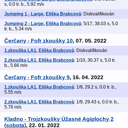
s, 0.0 tr. b., 5.92 m/s
Jumping 1 - Large
,
Eliška Brabcová
: Diskvalifikován
Jumping 2 - Large
,
Eliška Brabcová
: 5/17, 38.03 s, 5.0
tr. b., 5.34 m/s
Čerčany - Fofr zkoušky 10
, 07. 05. 2022
1.zkouška LA1
,
Eliška Brabcová
: Diskvalifikován
2.zkouška LA1
,
Eliška Brabcová
: 1/10, 30.37 s, 5.0 tr.
b., 5.66 m/s
Čerčany - Fofr zkoušky 9
, 16. 04. 2022
1.zkouška LA1
,
Eliška Brabcová
: 1/9, 29.2 s, 0.0 tr. b.,
5.55 m/s
2.zkouška LA1
,
Eliška Brabcová
: 1/9, 29.43 s, 0.0 tr. b.,
5.78 m/s
Kladno - Trojzkoušky Úžasné Agiplochy 2
(sobota)
, 22. 01. 2022