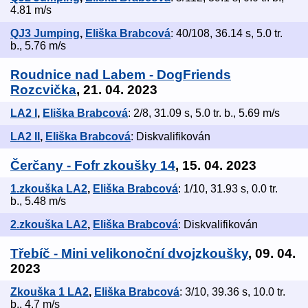
4.81 m/s
QJ3 Jumping
,
Eliška Brabcová
: 40/108, 36.14 s, 5.0 tr.
b., 5.76 m/s
Roudnice nad Labem - DogFriends
Rozcvička
, 21. 04. 2023
LA2 I
,
Eliška Brabcová
: 2/8, 31.09 s, 5.0 tr. b., 5.69 m/s
LA2 II
,
Eliška Brabcová
: Diskvalifikován
Čerčany - Fofr zkoušky 14
, 15. 04. 2023
1.zkouška LA2
,
Eliška Brabcová
: 1/10, 31.93 s, 0.0 tr.
b., 5.48 m/s
2.zkouška LA2
,
Eliška Brabcová
: Diskvalifikován
Třebíč - Mini velikonoční dvojzkoušky
, 09. 04.
2023
Zkouška 1 LA2
,
Eliška Brabcová
: 3/10, 39.36 s, 10.0 tr.
b., 4.7 m/s