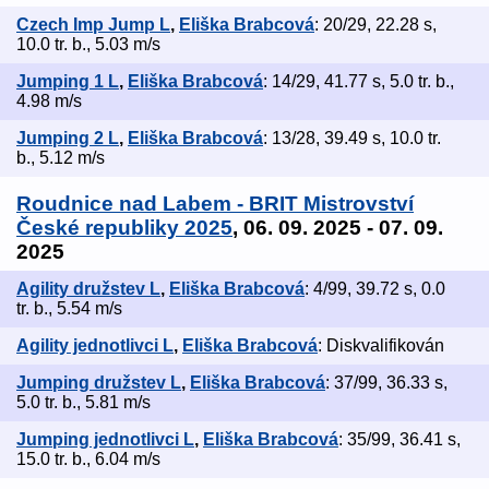
Czech Imp Jump L
,
Eliška Brabcová
: 20/29, 22.28 s,
10.0 tr. b., 5.03 m/s
Jumping 1 L
,
Eliška Brabcová
: 14/29, 41.77 s, 5.0 tr. b.,
4.98 m/s
Jumping 2 L
,
Eliška Brabcová
: 13/28, 39.49 s, 10.0 tr.
b., 5.12 m/s
Roudnice nad Labem - BRIT Mistrovství
České republiky 2025
, 06. 09. 2025 - 07. 09.
2025
Agility družstev L
,
Eliška Brabcová
: 4/99, 39.72 s, 0.0
tr. b., 5.54 m/s
Agility jednotlivci L
,
Eliška Brabcová
: Diskvalifikován
Jumping družstev L
,
Eliška Brabcová
: 37/99, 36.33 s,
5.0 tr. b., 5.81 m/s
Jumping jednotlivci L
,
Eliška Brabcová
: 35/99, 36.41 s,
15.0 tr. b., 6.04 m/s