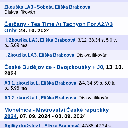
Zkouška LA3 - Sobota
,
Eliška Brabcová
:
Diskvalifikován
Čerčany - Tea Time At Tachyon For A2/A3
Only
, 23. 10. 2024
II. Zkouška LA3
,
Eliška Brabcová
: 3/12, 38.34 s, 5.0 tr.
b., 5.69 m/s
I. Zkouška LA3
,
Eliška Brabcová
: Diskvalifikován
České Budějovice - Dvojzkoušky + J0
, 13. 10.
2024
A3 1. zkouška L
,
Eliška Brabcová
: 2/4, 34.59 s, 5.0 tr.
b., 5.96 m/s
A3 2. zkouška L
,
Eliška Brabcová
: Diskvalifikován
Mohelnice - Mistrovství České republiky
2024
, 07. 09. 2024 - 08. 09. 2024
Agility družstev L
,
Eliška Brabcová
: 47/88, 42.24 s,