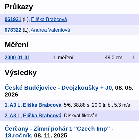
Průkazy
061921
(L)
,
Eliška Brabcová
078322
(L)
,
Andrea Valentová
Měření
2000-01-01
1. měření
49.0 cm
I
Výsledky
České Budějovice - Dvojzkoušky + J0
, 08. 05.
2026
1. A3 L
,
Eliška Brabcová
: 5/6, 38.88 s, 20.0 tr. b., 5.3 m/s
2. A3 L
,
Eliška Brabcová
: Diskvalifikován
Čerčany - Zimní pohár 1 "Czech Imp" -
13.ročník
, 08. 11. 2025