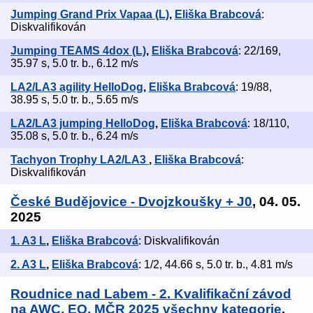
Jumping Grand Prix Vapaa (L)
,
Eliška Brabcová
:
Diskvalifikován
Jumping TEAMS 4dox (L)
,
Eliška Brabcová
: 22/169,
35.97 s, 5.0 tr. b., 6.12 m/s
LA2/LA3 agility HelloDog
,
Eliška Brabcová
: 19/88,
38.95 s, 5.0 tr. b., 5.65 m/s
LA2/LA3 jumping HelloDog
,
Eliška Brabcová
: 18/110,
35.08 s, 5.0 tr. b., 6.24 m/s
Tachyon Trophy LA2/LA3
,
Eliška Brabcová
:
Diskvalifikován
České Budějovice - Dvojzkoušky + J0
, 04. 05.
2025
1. A3 L
,
Eliška Brabcová
: Diskvalifikován
2. A3 L
,
Eliška Brabcová
: 1/2, 44.66 s, 5.0 tr. b., 4.81 m/s
Roudnice nad Labem - 2. Kvalifikační závod
na AWC, EO, MČR 2025 všechny kategorie
,