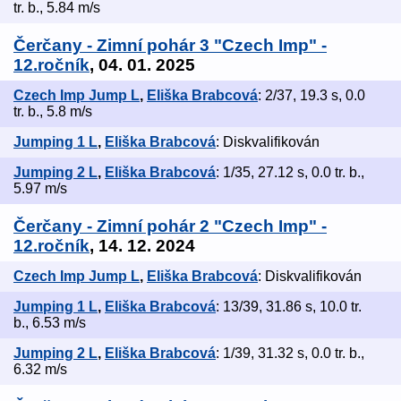
tr. b., 5.84 m/s
Čerčany - Zimní pohár 3 "Czech Imp" -
12.ročník
, 04. 01. 2025
Czech Imp Jump L
,
Eliška Brabcová
: 2/37, 19.3 s, 0.0
tr. b., 5.8 m/s
Jumping 1 L
,
Eliška Brabcová
: Diskvalifikován
Jumping 2 L
,
Eliška Brabcová
: 1/35, 27.12 s, 0.0 tr. b.,
5.97 m/s
Čerčany - Zimní pohár 2 "Czech Imp" -
12.ročník
, 14. 12. 2024
Czech Imp Jump L
,
Eliška Brabcová
: Diskvalifikován
Jumping 1 L
,
Eliška Brabcová
: 13/39, 31.86 s, 10.0 tr.
b., 6.53 m/s
Jumping 2 L
,
Eliška Brabcová
: 1/39, 31.32 s, 0.0 tr. b.,
6.32 m/s