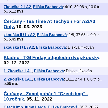
Zkouška 2 LA2
,
Eliška Brabcová
: 4/10, 39.06 s, 10.0 tr.
b., 5.12 m/s
Čerčany - Tea Time At Tachyon For A2/A3
Only
, 10. 03. 2023
zkouška II / L / A2
,
Eliška Brabcová
: 1/8, 37.63 s, 0.0 tr.
b., 5.45 m/s
zkouška I / L / A2
,
Eliška Brabcová
: Diskvalifikován
Kladno - TGI Friday odpolední dvojzkoušky
,
02. 12. 2022
1. Zkouška LA1
,
Eliška Brabcová
: Diskvalifikován
2. Zkouška LA1
,
Eliška Brabcová
: 1/11, 27.4 s, 0.0 tr. b.,
5.66 m/s
Čerčany - Zimní pohár 1 "Czech Imp" -
10.ročník
, 05. 11. 2022
Czech Imp Jump Large
,
Eliška Brabcová
: 3/17, 20.27