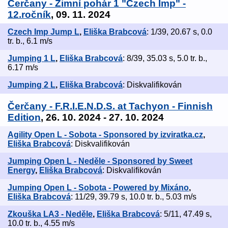
Čerčany - Zimní pohár 1 "Czech Imp" -
12.ročník
, 09. 11. 2024
Czech Imp Jump L
,
Eliška Brabcová
: 1/39, 20.67 s, 0.0
tr. b., 6.1 m/s
Jumping 1 L
,
Eliška Brabcová
: 8/39, 35.03 s, 5.0 tr. b.,
6.17 m/s
Jumping 2 L
,
Eliška Brabcová
: Diskvalifikován
Čerčany - F.R.I.E.N.D.S. at Tachyon - Finnish
Edition
, 26. 10. 2024 - 27. 10. 2024
Agility Open L - Sobota - Sponsored by izviratka.cz
,
Eliška Brabcová
: Diskvalifikován
Jumping Open L - Neděle - Sponsored by Sweet
Energy
,
Eliška Brabcová
: Diskvalifikován
Jumping Open L - Sobota - Powered by Mixáno
,
Eliška Brabcová
: 11/29, 39.79 s, 10.0 tr. b., 5.03 m/s
Zkouška LA3 - Neděle
,
Eliška Brabcová
: 5/11, 47.49 s,
10.0 tr. b., 4.55 m/s