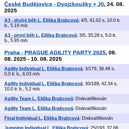
České Budějovice - Dvojzkoušky + J0
, 24. 08.
2025
A3 - druhý běh L
,
Eliška Brabcová
: 4/5, 41.02 s, 10.0 tr.
b., 5.19 m/s
A3 - první běh L
,
Eliška Brabcová
: 3/5, 35.28 s, 5.0 tr.
b., 5.95 m/s
Praha - PRAGUE AGILITY PARTY 2025
, 08.
08. 2025 - 10. 08. 2025
Agility Individual L
,
Eliška Brabcová
: 3/179, 36.48 s,
0.0 tr. b., 6.03 m/s
Agility Individual L
,
Eliška Brabcová
: 30/189, 42.34 s,
10.0 tr. b., 5.2 m/s
Agility Team L
,
Eliška Brabcová
: Diskvalifikován
Agility Team L
,
Eliška Brabcová
: Diskvalifikován
Final Individual L
,
Eliška Brabcová
: Diskvalifikován
Jumping Individual L
,
Eliška Brabcová
: 25/193, 37.06