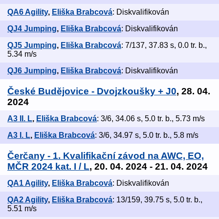
QA6 Agility
,
Eliška Brabcová
: Diskvalifikován
QJ4 Jumping
,
Eliška Brabcová
: Diskvalifikován
QJ5 Jumping
,
Eliška Brabcová
: 7/137, 37.83 s, 0.0 tr. b.,
5.34 m/s
QJ6 Jumping
,
Eliška Brabcová
: Diskvalifikován
České Budějovice - Dvojzkoušky + J0
, 28. 04.
2024
A3 II. L
,
Eliška Brabcová
: 3/6, 34.06 s, 5.0 tr. b., 5.73 m/s
A3 I. L
,
Eliška Brabcová
: 3/6, 34.97 s, 5.0 tr. b., 5.8 m/s
Čerčany - 1. Kvalifikační závod na AWC, EO,
MČR 2024 kat. I / L
, 20. 04. 2024 - 21. 04. 2024
QA1 Agility
,
Eliška Brabcová
: Diskvalifikován
QA2 Agility
,
Eliška Brabcová
: 13/159, 39.75 s, 5.0 tr. b.,
5.51 m/s