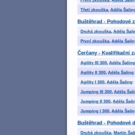
První zkouška
,
Adéla Šali
Třetí zkouška
,
Adéla Šalin
Buštěhrad - Pohodové 
Druhá zkouška
,
Adéla Šali
První zkouška
,
Adéla Šali
Čerčany - Kvalifikační 
Agility III 300
,
Adéla Šaling
Agility II 300
,
Adéla Šaling
Agility I 300
,
Adéla Šaling
:
Jumping III 300
,
Adéla Šal
Jumping II 300
,
Adéla Šali
Jumping I 300
,
Adéla Šali
Buštěhrad - Pohodové 
Druhá zkouška
,
Martin Šal