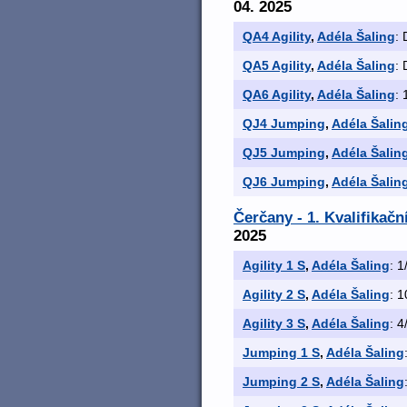
04. 2025
QA4 Agility
,
Adéla Šaling
: 
QA5 Agility
,
Adéla Šaling
: 
QA6 Agility
,
Adéla Šaling
: 
QJ4 Jumping
,
Adéla Šalin
QJ5 Jumping
,
Adéla Šalin
QJ6 Jumping
,
Adéla Šalin
Čerčany - 1. Kvalifikač
2025
Agility 1 S
,
Adéla Šaling
: 1
Agility 2 S
,
Adéla Šaling
: 1
Agility 3 S
,
Adéla Šaling
: 4
Jumping 1 S
,
Adéla Šaling
Jumping 2 S
,
Adéla Šaling