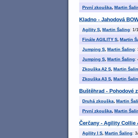
První zkouška
,
Martin Šali
Kladno - Jahodová BO
Agility S
,
Martin Šaling
: 1/
Finále AGILITY S
,
Martin Š
Jumping S
,
Martin Šaling
:
Jumping S
,
Martin Šaling
:
Zkouška A2 S
,
Martin Šali
Zkouška A3 S
,
Martin Šali
Buštěhrad - Pohodové 
Druhá zkouška
,
Martin Šal
První zkouška
,
Martin Šali
Čerčany - Agility Colli
Agility I S
,
Martin Šaling
: 3