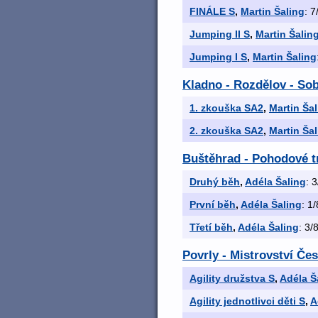
FINÁLE S
,
Martin Šaling
: 7
Jumping II S
,
Martin Šalin
Jumping I S
,
Martin Šaling
Kladno - Rozdělov - Sob
1. zkouška SA2
,
Martin Ša
2. zkouška SA2
,
Martin Ša
Buštěhrad - Pohodové 
Druhý běh
,
Adéla Šaling
: 
První běh
,
Adéla Šaling
: 1/
Třetí běh
,
Adéla Šaling
: 3/
Povrly - Mistrovství Če
Agility družstva S
,
Adéla Š
Agility jednotlivci děti S
,
A