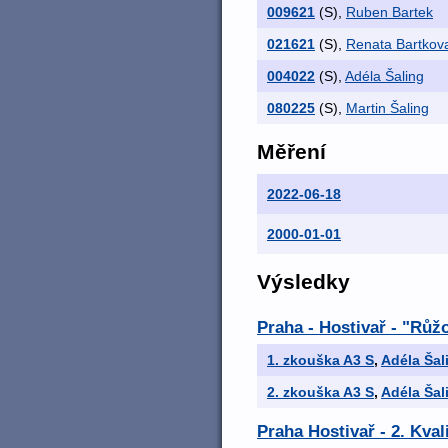
009621
(S)
,
Ruben Bartek
021621
(S)
,
Renata Bartko
004022
(S)
,
Adéla Šaling
080225
(S)
,
Martin Šaling
Měření
2022-06-18
2000-01-01
Výsledky
Praha - Hostivař - "Rů
1. zkouška A3 S
,
Adéla Šal
2. zkouška A3 S
,
Adéla Šal
Praha Hostivař - 2. Kval