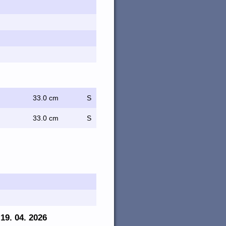
33.0 cm
S
33.0 cm
S
 19. 04. 2026