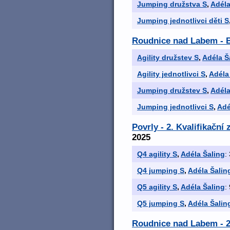
Jumping družstva S
,
Adéla
Jumping jednotlivci děti S
Roudnice nad Labem - B
Agility družstev S
,
Adéla Š
Agility jednotlivci S
,
Adéla
Jumping družstev S
,
Adéla
Jumping jednotlivci S
,
Adé
Povrly - 2. Kvalifikačn
2025
Q4 agility S
,
Adéla Šaling
:
Q4 jumping S
,
Adéla Šalin
Q5 agility S
,
Adéla Šaling
:
Q5 jumping S
,
Adéla Šalin
Roudnice nad Labem - 2