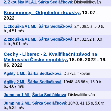
2. Zkouška MLA1
,
Šárka Sedláčková
: Diskvalifikován
Kosmonosy - Odpolední zkoušky
, 13. 07.
2022
1. zkouška A1 ML
,
Šárka Sedláčková
: 2/4, 39.5 s, 5.0 tr.
b., 4.51 m/s
2. zkouška A1 ML
,
Šárka Sedláčková
: 1/4, 32.52 s, 0.0
tr. b., 5.01 m/s
Čechy - Liberec - 2. Kvalifikační závod na
Mistrovství České republiky
, 18. 06. 2022 - 19.
06. 2022
Agility 1 ML
,
Šárka Sedláčková
: Diskvalifikován
Agility 2 ML
,
Šárka Sedláčková
: 19/48, 46.86 s, 15.0 tr.
b., 4.67 m/s
Jumping 1 ML
,
Šárka Sedláčková
: Diskvalifikován
Jumping 2 ML
,
Šárka Sedláčková
: 10/43, 41.15 s, 5.0 tr.
b., 5.35 m/s