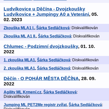
Ludvíkovice u Děčína - Dvojzkoušky
Ludvíkovice + Jumpingy A0 a Veteráni
, 05.
02. 2023
Zkouška MLA1 I.
,
Šárka Sedláčková
: Diskvalifikován
Zkouška ML A1 II.
,
Šárka Sedláčková
: Diskvalifikován
Chlumec - Podzimní dvojzkoušky
, 01. 10.
2022
1. zkouška MLA1
,
Šárka Sedláčková
: Diskvalifikován
2. zkouška MLA1
,
Šárka Sedláčková
: Diskvalifikován
Děčín - O POHÁR MĚSTA DĚČÍNA
, 28. 09.
2022
Agility ML Krmení.cz
,
Šárka Sedláčková
:
Diskvalifikován
Jumping ML PET2Me registr zvířat
,
Šárka Sedláčková
: