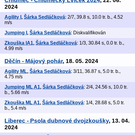
Chlumec - Chlumecký Lvíček 2024
, 22. 06.
2024
Agility I
,
Šárka Sedláčková
: 2/7, 39.8 s, 10.0 tr. b., 4.52
m/s
Jumping I
,
Šárka Sedláčková
: Diskvalifikován
Zkouška IA1
,
Šárka Sedláčková
: 1/3, 30.84 s, 0.0 tr. b.,
4.99 m/s
Děčín - Májový pohár
, 18. 05. 2024
Agility ML
,
Šárka Sedláčková
: 3/11, 36.87 s, 5.0 tr. b.,
4.75 m/s
Jumping ML A1
,
Šárka Sedláčková
: 2/4, 24.56 s, 10.0 tr.
b., 5.66 m/s
Zkouška ML A1
,
Šárka Sedláčková
: 1/4, 28.68 s, 5.0 tr.
b., 5.4 m/s
Liberec - Psola dubnové dvojzkoušky
, 13. 04.
2024