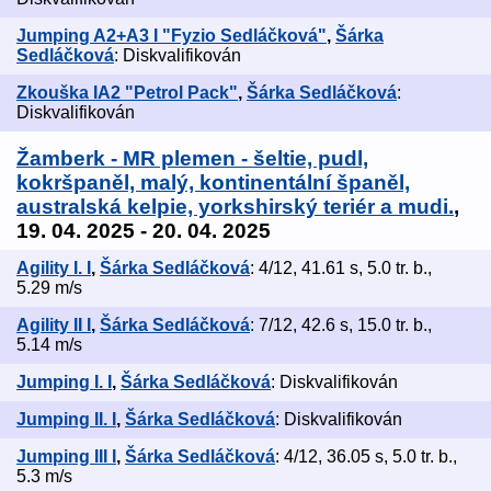
Jumping A2+A3 I "Fyzio Sedláčková"
,
Šárka
Sedláčková
: Diskvalifikován
Zkouška IA2 "Petrol Pack"
,
Šárka Sedláčková
:
Diskvalifikován
Žamberk - MR plemen - šeltie, pudl,
kokršpaněl, malý, kontinentální španěl,
australská kelpie, yorkshirský teriér a mudi.
,
19. 04. 2025 - 20. 04. 2025
Agility I. I
,
Šárka Sedláčková
: 4/12, 41.61 s, 5.0 tr. b.,
5.29 m/s
Agility II I
,
Šárka Sedláčková
: 7/12, 42.6 s, 15.0 tr. b.,
5.14 m/s
Jumping I. I
,
Šárka Sedláčková
: Diskvalifikován
Jumping II. I
,
Šárka Sedláčková
: Diskvalifikován
Jumping III I
,
Šárka Sedláčková
: 4/12, 36.05 s, 5.0 tr. b.,
5.3 m/s