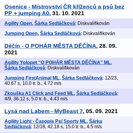
Osenice - Mistrovství ČR kříženců a psů bez
PP + jumping A0
, 31. 10. 2021
Agility Open
,
Šárka Sedláčková
: Diskvalifikován
Jumping Open
,
Šárka Sedláčková
: Diskvalifikován
Děčín - O POHÁR MĚSTA DĚČÍNA
, 28. 09.
2021
Agility Yolopet “O POHÁR MĚSTA DĚČÍNA” ML
,
Šárka Sedláčková
: Diskvalifikován
Jumping FirstAnimal ML
,
Šárka Sedláčková
: 12/23,
40.67 s, 10.0 tr. b., 4.72 m/s
Zkouška A1 Click and Feed ML
,
Šárka Sedláčková
:
4/9, 36.12 s, 5.0 tr. b., 4.43 m/s
Lysá nad Labem - MyBeast 7
, 05. 09. 2021
Agility Light - Časopis Psí Sporty ML
,
Šárka
Sedláčková
: 12/18, 42.18 s, 15.0 tr. b., 4.5 m/s