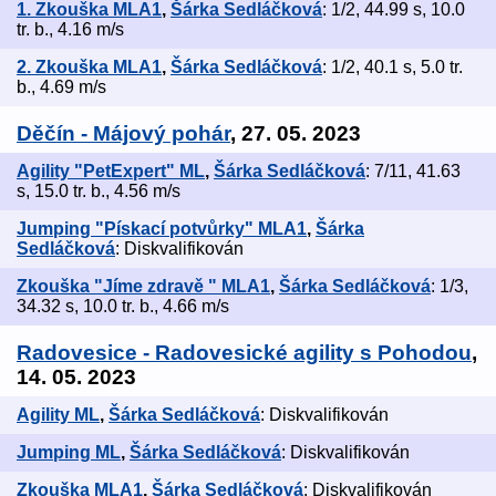
1. Zkouška MLA1
,
Šárka Sedláčková
: 1/2, 44.99 s, 10.0
tr. b., 4.16 m/s
2. Zkouška MLA1
,
Šárka Sedláčková
: 1/2, 40.1 s, 5.0 tr.
b., 4.69 m/s
Děčín - Májový pohár
, 27. 05. 2023
Agility "PetExpert" ML
,
Šárka Sedláčková
: 7/11, 41.63
s, 15.0 tr. b., 4.56 m/s
Jumping "Pískací potvůrky" MLA1
,
Šárka
Sedláčková
: Diskvalifikován
Zkouška "Jíme zdravě " MLA1
,
Šárka Sedláčková
: 1/3,
34.32 s, 10.0 tr. b., 4.66 m/s
Radovesice - Radovesické agility s Pohodou
,
14. 05. 2023
Agility ML
,
Šárka Sedláčková
: Diskvalifikován
Jumping ML
,
Šárka Sedláčková
: Diskvalifikován
Zkouška MLA1
,
Šárka Sedláčková
: Diskvalifikován