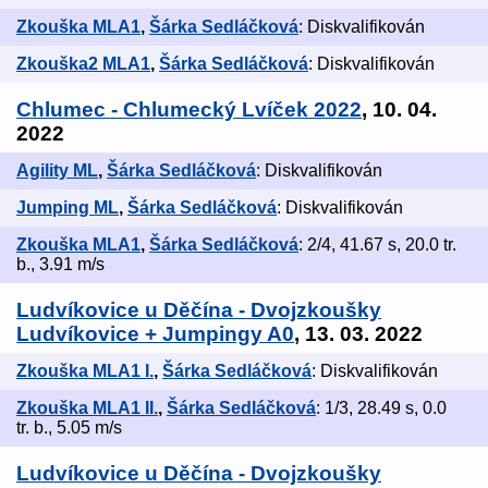
Zkouška MLA1
,
Šárka Sedláčková
: Diskvalifikován
Zkouška2 MLA1
,
Šárka Sedláčková
: Diskvalifikován
Chlumec - Chlumecký Lvíček 2022
, 10. 04.
2022
Agility ML
,
Šárka Sedláčková
: Diskvalifikován
Jumping ML
,
Šárka Sedláčková
: Diskvalifikován
Zkouška MLA1
,
Šárka Sedláčková
: 2/4, 41.67 s, 20.0 tr.
b., 3.91 m/s
Ludvíkovice u Děčína - Dvojzkoušky
Ludvíkovice + Jumpingy A0
, 13. 03. 2022
Zkouška MLA1 I.
,
Šárka Sedláčková
: Diskvalifikován
Zkouška MLA1 II.
,
Šárka Sedláčková
: 1/3, 28.49 s, 0.0
tr. b., 5.05 m/s
Ludvíkovice u Děčína - Dvojzkoušky