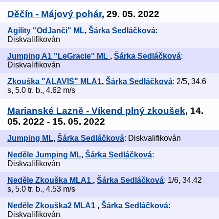
Děčín - Májový pohár
, 29. 05. 2022
Agility "OdJanči" ML
,
Šárka Sedláčková
:
Diskvalifikován
Jumping A1 "LeGracie" ML
,
Šárka Sedláčková
:
Diskvalifikován
Zkouška "ALAVIS" MLA1
,
Šárka Sedláčková
: 2/5, 34.6
s, 5.0 tr. b., 4.62 m/s
Marianské Lazně - Víkend plný zkoušek
, 14.
05. 2022 - 15. 05. 2022
Jumping ML
,
Šárka Sedláčková
: Diskvalifikován
Neděle Jumping ML
,
Šárka Sedláčková
:
Diskvalifikován
Neděle Zkouška MLA1
,
Šárka Sedláčková
: 1/6, 34.42
s, 5.0 tr. b., 4.53 m/s
Neděle Zkouška2 MLA1
,
Šárka Sedláčková
:
Diskvalifikován