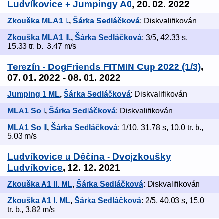
Ludvíkovice + Jumpingy A0
, 20. 02. 2022
Zkouška MLA1 I.
,
Šárka Sedláčková
: Diskvalifikován
Zkouška MLA1 II.
,
Šárka Sedláčková
: 3/5, 42.33 s,
15.33 tr. b., 3.47 m/s
Terezín - DogFriends FITMIN Cup 2022 (1/3)
,
07. 01. 2022 - 08. 01. 2022
Jumping 1 ML
,
Šárka Sedláčková
: Diskvalifikován
MLA1 So I
,
Šárka Sedláčková
: Diskvalifikován
MLA1 So II
,
Šárka Sedláčková
: 1/10, 31.78 s, 10.0 tr. b.,
5.03 m/s
Ludvíkovice u Děčína - Dvojzkoušky
Ludvíkovice
, 12. 12. 2021
Zkouška A1 II. ML
,
Šárka Sedláčková
: Diskvalifikován
Zkouška A1 I. ML
,
Šárka Sedláčková
: 2/5, 40.03 s, 15.0
tr. b., 3.82 m/s