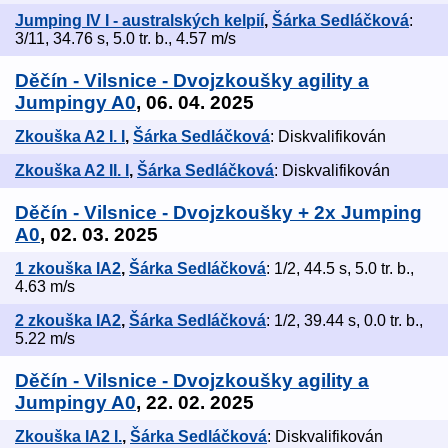
Jumping IV I - australských kelpií
,
Šárka Sedláčková
:
3/11, 34.76 s, 5.0 tr. b., 4.57 m/s
Děčín - Vilsnice - Dvojzkoušky agility a
Jumpingy A0
, 06. 04. 2025
Zkouška A2 I. I
,
Šárka Sedláčková
: Diskvalifikován
Zkouška A2 II. I
,
Šárka Sedláčková
: Diskvalifikován
Děčín - Vilsnice - Dvojzkoušky + 2x Jumping
A0
, 02. 03. 2025
1 zkouška IA2
,
Šárka Sedláčková
: 1/2, 44.5 s, 5.0 tr. b.,
4.63 m/s
2 zkouška IA2
,
Šárka Sedláčková
: 1/2, 39.44 s, 0.0 tr. b.,
5.22 m/s
Děčín - Vilsnice - Dvojzkoušky agility a
Jumpingy A0
, 22. 02. 2025
Zkouška IA2 I.
,
Šárka Sedláčková
: Diskvalifikován