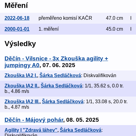
Měření
2022-06-18
přeměřeno komisí KAČR
47.0 cm
I
2000-01-01
1. měření
45.0 cm
I
Výsledky
Děčín - Vilsnice - 3x Zkouška agility +
jumpingy A0
, 07. 06. 2025
Zkouška IA2 I.
,
Šárka Sedláčková
: Diskvalifikován
Zkouška IA2 II.
,
Šárka Sedláčková
: 1/1, 35.62 s, 0.0 tr.
b., 4.86 m/s
Zkouška IA2 III.
,
Šárka Sedláčková
: 1/1, 33.08 s, 20.0 tr.
b., 4.87 m/s
Děčín - Májový pohár
, 08. 05. 2025
Agility I "Zdravá láhev"
,
Šárka Sedláčková
:
Diskvalifikován