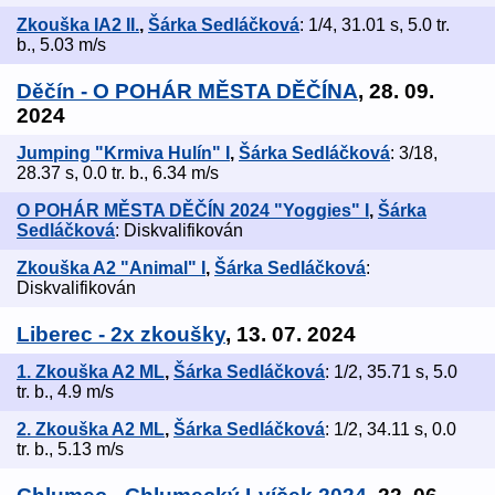
Zkouška IA2 II.
,
Šárka Sedláčková
: 1/4, 31.01 s, 5.0 tr.
b., 5.03 m/s
Děčín - O POHÁR MĚSTA DĚČÍNA
, 28. 09.
2024
Jumping "Krmiva Hulín" I
,
Šárka Sedláčková
: 3/18,
28.37 s, 0.0 tr. b., 6.34 m/s
O POHÁR MĚSTA DĚČÍN 2024 "Yoggies" I
,
Šárka
Sedláčková
: Diskvalifikován
Zkouška A2 "Animal" I
,
Šárka Sedláčková
:
Diskvalifikován
Liberec - 2x zkoušky
, 13. 07. 2024
1. Zkouška A2 ML
,
Šárka Sedláčková
: 1/2, 35.71 s, 5.0
tr. b., 4.9 m/s
2. Zkouška A2 ML
,
Šárka Sedláčková
: 1/2, 34.11 s, 0.0
tr. b., 5.13 m/s