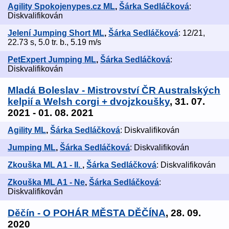
Agility Spokojenypes.cz ML
,
Šárka Sedláčková
:
Diskvalifikován
Jelení Jumping Short ML
,
Šárka Sedláčková
: 12/21,
22.73 s, 5.0 tr. b., 5.19 m/s
PetExpert Jumping ML
,
Šárka Sedláčková
:
Diskvalifikován
Mladá Boleslav - Mistrovství ČR Australských
kelpií a Welsh corgi + dvojzkoušky
, 31. 07.
2021 - 01. 08. 2021
Agility ML
,
Šárka Sedláčková
: Diskvalifikován
Jumping ML
,
Šárka Sedláčková
: Diskvalifikován
Zkouška ML A1 - II.
,
Šárka Sedláčková
: Diskvalifikován
Zkouška ML A1 - Ne
,
Šárka Sedláčková
:
Diskvalifikován
Děčín - O POHÁR MĚSTA DĚČÍNA
, 28. 09.
2020