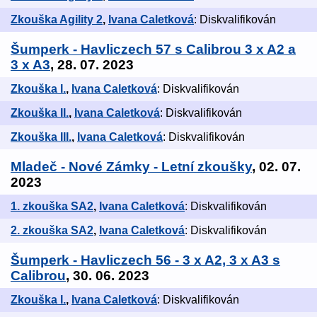
Zkouška Agility 2
,
Ivana Caletková
: Diskvalifikován
Šumperk - Havliczech 57 s Calibrou 3 x A2 a
3 x A3
, 28. 07. 2023
Zkouška I.
,
Ivana Caletková
: Diskvalifikován
Zkouška II.
,
Ivana Caletková
: Diskvalifikován
Zkouška III.
,
Ivana Caletková
: Diskvalifikován
Mladeč - Nové Zámky - Letní zkoušky
, 02. 07.
2023
1. zkouška SA2
,
Ivana Caletková
: Diskvalifikován
2. zkouška SA2
,
Ivana Caletková
: Diskvalifikován
Šumperk - Havliczech 56 - 3 x A2, 3 x A3 s
Calibrou
, 30. 06. 2023
Zkouška I.
,
Ivana Caletková
: Diskvalifikován