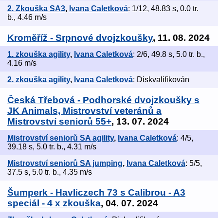
2. Zkouška SA3
,
Ivana Caletková
: 1/12, 48.83 s, 0.0 tr.
b., 4.46 m/s
Kroměříž - Srpnové dvojzkoušky
, 11. 08. 2024
1. zkouška agility
,
Ivana Caletková
: 2/6, 49.8 s, 5.0 tr. b.,
4.16 m/s
2. zkouška agility
,
Ivana Caletková
: Diskvalifikován
Česká Třebová - Podhorské dvojzkoušky s
JK Animals, Mistrovství veteránů a
Mistrovství seniorů 55+
, 13. 07. 2024
Mistrovství seniorů SA agility
,
Ivana Caletková
: 4/5,
39.18 s, 5.0 tr. b., 4.31 m/s
Mistrovství seniorů SA jumping
,
Ivana Caletková
: 5/5,
37.5 s, 5.0 tr. b., 4.35 m/s
Šumperk - Havliczech 73 s Calibrou - A3
speciál - 4 x zkouška
, 04. 07. 2024