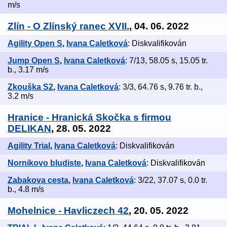
m/s
Zlín - O Zlínský ranec XVII.
, 04. 06. 2022
Agility Open S
,
Ivana Caletková
: Diskvalifikován
Jump Open S
,
Ivana Caletková
: 7/13, 58.05 s, 15.05 tr.
b., 3.17 m/s
Zkouška S2
,
Ivana Caletková
: 3/3, 64.76 s, 9.76 tr. b.,
3.2 m/s
Hranice - Hranická Skočka s firmou
DELIKAN
, 28. 05. 2022
Agility Trial
,
Ivana Caletková
: Diskvalifikován
Nornikovo bludiste
,
Ivana Caletková
: Diskvalifikován
Zabakova cesta
,
Ivana Caletková
: 3/22, 37.07 s, 0.0 tr.
b., 4.8 m/s
Mohelnice - Havliczech 42
, 20. 05. 2022