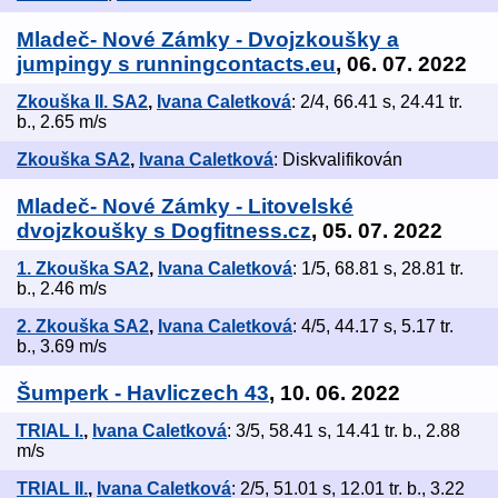
Mladeč- Nové Zámky - Dvojzkoušky a
jumpingy s runningcontacts.eu
, 06. 07. 2022
Zkouška II. SA2
,
Ivana Caletková
: 2/4, 66.41 s, 24.41 tr.
b., 2.65 m/s
Zkouška SA2
,
Ivana Caletková
: Diskvalifikován
Mladeč- Nové Zámky - Litovelské
dvojzkoušky s Dogfitness.cz
, 05. 07. 2022
1. Zkouška SA2
,
Ivana Caletková
: 1/5, 68.81 s, 28.81 tr.
b., 2.46 m/s
2. Zkouška SA2
,
Ivana Caletková
: 4/5, 44.17 s, 5.17 tr.
b., 3.69 m/s
Šumperk - Havliczech 43
, 10. 06. 2022
TRIAL I.
,
Ivana Caletková
: 3/5, 58.41 s, 14.41 tr. b., 2.88
m/s
TRIAL II.
,
Ivana Caletková
: 2/5, 51.01 s, 12.01 tr. b., 3.22