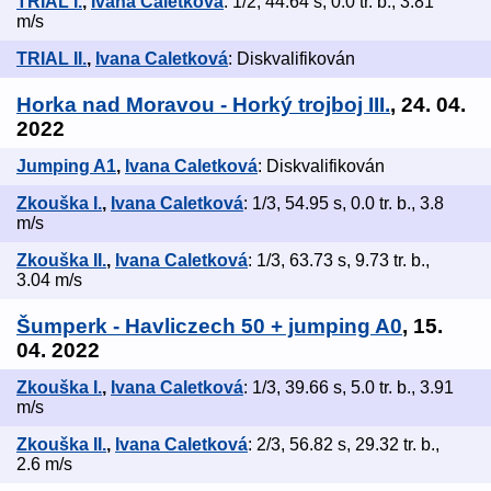
TRIAL I.
,
Ivana Caletková
: 1/2, 44.64 s, 0.0 tr. b., 3.81
m/s
TRIAL II.
,
Ivana Caletková
: Diskvalifikován
Horka nad Moravou - Horký trojboj III.
, 24. 04.
2022
Jumping A1
,
Ivana Caletková
: Diskvalifikován
Zkouška I.
,
Ivana Caletková
: 1/3, 54.95 s, 0.0 tr. b., 3.8
m/s
Zkouška II.
,
Ivana Caletková
: 1/3, 63.73 s, 9.73 tr. b.,
3.04 m/s
Šumperk - Havliczech 50 + jumping A0
, 15.
04. 2022
Zkouška I.
,
Ivana Caletková
: 1/3, 39.66 s, 5.0 tr. b., 3.91
m/s
Zkouška II.
,
Ivana Caletková
: 2/3, 56.82 s, 29.32 tr. b.,
2.6 m/s