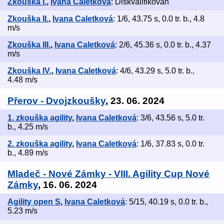
Zkouška I.
,
Ivana Caletková
: Diskvalifikován
Zkouška II.
,
Ivana Caletková
: 1/6, 43.75 s, 0.0 tr. b., 4.8
m/s
Zkouška III.
,
Ivana Caletková
: 2/6, 45.36 s, 0.0 tr. b., 4.37
m/s
Zkouška IV.
,
Ivana Caletková
: 4/6, 43.29 s, 5.0 tr. b.,
4.48 m/s
Přerov - Dvojzkoušky
, 23. 06. 2024
1. zkouška agility
,
Ivana Caletková
: 3/6, 43.56 s, 5.0 tr.
b., 4.25 m/s
2. zkouška agility
,
Ivana Caletková
: 1/6, 37.83 s, 0.0 tr.
b., 4.89 m/s
Mladeč - Nové Zámky - VIII. Agility Cup Nové
Zámky
, 16. 06. 2024
Agility open S
,
Ivana Caletková
: 5/15, 40.19 s, 0.0 tr. b.,
5.23 m/s