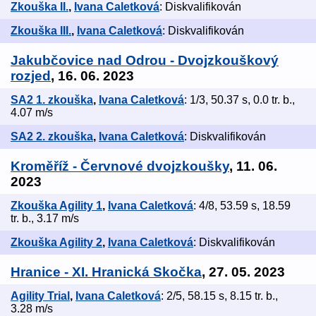
Zkouška II.
,
Ivana Caletková
: Diskvalifikován
Zkouška III.
,
Ivana Caletková
: Diskvalifikován
Jakubčovice nad Odrou - Dvojzkouškový
rozjed
, 16. 06. 2023
SA2 1. zkouška
,
Ivana Caletková
: 1/3, 50.37 s, 0.0 tr. b.,
4.07 m/s
SA2 2. zkouška
,
Ivana Caletková
: Diskvalifikován
Kroměříž - Červnové dvojzkoušky
, 11. 06.
2023
Zkouška Agility 1
,
Ivana Caletková
: 4/8, 53.59 s, 18.59
tr. b., 3.17 m/s
Zkouška Agility 2
,
Ivana Caletková
: Diskvalifikován
Hranice - XI. Hranická Skočka
, 27. 05. 2023
Agility Trial
,
Ivana Caletková
: 2/5, 58.15 s, 8.15 tr. b.,
3.28 m/s