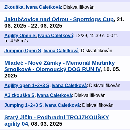
Zkouška
,
Ivana Caletková
: Diskvalifikován
Jakubčovice nad Odrou - Sportdogs Cup
, 21.
06. 2025 - 22. 06. 2025
Agility Open S
,
Ivana Caletková
: 12/29, 45.39 s, 0.0 tr.
b., 4.58 m/s
Jumping Open S
,
Ivana Caletková
: Diskvalifikován
Mladeč - Nové Zámky - Memoriál Martinky
Smolkové - Olomoucký DOG RUN IV
, 10. 05.
2025
Agility open 1+2+3 S
,
Ivana Caletková
: Diskvalifikován
A3 zkouška S
,
Ivana Caletková
: Diskvalifikován
Jumping 1+2+3 S
,
Ivana Caletková
: Diskvalifikován
Starý Jičín - Podhradní TROJZKOUŠKY
agility 04
, 08. 03. 2025