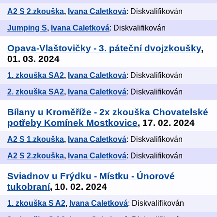
A2 S 2.zkouška
,
Ivana Caletková
: Diskvalifikován
Jumping S
,
Ivana Caletková
: Diskvalifikován
Opava-Vlaštovičky - 3. páteční dvojzkoušky
,
01. 03. 2024
1. zkouška SA2
,
Ivana Caletková
: Diskvalifikován
2. zkouška SA2
,
Ivana Caletková
: Diskvalifikován
Bílany u Kroměříže - 2x zkouška Chovatelské
potřeby Komínek Mostkovice
, 17. 02. 2024
A2 S 1.zkouška
,
Ivana Caletková
: Diskvalifikován
A2 S 2.zkouška
,
Ivana Caletková
: Diskvalifikován
Sviadnov u Frýdku - Místku - Únorové
tukobraní
, 10. 02. 2024
1. zkouška S A2
,
Ivana Caletková
: Diskvalifikován