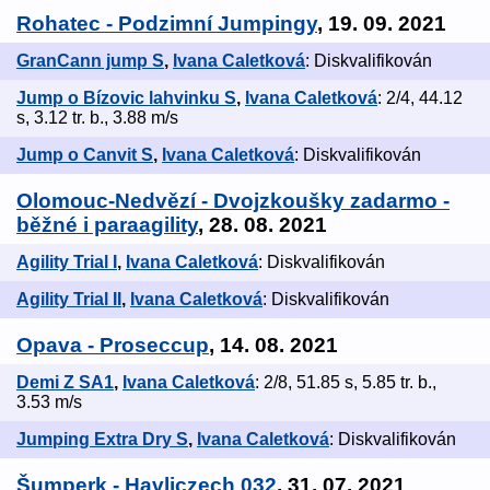
Rohatec - Podzimní Jumpingy
, 19. 09. 2021
GranCann jump S
,
Ivana Caletková
: Diskvalifikován
Jump o Bízovic lahvinku S
,
Ivana Caletková
: 2/4, 44.12
s, 3.12 tr. b., 3.88 m/s
Jump o Canvit S
,
Ivana Caletková
: Diskvalifikován
Olomouc-Nedvězí - Dvojzkoušky zadarmo -
běžné i paraagility
, 28. 08. 2021
Agility Trial I
,
Ivana Caletková
: Diskvalifikován
Agility Trial II
,
Ivana Caletková
: Diskvalifikován
Opava - Proseccup
, 14. 08. 2021
Demi Z SA1
,
Ivana Caletková
: 2/8, 51.85 s, 5.85 tr. b.,
3.53 m/s
Jumping Extra Dry S
,
Ivana Caletková
: Diskvalifikován
Šumperk - Havliczech 032
, 31. 07. 2021