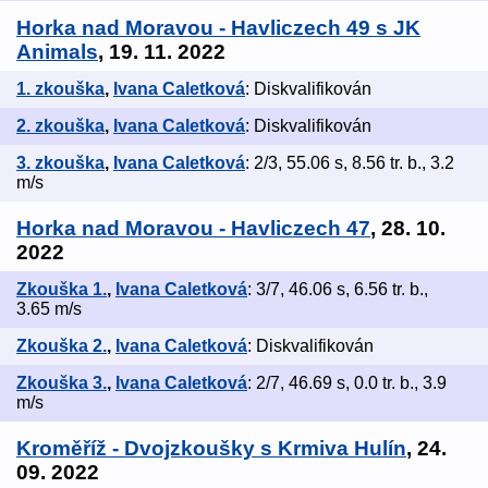
Horka nad Moravou - Havliczech 49 s JK
Animals
, 19. 11. 2022
1. zkouška
,
Ivana Caletková
: Diskvalifikován
2. zkouška
,
Ivana Caletková
: Diskvalifikován
3. zkouška
,
Ivana Caletková
: 2/3, 55.06 s, 8.56 tr. b., 3.2
m/s
Horka nad Moravou - Havliczech 47
, 28. 10.
2022
Zkouška 1.
,
Ivana Caletková
: 3/7, 46.06 s, 6.56 tr. b.,
3.65 m/s
Zkouška 2.
,
Ivana Caletková
: Diskvalifikován
Zkouška 3.
,
Ivana Caletková
: 2/7, 46.69 s, 0.0 tr. b., 3.9
m/s
Kroměříž - Dvojzkoušky s Krmiva Hulín
, 24.
09. 2022