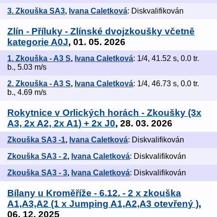
3. Zkouška SA3
,
Ivana Caletková
: Diskvalifikován
Zlín - Příluky - Zlínské dvojzkoušky včetně
kategorie A0J
, 01. 05. 2026
1. Zkouška - A3 S
,
Ivana Caletková
: 1/4, 41.52 s, 0.0 tr.
b., 5.03 m/s
2. Zkouška - A3 S
,
Ivana Caletková
: 1/4, 46.73 s, 0.0 tr.
b., 4.69 m/s
Rokytnice v Orlických horách - Zkoušky (3x
A3, 2x A2, 2x A1) + 2x J0
, 28. 03. 2026
Zkouška SA3 -1
,
Ivana Caletková
: Diskvalifikován
Zkouška SA3 - 2
,
Ivana Caletková
: Diskvalifikován
Zkouška SA3 - 3
,
Ivana Caletková
: Diskvalifikován
Bílany u Kroměříže - 6.12. - 2 x zkouška
A1,A3,A2 (1 x Jumping A1,A2,A3 otevřený )
,
06. 12. 2025