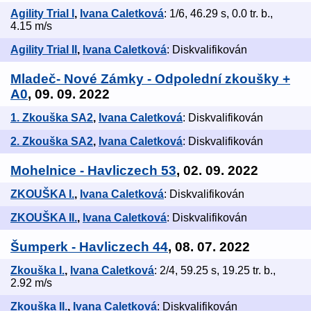
Agility Trial I
,
Ivana Caletková
: 1/6, 46.29 s, 0.0 tr. b.,
4.15 m/s
Agility Trial II
,
Ivana Caletková
: Diskvalifikován
Mladeč- Nové Zámky - Odpolední zkoušky +
A0
, 09. 09. 2022
1. Zkouška SA2
,
Ivana Caletková
: Diskvalifikován
2. Zkouška SA2
,
Ivana Caletková
: Diskvalifikován
Mohelnice - Havliczech 53
, 02. 09. 2022
ZKOUŠKA I.
,
Ivana Caletková
: Diskvalifikován
ZKOUŠKA II.
,
Ivana Caletková
: Diskvalifikován
Šumperk - Havliczech 44
, 08. 07. 2022
Zkouška I.
,
Ivana Caletková
: 2/4, 59.25 s, 19.25 tr. b.,
2.92 m/s
Zkouška II.
,
Ivana Caletková
: Diskvalifikován