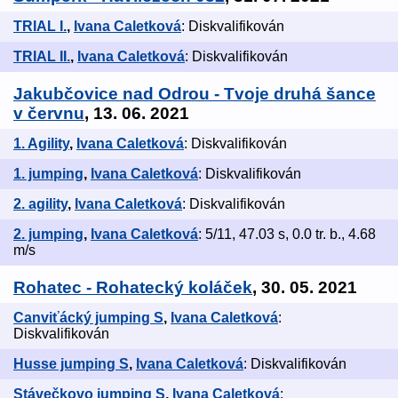
TRIAL I.
,
Ivana Caletková
: Diskvalifikován
TRIAL II.
,
Ivana Caletková
: Diskvalifikován
Jakubčovice nad Odrou - Tvoje druhá šance
v červnu
, 13. 06. 2021
1. Agility
,
Ivana Caletková
: Diskvalifikován
1. jumping
,
Ivana Caletková
: Diskvalifikován
2. agility
,
Ivana Caletková
: Diskvalifikován
2. jumping
,
Ivana Caletková
: 5/11, 47.03 s, 0.0 tr. b., 4.68
m/s
Rohatec - Rohatecký koláček
, 30. 05. 2021
Canviťácký jumping S
,
Ivana Caletková
:
Diskvalifikován
Husse jumping S
,
Ivana Caletková
: Diskvalifikován
Stávečkovo jumping S
,
Ivana Caletková
: