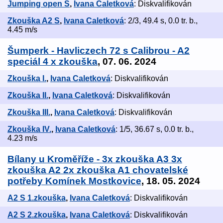
Jumping open S
,
Ivana Caletková
: Diskvalifikován
Zkouška A2 S
,
Ivana Caletková
: 2/3, 49.4 s, 0.0 tr. b.,
4.45 m/s
Šumperk - Havliczech 72 s Calibrou - A2
speciál 4 x zkouška
, 07. 06. 2024
Zkouška I.
,
Ivana Caletková
: Diskvalifikován
Zkouška II.
,
Ivana Caletková
: Diskvalifikován
Zkouška III.
,
Ivana Caletková
: Diskvalifikován
Zkouška IV.
,
Ivana Caletková
: 1/5, 36.67 s, 0.0 tr. b.,
4.23 m/s
Bílany u Kroměříže - 3x zkouška A3 3x
zkouška A2 2x zkouška A1 chovatelské
potřeby Komínek Mostkovice
, 18. 05. 2024
A2 S 1.zkouška
,
Ivana Caletková
: Diskvalifikován
A2 S 2.zkouška
,
Ivana Caletková
: Diskvalifikován