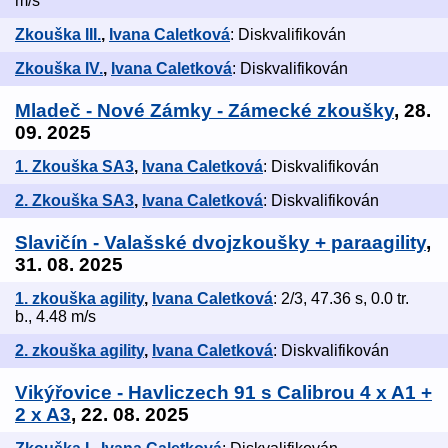
m/s
Zkouška III.
,
Ivana Caletková
: Diskvalifikován
Zkouška IV.
,
Ivana Caletková
: Diskvalifikován
Mladeč - Nové Zámky - Zámecké zkoušky
, 28.
09. 2025
1. Zkouška SA3
,
Ivana Caletková
: Diskvalifikován
2. Zkouška SA3
,
Ivana Caletková
: Diskvalifikován
Slavičín - Valašské dvojzkoušky + paraagility
,
31. 08. 2025
1. zkouška agility
,
Ivana Caletková
: 2/3, 47.36 s, 0.0 tr.
b., 4.48 m/s
2. zkouška agility
,
Ivana Caletková
: Diskvalifikován
Vikýřovice - Havliczech 91 s Calibrou 4 x A1 +
2 x A3
, 22. 08. 2025