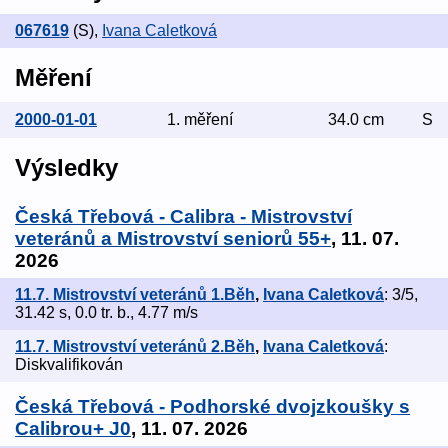
067619
(S)
,
Ivana Caletková
Měření
2000-01-01
1. měření
34.0 cm
S
Výsledky
Česká Třebová - Calibra - Mistrovství
veteránů a Mistrovství seniorů 55+
, 11. 07.
2026
11.7. Mistrovství veteránů 1.Běh
,
Ivana Caletková
: 3/5,
31.42 s, 0.0 tr. b., 4.77 m/s
11.7. Mistrovství veteránů 2.Běh
,
Ivana Caletková
:
Diskvalifikován
Česká Třebová - Podhorské dvojzkoušky s
Calibrou+ J0
, 11. 07. 2026