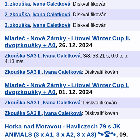
1. zkouška
,
Ivana Caletková
: Diskvalifikován
2. zkouška
,
Ivana Caletková
: Diskvalifikován
3. zkouška
,
Ivana Caletková
: Diskvalifikován
Mladeč - Nové Zámky - Litovel Winter Cup Ii.
dvojzkoušky + A0
, 26. 12. 2024
Zkouška SA3 I.
,
Ivana Caletková
: 3/8, 53.21 s, 0.0 tr. b.,
4.13 m/s
Zkouška SA3 II.
,
Ivana Caletková
: Diskvalifikován
Mladeč - Nové Zámky - Litovel Winter Cup I.
dvojzkoušky + A0
, 01. 12. 2024
Zkouška SA3 I.
,
Ivana Caletková
: Diskvalifikován
Zkouška SA3 II.
,
Ivana Caletková
: Diskvalifikován
Horka nad Moravou - Havliczech 79 s JK
ANIMALS (3 x A1, 3 x A2, 3 x A3) 🐾🏆🐾
, 09.