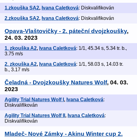
1.zkouška SA2
,
Ivana Caletková
: Diskvalifikován
2.zkouška SA2
,
Ivana Caletková
: Diskvalifikován
Opava-Vlaštovičky - 2. páteční dvojzkoušky
,
24. 03. 2023
1. zkouška A2
,
Ivana Caletková
: 1/1, 45.34 s, 5.34 tr. b.,
3.75 m/s
2. zkouška A2
,
Ivana Caletková
: 1/1, 58.03 s, 14.03 tr.
b., 3.17 m/s
Čeladná - Dvojzkoušky Natures Wolf
, 04. 03.
2023
Agility Trial Natures Wolf I
,
Ivana Caletková
:
Diskvalifikován
Agility Trial Natures Wolf II
,
Ivana Caletková
:
Diskvalifikován
Mladeč- Nové Zámky - Akinu Winter cup 2.