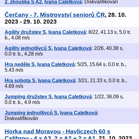
2. zkouška S A2
,
Ivana Caletková
: Diskvalifikován
Čerčany - 7. Mistrovství seniorů ČR
, 28. 10.
2023 - 29. 10. 2023
Agility družstev S
,
Ivana Caletková
: 8/22, 41.13 s, 5.0 tr.
b., 4.08 m/s
Agility jednotlivců S
,
Ivana Caletková
: 2/26, 40.38 s,
0.0 tr. b., 4.28 m/s
Hra neděle S
,
Ivana Caletková
: 5/25, 15.64 s, 0.0 tr. b.,
5.43 m/s
Hra sobota S
,
Ivana Caletková
: 3/21, 21.33 s, 0.0 tr. b.,
4.69 m/s
Jumping družstev S
,
Ivana Caletková
: 1/22, 36.09 s,
0.0 tr. b., 4.9 m/s
Jumping jednotlivců S
,
Ivana Caletková
:
Diskvalifikován
Horka nad Moravou - Havliczech 60 s
Calibrou - 4 x A3, 2 x A2 + 2 x A1
, 21. 10. 2023