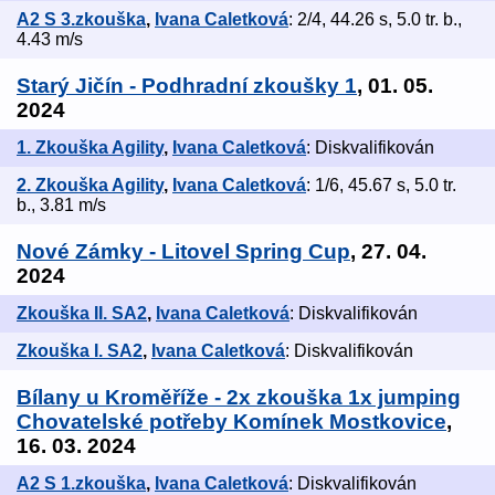
A2 S 3.zkouška
,
Ivana Caletková
: 2/4, 44.26 s, 5.0 tr. b.,
4.43 m/s
Starý Jičín - Podhradní zkoušky 1
, 01. 05.
2024
1. Zkouška Agility
,
Ivana Caletková
: Diskvalifikován
2. Zkouška Agility
,
Ivana Caletková
: 1/6, 45.67 s, 5.0 tr.
b., 3.81 m/s
Nové Zámky - Litovel Spring Cup
, 27. 04.
2024
Zkouška II. SA2
,
Ivana Caletková
: Diskvalifikován
Zkouška I. SA2
,
Ivana Caletková
: Diskvalifikován
Bílany u Kroměříže - 2x zkouška 1x jumping
Chovatelské potřeby Komínek Mostkovice
,
16. 03. 2024
A2 S 1.zkouška
,
Ivana Caletková
: Diskvalifikován