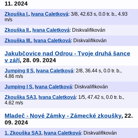
11. 2024
Zkouška I.
,
Ivana Caletková
: 3/8, 42.63 s, 0.0 tr. b., 4.93
m/s
Zkouška II.
,
Ivana Caletková
: Diskvalifikován
Zkouška III.
,
Ivana Caletková
: Diskvalifikován
Jakubčovice nad Odrou - Tvoje druhá šance
v září
, 28. 09. 2024
Jumping II S
,
Ivana Caletková
: 2/8, 36.44 s, 0.0 tr. b.,
4.86 m/s
Jumping I S
,
Ivana Caletková
: Diskvalifikován
Zkouška SA3
,
Ivana Caletková
: 1/5, 47.42 s, 0.0 tr. b.,
4.62 m/s
Mladeč - Nové Zámky - Zámecké zkoušky
, 22.
09. 2024
1. Zkouška SA3
,
Ivana Caletková
: Diskvalifikován