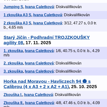
Jumping S
,
Ivana Caletková
: Diskvalifikován
1 zkouška A3 S
,
Ivana Caletková
: Diskvalifikován
2 zkouška A3 S
,
Ivana Caletková
: 3/12, 47.27 s, 0.0 tr.
b., 4.65 m/s
Starý Jičín - Podhradní TROJZKOUŠKY
agility 08
, 17. 11. 2025
1. zkouška
,
Ivana Caletková
: 1/6, 40.75 s, 0.0 tr. b., 4.29
m/s
2. zkouška
,
Ivana Caletková
: Diskvalifikován
3. zkouška
,
Ivana Caletková
: Diskvalifikován
Horka nad Moravou - Havliczech 94 🎃 s
Calibrou (4 x A3 + 2 x A2 + A1)
, 25. 10. 2025
Zkouška I.
,
Ivana Caletková
: Diskvalifikován
Zkouška II.
,
Ivana Caletková
: 4/8, 47.46 s, 0.0 tr. b., 4.09