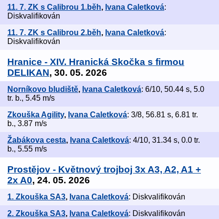
11. 7. ZK s Calibrou 1.běh
,
Ivana Caletková
:
Diskvalifikován
11. 7. ZK s Calibrou 2.běh
,
Ivana Caletková
:
Diskvalifikován
Hranice - XIV. Hranická Skočka s firmou
DELIKAN
, 30. 05. 2026
Norníkovo bludiště
,
Ivana Caletková
: 6/10, 50.44 s, 5.0
tr. b., 5.45 m/s
Zkouška Agility
,
Ivana Caletková
: 3/8, 56.81 s, 6.81 tr.
b., 3.87 m/s
Žabákova cesta
,
Ivana Caletková
: 4/10, 31.34 s, 0.0 tr.
b., 5.55 m/s
Prostějov - Květnový trojboj 3x A3, A2, A1 +
2x A0
, 24. 05. 2026
1. Zkouška SA3
,
Ivana Caletková
: Diskvalifikován
2. Zkouška SA3
,
Ivana Caletková
: Diskvalifikován