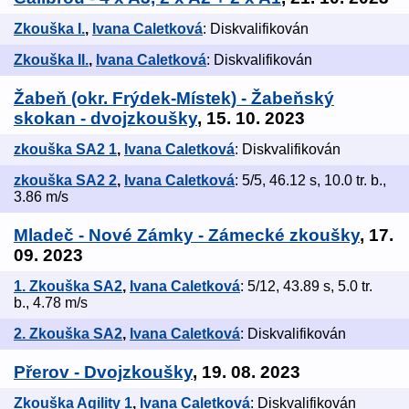
Zkouška I.
,
Ivana Caletková
: Diskvalifikován
Zkouška II.
,
Ivana Caletková
: Diskvalifikován
Žabeň (okr. Frýdek-Místek) - Žabeňský
skokan - dvojzkoušky
, 15. 10. 2023
zkouška SA2 1
,
Ivana Caletková
: Diskvalifikován
zkouška SA2 2
,
Ivana Caletková
: 5/5, 46.12 s, 10.0 tr. b.,
3.86 m/s
Mladeč - Nové Zámky - Zámecké zkoušky
, 17.
09. 2023
1. Zkouška SA2
,
Ivana Caletková
: 5/12, 43.89 s, 5.0 tr.
b., 4.78 m/s
2. Zkouška SA2
,
Ivana Caletková
: Diskvalifikován
Přerov - Dvojzkoušky
, 19. 08. 2023
Zkouška Agility 1
,
Ivana Caletková
: Diskvalifikován