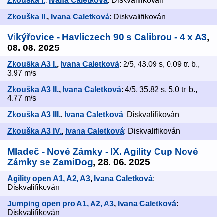
Zkouška I.
,
Ivana Caletková
: Diskvalifikován
Zkouška II.
,
Ivana Caletková
: Diskvalifikován
Vikýřovice - Havliczech 90 s Calibrou - 4 x A3
,
08. 08. 2025
Zkouška A3 I.
,
Ivana Caletková
: 2/5, 43.09 s, 0.09 tr. b.,
3.97 m/s
Zkouška A3 II.
,
Ivana Caletková
: 4/5, 35.82 s, 5.0 tr. b.,
4.77 m/s
Zkouška A3 III.
,
Ivana Caletková
: Diskvalifikován
Zkouška A3 IV.
,
Ivana Caletková
: Diskvalifikován
Mladeč - Nové Zámky - IX. Agility Cup Nové
Zámky se ZamiDog
, 28. 06. 2025
Agility open A1, A2, A3
,
Ivana Caletková
:
Diskvalifikován
Jumping open pro A1, A2, A3
,
Ivana Caletková
:
Diskvalifikován