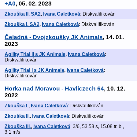
+A0
, 05. 02. 2023
Zkouška II. SA2
,
Ivana Caletková
: Diskvalifikován
Zkouška I. SA2
,
Ivana Caletková
: Diskvalifikován
Čeladná - Dvojzkoušky JK Animals
, 14. 01.
2023
Agility Trial II s JK Animals
,
Ivana Caletková
:
Diskvalifikován
Agility Trial I s JK Animals
,
Ivana Caletková
:
Diskvalifikován
Horka nad Moravou - Havliczech 64
, 10. 12.
2022
Zkouška I.
,
Ivana Caletková
: Diskvalifikován
Zkouška II.
,
Ivana Caletková
: Diskvalifikován
Zkouška III.
,
Ivana Caletková
: 3/6, 53.58 s, 15.08 tr. b.,
3.1 m/s