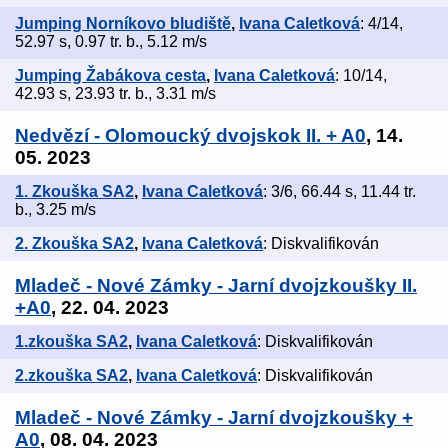
Jumping Norníkovo bludiště
,
Ivana Caletková
: 4/14,
52.97 s, 0.97 tr. b., 5.12 m/s
Jumping Žabákova cesta
,
Ivana Caletková
: 10/14,
42.93 s, 23.93 tr. b., 3.31 m/s
Nedvězí - Olomoucký dvojskok II. + A0
, 14.
05. 2023
1. Zkouška SA2
,
Ivana Caletková
: 3/6, 66.44 s, 11.44 tr.
b., 3.25 m/s
2. Zkouška SA2
,
Ivana Caletková
: Diskvalifikován
Mladeč - Nové Zámky - Jarní dvojzkoušky II.
+A0
, 22. 04. 2023
1.zkouška SA2
,
Ivana Caletková
: Diskvalifikován
2.zkouška SA2
,
Ivana Caletková
: Diskvalifikován
Mladeč - Nové Zámky - Jarní dvojzkoušky +
A0
, 08. 04. 2023