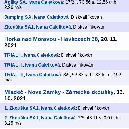
Agility SA
,
Ivana Caletková
: 17/24, 70.56 s, 12.56 tr. b.,
2.96 m/s
Jumping SA
,
Ivana Caletková
: Diskvalifikován
Zkouška SA1
,
Ivana Caletková
: Diskvalifikován
Horka nad Moravou - Havliczech 38
, 20. 11.
2021
TRIAL I.
,
Ivana Caletková
: Diskvalifikován
TRIAL II.
,
Ivana Caletková
: Diskvalifikován
TRIAL III.
,
Ivana Caletková
: 3/5, 52.83 s, 11.83 tr. b., 2.92
m/s
Mladeč - Nové Zámky - Zámecké zkoušky
, 03.
10. 2021
1. Zkouška SA1
,
Ivana Caletková
: Diskvalifikován
2. Zkouška SA1
,
Ivana Caletková
: 2/5, 43.11 s, 0.0 tr. b.,
3.25 m/s