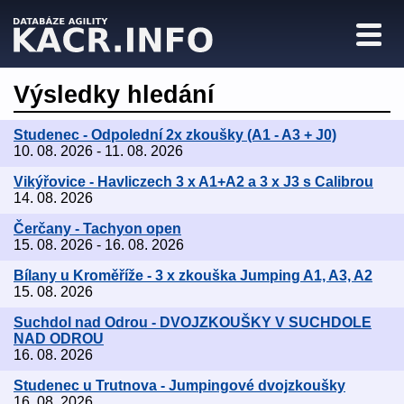
Výsledky hledání
Studenec - Odpolední 2x zkoušky (A1 - A3 + J0)
10. 08. 2026 - 11. 08. 2026
Vikýřovice - Havliczech 3 x A1+A2 a 3 x J3 s Calibrou
14. 08. 2026
Čerčany - Tachyon open
15. 08. 2026 - 16. 08. 2026
Bílany u Kroměříže - 3 x zkouška Jumping A1, A3, A2
15. 08. 2026
Suchdol nad Odrou - DVOJZKOUŠKY V SUCHDOLE
NAD ODROU
16. 08. 2026
Studenec u Trutnova - Jumpingové dvojzkoušky
16. 08. 2026