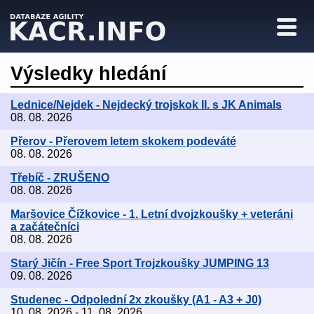
Výsledky hledání
Lednice/Nejdek - Nejdecký trojskok II. s JK Animals
08. 08. 2026
Přerov - Přerovem letem skokem podeváté
08. 08. 2026
Třebíč - ZRUŠENO
08. 08. 2026
Maršovice Čížkovice - 1. Letní dvojzkoušky + veteráni
a začátečníci
08. 08. 2026
Starý Jičín - Free Sport Trojzkoušky JUMPING 13
09. 08. 2026
Studenec - Odpolední 2x zkoušky (A1 - A3 + J0)
10. 08. 2026 - 11. 08. 2026