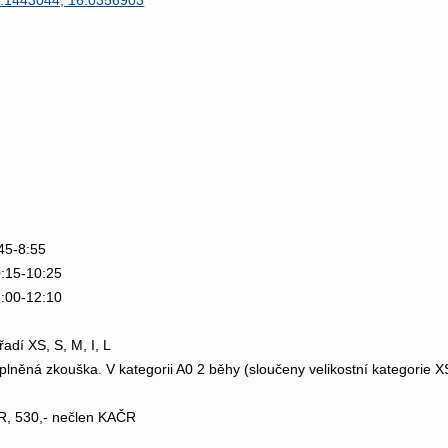
45-8:55
0:15-10:25
2:00-12:10
adí XS, S, M, I, L
lněná zkouška. V kategorii A0 2 běhy (sloučeny velikostní kategorie 
R, 530,- nečlen KAČR