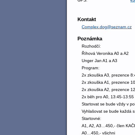
Kontakt
Complex.dog@seznam.cz
Poznámka
Rozhodčí:
Říhová Veronika A0 a A2
Unger Jan A1 a A3
Program:
2x zkouška A3, prezence 8:
2x zkouška A1, prezence 1
2x zkouška A2, prezence 1
2x běh pro A0, 13:45-13:55
Startovat se bude vždy v poř
Vyhlašovat se bude každá sp
Startovné:
A1, A2, A3…450,- člen KAČ
A0…450,- všichni