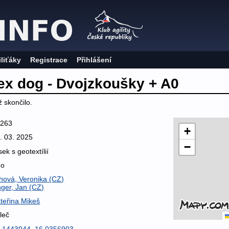
iliťáky
Registrace
Přihlášení
ex dog - Dvojzkoušky + A0
 skončilo.
5263
+
. 03. 2025
−
sek s geotextílií
no
hová, Veronika (CZ)
ger, Jan (CZ)
teřina Mikeš
leč
.1443044, 16.0356903