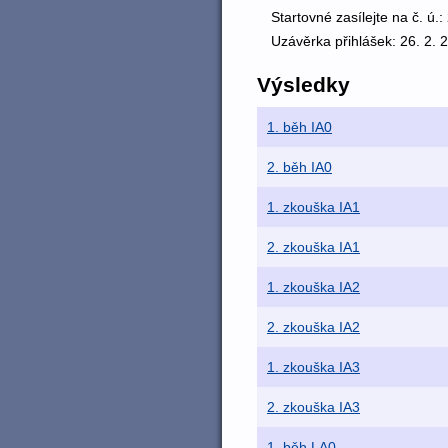
Startovné zasílejte na č. ú.
Uzávěrka přihlášek: 26. 2. 
Výsledky
1. běh IA0
2. běh IA0
1. zkouška IA1
2. zkouška IA1
1. zkouška IA2
2. zkouška IA2
1. zkouška IA3
2. zkouška IA3
1. běh LA0