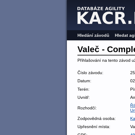
Hledání závodů
Hledat ag
Valeč - Compl
Přihlašování na tento závod už
Číslo závodu:
2
Datum:
02
Terén:
Pí
Uvnitř:
A
Ří
Rozhodčí:
Un
Zodpovědná osoba:
Ka
Upřesnění místa:
Va
GPS:
49