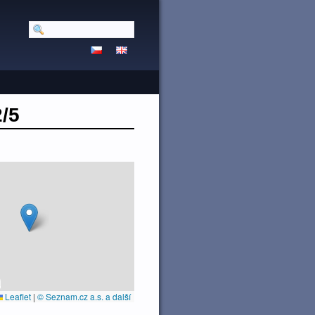
/5
Leaflet
|
© Seznam.cz a.s. a další