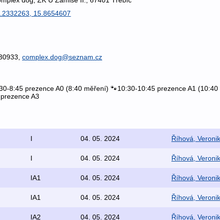
.2332263, 15.8654607
430933,
complex.dog@seznam.cz
0-8:45 prezence A0 (8:40 měření) 🐾10:30-10:45 prezence A1 (10:40
 prezence A3
I
04. 05. 2024
Říhová, Veroni
I
04. 05. 2024
Říhová, Veroni
IA1
04. 05. 2024
Říhová, Veroni
IA1
04. 05. 2024
Říhová, Veroni
IA2
04. 05. 2024
Říhová, Veroni