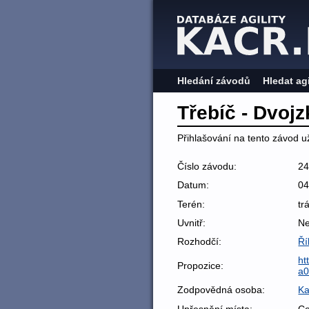
Hledání závodů
Hledat ag
Třebíč - Dvoj
Přihlašování na tento závod už
Číslo závodu:
2
Datum:
04
Terén:
tr
Uvnitř:
N
Rozhodčí:
Ří
ht
Propozice:
a0
Zodpovědná osoba:
Ka
Upřesnění místa:
Co