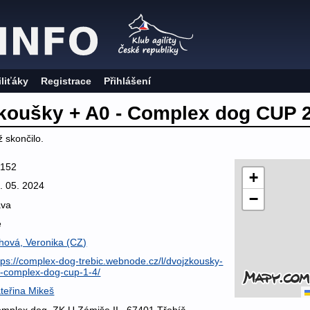
iliťáky
Registrace
Přihlášení
zkoušky + A0 - Complex dog CUP 2
 skončilo.
4152
+
. 05. 2024
−
áva
e
hová, Veronika (CZ)
tps://complex-dog-trebic.webnode.cz/l/dvojzkousky-
-complex-dog-cup-1-4/
teřina Mikeš
mplex dog, ZK U Zámiše II., 67401 Třebíč