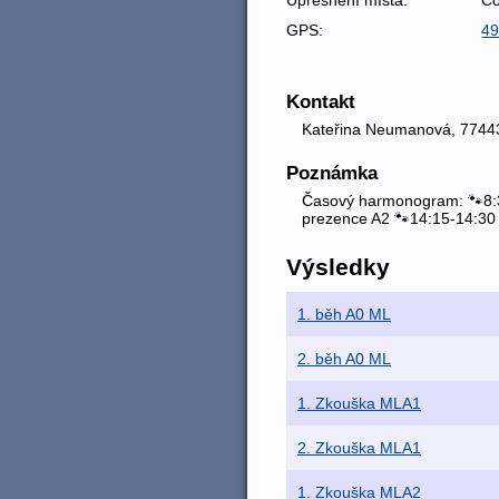
GPS:
49
Kontakt
Kateřina Neumanová, 774
Poznámka
Časový harmonogram: 🐾8:3
prezence A2 🐾14:15-14:30
Výsledky
1. běh A0 ML
2. běh A0 ML
1. Zkouška MLA1
2. Zkouška MLA1
1. Zkouška MLA2