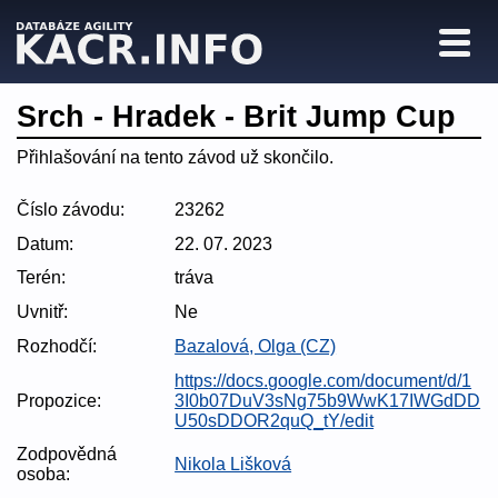
Srch - Hradek - Brit Jump Cup
Přihlašování na tento závod už skončilo.
Číslo závodu:
23262
Datum:
22. 07. 2023
Terén:
tráva
Uvnitř:
Ne
Rozhodčí:
Bazalová, Olga (CZ)
https://docs.google.com/document/d/1
Propozice:
3I0b07DuV3sNg75b9WwK17IWGdDD
U50sDDOR2quQ_tY/edit
Zodpovědná
Nikola Lišková
osoba: