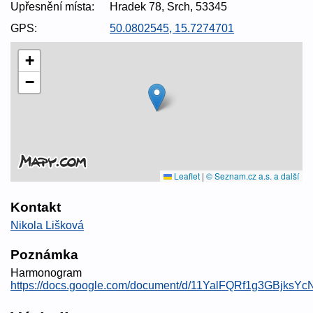
Upřesnění místa:
Hradek 78, Srch, 53345
GPS:
50.0802545, 15.7274701
+
−
Leaflet
|
© Seznam.cz a.s. a další
Kontakt
Nikola Lišková
Poznámka
Harmonogram
https://docs.google.com/document/d/11YalFQRf1g3GBjks