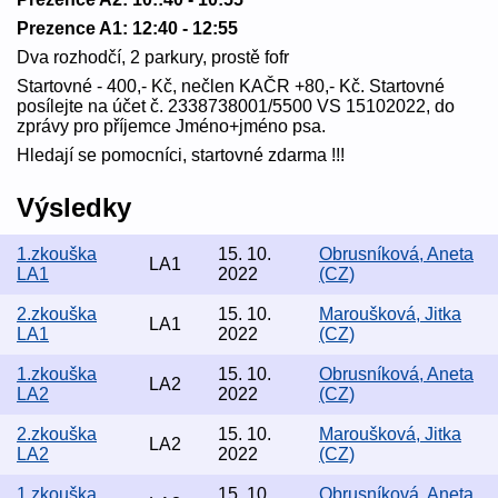
Prezence A1: 12:40 - 12:55
Dva rozhodčí, 2 parkury, prostě fofr
Startovné - 400,- Kč, nečlen KAČR +80,- Kč. Startovné
posílejte na účet č. 2338738001/5500 VS 15102022, do
zprávy pro příjemce Jméno+jméno psa.
Hledají se pomocníci, startovné zdarma !!!
Výsledky
1.zkouška
15. 10.
Obrusníková, Aneta
LA1
LA1
2022
(CZ)
2.zkouška
15. 10.
Maroušková, Jitka
LA1
LA1
2022
(CZ)
1.zkouška
15. 10.
Obrusníková, Aneta
LA2
LA2
2022
(CZ)
2.zkouška
15. 10.
Maroušková, Jitka
LA2
LA2
2022
(CZ)
1.zkouška
15. 10.
Obrusníková, Aneta