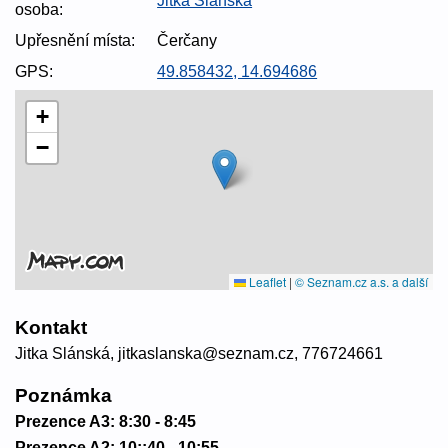
Jitka Slánská
osoba:
Upřesnění místa:
Čerčany
GPS:
49.858432, 14.694686
+
−
Leaflet
|
© Seznam.cz a.s. a další
Kontakt
Jitka Slánská, jitkaslanska@seznam.cz, 776724661
Poznámka
Prezence A3: 8:30 - 8:45
Prezence A2: 10::40 - 10:55