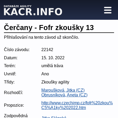
Čerčany - Fofr zkoušky 13
Přihlašování na tento závod už skončilo.
Číslo závodu:
22142
Datum:
15. 10. 2022
Terén:
umělá tráva
Uvnitř:
Ano
Třídy:
Zkoušky agility
Maroušková, Jitka (CZ)
Rozhodčí:
Obrusníková, Aneta (CZ)
http://www.czechimp.cz/fofr%20zkou%
Propozice:
C5%A1ky%202022.htm
Zodpovědná