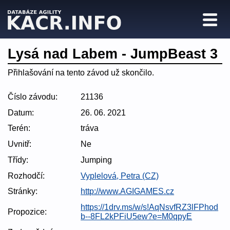
Lysá nad Labem - JumpBeast 3
Přihlašování na tento závod už skončilo.
Číslo závodu:
21136
Datum:
26. 06. 2021
Terén:
tráva
Uvnitř:
Ne
Třídy:
Jumping
Rozhodčí:
Vyplelová, Petra (CZ)
Stránky:
http://www.AGIGAMES.cz
https://1drv.ms/w/s!AqNsvfRZ3lFPhod
Propozice:
b--8FL2kPFiU5ew?e=M0qpyE