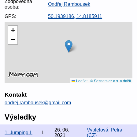
Zodpovědná
Ondřej Rambousek
osoba:
GPS:
50.1939186, 14.8185911
+
−
Leaflet
|
© Seznam.cz a.s. a další
Kontakt
ondrej.rambousek@gmail.com
Výsledky
26. 06.
Vyplelová, Petra
1. Jumping L
L
2021
(CZ)